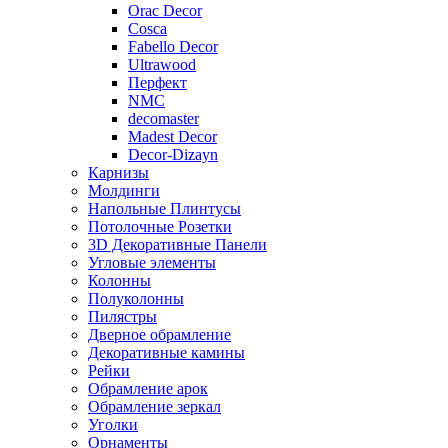
Orac Decor
Cosca
Fabello Decor
Ultrawood
Перфект
NMC
decomaster
Madest Decor
Decor-Dizayn
Карнизы
Молдинги
Напольные Плинтусы
Потолочные Розетки
3D Декоративные Панели
Угловые элементы
Колонны
Полуколонны
Пилястры
Дверное обрамление
Декоративные камины
Рейки
Обрамление арок
Обрамление зеркал
Уголки
Орнаменты