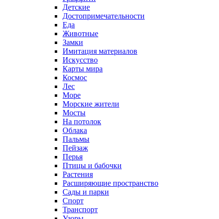
Детские
Достопримечательности
Еда
Животные
Замки
Имитация материалов
Искусство
Карты мира
Космос
Лес
Море
Морские жители
Мосты
На потолок
Облака
Пальмы
Пейзаж
Перья
Птицы и бабочки
Растения
Расширяющие пространство
Сады и парки
Спорт
Транспорт
Узоры