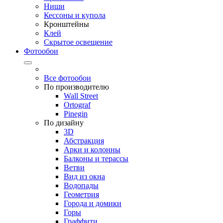
Ниши
Кессоны и купола
Кронштейны
Клей
Скрытое освещение
Фотообои
Все фотообои
По производителю
Wall Street
Ortograf
Pinegin
По дизайну
3D
Абстракция
Арки и колонны
Балконы и терассы
Ветви
Вид из окна
Водопады
Геометрия
Города и домики
Горы
Граффити