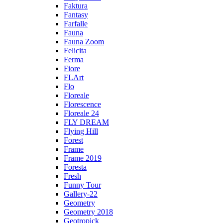
Faktura
Fantasy
Farfalle
Fauna
Fauna Zoom
Felicita
Ferma
Fiore
FLArt
Flo
Floreale
Florescence
Floreale 24
FLY DREAM
Flying Hill
Forest
Frame
Frame 2019
Foresta
Fresh
Funny Tour
Gallery-22
Geometry
Geometry 2018
Geotropick