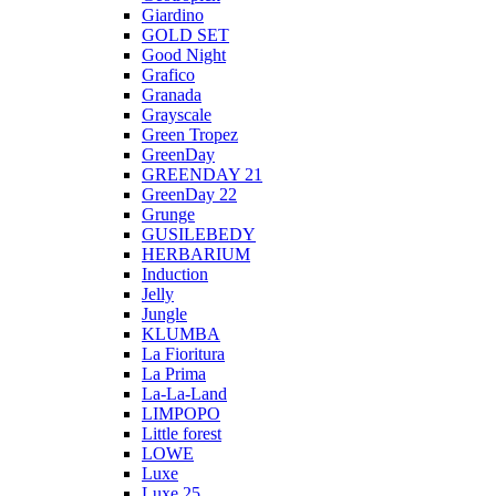
Giardino
GOLD SET
Good Night
Grafico
Granada
Grayscale
Green Tropez
GreenDay
GREENDAY 21
GreenDay 22
Grunge
GUSILEBEDY
HERBARIUM
Induction
Jelly
Jungle
KLUMBA
La Fioritura
La Prima
La-La-Land
LIMPOPO
Little forest
LOWE
Luxe
Luxe 25