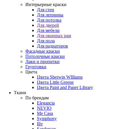
Интерьерные краски
Для стен
Для лепнины
Для потолка
Для дверей
Для мебели
Для оконных рам
Для пола
Для радиаторов
Фасадные краски
Потолочные краски
Лаки и пропитки
Грунтовки
Цвета
Цвета Sherwin WIlliams
Цвета Little Greene
Цвета Paint and Paper Library
Ткани
По брендам
Elegancia
NEVIO
Me Casa
Symphony
Iliv
Sanderson