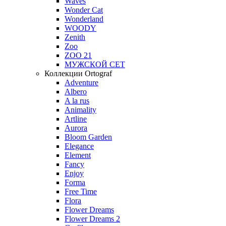
Waves
Wonder Cat
Wonderland
WOODY
Zenith
Zoo
ZOO 21
МУЖСКОЙ СЕТ
Коллекции Ortograf
Adventure
Albero
A la rus
Animality
Artline
Aurora
Bloom Garden
Elegance
Element
Fancy
Enjoy
Forma
Free Time
Flora
Flower Dreams
Flower Dreams 2