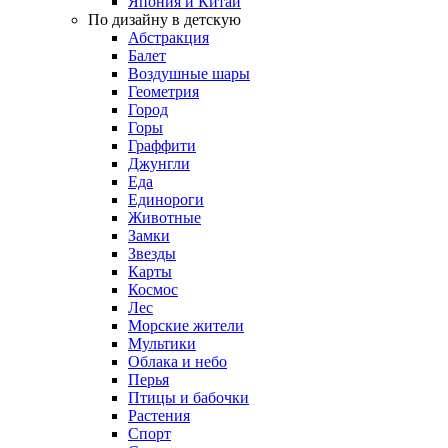
Япония и Китай
По дизайну в детскую
Абстракция
Балет
Воздушные шары
Геометрия
Город
Горы
Граффити
Джунгли
Еда
Единороги
Животные
Замки
Звезды
Карты
Космос
Лес
Морские жители
Мультики
Облака и небо
Перья
Птицы и бабочки
Растения
Спорт