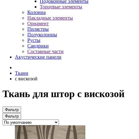
Подоконные элементы
Торцевые элементы
Колонна
Накладные элементы
Орнамент
Пилястры
Полуколонны
Русты
Сандрики
Составные части
Акустические панели
Ткани
с вискозой
Ткань для штор с вискозой
Фильтр
Фильтр