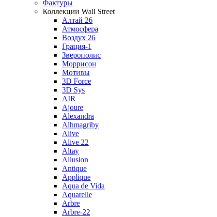
Фактуры
Коллекции Wall Street
Алтай 26
Атмосфера
Воздух 26
Грация-1
Зверополис
Моррисон
Мотивы
3D Force
3D Sys
AIR
Ajoure
Alexandra
Alhmagriby
Alive
Alive 22
Altay
Allusion
Antique
Applique
Aqua de Vida
Aquarelle
Arbre
Arbre-22