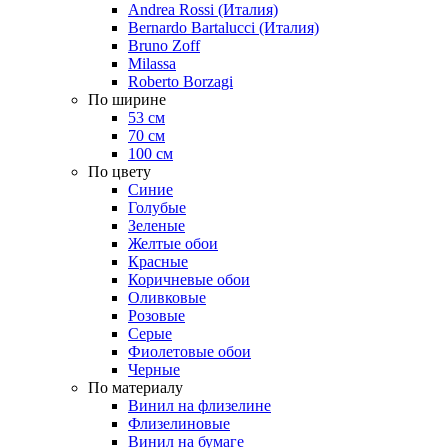
Andrea Rossi (Италия)
Bernardo Bartalucci (Италия)
Bruno Zoff
Milassa
Roberto Borzagi
По ширине
53 см
70 см
100 см
По цвету
Синие
Голубые
Зеленые
Желтые обои
Красные
Коричневые обои
Оливковые
Розовые
Серые
Фиолетовые обои
Черные
По материалу
Винил на флизелине
Флизелиновые
Винил на бумаге