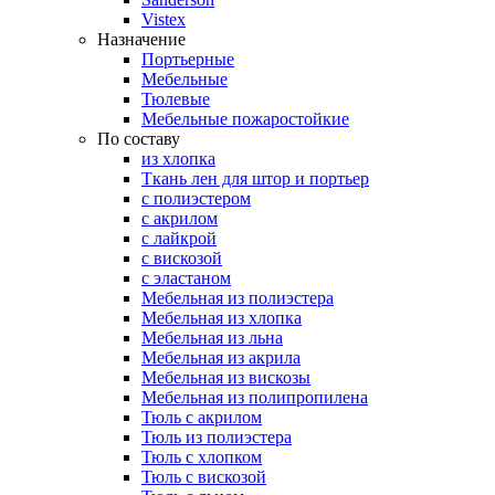
Vistex
Назначение
Портьерные
Мебельные
Тюлевые
Мебельные пожаростойкие
По составу
из хлопка
Ткань лен для штор и портьер
с полиэстером
с акрилом
с лайкрой
с вискозой
с эластаном
Мебельная из полиэстера
Мебельная из хлопка
Мебельная из льна
Мебельная из акрила
Мебельная из вискозы
Мебельная из полипропилена
Тюль с акрилом
Тюль из полиэстера
Тюль с хлопком
Тюль с вискозой