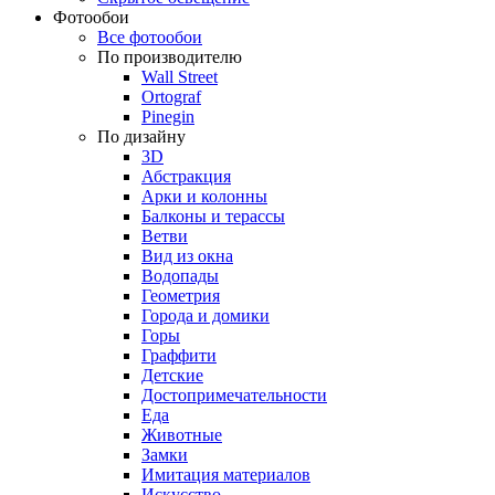
Фотообои
Все фотообои
По производителю
Wall Street
Ortograf
Pinegin
По дизайну
3D
Абстракция
Арки и колонны
Балконы и терассы
Ветви
Вид из окна
Водопады
Геометрия
Города и домики
Горы
Граффити
Детские
Достопримечательности
Еда
Животные
Замки
Имитация материалов
Искусство