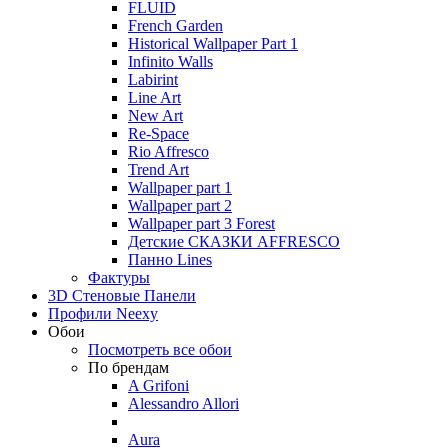
FLUID
French Garden
Historical Wallpaper Part 1
Infinito Walls
Labirint
Line Art
New Art
Re-Space
Rio Affresco
Trend Art
Wallpaper part 1
Wallpaper part 2
Wallpaper part 3 Forest
Детские СКАЗКИ AFFRESCO
Панно Lines
Фактуры
3D Стеновые Панели
Профили Neexy
Обои
Посмотреть все обои
По брендам
A Grifoni
Alessandro Allori
Aura