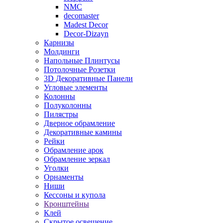
NMC
decomaster
Madest Decor
Decor-Dizayn
Карнизы
Молдинги
Напольные Плинтусы
Потолочные Розетки
3D Декоративные Панели
Угловые элементы
Колонны
Полуколонны
Пилястры
Дверное обрамление
Декоративные камины
Рейки
Обрамление арок
Обрамление зеркал
Уголки
Орнаменты
Ниши
Кессоны и купола
Кронштейны
Клей
Скрытое освещение