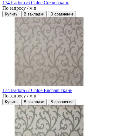
174 Isadora /6 Chloe Cream ткань
По запросу
/ м.п
Купить
В закладки
В сравнение
174 Isadora /7 Chloe Enchant ткань
По запросу
/ м.п
Купить
В закладки
В сравнение