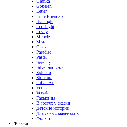
Grafika
Gobelen
Letter
Little Friends 2
Its Jungle
Led Light
Levity
Miracle
Misto
Oasis
Paradise
Pastel
Serenity
Silver and Gold
Splendo
Structura
Urban Art
Vento
Versale
Гармония
В гостях у сказки
Детские истории
Для самых маленьких
ФолкЪ
Фрески