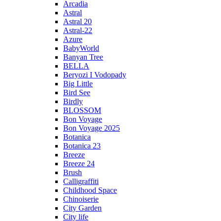
Arcadia
Astral
Astral 20
Astral-22
Azure
BabyWorld
Banyan Tree
BELLA
Beryozi I Vodopady
Big Little
Bird See
Birdly
BLOSSOM
Bon Voyage
Bon Voyage 2025
Botanica
Botanica 23
Breeze
Breeze 24
Brush
Calligraffiti
Childhood Space
Chinoiserie
City Garden
City life