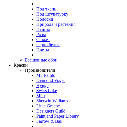
Под ткань
Под штукатурку
Полоски
Природа и растения
Птицы
Розы
Сюжет
черно белые
Цветы
Бесшовные обои
Краски
Производители
MF Paints
Diamond Vogel
Hygge
Swiss Lake
Milq
Sherwin Williams
Little Greene
Designers Guild
Paint and Paper Library
Farrow & Ball