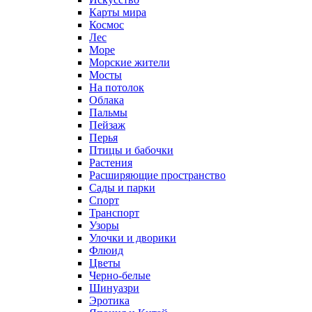
Карты мира
Космос
Лес
Море
Морские жители
Мосты
На потолок
Облака
Пальмы
Пейзаж
Перья
Птицы и бабочки
Растения
Расширяющие пространство
Сады и парки
Спорт
Транспорт
Узоры
Улочки и дворики
Флюид
Цветы
Черно-белые
Шинуазри
Эротика