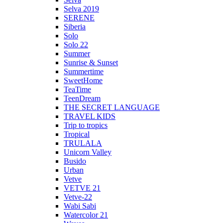
Selva 2019
SERENE
Siberia
Solo
Solo 22
Summer
Sunrise & Sunset
Summertime
SweetHome
TeaTime
TeenDream
THE SECRET LANGUAGE
TRAVEL KIDS
Trip to tropics
Tropical
TRULALA
Unicorn Valley
Busido
Urban
Vetve
VETVE 21
Vetve-22
Wabi Sabi
Watercolor 21