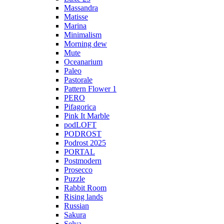
Massandra
Matisse
Marina
Minimalism
Morning dew
Mute
Oceanarium
Paleo
Pastorale
Pattern Flower 1
PERO
Pifagorica
Pink It Marble
podLOFT
PODROST
Podrost 2025
PORTAL
Postmodern
Prosecco
Puzzle
Rabbit Room
Rising lands
Russian
Sakura
Selva