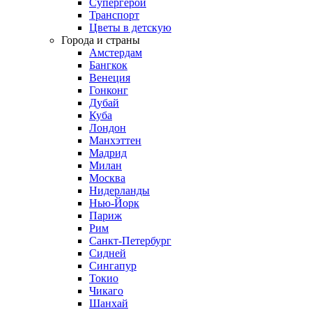
Супергерои
Транспорт
Цветы в детскую
Города и страны
Амстердам
Бангкок
Венеция
Гонконг
Дубай
Куба
Лондон
Манхэттен
Мадрид
Милан
Москва
Нидерланды
Нью-Йорк
Париж
Рим
Санкт-Петербург
Сидней
Сингапур
Токио
Чикаго
Шанхай