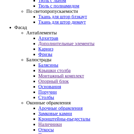
Тюль с льном
Тюль с полиамидом
По светопропускаемости
Ткань для штор блэкаут
Ткань для штор димаут
Фасад
Антаблементы
Архитрав
Дополнительные элементы
Карниз
Фризы
Балюстрады
Балясины
Крышки столба
Монтажный комплект
Опорный блок
Основания
Поручни
Столбы
Оконные обрамления
Арочные обрамления
Замковые камни
Кронштейны-пьедесталы
Наличники
Откосы