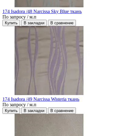
174 Isadora /48 Narcissa Sky Blue ткань
По запросу
/ м.п
Купить
В закладки
В сравнение
174 Isadora /49 Narcissa Wisteria ткань
По запросу
/ м.п
Купить
В закладки
В сравнение