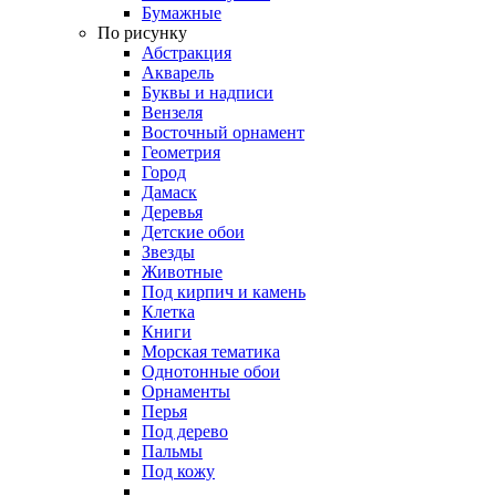
Бумажные
По рисунку
Абстракция
Акварель
Буквы и надписи
Вензеля
Восточный орнамент
Геометрия
Город
Дамаск
Деревья
Детские обои
Звезды
Животные
Под кирпич и камень
Клетка
Книги
Морская тематика
Однотонные обои
Орнаменты
Перья
Под дерево
Пальмы
Под кожу