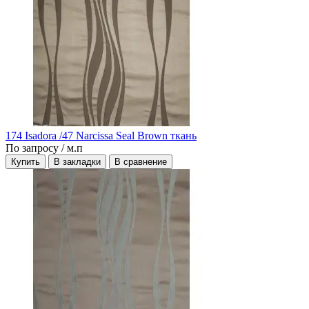
174 Isadora /47 Narcissa Seal Brown ткань
По запросу
/ м.п
Купить
В закладки
В сравнение