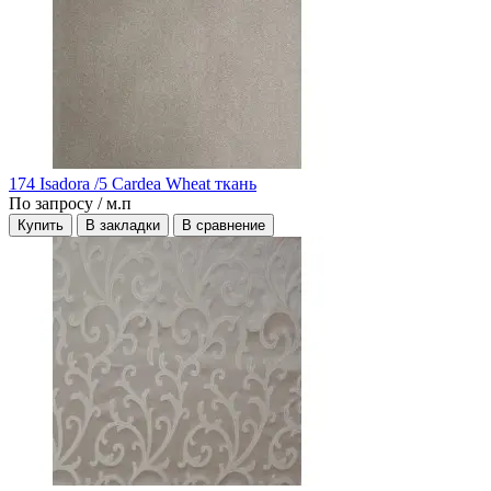
174 Isadora /5 Cardea Wheat ткань
По запросу
/ м.п
Купить
В закладки
В сравнение