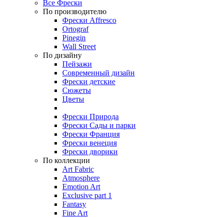
Все Фрески
По производителю
Фрески Affresco
Ortograf
Pinegin
Wall Street
По дизайну
Пейзажи
Современный дизайн
Фрески детские
Сюжеты
Цветы
Фрески Природа
Фрески Сады и парки
Фрески Франция
Фрески венеция
Фрески дворики
По коллекции
Art Fabric
Atmosphere
Emotion Art
Exclusive part 1
Fantasy
Fine Art