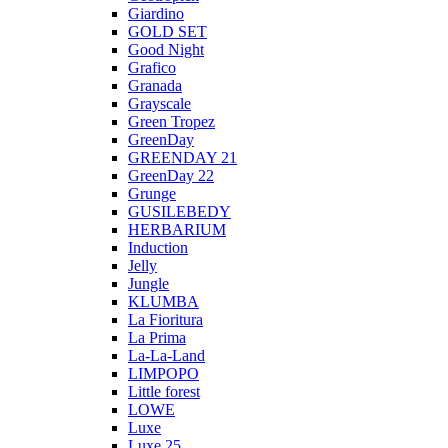
Giardino
GOLD SET
Good Night
Grafico
Granada
Grayscale
Green Tropez
GreenDay
GREENDAY 21
GreenDay 22
Grunge
GUSILEBEDY
HERBARIUM
Induction
Jelly
Jungle
KLUMBA
La Fioritura
La Prima
La-La-Land
LIMPOPO
Little forest
LOWE
Luxe
Luxe 25