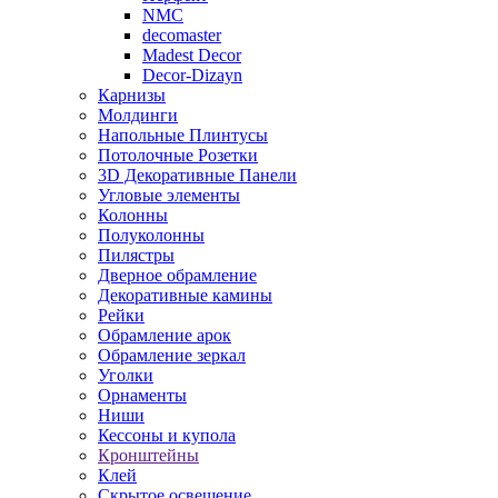
NMC
decomaster
Madest Decor
Decor-Dizayn
Карнизы
Молдинги
Напольные Плинтусы
Потолочные Розетки
3D Декоративные Панели
Угловые элементы
Колонны
Полуколонны
Пилястры
Дверное обрамление
Декоративные камины
Рейки
Обрамление арок
Обрамление зеркал
Уголки
Орнаменты
Ниши
Кессоны и купола
Кронштейны
Клей
Скрытое освещение