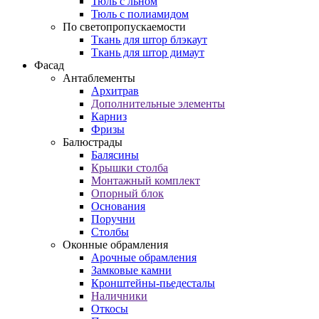
Тюль с льном
Тюль с полиамидом
По светопропускаемости
Ткань для штор блэкаут
Ткань для штор димаут
Фасад
Антаблементы
Архитрав
Дополнительные элементы
Карниз
Фризы
Балюстрады
Балясины
Крышки столба
Монтажный комплект
Опорный блок
Основания
Поручни
Столбы
Оконные обрамления
Арочные обрамления
Замковые камни
Кронштейны-пьедесталы
Наличники
Откосы