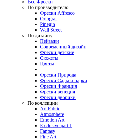
Все Фрески
По производителю
Фрески Affresco
Ortograf
Pinegin
Wall Street
По дизайну
Пейзажи
Современный дизайн
Фрески детские
Сюжеты
Цветы
Фрески Природа
Фрески Сады и парки
Фрески Франция
Фрески венеция
Фрески дворики
По коллекции
Art Fabric
Atmosphere
Emotion Art
Exclusive part 1
Fantasy
Fine Art