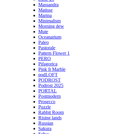
Massandra
Matisse
Marina
Minimalism
Morning dew
Mute
Oceanarium
Paleo
Pastorale
Pattern Flower 1
PERO
Pifagorica
Pink It Marble
podLOFT
PODROST
Podrost 2025
PORTAL
Postmodern
Prosecco
Puzzle
Rabbit Room
Rising lands
Russian
Sakura
Selva