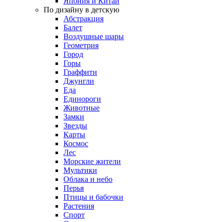
Япония и Китай
По дизайну в детскую
Абстракция
Балет
Воздушные шары
Геометрия
Город
Горы
Граффити
Джунгли
Еда
Единороги
Животные
Замки
Звезды
Карты
Космос
Лес
Морские жители
Мультики
Облака и небо
Перья
Птицы и бабочки
Растения
Спорт