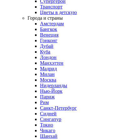
Супергерои
Транспорт
Цветы в детскую
Города и страны
Амстердам
Бангкок
Венеция
Гонконг
Дубай
Куба
Лондон
Манхэттен
Мадрид
Милан
Москва
Нидерланды
Нью-Йорк
Париж
Рим
Санкт-Петербург
Сидней
Сингапур
Токио
Чикаго
Шанхай