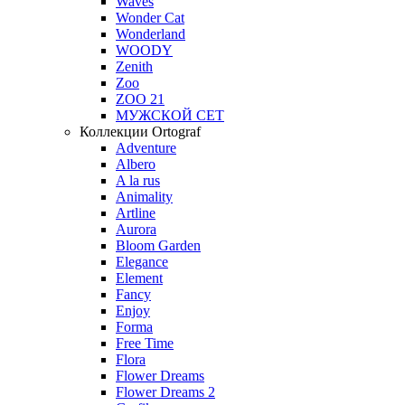
Waves
Wonder Cat
Wonderland
WOODY
Zenith
Zoo
ZOO 21
МУЖСКОЙ СЕТ
Коллекции Ortograf
Adventure
Albero
A la rus
Animality
Artline
Aurora
Bloom Garden
Elegance
Element
Fancy
Enjoy
Forma
Free Time
Flora
Flower Dreams
Flower Dreams 2