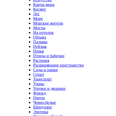
Карты мира
Космос
Лес
Море
Морские жители
Мосты
На потолок
Облака
Пальмы
Пейзаж
Перья
Птицы и бабочки
Растения
Расширяющие пространство
Сады и парки
Спорт
Транспорт
Узоры
Улочки и дворики
Флюид
Цветы
Черно-белые
Шинуазри
Эротика