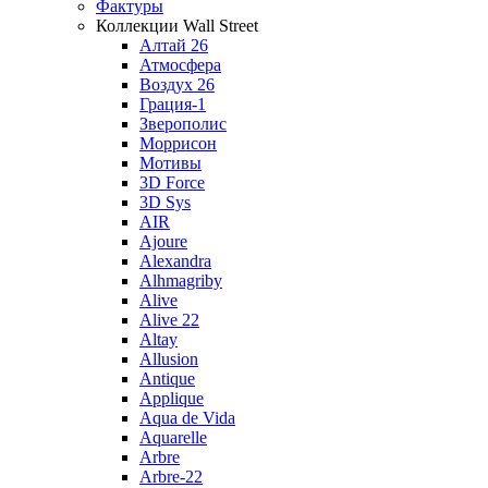
Фактуры
Коллекции Wall Street
Алтай 26
Атмосфера
Воздух 26
Грация-1
Зверополис
Моррисон
Мотивы
3D Force
3D Sys
AIR
Ajoure
Alexandra
Alhmagriby
Alive
Alive 22
Altay
Allusion
Antique
Applique
Aqua de Vida
Aquarelle
Arbre
Arbre-22