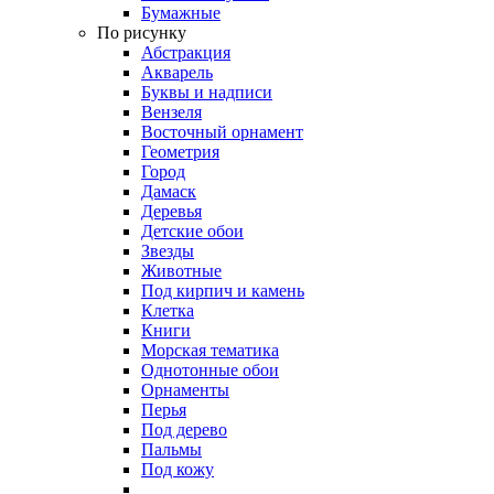
Бумажные
По рисунку
Абстракция
Акварель
Буквы и надписи
Вензеля
Восточный орнамент
Геометрия
Город
Дамаск
Деревья
Детские обои
Звезды
Животные
Под кирпич и камень
Клетка
Книги
Морская тематика
Однотонные обои
Орнаменты
Перья
Под дерево
Пальмы
Под кожу