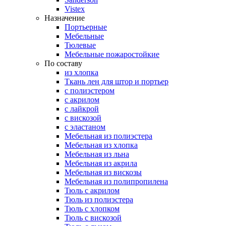
Vistex
Назначение
Портьерные
Мебельные
Тюлевые
Мебельные пожаростойкие
По составу
из хлопка
Ткань лен для штор и портьер
с полиэстером
с акрилом
с лайкрой
с вискозой
с эластаном
Мебельная из полиэстера
Мебельная из хлопка
Мебельная из льна
Мебельная из акрила
Мебельная из вискозы
Мебельная из полипропилена
Тюль с акрилом
Тюль из полиэстера
Тюль с хлопком
Тюль с вискозой