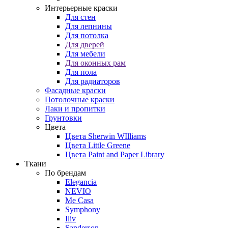
Интерьерные краски
Для стен
Для лепнины
Для потолка
Для дверей
Для мебели
Для оконных рам
Для пола
Для радиаторов
Фасадные краски
Потолочные краски
Лаки и пропитки
Грунтовки
Цвета
Цвета Sherwin WIlliams
Цвета Little Greene
Цвета Paint and Paper Library
Ткани
По брендам
Elegancia
NEVIO
Me Casa
Symphony
Iliv
Sanderson