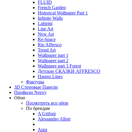
FLUID
French Garden
Historical Wallpaper Part 1
Infinito Walls
Labirint
Line Art
New Art
Re-Space
Rio Affresco
Trend Art
Wallpaper part 1
Wallpaper part 2
Wallpaper part 3 Forest
Детские СКАЗКИ AFFRESCO
Панно Lines
Фактуры
3D Стеновые Панели
Профили Neexy
Обои
Посмотреть все обои
По брендам
A Grifoni
Alessandro Allori
Aura