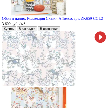
Обои и панно, Коллекция Сказки Affresco, арт. ZK659-COL2
2
3 600 руб.
/ м
Купить
В закладки
В сравнение