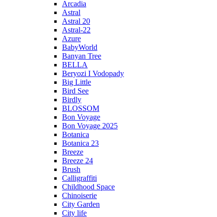
Arcadia
Astral
Astral 20
Astral-22
Azure
BabyWorld
Banyan Tree
BELLA
Beryozi I Vodopady
Big Little
Bird See
Birdly
BLOSSOM
Bon Voyage
Bon Voyage 2025
Botanica
Botanica 23
Breeze
Breeze 24
Brush
Calligraffiti
Childhood Space
Chinoiserie
City Garden
City life