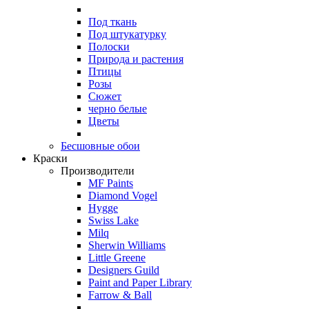
Под ткань
Под штукатурку
Полоски
Природа и растения
Птицы
Розы
Сюжет
черно белые
Цветы
Бесшовные обои
Краски
Производители
MF Paints
Diamond Vogel
Hygge
Swiss Lake
Milq
Sherwin Williams
Little Greene
Designers Guild
Paint and Paper Library
Farrow & Ball