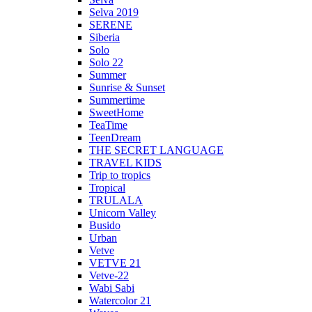
Selva 2019
SERENE
Siberia
Solo
Solo 22
Summer
Sunrise & Sunset
Summertime
SweetHome
TeaTime
TeenDream
THE SECRET LANGUAGE
TRAVEL KIDS
Trip to tropics
Tropical
TRULALA
Unicorn Valley
Busido
Urban
Vetve
VETVE 21
Vetve-22
Wabi Sabi
Watercolor 21