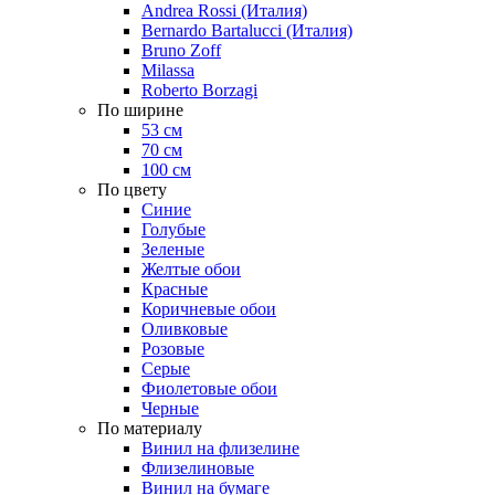
Andrea Rossi (Италия)
Bernardo Bartalucci (Италия)
Bruno Zoff
Milassa
Roberto Borzagi
По ширине
53 см
70 см
100 см
По цвету
Синие
Голубые
Зеленые
Желтые обои
Красные
Коричневые обои
Оливковые
Розовые
Серые
Фиолетовые обои
Черные
По материалу
Винил на флизелине
Флизелиновые
Винил на бумаге