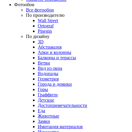
Фотообои
Все фотообои
По производителю
Wall Street
Ortograf
Pinegin
По дизайну
3D
Абстракция
Арки и колонны
Балконы и терассы
Ветви
Вид из окна
Водопады
Геометрия
Города и домики
Горы
Граффити
Детские
Достопримечательности
Еда
Животные
Замки
Имитация материалов
Искусство