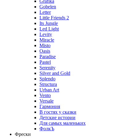
Grafika
Gobelen
Letter
Little Friends 2
Its Jungle
Led Light
Levity
Miracle
Misto
Oasis
Paradise
Pastel
Serenity
Silver and Gold
Splendo
Structura
Urban Art
Vento
Versale
Гармония
В гостях у сказки
Детские истории
Для самых маленьких
ФолкЪ
Фрески