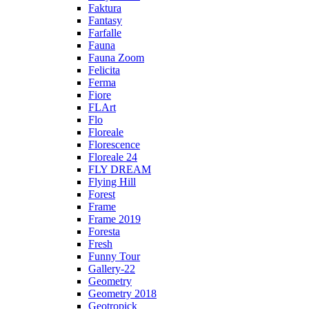
Faktura
Fantasy
Farfalle
Fauna
Fauna Zoom
Felicita
Ferma
Fiore
FLArt
Flo
Floreale
Florescence
Floreale 24
FLY DREAM
Flying Hill
Forest
Frame
Frame 2019
Foresta
Fresh
Funny Tour
Gallery-22
Geometry
Geometry 2018
Geotropick