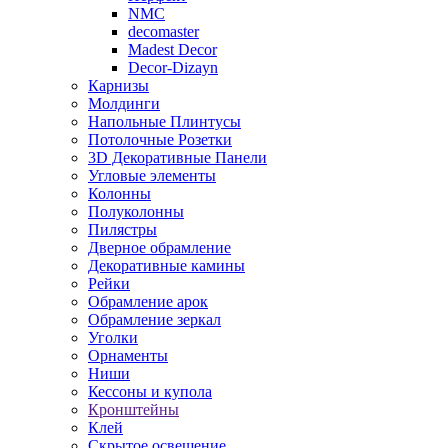
NMC
decomaster
Madest Decor
Decor-Dizayn
Карнизы
Молдинги
Напольные Плинтусы
Потолочные Розетки
3D Декоративные Панели
Угловые элементы
Колонны
Полуколонны
Пилястры
Дверное обрамление
Декоративные камины
Рейки
Обрамление арок
Обрамление зеркал
Уголки
Орнаменты
Ниши
Кессоны и купола
Кронштейны
Клей
Скрытое освещение