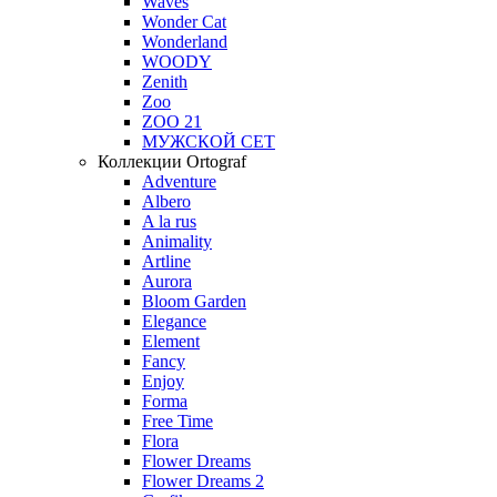
Waves
Wonder Cat
Wonderland
WOODY
Zenith
Zoo
ZOO 21
МУЖСКОЙ СЕТ
Коллекции Ortograf
Adventure
Albero
A la rus
Animality
Artline
Aurora
Bloom Garden
Elegance
Element
Fancy
Enjoy
Forma
Free Time
Flora
Flower Dreams
Flower Dreams 2