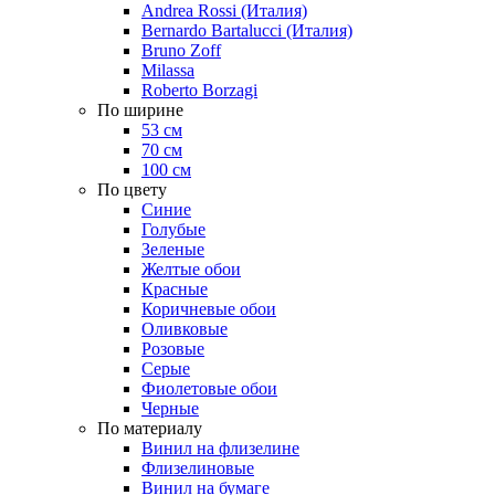
Andrea Rossi (Италия)
Bernardo Bartalucci (Италия)
Bruno Zoff
Milassa
Roberto Borzagi
По ширине
53 см
70 см
100 см
По цвету
Синие
Голубые
Зеленые
Желтые обои
Красные
Коричневые обои
Оливковые
Розовые
Серые
Фиолетовые обои
Черные
По материалу
Винил на флизелине
Флизелиновые
Винил на бумаге