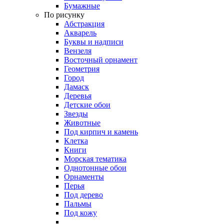
Бумажные
По рисунку
Абстракция
Акварель
Буквы и надписи
Вензеля
Восточный орнамент
Геометрия
Город
Дамаск
Деревья
Детские обои
Звезды
Животные
Под кирпич и камень
Клетка
Книги
Морская тематика
Однотонные обои
Орнаменты
Перья
Под дерево
Пальмы
Под кожу