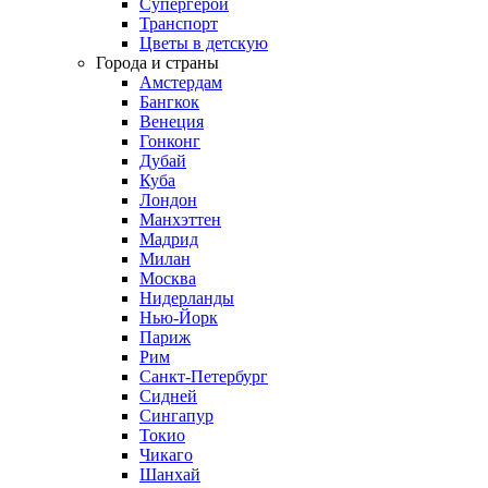
Супергерои
Транспорт
Цветы в детскую
Города и страны
Амстердам
Бангкок
Венеция
Гонконг
Дубай
Куба
Лондон
Манхэттен
Мадрид
Милан
Москва
Нидерланды
Нью-Йорк
Париж
Рим
Санкт-Петербург
Сидней
Сингапур
Токио
Чикаго
Шанхай