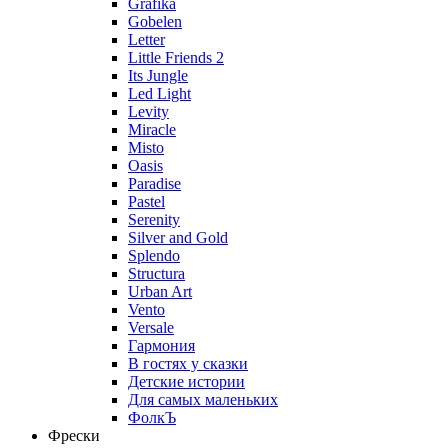
Grafika
Gobelen
Letter
Little Friends 2
Its Jungle
Led Light
Levity
Miracle
Misto
Oasis
Paradise
Pastel
Serenity
Silver and Gold
Splendo
Structura
Urban Art
Vento
Versale
Гармония
В гостях у сказки
Детские истории
Для самых маленьких
ФолкЪ
Фрески