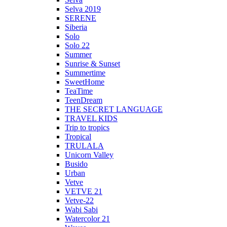
Selva 2019
SERENE
Siberia
Solo
Solo 22
Summer
Sunrise & Sunset
Summertime
SweetHome
TeaTime
TeenDream
THE SECRET LANGUAGE
TRAVEL KIDS
Trip to tropics
Tropical
TRULALA
Unicorn Valley
Busido
Urban
Vetve
VETVE 21
Vetve-22
Wabi Sabi
Watercolor 21