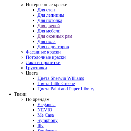
Интерьерные краски
Для стен
Для лепнины
Для потолка
Для дверей
Для мебели
Для оконных рам
Для пола
Для радиаторов
Фасадные краски
Потолочные краски
Лаки и пропитки
Грунтовки
Цвета
Цвета Sherwin WIlliams
Цвета Little Greene
Цвета Paint and Paper Library
Ткани
По брендам
Elegancia
NEVIO
Me Casa
Symphony
Iliv
Sanderson