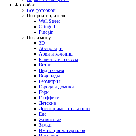
Фотообои
Все фотообои
По производителю
Wall Street
Ortograf
Pinegin
По дизайну
3D
Абстракция
Арки и колонны
Балконы и терассы
Ветви
Вид из окна
Водопады
Геометрия
Города и домики
Горы
Граффити
Детские
Достопримечательности
Еда
Животные
Замки
Имитация материалов
Искусство