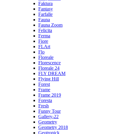
Faktura
Fantasy
Farfalle
Fauna
Fauna Zoom
Felicita
Ferma
Fiore
FLArt
Flo
Floreale
Florescence
Floreale 24
FLY DREAM
Flying Hill
Forest
Frame
Frame 2019
Foresta
Fresh
Funny Tour
Gallery-22
Geometry
Geometry 2018
Geotropick