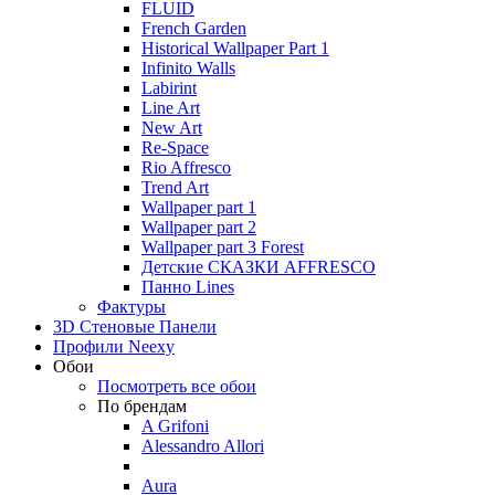
FLUID
French Garden
Historical Wallpaper Part 1
Infinito Walls
Labirint
Line Art
New Art
Re-Space
Rio Affresco
Trend Art
Wallpaper part 1
Wallpaper part 2
Wallpaper part 3 Forest
Детские СКАЗКИ AFFRESCO
Панно Lines
Фактуры
3D Стеновые Панели
Профили Neexy
Обои
Посмотреть все обои
По брендам
A Grifoni
Alessandro Allori
Aura