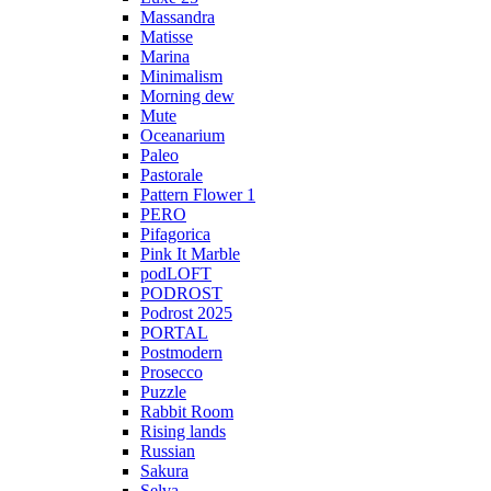
Massandra
Matisse
Marina
Minimalism
Morning dew
Mute
Oceanarium
Paleo
Pastorale
Pattern Flower 1
PERO
Pifagorica
Pink It Marble
podLOFT
PODROST
Podrost 2025
PORTAL
Postmodern
Prosecco
Puzzle
Rabbit Room
Rising lands
Russian
Sakura
Selva