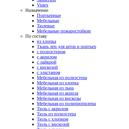
Vistex
Назначение
Портьерные
Мебельные
Тюлевые
Мебельные пожаростойкие
По составу
из хлопка
Ткань лен для штор и портьер
с полиэстером
с акрилом
с лайкрой
с вискозой
с эластаном
Мебельная из полиэстера
Мебельная из хлопка
Мебельная из льна
Мебельная из акрила
Мебельная из вискозы
Мебельная из полипропилена
Тюль с акрилом
Тюль из полиэстера
Тюль с хлопком
Тюль с вискозой