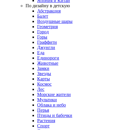
Япония и Китай
По дизайну в детскую
Абстракция
Балет
Воздушные шары
Геометрия
Город
Горы
Граффити
Джунгли
Еда
Единороги
Животные
Замки
Звезды
Карты
Космос
Лес
Морские жители
Мультики
Облака и небо
Перья
Птицы и бабочки
Растения
Спорт