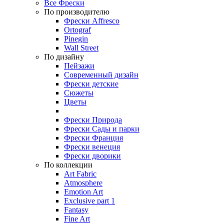
Все Фрески
По производителю
Фрески Affresco
Ortograf
Pinegin
Wall Street
По дизайну
Пейзажи
Современный дизайн
Фрески детские
Сюжеты
Цветы
Фрески Природа
Фрески Сады и парки
Фрески Франция
Фрески венеция
Фрески дворики
По коллекции
Art Fabric
Atmosphere
Emotion Art
Exclusive part 1
Fantasy
Fine Art