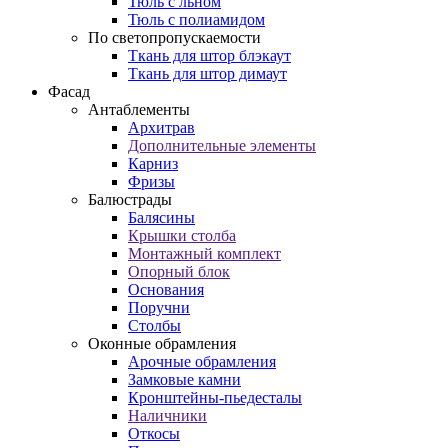
Тюль с льном
Тюль с полиамидом
По светопропускаемости
Ткань для штор блэкаут
Ткань для штор димаут
Фасад
Антаблементы
Архитрав
Дополнительные элементы
Карниз
Фризы
Балюстрады
Балясины
Крышки столба
Монтажный комплект
Опорный блок
Основания
Поручни
Столбы
Оконные обрамления
Арочные обрамления
Замковые камни
Кронштейны-пьедесталы
Наличники
Откосы