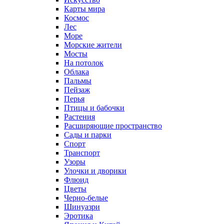
Карты мира
Космос
Лес
Море
Морские жители
Мосты
На потолок
Облака
Пальмы
Пейзаж
Перья
Птицы и бабочки
Растения
Расширяющие пространство
Сады и парки
Спорт
Транспорт
Узоры
Улочки и дворики
Флюид
Цветы
Черно-белые
Шинуазри
Эротика