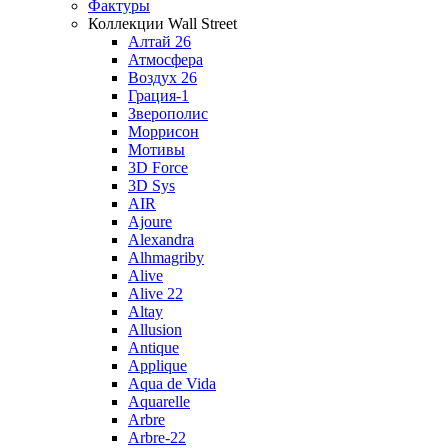
Фактуры
Коллекции Wall Street
Алтай 26
Атмосфера
Воздух 26
Грация-1
Зверополис
Моррисон
Мотивы
3D Force
3D Sys
AIR
Ajoure
Alexandra
Alhmagriby
Alive
Alive 22
Altay
Allusion
Antique
Applique
Aqua de Vida
Aquarelle
Arbre
Arbre-22