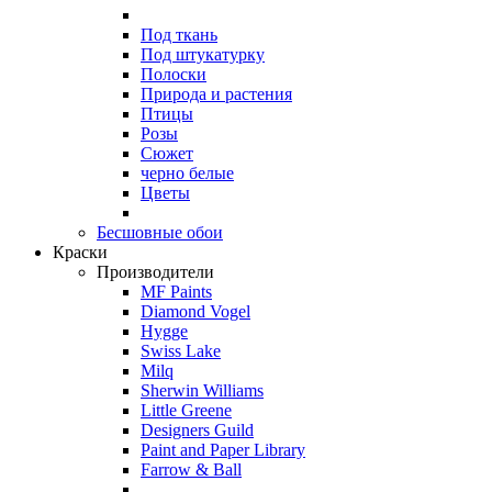
Под ткань
Под штукатурку
Полоски
Природа и растения
Птицы
Розы
Сюжет
черно белые
Цветы
Бесшовные обои
Краски
Производители
MF Paints
Diamond Vogel
Hygge
Swiss Lake
Milq
Sherwin Williams
Little Greene
Designers Guild
Paint and Paper Library
Farrow & Ball