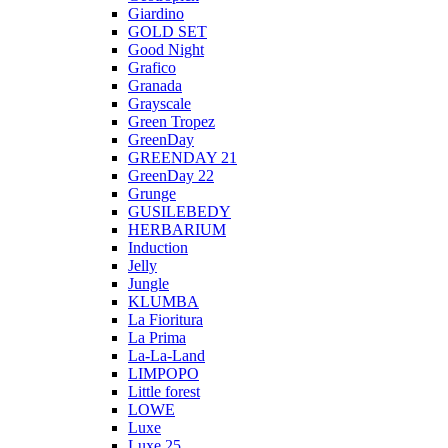
Giardino
GOLD SET
Good Night
Grafico
Granada
Grayscale
Green Tropez
GreenDay
GREENDAY 21
GreenDay 22
Grunge
GUSILEBEDY
HERBARIUM
Induction
Jelly
Jungle
KLUMBA
La Fioritura
La Prima
La-La-Land
LIMPOPO
Little forest
LOWE
Luxe
Luxe 25