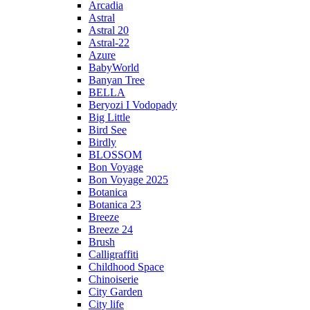
Arcadia
Astral
Astral 20
Astral-22
Azure
BabyWorld
Banyan Tree
BELLA
Beryozi I Vodopady
Big Little
Bird See
Birdly
BLOSSOM
Bon Voyage
Bon Voyage 2025
Botanica
Botanica 23
Breeze
Breeze 24
Brush
Calligraffiti
Childhood Space
Chinoiserie
City Garden
City life