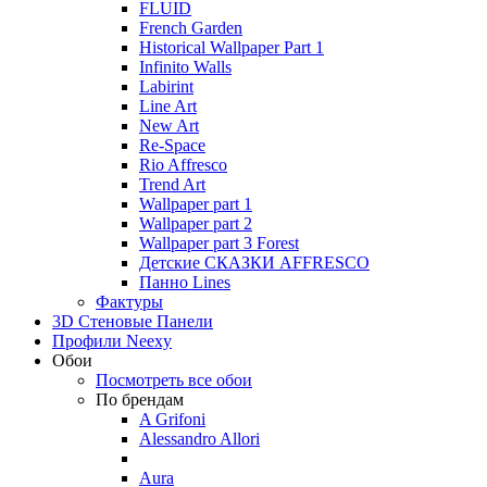
FLUID
French Garden
Historical Wallpaper Part 1
Infinito Walls
Labirint
Line Art
New Art
Re-Space
Rio Affresco
Trend Art
Wallpaper part 1
Wallpaper part 2
Wallpaper part 3 Forest
Детские СКАЗКИ AFFRESCO
Панно Lines
Фактуры
3D Стеновые Панели
Профили Neexy
Обои
Посмотреть все обои
По брендам
A Grifoni
Alessandro Allori
Aura