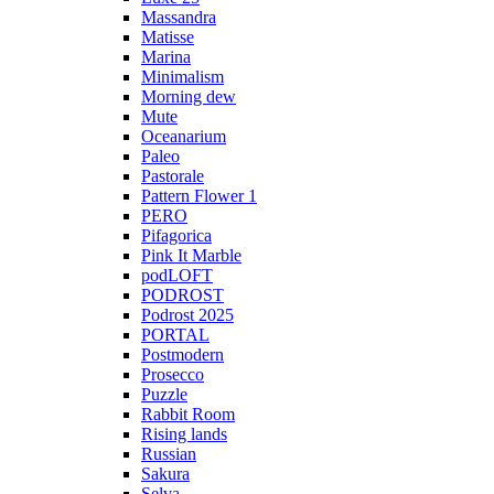
Massandra
Matisse
Marina
Minimalism
Morning dew
Mute
Oceanarium
Paleo
Pastorale
Pattern Flower 1
PERO
Pifagorica
Pink It Marble
podLOFT
PODROST
Podrost 2025
PORTAL
Postmodern
Prosecco
Puzzle
Rabbit Room
Rising lands
Russian
Sakura
Selva