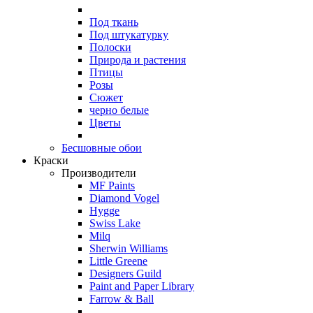
Под ткань
Под штукатурку
Полоски
Природа и растения
Птицы
Розы
Сюжет
черно белые
Цветы
Бесшовные обои
Краски
Производители
MF Paints
Diamond Vogel
Hygge
Swiss Lake
Milq
Sherwin Williams
Little Greene
Designers Guild
Paint and Paper Library
Farrow & Ball