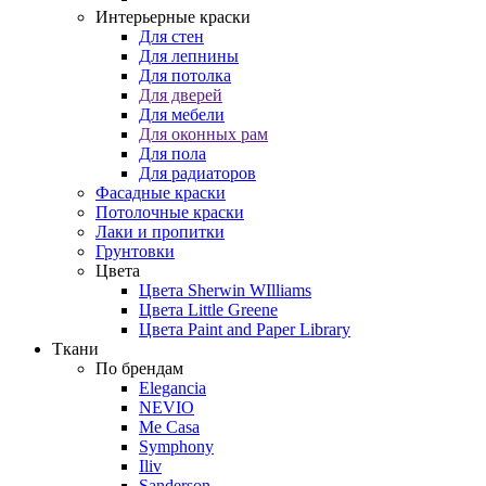
Интерьерные краски
Для стен
Для лепнины
Для потолка
Для дверей
Для мебели
Для оконных рам
Для пола
Для радиаторов
Фасадные краски
Потолочные краски
Лаки и пропитки
Грунтовки
Цвета
Цвета Sherwin WIlliams
Цвета Little Greene
Цвета Paint and Paper Library
Ткани
По брендам
Elegancia
NEVIO
Me Casa
Symphony
Iliv
Sanderson