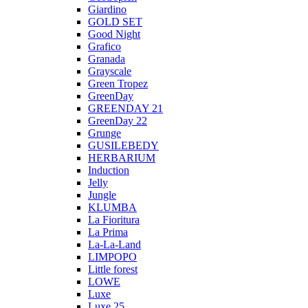
Giardino
GOLD SET
Good Night
Grafico
Granada
Grayscale
Green Tropez
GreenDay
GREENDAY 21
GreenDay 22
Grunge
GUSILEBEDY
HERBARIUM
Induction
Jelly
Jungle
KLUMBA
La Fioritura
La Prima
La-La-Land
LIMPOPO
Little forest
LOWE
Luxe
Luxe 25