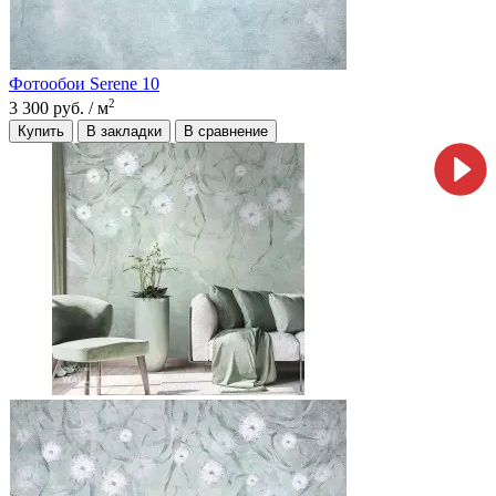
Фотообои Serene 10
2
3 300 руб.
/ м
Купить
В закладки
В сравнение