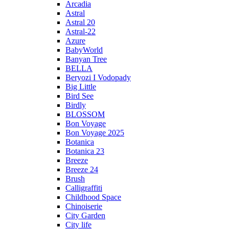
Arcadia
Astral
Astral 20
Astral-22
Azure
BabyWorld
Banyan Tree
BELLA
Beryozi I Vodopady
Big Little
Bird See
Birdly
BLOSSOM
Bon Voyage
Bon Voyage 2025
Botanica
Botanica 23
Breeze
Breeze 24
Brush
Calligraffiti
Childhood Space
Chinoiserie
City Garden
City life