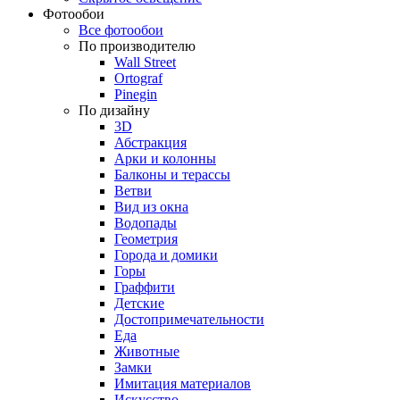
Фотообои
Все фотообои
По производителю
Wall Street
Ortograf
Pinegin
По дизайну
3D
Абстракция
Арки и колонны
Балконы и терассы
Ветви
Вид из окна
Водопады
Геометрия
Города и домики
Горы
Граффити
Детские
Достопримечательности
Еда
Животные
Замки
Имитация материалов
Искусство