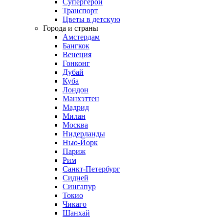
Супергерои
Транспорт
Цветы в детскую
Города и страны
Амстердам
Бангкок
Венеция
Гонконг
Дубай
Куба
Лондон
Манхэттен
Мадрид
Милан
Москва
Нидерланды
Нью-Йорк
Париж
Рим
Санкт-Петербург
Сидней
Сингапур
Токио
Чикаго
Шанхай