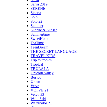
Selva 2019
SERENE
Siberia
Solo
Solo 22
Summer
Sunrise & Sunset
Summertime
SweetHome
TeaTime
TeenDream
THE SECRET LANGUAGE
TRAVEL KIDS
Trip to tropics
Tropical
TRULALA
Unicorn Valley
Busido
Urban
Vetve
VETVE 21
Vetve-22
Wabi Sabi
Watercolor 21