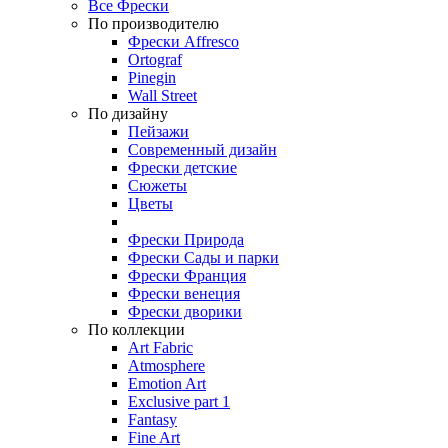
Все Фрески
По производителю
Фрески Affresco
Ortograf
Pinegin
Wall Street
По дизайну
Пейзажи
Современный дизайн
Фрески детские
Сюжеты
Цветы
Фрески Природа
Фрески Сады и парки
Фрески Франция
Фрески венеция
Фрески дворики
По коллекции
Art Fabric
Atmosphere
Emotion Art
Exclusive part 1
Fantasy
Fine Art