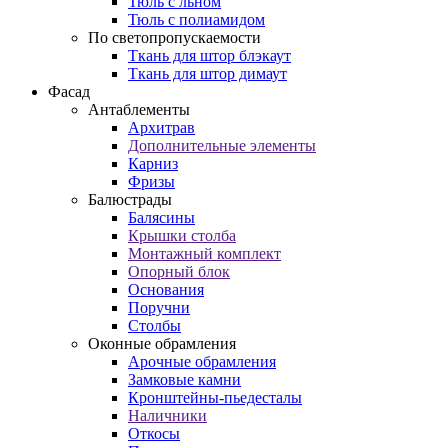
Тюль с льном
Тюль с полиамидом
По светопропускаемости
Ткань для штор блэкаут
Ткань для штор димаут
Фасад
Антаблементы
Архитрав
Дополнительные элементы
Карниз
Фризы
Балюстрады
Балясины
Крышки столба
Монтажный комплект
Опорный блок
Основания
Поручни
Столбы
Оконные обрамления
Арочные обрамления
Замковые камни
Кронштейны-пьедесталы
Наличники
Откосы