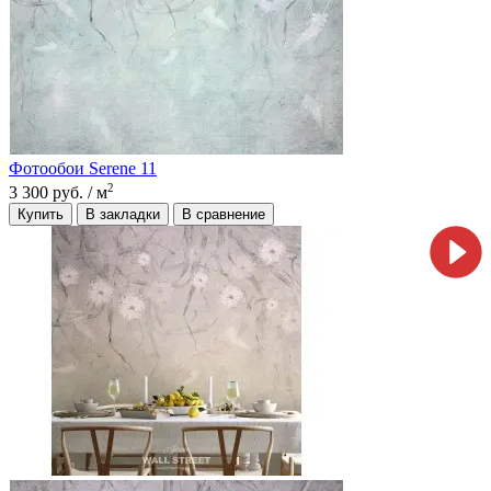
Фотообои Serene 11
2
3 300 руб.
/ м
Купить
В закладки
В сравнение