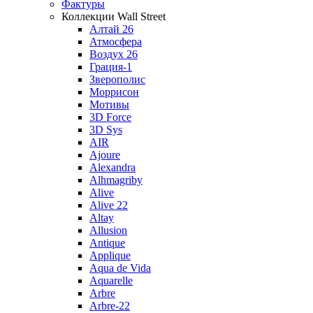
Фактуры
Коллекции Wall Street
Алтай 26
Атмосфера
Воздух 26
Грация-1
Зверополис
Моррисон
Мотивы
3D Force
3D Sys
AIR
Ajoure
Alexandra
Alhmagriby
Alive
Alive 22
Altay
Allusion
Antique
Applique
Aqua de Vida
Aquarelle
Arbre
Arbre-22