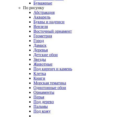
Бумажные
По рисунку
Абстракция
Акварель
Буквы и надписи
Вензеля
Восточный орнамент
Геометрия
Город
Дамаск
Деревья
Детские обои
Звезды
Животные
Под кирпич и камень
Клетка
Книги
Морская тематика
Однотонные обои
Орнаменты
Перья
Под дерево
Пальмы
Под кожу