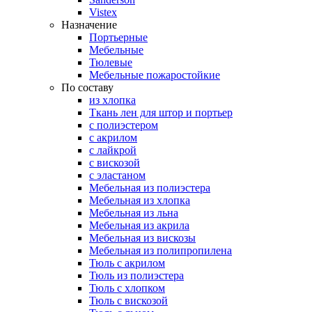
Vistex
Назначение
Портьерные
Мебельные
Тюлевые
Мебельные пожаростойкие
По составу
из хлопка
Ткань лен для штор и портьер
с полиэстером
с акрилом
с лайкрой
с вискозой
с эластаном
Мебельная из полиэстера
Мебельная из хлопка
Мебельная из льна
Мебельная из акрила
Мебельная из вискозы
Мебельная из полипропилена
Тюль с акрилом
Тюль из полиэстера
Тюль с хлопком
Тюль с вискозой