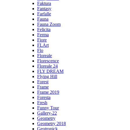
Faktura
Fantasy
Farfalle
Fauna
Fauna Zoom
Felicita
Ferma
Fiore
FLArt
Flo
Floreale
Florescence
Floreale 24
FLY DREAM
Flying Hill
Forest
Frame
Frame 2019
Foresta
Fresh
Funny Tour
Gallery-22
Geometry
Geometry 2018
Geotropick