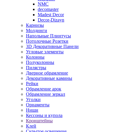
NMC
decomaster
Madest Decor
Decor-Dizayn
Карнизы
Молдинги
Напольные Плинтусы
Потолочные Розетки
3D Декоративные Панели
Угловые элементы
Колонны
Полуколонны
Пилястры
Дверное обрамление
Декоративные камины
Рейки
Обрамление арок
Обрамление зеркал
Уголки
Орнаменты
Ниши
Кессоны и купола
Кронштейны
Клей
Скрытое освещение