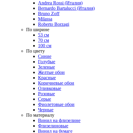
Andrea Rossi (Италия)
Bernardo Bartalucci (Италия)
Bruno Zoff
Milassa
Roberto Borzagi
По ширине
53 см
70 см
100 см
По цвету
Синие
Голубые
Зеленые
Желтые обои
Красные
Коричневые обои
Оливковые
Розовые
Серые
Фиолетовые обои
Черные
По материалу
Винил на флизелине
Флизелиновые
Винил на бумаге