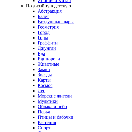
Япония и Китай
По дизайну в детскую
Абстракция
Балет
Воздушные шары
Геометрия
Город
Горы
Граффити
Джунгли
Еда
Единороги
Животные
Замки
Звезды
Карты
Космос
Лес
Морские жители
Мультики
Облака и небо
Перья
Птицы и бабочки
Растения
Спорт