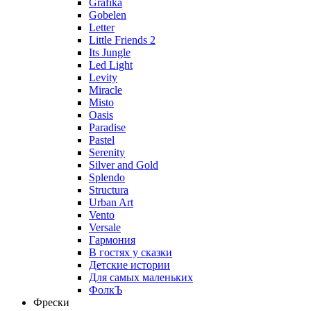
Grafika
Gobelen
Letter
Little Friends 2
Its Jungle
Led Light
Levity
Miracle
Misto
Oasis
Paradise
Pastel
Serenity
Silver and Gold
Splendo
Structura
Urban Art
Vento
Versale
Гармония
В гостях у сказки
Детские истории
Для самых маленьких
ФолкЪ
Фрески