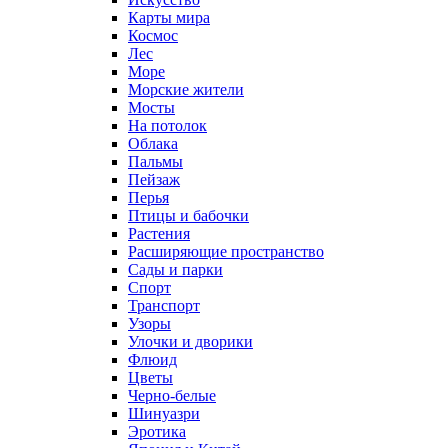
Карты мира
Космос
Лес
Море
Морские жители
Мосты
На потолок
Облака
Пальмы
Пейзаж
Перья
Птицы и бабочки
Растения
Расширяющие пространство
Сады и парки
Спорт
Транспорт
Узоры
Улочки и дворики
Флюид
Цветы
Черно-белые
Шинуазри
Эротика