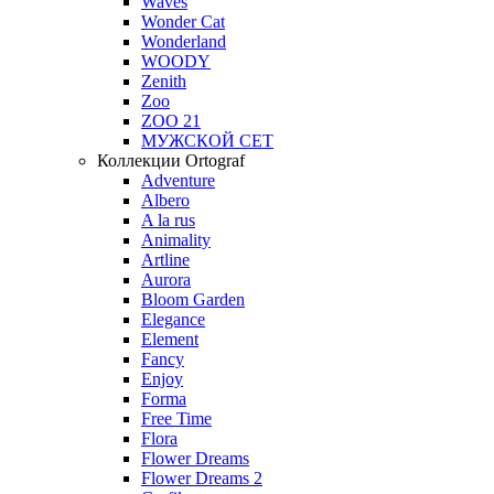
Waves
Wonder Cat
Wonderland
WOODY
Zenith
Zoo
ZOO 21
МУЖСКОЙ СЕТ
Коллекции Ortograf
Adventure
Albero
A la rus
Animality
Artline
Aurora
Bloom Garden
Elegance
Element
Fancy
Enjoy
Forma
Free Time
Flora
Flower Dreams
Flower Dreams 2