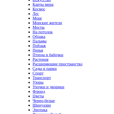
Карты мира
Космос
Лес
Море
Морские жители
Мосты
На потолок
Облака
Пальмы
Пейзаж
Перья
Птицы и бабочки
Растения
Расширяющие пространство
Сады и парки
Спорт
Транспорт
Узоры
Улочки и дворики
Флюид
Цветы
Черно-белые
Шинуазри
Эротика