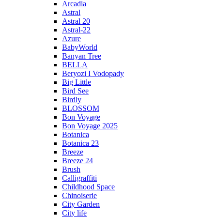
Arcadia
Astral
Astral 20
Astral-22
Azure
BabyWorld
Banyan Tree
BELLA
Beryozi I Vodopady
Big Little
Bird See
Birdly
BLOSSOM
Bon Voyage
Bon Voyage 2025
Botanica
Botanica 23
Breeze
Breeze 24
Brush
Calligraffiti
Childhood Space
Chinoiserie
City Garden
City life