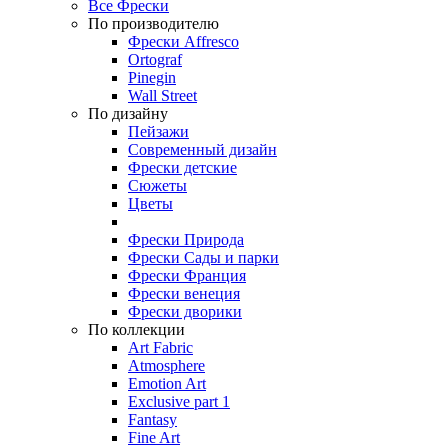
Все Фрески
По производителю
Фрески Affresco
Ortograf
Pinegin
Wall Street
По дизайну
Пейзажи
Современный дизайн
Фрески детские
Сюжеты
Цветы
Фрески Природа
Фрески Сады и парки
Фрески Франция
Фрески венеция
Фрески дворики
По коллекции
Art Fabric
Atmosphere
Emotion Art
Exclusive part 1
Fantasy
Fine Art