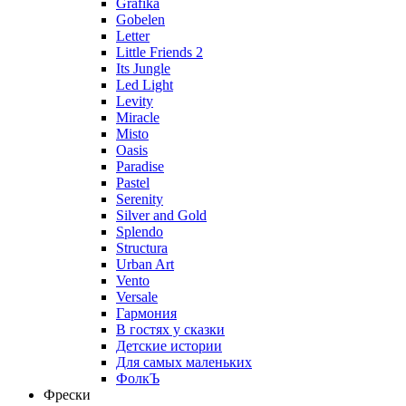
Grafika
Gobelen
Letter
Little Friends 2
Its Jungle
Led Light
Levity
Miracle
Misto
Oasis
Paradise
Pastel
Serenity
Silver and Gold
Splendo
Structura
Urban Art
Vento
Versale
Гармония
В гостях у сказки
Детские истории
Для самых маленьких
ФолкЪ
Фрески