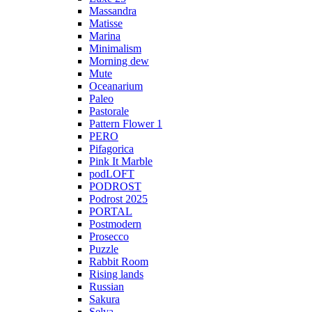
Massandra
Matisse
Marina
Minimalism
Morning dew
Mute
Oceanarium
Paleo
Pastorale
Pattern Flower 1
PERO
Pifagorica
Pink It Marble
podLOFT
PODROST
Podrost 2025
PORTAL
Postmodern
Prosecco
Puzzle
Rabbit Room
Rising lands
Russian
Sakura
Selva