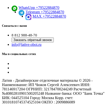
WhatsUpp +79522884870
Telegram +79522884870
MAX +79522884870
Связаться с нами
8 812 988-48-70
Заказать обратный звонок
info@lative-oboi.ru
Мы в социальных сетях
Латив - Дизайнерские отделочные материалы © 2026 -
Наименование: ИП Чижов Сергей Алексеевич ИНН:
781146917204 ОГРНИП: 321784700244249 Расчетный
№40802810901500205248 Название банка: ООО "Банк Точка"
БИК: 044525104 Город: Москва Корр. счет:
30101810745374525104 ОКПО : 2009886089