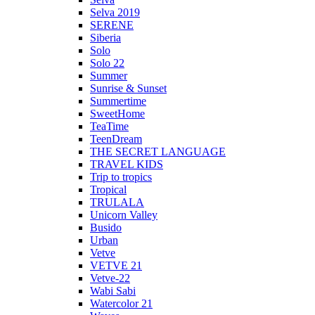
Selva 2019
SERENE
Siberia
Solo
Solo 22
Summer
Sunrise & Sunset
Summertime
SweetHome
TeaTime
TeenDream
THE SECRET LANGUAGE
TRAVEL KIDS
Trip to tropics
Tropical
TRULALA
Unicorn Valley
Busido
Urban
Vetve
VETVE 21
Vetve-22
Wabi Sabi
Watercolor 21