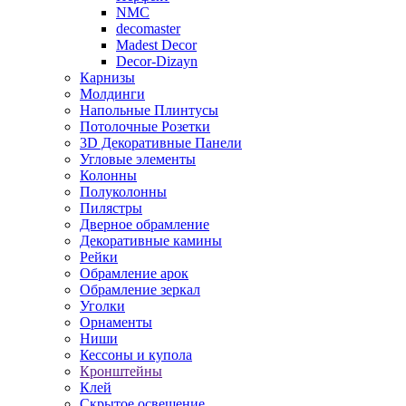
NMC
decomaster
Madest Decor
Decor-Dizayn
Карнизы
Молдинги
Напольные Плинтусы
Потолочные Розетки
3D Декоративные Панели
Угловые элементы
Колонны
Полуколонны
Пилястры
Дверное обрамление
Декоративные камины
Рейки
Обрамление арок
Обрамление зеркал
Уголки
Орнаменты
Ниши
Кессоны и купола
Кронштейны
Клей
Скрытое освещение