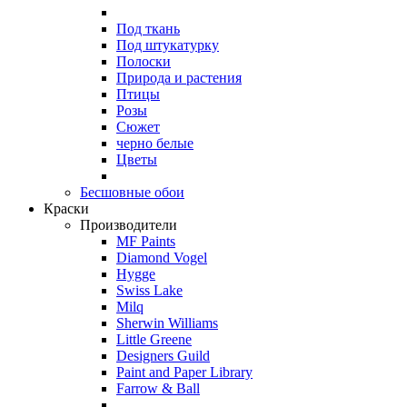
Под ткань
Под штукатурку
Полоски
Природа и растения
Птицы
Розы
Сюжет
черно белые
Цветы
Бесшовные обои
Краски
Производители
MF Paints
Diamond Vogel
Hygge
Swiss Lake
Milq
Sherwin Williams
Little Greene
Designers Guild
Paint and Paper Library
Farrow & Ball