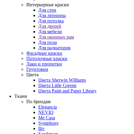
Интерьерные краски
Для стен
Для лепнины
Для потолка
Для дверей
Для мебели
Для оконных рам
Для пола
Для радиаторов
Фасадные краски
Потолочные краски
Лаки и пропитки
Грунтовки
Цвета
Цвета Sherwin WIlliams
Цвета Little Greene
Цвета Paint and Paper Library
Ткани
По брендам
Elegancia
NEVIO
Me Casa
Symphony
Iliv
Sanderson