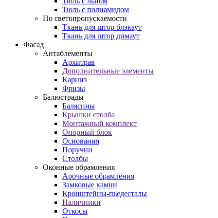
Тюль с льном
Тюль с полиамидом
По светопропускаемости
Ткань для штор блэкаут
Ткань для штор димаут
Фасад
Антаблементы
Архитрав
Дополнительные элементы
Карниз
Фризы
Балюстрады
Балясины
Крышки столба
Монтажный комплект
Опорный блок
Основания
Поручни
Столбы
Оконные обрамления
Арочные обрамления
Замковые камни
Кронштейны-пьедесталы
Наличники
Откосы