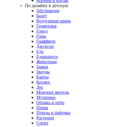
Япония и Китай
По дизайну в детскую
Абстракция
Балет
Воздушные шары
Геометрия
Город
Горы
Граффити
Джунгли
Еда
Единороги
Животные
Замки
Звезды
Карты
Космос
Лес
Морские жители
Мультики
Облака и небо
Перья
Птицы и бабочки
Растения
Спорт