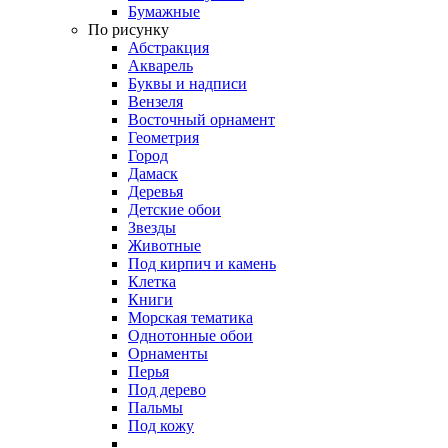
Бумажные
По рисунку
Абстракция
Акварель
Буквы и надписи
Вензеля
Восточный орнамент
Геометрия
Город
Дамаск
Деревья
Детские обои
Звезды
Животные
Под кирпич и камень
Клетка
Книги
Морская тематика
Однотонные обои
Орнаменты
Перья
Под дерево
Пальмы
Под кожу