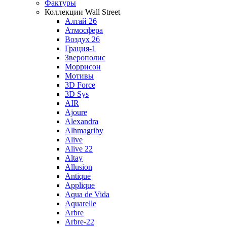
Фактуры
Коллекции Wall Street
Алтай 26
Атмосфера
Воздух 26
Грация-1
Зверополис
Моррисон
Мотивы
3D Force
3D Sys
AIR
Ajoure
Alexandra
Alhmagriby
Alive
Alive 22
Altay
Allusion
Antique
Applique
Aqua de Vida
Aquarelle
Arbre
Arbre-22