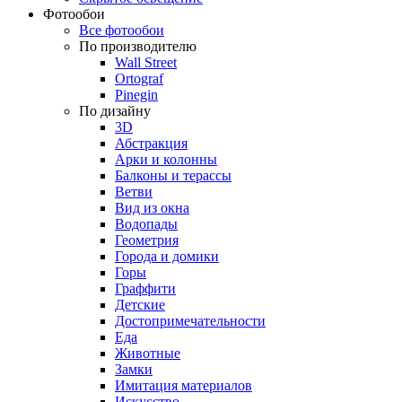
Фотообои
Все фотообои
По производителю
Wall Street
Ortograf
Pinegin
По дизайну
3D
Абстракция
Арки и колонны
Балконы и терассы
Ветви
Вид из окна
Водопады
Геометрия
Города и домики
Горы
Граффити
Детские
Достопримечательности
Еда
Животные
Замки
Имитация материалов
Искусство