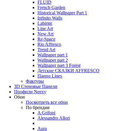
FLUID
French Garden
Historical Wallpaper Part 1
Infinito Walls
Labirint
Line Art
New Art
Re-Space
Rio Affresco
Trend Art
Wallpaper part 1
Wallpaper part 2
Wallpaper part 3 Forest
Детские СКАЗКИ AFFRESCO
Панно Lines
Фактуры
3D Стеновые Панели
Профили Neexy
Обои
Посмотреть все обои
По брендам
A Grifoni
Alessandro Allori
Aura