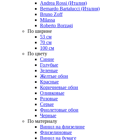
Andrea Rossi (Италия)
Bernardo Bartalucci (Италия)
Bruno Zoff
Milassa
Roberto Borzagi
По ширине
53 см
70 см
100 см
По цвету
Синие
Голубые
Зеленые
Желтые обои
Красные
Коричневые обои
Оливковые
Розовые
Серые
Фиолетовые обои
Черные
По материалу
Винил на флизелине
Флизелиновые
Винил на бумаге