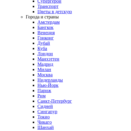
Супергерои
Транспорт
Цветы в детскую
Города и страны
Амстердам
Бангкок
Венеция
Гонконг
Дубай
Куба
Лондон
Манхэттен
Мадрид
Милан
Москва
Нидерланды
Нью-Йорк
Париж
Рим
Санкт-Петербург
Сидней
Сингапур
Токио
Чикаго
Шанхай