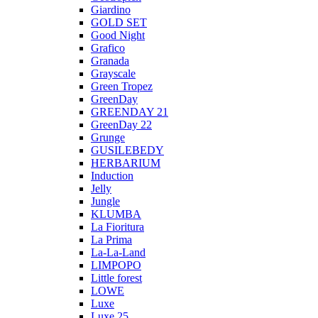
Giardino
GOLD SET
Good Night
Grafico
Granada
Grayscale
Green Tropez
GreenDay
GREENDAY 21
GreenDay 22
Grunge
GUSILEBEDY
HERBARIUM
Induction
Jelly
Jungle
KLUMBA
La Fioritura
La Prima
La-La-Land
LIMPOPO
Little forest
LOWE
Luxe
Luxe 25