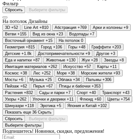
Фильтр
Сбросить
Выберите фильтры
На потолок
Дизайны
3D
+52
Line Art
+810
Абстракция
+769
Арки и колонны
+9
Ветви
+155
Вид из окна
+23
Водопады
+7
Восточный орнамент
+15
На потолок
0
Геометрия
+815
Город
+106
Горы
+48
Граффити
+203
Детские
+1.8
k
Достопримечательности
+9
Другое
+3
Еда и напитки
+87
Животные
+130
Жуи
+28
Звезды
+8
Имитация материалов
+262
Искусство
+57
Карты
+11
Космос
+38
Лес
+252
Море
+38
Морские жители
+93
Мосты
+6
Музыка
+25
Облака
+34
Пальмы
+306
Пейзаж
+62
Перья
+67
Птицы и бабочки
+353
Растения
+832
Сады и парки
+7
Спорт
+40
Транспорт
+43
Узоры
+262
Улочки и дворики
+11
Флюид
+60
Цветы
+754
Шинуазри
+118
Эротика
+5
Япония и Китай
+102
Показать еще 36
Скрыть
Сбросить
Выберите фильтры
Выберите фильтры
Подпишитесь! Новинки, скидки, предложения!