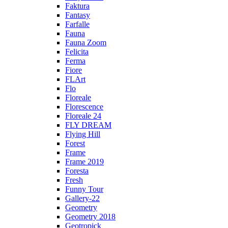
Faktura
Fantasy
Farfalle
Fauna
Fauna Zoom
Felicita
Ferma
Fiore
FLArt
Flo
Floreale
Florescence
Floreale 24
FLY DREAM
Flying Hill
Forest
Frame
Frame 2019
Foresta
Fresh
Funny Tour
Gallery-22
Geometry
Geometry 2018
Geotropick