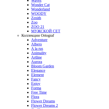
Waves
Wonder Cat
Wonderland
WOODY
Zenith
Zoo
ZOO 21
МУЖСКОЙ СЕТ
Коллекции Ortograf
Adventure
Albero
A la rus
Animality
Artline
Aurora
Bloom Garden
Elegance
Element
Fancy
Enjoy
Forma
Free Time
Flora
Flower Dreams
Flower Dreams 2