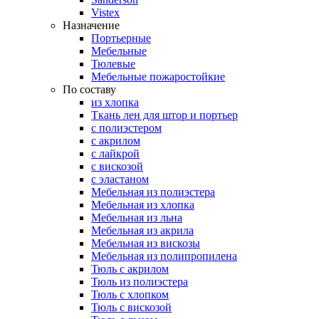
Vistex
Назначение
Портьерные
Мебельные
Тюлевые
Мебельные пожаростойкие
По составу
из хлопка
Ткань лен для штор и портьер
с полиэстером
с акрилом
с лайкрой
с вискозой
с эластаном
Мебельная из полиэстера
Мебельная из хлопка
Мебельная из льна
Мебельная из акрила
Мебельная из вискозы
Мебельная из полипропилена
Тюль с акрилом
Тюль из полиэстера
Тюль с хлопком
Тюль с вискозой