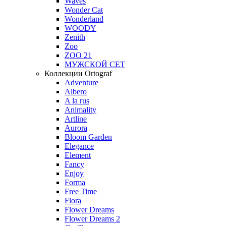
Waves
Wonder Cat
Wonderland
WOODY
Zenith
Zoo
ZOO 21
МУЖСКОЙ СЕТ
Коллекции Ortograf
Adventure
Albero
A la rus
Animality
Artline
Aurora
Bloom Garden
Elegance
Element
Fancy
Enjoy
Forma
Free Time
Flora
Flower Dreams
Flower Dreams 2