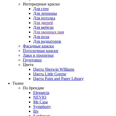
Интерьерные краски
Для стен
Для лепнины
Для потолка
Для дверей
Для мебели
Для оконных рам
Для пола
Для радиаторов
Фасадные краски
Потолочные краски
Лаки и пропитки
Грунтовки
Цвета
Цвета Sherwin WIlliams
Цвета Little Greene
Цвета Paint and Paper Library
Ткани
По брендам
Elegancia
NEVIO
Me Casa
Symphony
Iliv
Sanderson