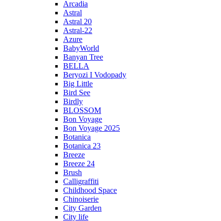
Arcadia
Astral
Astral 20
Astral-22
Azure
BabyWorld
Banyan Tree
BELLA
Beryozi I Vodopady
Big Little
Bird See
Birdly
BLOSSOM
Bon Voyage
Bon Voyage 2025
Botanica
Botanica 23
Breeze
Breeze 24
Brush
Calligraffiti
Childhood Space
Chinoiserie
City Garden
City life