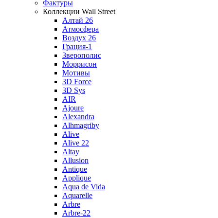
Фактуры
Коллекции Wall Street
Алтай 26
Атмосфера
Воздух 26
Грация-1
Зверополис
Моррисон
Мотивы
3D Force
3D Sys
AIR
Ajoure
Alexandra
Alhmagriby
Alive
Alive 22
Altay
Allusion
Antique
Applique
Aqua de Vida
Aquarelle
Arbre
Arbre-22