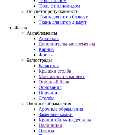
Тюль с льном
Тюль с полиамидом
По светопропускаемости
Ткань для штор блэкаут
Ткань для штор димаут
Фасад
Антаблементы
Архитрав
Дополнительные элементы
Карниз
Фризы
Балюстрады
Балясины
Крышки столба
Монтажный комплект
Опорный блок
Основания
Поручни
Столбы
Оконные обрамления
Арочные обрамления
Замковые камни
Кронштейны-пьедесталы
Наличники
Откосы