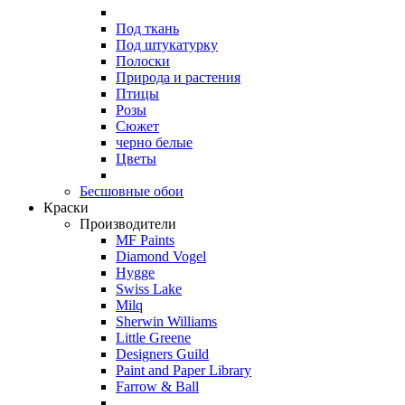
Под ткань
Под штукатурку
Полоски
Природа и растения
Птицы
Розы
Сюжет
черно белые
Цветы
Бесшовные обои
Краски
Производители
MF Paints
Diamond Vogel
Hygge
Swiss Lake
Milq
Sherwin Williams
Little Greene
Designers Guild
Paint and Paper Library
Farrow & Ball