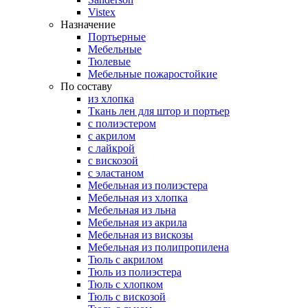
Vistex
Назначение
Портьерные
Мебельные
Тюлевые
Мебельные пожаростойкие
По составу
из хлопка
Ткань лен для штор и портьер
с полиэстером
с акрилом
с лайкрой
с вискозой
с эластаном
Мебельная из полиэстера
Мебельная из хлопка
Мебельная из льна
Мебельная из акрила
Мебельная из вискозы
Мебельная из полипропилена
Тюль с акрилом
Тюль из полиэстера
Тюль с хлопком
Тюль с вискозой