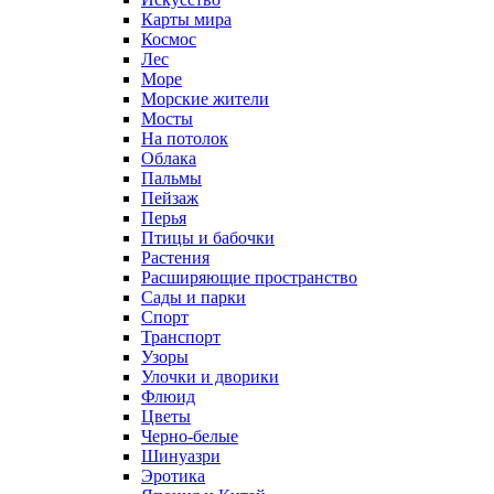
Карты мира
Космос
Лес
Море
Морские жители
Мосты
На потолок
Облака
Пальмы
Пейзаж
Перья
Птицы и бабочки
Растения
Расширяющие пространство
Сады и парки
Спорт
Транспорт
Узоры
Улочки и дворики
Флюид
Цветы
Черно-белые
Шинуазри
Эротика