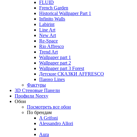
FLUID
French Garden
Historical Wallpaper Part 1
Infinito Walls
Labirint
Line Art
New Art
Re-Space
Rio Affresco
Trend Art
Wallpaper part 1
Wallpaper part 2
Wallpaper part 3 Forest
Детские СКАЗКИ AFFRESCO
Панно Lines
Фактуры
3D Стеновые Панели
Профили Neexy
Обои
Посмотреть все обои
По брендам
A Grifoni
Alessandro Allori
Aura