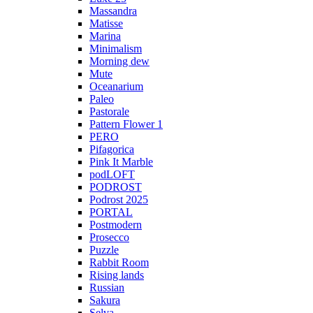
Massandra
Matisse
Marina
Minimalism
Morning dew
Mute
Oceanarium
Paleo
Pastorale
Pattern Flower 1
PERO
Pifagorica
Pink It Marble
podLOFT
PODROST
Podrost 2025
PORTAL
Postmodern
Prosecco
Puzzle
Rabbit Room
Rising lands
Russian
Sakura
Selva