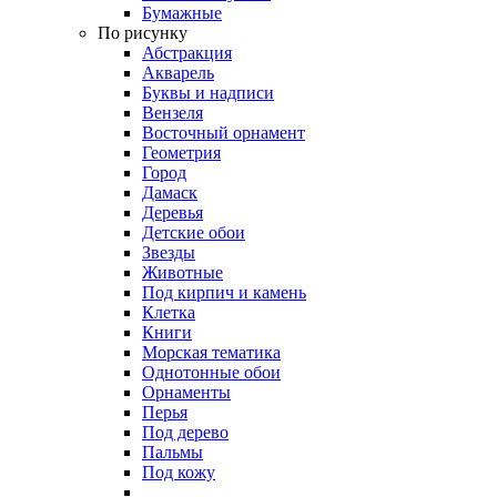
Бумажные
По рисунку
Абстракция
Акварель
Буквы и надписи
Вензеля
Восточный орнамент
Геометрия
Город
Дамаск
Деревья
Детские обои
Звезды
Животные
Под кирпич и камень
Клетка
Книги
Морская тематика
Однотонные обои
Орнаменты
Перья
Под дерево
Пальмы
Под кожу