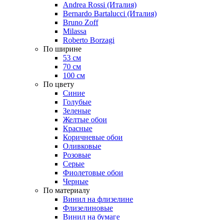
Andrea Rossi (Италия)
Bernardo Bartalucci (Италия)
Bruno Zoff
Milassa
Roberto Borzagi
По ширине
53 см
70 см
100 см
По цвету
Синие
Голубые
Зеленые
Желтые обои
Красные
Коричневые обои
Оливковые
Розовые
Серые
Фиолетовые обои
Черные
По материалу
Винил на флизелине
Флизелиновые
Винил на бумаге