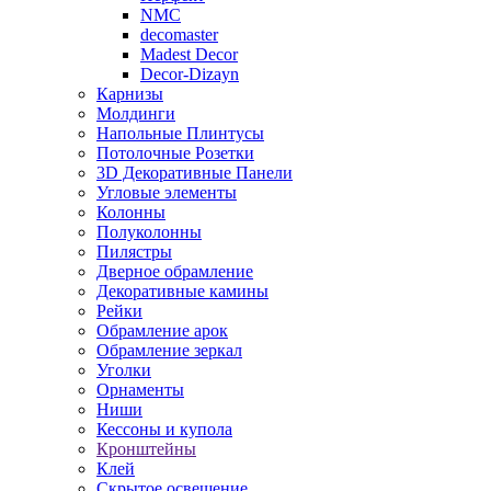
NMC
decomaster
Madest Decor
Decor-Dizayn
Карнизы
Молдинги
Напольные Плинтусы
Потолочные Розетки
3D Декоративные Панели
Угловые элементы
Колонны
Полуколонны
Пилястры
Дверное обрамление
Декоративные камины
Рейки
Обрамление арок
Обрамление зеркал
Уголки
Орнаменты
Ниши
Кессоны и купола
Кронштейны
Клей
Скрытое освещение