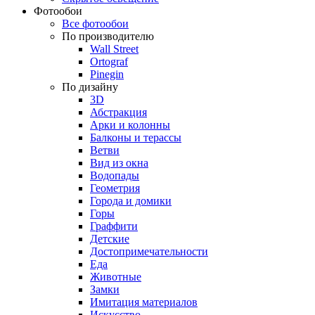
Фотообои
Все фотообои
По производителю
Wall Street
Ortograf
Pinegin
По дизайну
3D
Абстракция
Арки и колонны
Балконы и терассы
Ветви
Вид из окна
Водопады
Геометрия
Города и домики
Горы
Граффити
Детские
Достопримечательности
Еда
Животные
Замки
Имитация материалов
Искусство