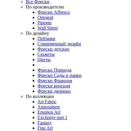
Все Фрески
По производителю
Фрески Affresco
Ortograf
Pinegin
Wall Street
По дизайну
Пейзажи
Современный дизайн
Фрески детские
Сюжеты
Цветы
Фрески Природа
Фрески Сады и парки
Фрески Франция
Фрески венеция
Фрески дворики
По коллекции
Art Fabric
Atmosphere
Emotion Art
Exclusive part 1
Fantasy
Fine Art