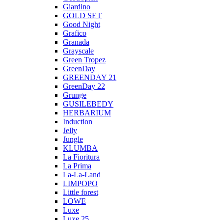
Giardino
GOLD SET
Good Night
Grafico
Granada
Grayscale
Green Tropez
GreenDay
GREENDAY 21
GreenDay 22
Grunge
GUSILEBEDY
HERBARIUM
Induction
Jelly
Jungle
KLUMBA
La Fioritura
La Prima
La-La-Land
LIMPOPO
Little forest
LOWE
Luxe
Luxe 25