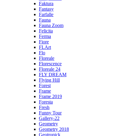
Faktura
Fantasy
Farfalle
Fauna
Fauna Zoom
Felicita
Ferma
Fiore
FLArt
Flo
Floreale
Florescence
Floreale 24
FLY DREAM
Flying Hill
Forest
Frame
Frame 2019
Foresta
Fresh
Funny Tour
Gallery-22
Geometry
Geometry 2018
Geotropick