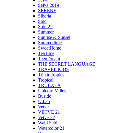
Selva 2019
SERENE
Siberia
Solo
Solo 22
Summer
Sunrise & Sunset
Summertime
SweetHome
TeaTime
TeenDream
THE SECRET LANGUAGE
TRAVEL KIDS
Trip to tropics
Tropical
TRULALA
Unicorn Valley
Busido
Urban
Vetve
VETVE 21
Vetve-22
Wabi Sabi
Watercolor 21