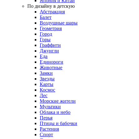
Япония и Китай
По дизайну в детскую
Абстракция
Балет
Воздушные шары
Геометрия
Город
Горы
Граффити
Джунгли
Еда
Единороги
Животные
Замки
Звезды
Карты
Космос
Лес
Морские жители
Мультики
Облака и небо
Перья
Птицы и бабочки
Растения
Спорт