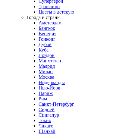
Супергерои
Транспорт
Цветы в детскую
Города и страны
Амстердам
Бангкок
Венеция
Гонконг
Дубай
Куба
Лондон
Манхэттен
Мадрид
Милан
Москва
Нидерланды
Нью-Йорк
Париж
Рим
Санкт-Петербург
Сидней
Сингапур
Токио
Чикаго
Шанхай