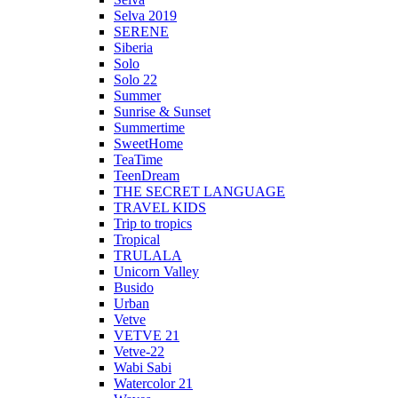
Selva 2019
SERENE
Siberia
Solo
Solo 22
Summer
Sunrise & Sunset
Summertime
SweetHome
TeaTime
TeenDream
THE SECRET LANGUAGE
TRAVEL KIDS
Trip to tropics
Tropical
TRULALA
Unicorn Valley
Busido
Urban
Vetve
VETVE 21
Vetve-22
Wabi Sabi
Watercolor 21