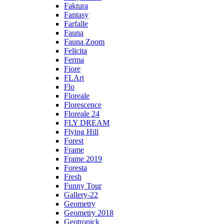
Faktura
Fantasy
Farfalle
Fauna
Fauna Zoom
Felicita
Ferma
Fiore
FLArt
Flo
Floreale
Florescence
Floreale 24
FLY DREAM
Flying Hill
Forest
Frame
Frame 2019
Foresta
Fresh
Funny Tour
Gallery-22
Geometry
Geometry 2018
Geotropick