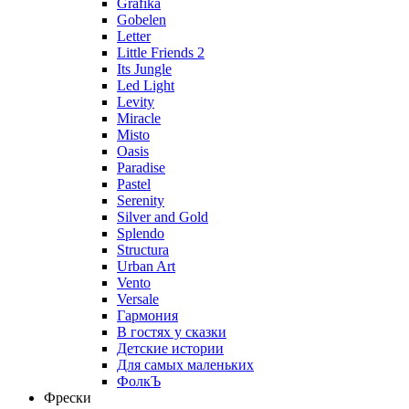
Grafika
Gobelen
Letter
Little Friends 2
Its Jungle
Led Light
Levity
Miracle
Misto
Oasis
Paradise
Pastel
Serenity
Silver and Gold
Splendo
Structura
Urban Art
Vento
Versale
Гармония
В гостях у сказки
Детские истории
Для самых маленьких
ФолкЪ
Фрески