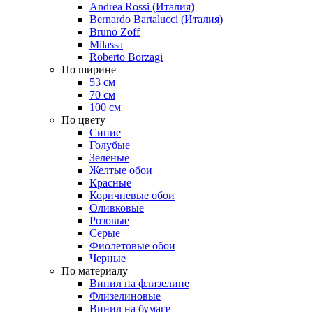
Andrea Rossi (Италия)
Bernardo Bartalucci (Италия)
Bruno Zoff
Milassa
Roberto Borzagi
По ширине
53 см
70 см
100 см
По цвету
Синие
Голубые
Зеленые
Желтые обои
Красные
Коричневые обои
Оливковые
Розовые
Серые
Фиолетовые обои
Черные
По материалу
Винил на флизелине
Флизелиновые
Винил на бумаге