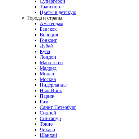
Супергерои
Транспорт
Цветы в детскую
Города и страны
Амстердам
Бангкок
Венеция
Гонконг
Дубай
Куба
Лондон
Манхэттен
Мадрид
Милан
Москва
Нидерланды
Нью-Йорк
Париж
Рим
Санкт-Петербург
Сидней
Сингапур
Токио
Чикаго
Шанхай