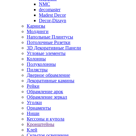
NMC
decomaster
Madest Decor
Decor-Dizayn
Карнизы
Молдинги
Напольные Плинтусы
Потолочные Розетки
3D Декоративные Панели
Угловые элементы
Колонны
Полуколонны
Пилястры
Дверное обрамление
Декоративные камины
Рейки
Обрамление арок
Обрамление зеркал
Уголки
Орнаменты
Ниши
Кессоны и купола
Кронштейны
Клей
Скрытое освещение