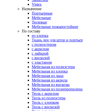
Vistex
Назначение
Портьерные
Мебельные
Тюлевые
Мебельные пожаростойкие
По составу
из хлопка
Ткань лен для штор и портьер
с полиэстером
с акрилом
с лайкрой
с вискозой
с эластаном
Мебельная из полиэстера
Мебельная из хлопка
Мебельная из льна
Мебельная из акрила
Мебельная из вискозы
Мебельная из полипропилена
Тюль с акрилом
Тюль из полиэстера
Тюль с хлопком
Тюль с вискозой