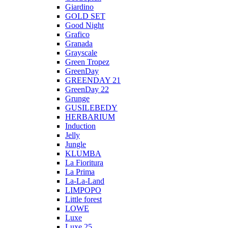
Giardino
GOLD SET
Good Night
Grafico
Granada
Grayscale
Green Tropez
GreenDay
GREENDAY 21
GreenDay 22
Grunge
GUSILEBEDY
HERBARIUM
Induction
Jelly
Jungle
KLUMBA
La Fioritura
La Prima
La-La-Land
LIMPOPO
Little forest
LOWE
Luxe
Luxe 25