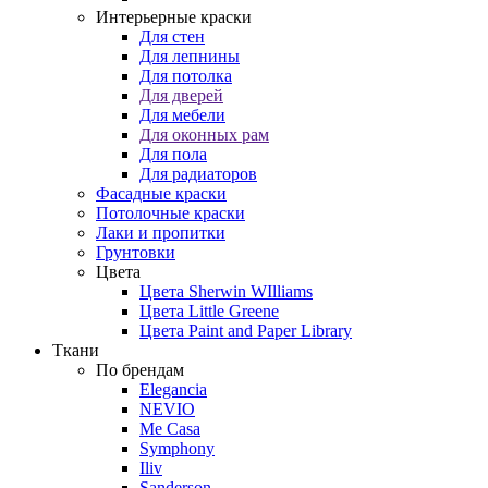
Интерьерные краски
Для стен
Для лепнины
Для потолка
Для дверей
Для мебели
Для оконных рам
Для пола
Для радиаторов
Фасадные краски
Потолочные краски
Лаки и пропитки
Грунтовки
Цвета
Цвета Sherwin WIlliams
Цвета Little Greene
Цвета Paint and Paper Library
Ткани
По брендам
Elegancia
NEVIO
Me Casa
Symphony
Iliv
Sanderson