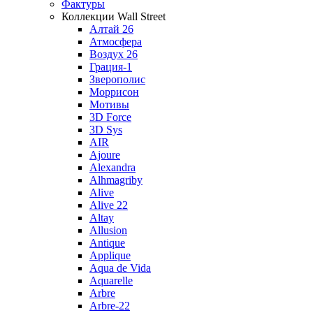
Фактуры
Коллекции Wall Street
Алтай 26
Атмосфера
Воздух 26
Грация-1
Зверополис
Моррисон
Мотивы
3D Force
3D Sys
AIR
Ajoure
Alexandra
Alhmagriby
Alive
Alive 22
Altay
Allusion
Antique
Applique
Aqua de Vida
Aquarelle
Arbre
Arbre-22