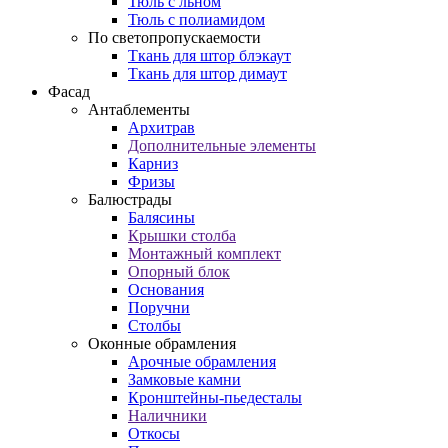
Тюль с льном
Тюль с полиамидом
По светопропускаемости
Ткань для штор блэкаут
Ткань для штор димаут
Фасад
Антаблементы
Архитрав
Дополнительные элементы
Карниз
Фризы
Балюстрады
Балясины
Крышки столба
Монтажный комплект
Опорный блок
Основания
Поручни
Столбы
Оконные обрамления
Арочные обрамления
Замковые камни
Кронштейны-пьедесталы
Наличники
Откосы