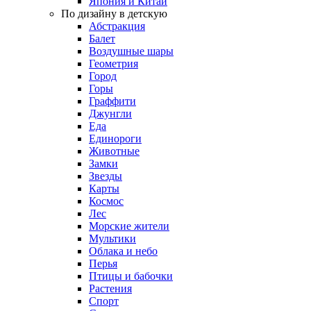
Япония и Китай
По дизайну в детскую
Абстракция
Балет
Воздушные шары
Геометрия
Город
Горы
Граффити
Джунгли
Еда
Единороги
Животные
Замки
Звезды
Карты
Космос
Лес
Морские жители
Мультики
Облака и небо
Перья
Птицы и бабочки
Растения
Спорт