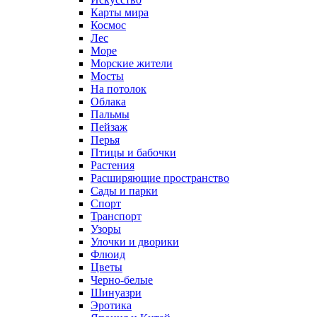
Карты мира
Космос
Лес
Море
Морские жители
Мосты
На потолок
Облака
Пальмы
Пейзаж
Перья
Птицы и бабочки
Растения
Расширяющие пространство
Сады и парки
Спорт
Транспорт
Узоры
Улочки и дворики
Флюид
Цветы
Черно-белые
Шинуазри
Эротика