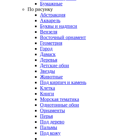
Бумажные
По рисунку
Абстракция
Акварель
Буквы и надписи
Вензеля
Восточный орнамент
Геометрия
Город
Дамаск
Деревья
Детские обои
Звезды
Животные
Под кирпич и камень
Клетка
Книги
Морская тематика
Однотонные обои
Орнаменты
Перья
Под дерево
Пальмы
Под кожу