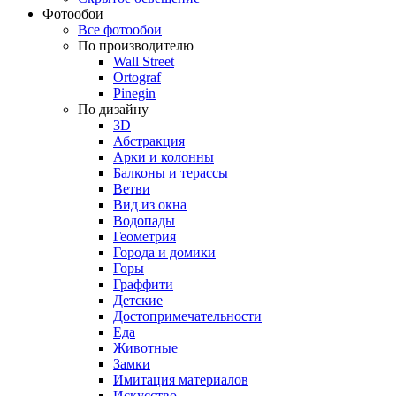
Фотообои
Все фотообои
По производителю
Wall Street
Ortograf
Pinegin
По дизайну
3D
Абстракция
Арки и колонны
Балконы и терассы
Ветви
Вид из окна
Водопады
Геометрия
Города и домики
Горы
Граффити
Детские
Достопримечательности
Еда
Животные
Замки
Имитация материалов
Искусство