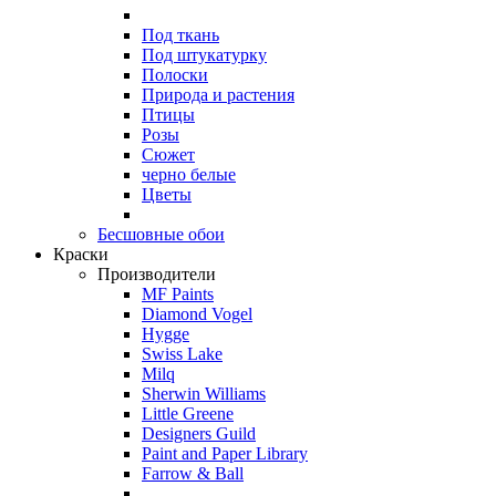
Под ткань
Под штукатурку
Полоски
Природа и растения
Птицы
Розы
Сюжет
черно белые
Цветы
Бесшовные обои
Краски
Производители
MF Paints
Diamond Vogel
Hygge
Swiss Lake
Milq
Sherwin Williams
Little Greene
Designers Guild
Paint and Paper Library
Farrow & Ball