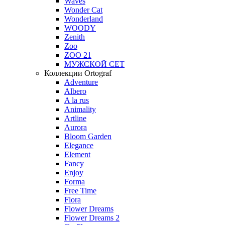
Waves
Wonder Cat
Wonderland
WOODY
Zenith
Zoo
ZOO 21
МУЖСКОЙ СЕТ
Коллекции Ortograf
Adventure
Albero
A la rus
Animality
Artline
Aurora
Bloom Garden
Elegance
Element
Fancy
Enjoy
Forma
Free Time
Flora
Flower Dreams
Flower Dreams 2