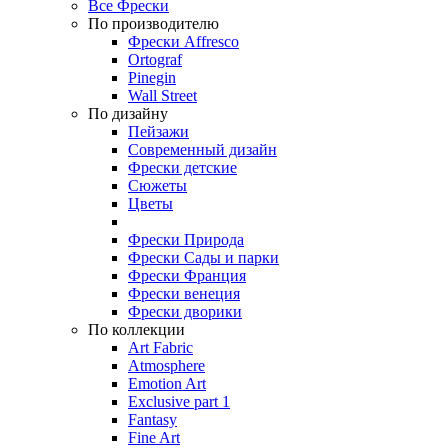
Все Фрески
По производителю
Фрески Affresco
Ortograf
Pinegin
Wall Street
По дизайну
Пейзажи
Современный дизайн
Фрески детские
Сюжеты
Цветы
Фрески Природа
Фрески Сады и парки
Фрески Франция
Фрески венеция
Фрески дворики
По коллекции
Art Fabric
Atmosphere
Emotion Art
Exclusive part 1
Fantasy
Fine Art