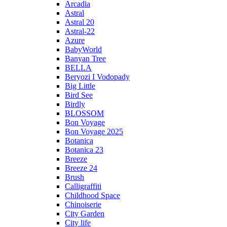
Arcadia
Astral
Astral 20
Astral-22
Azure
BabyWorld
Banyan Tree
BELLA
Beryozi I Vodopady
Big Little
Bird See
Birdly
BLOSSOM
Bon Voyage
Bon Voyage 2025
Botanica
Botanica 23
Breeze
Breeze 24
Brush
Calligraffiti
Childhood Space
Chinoiserie
City Garden
City life