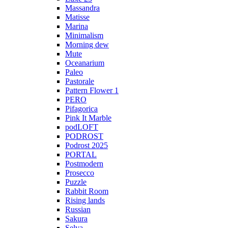
Massandra
Matisse
Marina
Minimalism
Morning dew
Mute
Oceanarium
Paleo
Pastorale
Pattern Flower 1
PERO
Pifagorica
Pink It Marble
podLOFT
PODROST
Podrost 2025
PORTAL
Postmodern
Prosecco
Puzzle
Rabbit Room
Rising lands
Russian
Sakura
Selva