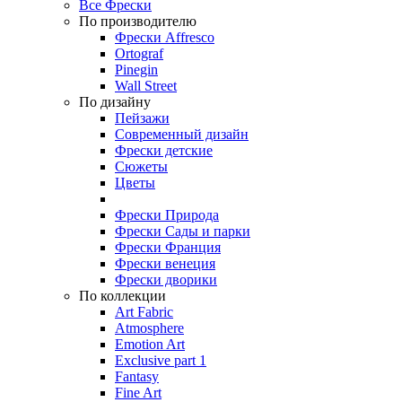
Все Фрески
По производителю
Фрески Affresco
Ortograf
Pinegin
Wall Street
По дизайну
Пейзажи
Современный дизайн
Фрески детские
Сюжеты
Цветы
Фрески Природа
Фрески Сады и парки
Фрески Франция
Фрески венеция
Фрески дворики
По коллекции
Art Fabric
Atmosphere
Emotion Art
Exclusive part 1
Fantasy
Fine Art