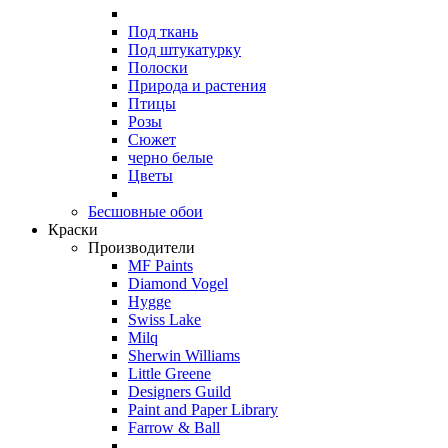
Под ткань
Под штукатурку
Полоски
Природа и растения
Птицы
Розы
Сюжет
черно белые
Цветы
Бесшовные обои
Краски
Производители
MF Paints
Diamond Vogel
Hygge
Swiss Lake
Milq
Sherwin Williams
Little Greene
Designers Guild
Paint and Paper Library
Farrow & Ball