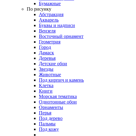
Бумажные
По рисунку
Абстракция
Акварель
Буквы и надписи
Вензеля
Восточный орнамент
Геометрия
Город
Дамаск
Деревья
Детские обои
Звезды
Животные
Под кирпич и камень
Клетка
Книги
Морская тематика
Однотонные обои
Орнаменты
Перья
Под дерево
Пальмы
Под кожу