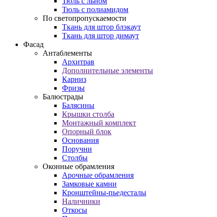
Тюль с льном
Тюль с полиамидом
По светопропускаемости
Ткань для штор блэкаут
Ткань для штор димаут
Фасад
Антаблементы
Архитрав
Дополнительные элементы
Карниз
Фризы
Балюстрады
Балясины
Крышки столба
Монтажный комплект
Опорный блок
Основания
Поручни
Столбы
Оконные обрамления
Арочные обрамления
Замковые камни
Кронштейны-пьедесталы
Наличники
Откосы