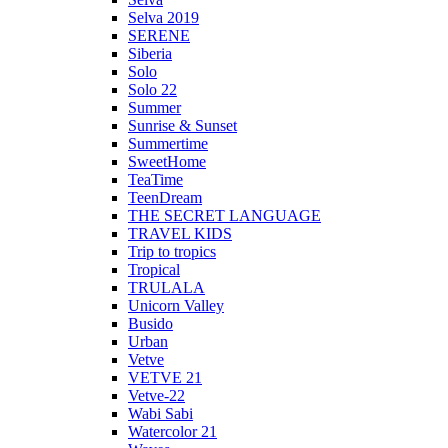
Selva 2019
SERENE
Siberia
Solo
Solo 22
Summer
Sunrise & Sunset
Summertime
SweetHome
TeaTime
TeenDream
THE SECRET LANGUAGE
TRAVEL KIDS
Trip to tropics
Tropical
TRULALA
Unicorn Valley
Busido
Urban
Vetve
VETVE 21
Vetve-22
Wabi Sabi
Watercolor 21