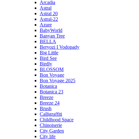
Arcadia
Astral
Astral 20
Astral-22
Azure
BabyWorld
Banyan Tree
BELLA
Beryozi I Vodopady
Big Little
Bird See
Birdly
BLOSSOM
Bon Voyage
Bon Voyage 2025
Botanica
Botanica 23
Breeze
Breeze 24
Brush
Calligraffiti
Childhood Space
Chinoiserie
City Garden
City life