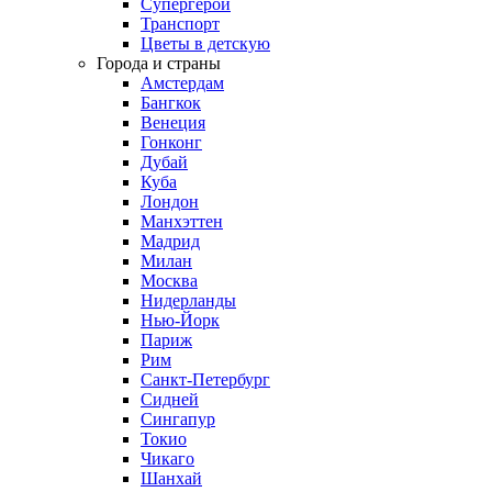
Супергерои
Транспорт
Цветы в детскую
Города и страны
Амстердам
Бангкок
Венеция
Гонконг
Дубай
Куба
Лондон
Манхэттен
Мадрид
Милан
Москва
Нидерланды
Нью-Йорк
Париж
Рим
Санкт-Петербург
Сидней
Сингапур
Токио
Чикаго
Шанхай