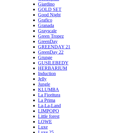
Giardino
GOLD SET
Good Night
Grafico
Granada
Grayscale
Green Tropez
GreenDay
GREENDAY 21
GreenDay 22
Grunge
GUSILEBEDY
HERBARIUM
Induction
Jelly
Jungle
KLUMBA
La Fioritura
La Prima
La-La-Land
LIMPOPO
Little forest
LOWE
Luxe
Luxe 25