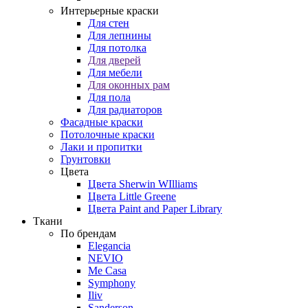
Интерьерные краски
Для стен
Для лепнины
Для потолка
Для дверей
Для мебели
Для оконных рам
Для пола
Для радиаторов
Фасадные краски
Потолочные краски
Лаки и пропитки
Грунтовки
Цвета
Цвета Sherwin WIlliams
Цвета Little Greene
Цвета Paint and Paper Library
Ткани
По брендам
Elegancia
NEVIO
Me Casa
Symphony
Iliv
Sanderson