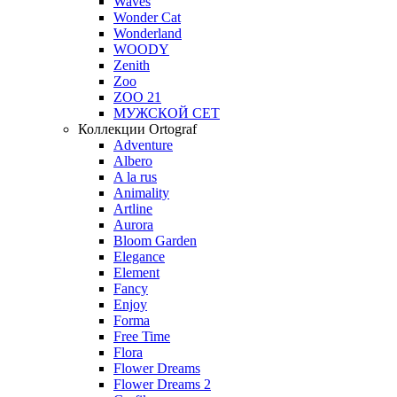
Waves
Wonder Cat
Wonderland
WOODY
Zenith
Zoo
ZOO 21
МУЖСКОЙ СЕТ
Коллекции Ortograf
Adventure
Albero
A la rus
Animality
Artline
Aurora
Bloom Garden
Elegance
Element
Fancy
Enjoy
Forma
Free Time
Flora
Flower Dreams
Flower Dreams 2