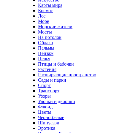
Карты мира
Космос
Лес
Море
Морские жители
Мосты
На потолок
Облака
Пальмы
Пейзаж
Перья
Птицы и бабочки
Растения
Расширяющие пространство
Сады и парки
Спорт
Транспорт
Узоры
Улочки и дворики
Флюид
Цветы
Черно-белые
Шинуазри
Эротика