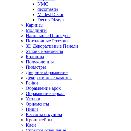
NMC
decomaster
Madest Decor
Decor-Dizayn
Карнизы
Молдинги
Напольные Плинтусы
Потолочные Розетки
3D Декоративные Панели
Угловые элементы
Колонны
Полуколонны
Пилястры
Дверное обрамление
Декоративные камины
Рейки
Обрамление арок
Обрамление зеркал
Уголки
Орнаменты
Ниши
Кессоны и купола
Кронштейны
Клей
Скрытое освещение