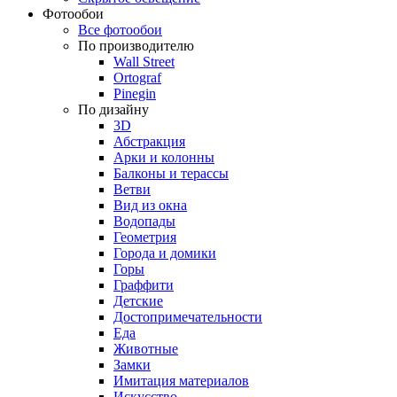
Фотообои
Все фотообои
По производителю
Wall Street
Ortograf
Pinegin
По дизайну
3D
Абстракция
Арки и колонны
Балконы и терассы
Ветви
Вид из окна
Водопады
Геометрия
Города и домики
Горы
Граффити
Детские
Достопримечательности
Еда
Животные
Замки
Имитация материалов
Искусство