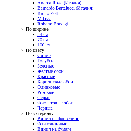
Andrea Rossi (Италия)
Bernardo Bartalucci (Италия)
Bruno Zoff
Milassa
Roberto Borzagi
По ширине
53 см
70 см
100 см
По цвету
Синие
Голубые
Зеленые
Желтые обои
Красные
Коричневые обои
Оливковые
Розовые
Серые
Фиолетовые обои
Черные
По материалу
Винил на флизелине
Флизелиновые
Винил на бумаге