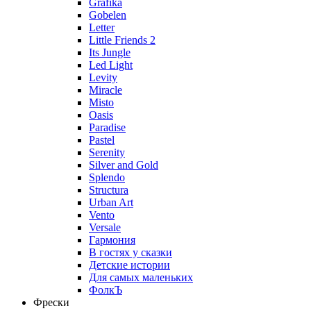
Grafika
Gobelen
Letter
Little Friends 2
Its Jungle
Led Light
Levity
Miracle
Misto
Oasis
Paradise
Pastel
Serenity
Silver and Gold
Splendo
Structura
Urban Art
Vento
Versale
Гармония
В гостях у сказки
Детские истории
Для самых маленьких
ФолкЪ
Фрески