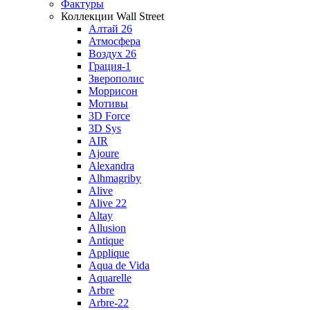
Фактуры
Коллекции Wall Street
Алтай 26
Атмосфера
Воздух 26
Грация-1
Зверополис
Моррисон
Мотивы
3D Force
3D Sys
AIR
Ajoure
Alexandra
Alhmagriby
Alive
Alive 22
Altay
Allusion
Antique
Applique
Aqua de Vida
Aquarelle
Arbre
Arbre-22