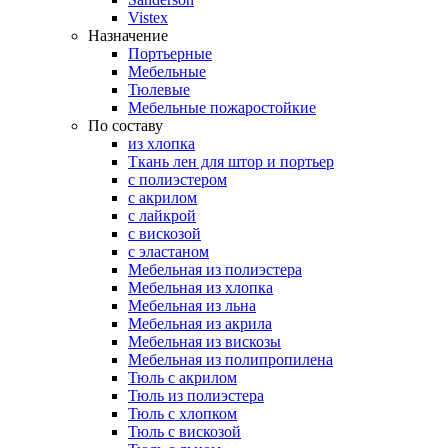
Vistex
Назначение
Портьерные
Мебельные
Тюлевые
Мебельные пожаростойкие
По составу
из хлопка
Ткань лен для штор и портьер
с полиэстером
с акрилом
с лайкрой
с вискозой
с эластаном
Мебельная из полиэстера
Мебельная из хлопка
Мебельная из льна
Мебельная из акрила
Мебельная из вискозы
Мебельная из полипропилена
Тюль с акрилом
Тюль из полиэстера
Тюль с хлопком
Тюль с вискозой