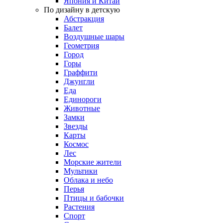
Япония и Китай
По дизайну в детскую
Абстракция
Балет
Воздушные шары
Геометрия
Город
Горы
Граффити
Джунгли
Еда
Единороги
Животные
Замки
Звезды
Карты
Космос
Лес
Морские жители
Мультики
Облака и небо
Перья
Птицы и бабочки
Растения
Спорт