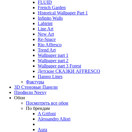
FLUID
French Garden
Historical Wallpaper Part 1
Infinito Walls
Labirint
Line Art
New Art
Re-Space
Rio Affresco
Trend Art
Wallpaper part 1
Wallpaper part 2
Wallpaper part 3 Forest
Детские СКАЗКИ AFFRESCO
Панно Lines
Фактуры
3D Стеновые Панели
Профили Neexy
Обои
Посмотреть все обои
По брендам
A Grifoni
Alessandro Allori
Aura