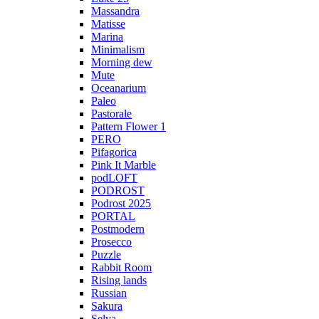
Massandra
Matisse
Marina
Minimalism
Morning dew
Mute
Oceanarium
Paleo
Pastorale
Pattern Flower 1
PERO
Pifagorica
Pink It Marble
podLOFT
PODROST
Podrost 2025
PORTAL
Postmodern
Prosecco
Puzzle
Rabbit Room
Rising lands
Russian
Sakura
Selva