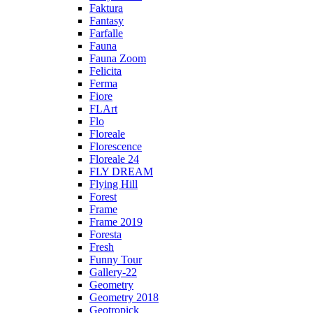
Faktura
Fantasy
Farfalle
Fauna
Fauna Zoom
Felicita
Ferma
Fiore
FLArt
Flo
Floreale
Florescence
Floreale 24
FLY DREAM
Flying Hill
Forest
Frame
Frame 2019
Foresta
Fresh
Funny Tour
Gallery-22
Geometry
Geometry 2018
Geotropick