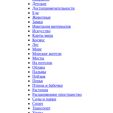
Детские
Достопримечательности
Еда
Животные
Замки
Имитация материалов
Искусство
Карты мира
Космос
Лес
Море
Морские жители
Мосты
На потолок
Облака
Пальмы
Пейзаж
Перья
Птицы и бабочки
Растения
Расширяющие пространство
Сады и парки
Спорт
Транспорт
Узоры