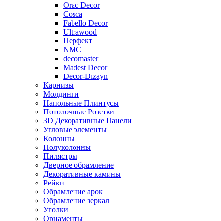
Orac Decor
Cosca
Fabello Decor
Ultrawood
Перфект
NMC
decomaster
Madest Decor
Decor-Dizayn
Карнизы
Молдинги
Напольные Плинтусы
Потолочные Розетки
3D Декоративные Панели
Угловые элементы
Колонны
Полуколонны
Пилястры
Дверное обрамление
Декоративные камины
Рейки
Обрамление арок
Обрамление зеркал
Уголки
Орнаменты