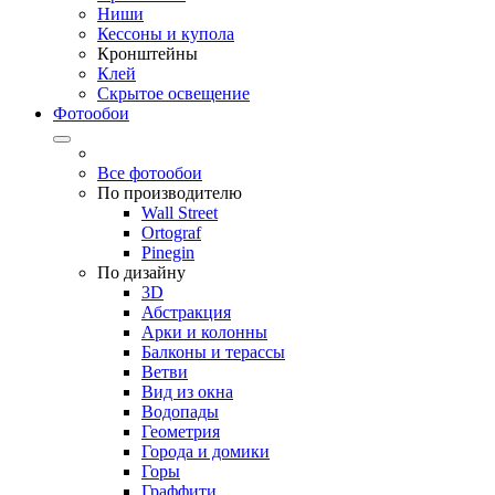
Ниши
Кессоны и купола
Кронштейны
Клей
Скрытое освещение
Фотообои
Все фотообои
По производителю
Wall Street
Ortograf
Pinegin
По дизайну
3D
Абстракция
Арки и колонны
Балконы и терассы
Ветви
Вид из окна
Водопады
Геометрия
Города и домики
Горы
Граффити