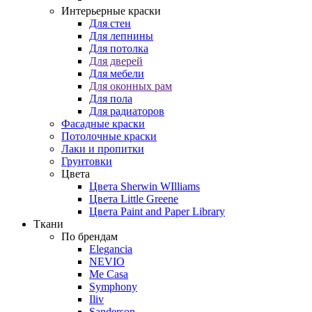
Интерьерные краски
Для стен
Для лепнины
Для потолка
Для дверей
Для мебели
Для оконных рам
Для пола
Для радиаторов
Фасадные краски
Потолочные краски
Лаки и пропитки
Грунтовки
Цвета
Цвета Sherwin WIlliams
Цвета Little Greene
Цвета Paint and Paper Library
Ткани
По брендам
Elegancia
NEVIO
Me Casa
Symphony
Iliv
Sanderson