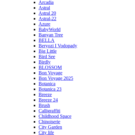
Arcadia
Astral
Astral 20
Astral-22
Azure
BabyWorld
Banyan Tree
BELLA
Beryozi I Vodopady
Big Little
Bird See
Birdly
BLOSSOM
Bon Voyage
Bon Voyage 2025
Botanica
Botanica 23
Breeze
Breeze 24
Brush
Calligraffiti
Childhood Space
Chinoiserie
City Garden
City life