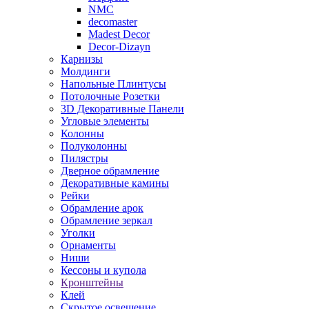
NMC
decomaster
Madest Decor
Decor-Dizayn
Карнизы
Молдинги
Напольные Плинтусы
Потолочные Розетки
3D Декоративные Панели
Угловые элементы
Колонны
Полуколонны
Пилястры
Дверное обрамление
Декоративные камины
Рейки
Обрамление арок
Обрамление зеркал
Уголки
Орнаменты
Ниши
Кессоны и купола
Кронштейны
Клей
Скрытое освещение