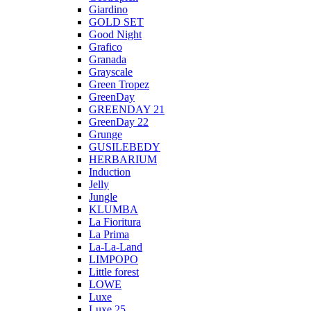
Giardino
GOLD SET
Good Night
Grafico
Granada
Grayscale
Green Tropez
GreenDay
GREENDAY 21
GreenDay 22
Grunge
GUSILEBEDY
HERBARIUM
Induction
Jelly
Jungle
KLUMBA
La Fioritura
La Prima
La-La-Land
LIMPOPO
Little forest
LOWE
Luxe
Luxe 25