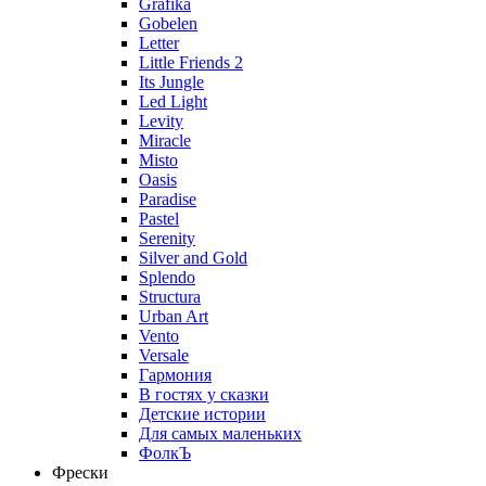
Grafika
Gobelen
Letter
Little Friends 2
Its Jungle
Led Light
Levity
Miracle
Misto
Oasis
Paradise
Pastel
Serenity
Silver and Gold
Splendo
Structura
Urban Art
Vento
Versale
Гармония
В гостях у сказки
Детские истории
Для самых маленьких
ФолкЪ
Фрески