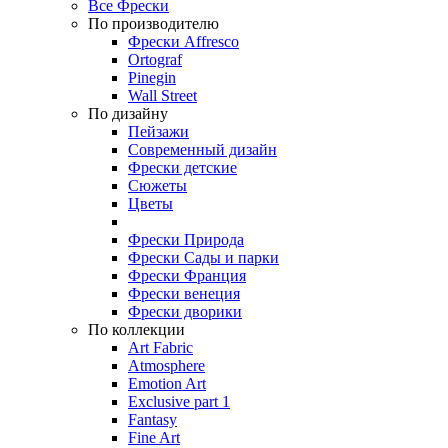
Все Фрески
По производителю
Фрески Affresco
Ortograf
Pinegin
Wall Street
По дизайну
Пейзажи
Современный дизайн
Фрески детские
Сюжеты
Цветы
Фрески Природа
Фрески Сады и парки
Фрески Франция
Фрески венеция
Фрески дворики
По коллекции
Art Fabric
Atmosphere
Emotion Art
Exclusive part 1
Fantasy
Fine Art