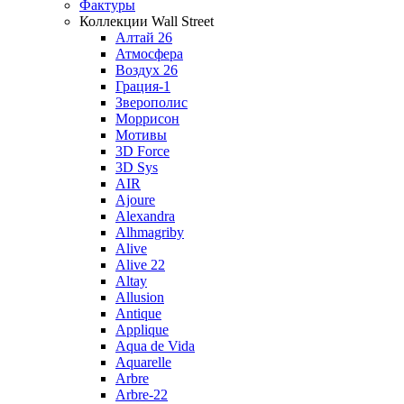
Фактуры
Коллекции Wall Street
Алтай 26
Атмосфера
Воздух 26
Грация-1
Зверополис
Моррисон
Мотивы
3D Force
3D Sys
AIR
Ajoure
Alexandra
Alhmagriby
Alive
Alive 22
Altay
Allusion
Antique
Applique
Aqua de Vida
Aquarelle
Arbre
Arbre-22