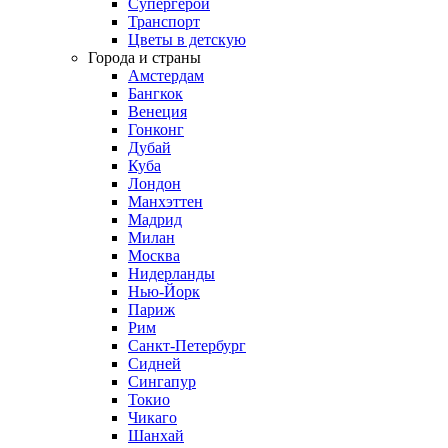
Супергерои
Транспорт
Цветы в детскую
Города и страны
Амстердам
Бангкок
Венеция
Гонконг
Дубай
Куба
Лондон
Манхэттен
Мадрид
Милан
Москва
Нидерланды
Нью-Йорк
Париж
Рим
Санкт-Петербург
Сидней
Сингапур
Токио
Чикаго
Шанхай