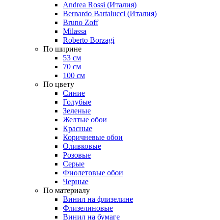
Andrea Rossi (Италия)
Bernardo Bartalucci (Италия)
Bruno Zoff
Milassa
Roberto Borzagi
По ширине
53 см
70 см
100 см
По цвету
Синие
Голубые
Зеленые
Желтые обои
Красные
Коричневые обои
Оливковые
Розовые
Серые
Фиолетовые обои
Черные
По материалу
Винил на флизелине
Флизелиновые
Винил на бумаге