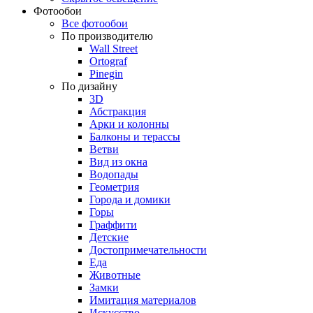
Фотообои
Все фотообои
По производителю
Wall Street
Ortograf
Pinegin
По дизайну
3D
Абстракция
Арки и колонны
Балконы и терассы
Ветви
Вид из окна
Водопады
Геометрия
Города и домики
Горы
Граффити
Детские
Достопримечательности
Еда
Животные
Замки
Имитация материалов
Искусство