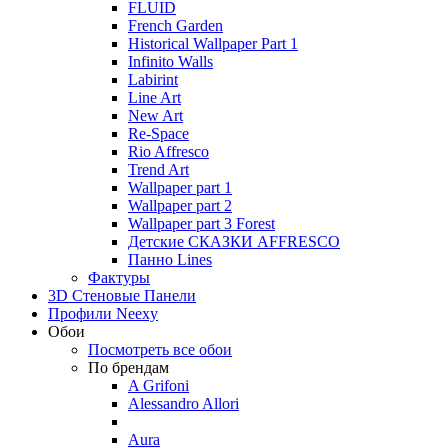
FLUID
French Garden
Historical Wallpaper Part 1
Infinito Walls
Labirint
Line Art
New Art
Re-Space
Rio Affresco
Trend Art
Wallpaper part 1
Wallpaper part 2
Wallpaper part 3 Forest
Детские СКАЗКИ AFFRESCO
Панно Lines
Фактуры
3D Стеновые Панели
Профили Neexy
Обои
Посмотреть все обои
По брендам
A Grifoni
Alessandro Allori
Aura