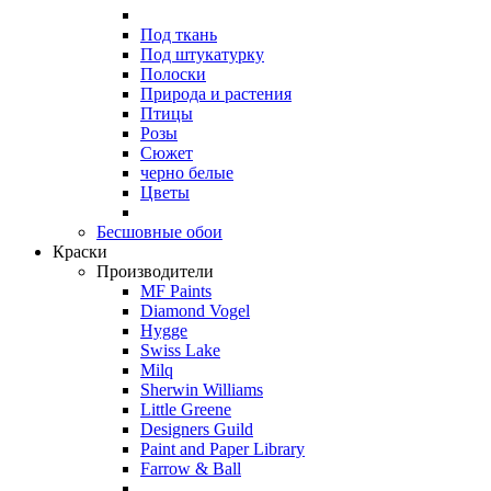
Под ткань
Под штукатурку
Полоски
Природа и растения
Птицы
Розы
Сюжет
черно белые
Цветы
Бесшовные обои
Краски
Производители
MF Paints
Diamond Vogel
Hygge
Swiss Lake
Milq
Sherwin Williams
Little Greene
Designers Guild
Paint and Paper Library
Farrow & Ball