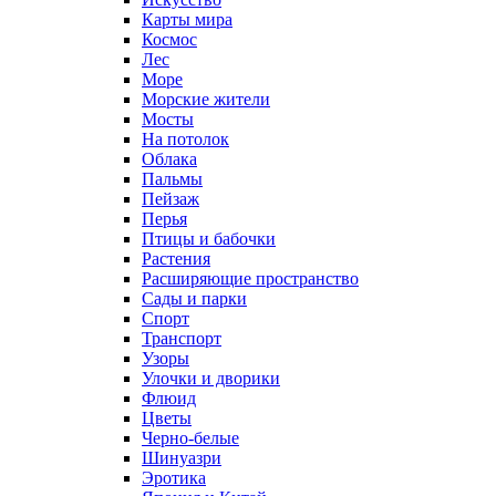
Карты мира
Космос
Лес
Море
Морские жители
Мосты
На потолок
Облака
Пальмы
Пейзаж
Перья
Птицы и бабочки
Растения
Расширяющие пространство
Сады и парки
Спорт
Транспорт
Узоры
Улочки и дворики
Флюид
Цветы
Черно-белые
Шинуазри
Эротика