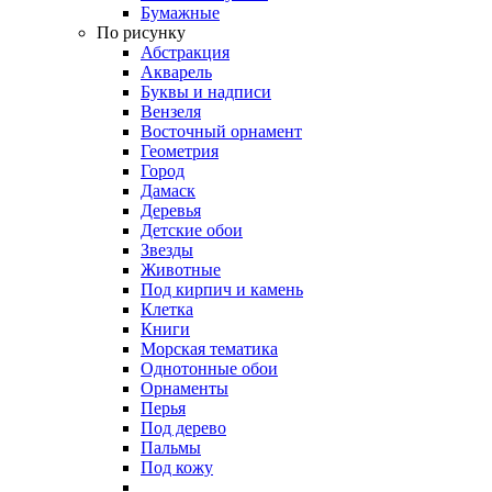
Бумажные
По рисунку
Абстракция
Акварель
Буквы и надписи
Вензеля
Восточный орнамент
Геометрия
Город
Дамаск
Деревья
Детские обои
Звезды
Животные
Под кирпич и камень
Клетка
Книги
Морская тематика
Однотонные обои
Орнаменты
Перья
Под дерево
Пальмы
Под кожу