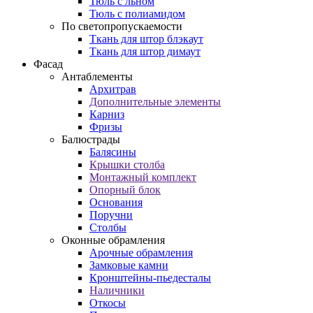
Тюль с льном
Тюль с полиамидом
По светопропускаемости
Ткань для штор блэкаут
Ткань для штор димаут
Фасад
Антаблементы
Архитрав
Дополнительные элементы
Карниз
Фризы
Балюстрады
Балясины
Крышки столба
Монтажный комплект
Опорный блок
Основания
Поручни
Столбы
Оконные обрамления
Арочные обрамления
Замковые камни
Кронштейны-пьедесталы
Наличники
Откосы