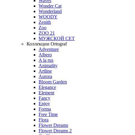
Waves
Wonder Cat
Wonderland
WOODY
Zenith
Zoo
ZOO 21
МУЖСКОЙ СЕТ
Коллекции Ortograf
Adventure
Albero
A la rus
Animality
Artline
Aurora
Bloom Garden
Elegance
Element
Fancy
Enjoy
Forma
Free Time
Flora
Flower Dreams
Flower Dreams 2