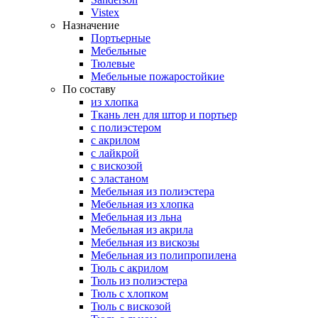
Vistex
Назначение
Портьерные
Мебельные
Тюлевые
Мебельные пожаростойкие
По составу
из хлопка
Ткань лен для штор и портьер
с полиэстером
с акрилом
с лайкрой
с вискозой
с эластаном
Мебельная из полиэстера
Мебельная из хлопка
Мебельная из льна
Мебельная из акрила
Мебельная из вискозы
Мебельная из полипропилена
Тюль с акрилом
Тюль из полиэстера
Тюль с хлопком
Тюль с вискозой