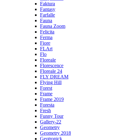
Faktura
Fantasy
Farfalle
Fauna
Fauna Zoom
Felicita
Ferma
Fiore
FLArt
Flo
Floreale
Florescence
Floreale 24
FLY DREAM
Flying Hill
Forest
Frame
Frame 2019
Foresta
Fresh
Funny Tour
Gallery-22
Geometry
Geometry 2018
Geotropick