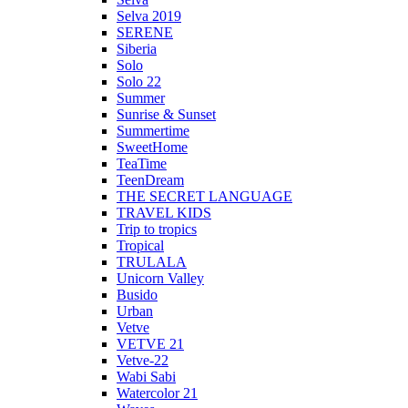
Selva 2019
SERENE
Siberia
Solo
Solo 22
Summer
Sunrise & Sunset
Summertime
SweetHome
TeaTime
TeenDream
THE SECRET LANGUAGE
TRAVEL KIDS
Trip to tropics
Tropical
TRULALA
Unicorn Valley
Busido
Urban
Vetve
VETVE 21
Vetve-22
Wabi Sabi
Watercolor 21