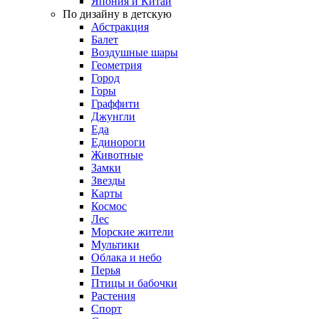
Япония и Китай
По дизайну в детскую
Абстракция
Балет
Воздушные шары
Геометрия
Город
Горы
Граффити
Джунгли
Еда
Единороги
Животные
Замки
Звезды
Карты
Космос
Лес
Морские жители
Мультики
Облака и небо
Перья
Птицы и бабочки
Растения
Спорт