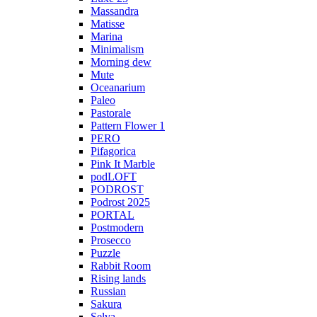
Massandra
Matisse
Marina
Minimalism
Morning dew
Mute
Oceanarium
Paleo
Pastorale
Pattern Flower 1
PERO
Pifagorica
Pink It Marble
podLOFT
PODROST
Podrost 2025
PORTAL
Postmodern
Prosecco
Puzzle
Rabbit Room
Rising lands
Russian
Sakura
Selva