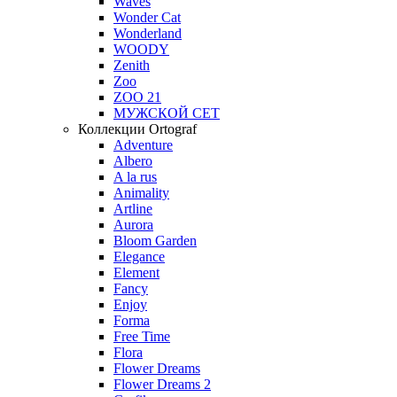
Waves
Wonder Cat
Wonderland
WOODY
Zenith
Zoo
ZOO 21
МУЖСКОЙ СЕТ
Коллекции Ortograf
Adventure
Albero
A la rus
Animality
Artline
Aurora
Bloom Garden
Elegance
Element
Fancy
Enjoy
Forma
Free Time
Flora
Flower Dreams
Flower Dreams 2