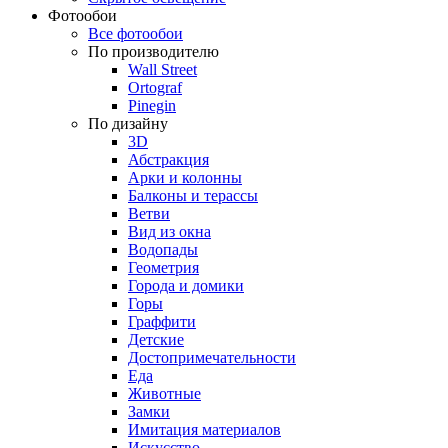
Фотообои
Все фотообои
По производителю
Wall Street
Ortograf
Pinegin
По дизайну
3D
Абстракция
Арки и колонны
Балконы и терассы
Ветви
Вид из окна
Водопады
Геометрия
Города и домики
Горы
Граффити
Детские
Достопримечательности
Еда
Животные
Замки
Имитация материалов
Искусство