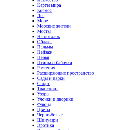
Карты мира
Космос
Лес
Море
Морские жители
Мосты
На потолок
Облака
Пальмы
Пейзаж
Перья
Птицы и бабочки
Растения
Расширяющие пространство
Сады и парки
Спорт
Транспорт
Узоры
Улочки и дворики
Флюид
Цветы
Черно-белые
Шинуазри
Эротика