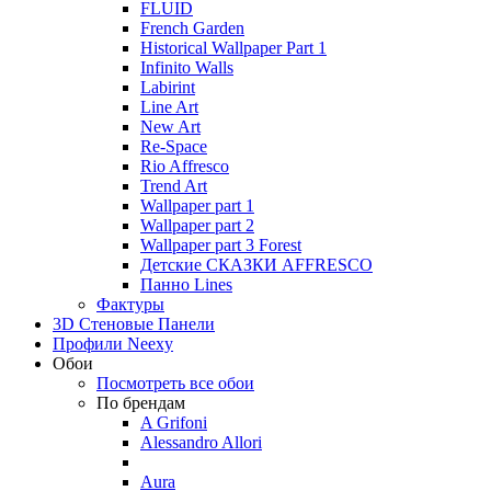
FLUID
French Garden
Historical Wallpaper Part 1
Infinito Walls
Labirint
Line Art
New Art
Re-Space
Rio Affresco
Trend Art
Wallpaper part 1
Wallpaper part 2
Wallpaper part 3 Forest
Детские СКАЗКИ AFFRESCO
Панно Lines
Фактуры
3D Стеновые Панели
Профили Neexy
Обои
Посмотреть все обои
По брендам
A Grifoni
Alessandro Allori
Aura