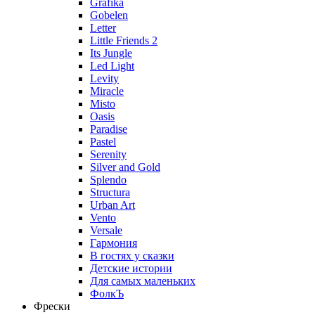
Grafika
Gobelen
Letter
Little Friends 2
Its Jungle
Led Light
Levity
Miracle
Misto
Oasis
Paradise
Pastel
Serenity
Silver and Gold
Splendo
Structura
Urban Art
Vento
Versale
Гармония
В гостях у сказки
Детские истории
Для самых маленьких
ФолкЪ
Фрески