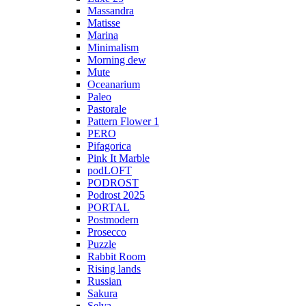
Massandra
Matisse
Marina
Minimalism
Morning dew
Mute
Oceanarium
Paleo
Pastorale
Pattern Flower 1
PERO
Pifagorica
Pink It Marble
podLOFT
PODROST
Podrost 2025
PORTAL
Postmodern
Prosecco
Puzzle
Rabbit Room
Rising lands
Russian
Sakura
Selva