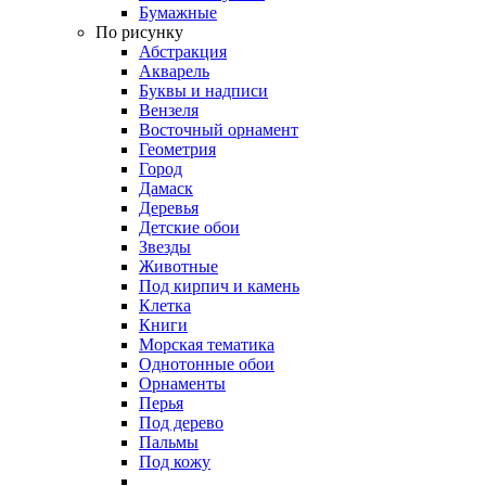
Бумажные
По рисунку
Абстракция
Акварель
Буквы и надписи
Вензеля
Восточный орнамент
Геометрия
Город
Дамаск
Деревья
Детские обои
Звезды
Животные
Под кирпич и камень
Клетка
Книги
Морская тематика
Однотонные обои
Орнаменты
Перья
Под дерево
Пальмы
Под кожу