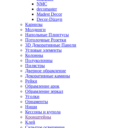
NMC
decomaster
Madest Decor
Decor-Dizayn
Карнизы
Молдинги
Напольные Плинтусы
Потолочные Розетки
3D Декоративные Панели
Угловые элементы
Колонны
Полуколонны
Пилястры
Дверное обрамление
Декоративные камины
Рейки
Обрамление арок
Обрамление зеркал
Уголки
Орнаменты
Ниши
Кессоны и купола
Кронштейны
Клей
Скрытое освещение