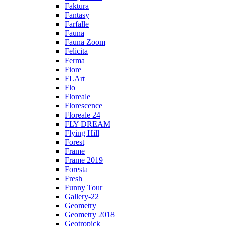
Faktura
Fantasy
Farfalle
Fauna
Fauna Zoom
Felicita
Ferma
Fiore
FLArt
Flo
Floreale
Florescence
Floreale 24
FLY DREAM
Flying Hill
Forest
Frame
Frame 2019
Foresta
Fresh
Funny Tour
Gallery-22
Geometry
Geometry 2018
Geotropick