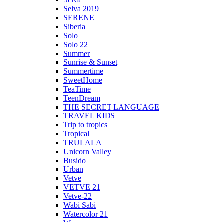
Selva 2019
SERENE
Siberia
Solo
Solo 22
Summer
Sunrise & Sunset
Summertime
SweetHome
TeaTime
TeenDream
THE SECRET LANGUAGE
TRAVEL KIDS
Trip to tropics
Tropical
TRULALA
Unicorn Valley
Busido
Urban
Vetve
VETVE 21
Vetve-22
Wabi Sabi
Watercolor 21