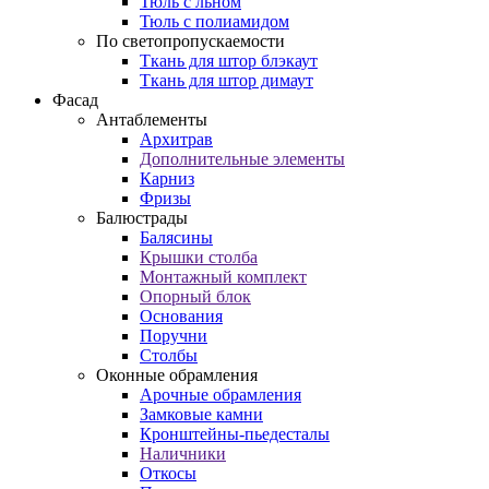
Тюль с льном
Тюль с полиамидом
По светопропускаемости
Ткань для штор блэкаут
Ткань для штор димаут
Фасад
Антаблементы
Архитрав
Дополнительные элементы
Карниз
Фризы
Балюстрады
Балясины
Крышки столба
Монтажный комплект
Опорный блок
Основания
Поручни
Столбы
Оконные обрамления
Арочные обрамления
Замковые камни
Кронштейны-пьедесталы
Наличники
Откосы