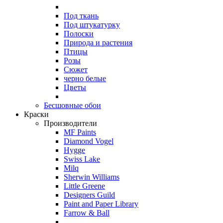
Под ткань
Под штукатурку
Полоски
Природа и растения
Птицы
Розы
Сюжет
черно белые
Цветы
Бесшовные обои
Краски
Производители
MF Paints
Diamond Vogel
Hygge
Swiss Lake
Milq
Sherwin Williams
Little Greene
Designers Guild
Paint and Paper Library
Farrow & Ball