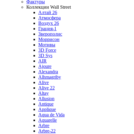
Фактуры
Коллекции Wall Street
Алтай 26
Атмосфера
Воздух 26
Грация-1
Зверополис
Моррисон
Мотивы
3D Force
3D Sys
AIR
Ajoure
Alexandra
Alhmagriby
Alive
Alive 22
Altay
Allusion
Antique
Applique
Aqua de Vida
Aquarelle
Arbre
Arbre-22