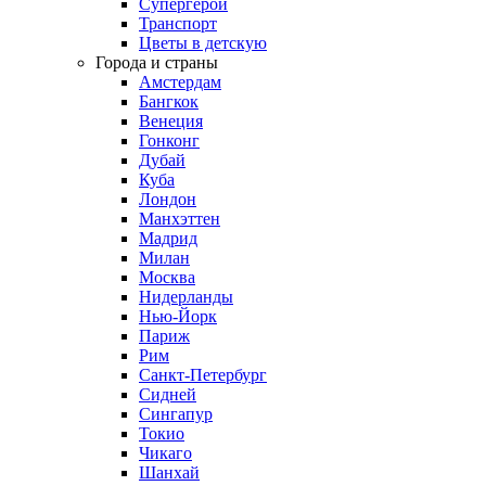
Супергерои
Транспорт
Цветы в детскую
Города и страны
Амстердам
Бангкок
Венеция
Гонконг
Дубай
Куба
Лондон
Манхэттен
Мадрид
Милан
Москва
Нидерланды
Нью-Йорк
Париж
Рим
Санкт-Петербург
Сидней
Сингапур
Токио
Чикаго
Шанхай