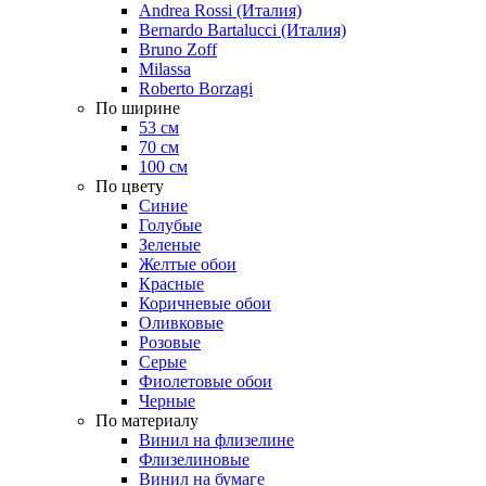
Andrea Rossi (Италия)
Bernardo Bartalucci (Италия)
Bruno Zoff
Milassa
Roberto Borzagi
По ширине
53 см
70 см
100 см
По цвету
Синие
Голубые
Зеленые
Желтые обои
Красные
Коричневые обои
Оливковые
Розовые
Серые
Фиолетовые обои
Черные
По материалу
Винил на флизелине
Флизелиновые
Винил на бумаге