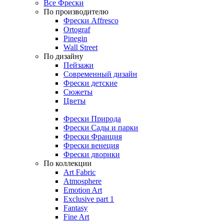
Все Фрески
По производителю
Фрески Affresco
Ortograf
Pinegin
Wall Street
По дизайну
Пейзажи
Современный дизайн
Фрески детские
Сюжеты
Цветы
Фрески Природа
Фрески Сады и парки
Фрески Франция
Фрески венеция
Фрески дворики
По коллекции
Art Fabric
Atmosphere
Emotion Art
Exclusive part 1
Fantasy
Fine Art