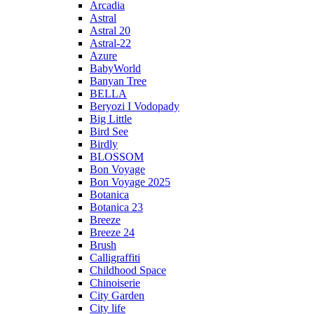
Arcadia
Astral
Astral 20
Astral-22
Azure
BabyWorld
Banyan Tree
BELLA
Beryozi I Vodopady
Big Little
Bird See
Birdly
BLOSSOM
Bon Voyage
Bon Voyage 2025
Botanica
Botanica 23
Breeze
Breeze 24
Brush
Calligraffiti
Childhood Space
Chinoiserie
City Garden
City life