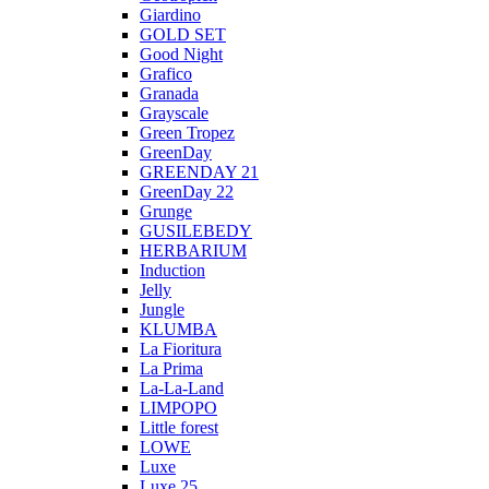
Giardino
GOLD SET
Good Night
Grafico
Granada
Grayscale
Green Tropez
GreenDay
GREENDAY 21
GreenDay 22
Grunge
GUSILEBEDY
HERBARIUM
Induction
Jelly
Jungle
KLUMBA
La Fioritura
La Prima
La-La-Land
LIMPOPO
Little forest
LOWE
Luxe
Luxe 25