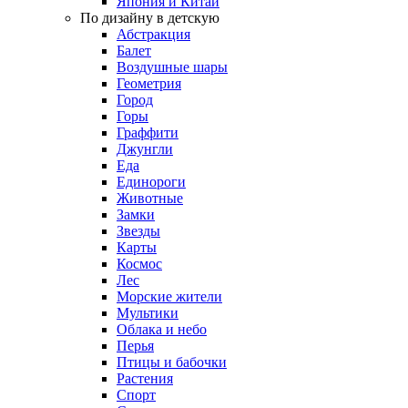
Япония и Китай
По дизайну в детскую
Абстракция
Балет
Воздушные шары
Геометрия
Город
Горы
Граффити
Джунгли
Еда
Единороги
Животные
Замки
Звезды
Карты
Космос
Лес
Морские жители
Мультики
Облака и небо
Перья
Птицы и бабочки
Растения
Спорт