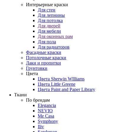
Интерьерные краски
Для стен
Для лепнины
Для потолка
Для дверей
Для мебели
Для оконных рам
Для пола
Для радиаторов
Фасадные краски
Потолочные краски
Лаки и пропитки
Грунтовки
Цвета
Цвета Sherwin WIlliams
Цвета Little Greene
Цвета Paint and Paper Library
Ткани
По брендам
Elegancia
NEVIO
Me Casa
Symphony
Iliv
Sanderson