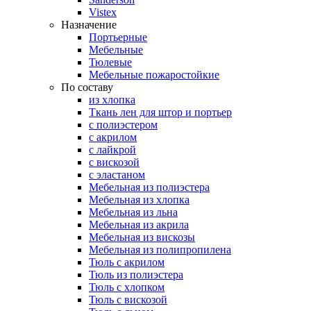
Vistex
Назначение
Портьерные
Мебельные
Тюлевые
Мебельные пожаростойкие
По составу
из хлопка
Ткань лен для штор и портьер
с полиэстером
с акрилом
с лайкрой
с вискозой
с эластаном
Мебельная из полиэстера
Мебельная из хлопка
Мебельная из льна
Мебельная из акрила
Мебельная из вискозы
Мебельная из полипропилена
Тюль с акрилом
Тюль из полиэстера
Тюль с хлопком
Тюль с вискозой