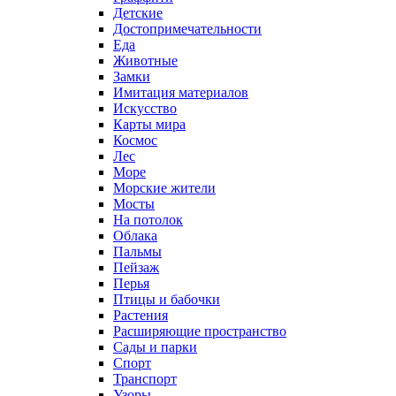
Детские
Достопримечательности
Еда
Животные
Замки
Имитация материалов
Искусство
Карты мира
Космос
Лес
Море
Морские жители
Мосты
На потолок
Облака
Пальмы
Пейзаж
Перья
Птицы и бабочки
Растения
Расширяющие пространство
Сады и парки
Спорт
Транспорт
Узоры