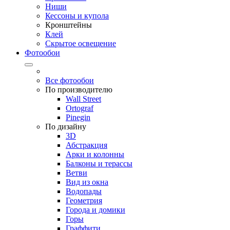
Ниши
Кессоны и купола
Кронштейны
Клей
Скрытое освещение
Фотообои
Все фотообои
По производителю
Wall Street
Ortograf
Pinegin
По дизайну
3D
Абстракция
Арки и колонны
Балконы и терассы
Ветви
Вид из окна
Водопады
Геометрия
Города и домики
Горы
Граффити