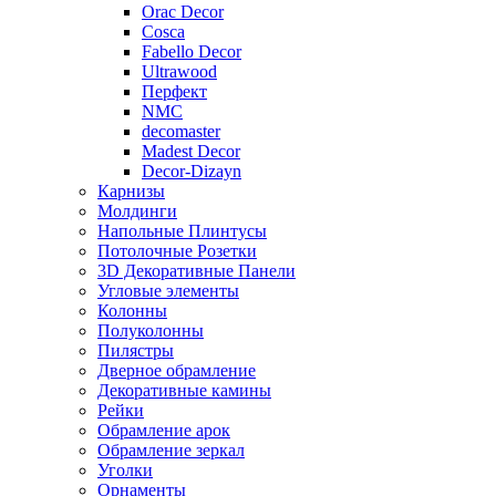
Orac Decor
Cosca
Fabello Decor
Ultrawood
Перфект
NMC
decomaster
Madest Decor
Decor-Dizayn
Карнизы
Молдинги
Напольные Плинтусы
Потолочные Розетки
3D Декоративные Панели
Угловые элементы
Колонны
Полуколонны
Пилястры
Дверное обрамление
Декоративные камины
Рейки
Обрамление арок
Обрамление зеркал
Уголки
Орнаменты