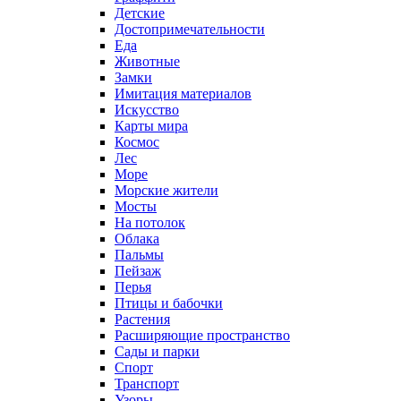
Детские
Достопримечательности
Еда
Животные
Замки
Имитация материалов
Искусство
Карты мира
Космос
Лес
Море
Морские жители
Мосты
На потолок
Облака
Пальмы
Пейзаж
Перья
Птицы и бабочки
Растения
Расширяющие пространство
Сады и парки
Спорт
Транспорт
Узоры