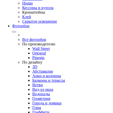
Ниши
Кессоны и купола
Кронштейны
Клей
Скрытое освещение
Фотообои
Все фотообои
По производителю
Wall Street
Ortograf
Pinegin
По дизайну
3D
Абстракция
Арки и колонны
Балконы и терассы
Ветви
Вид из окна
Водопады
Геометрия
Города и домики
Горы
Граффити