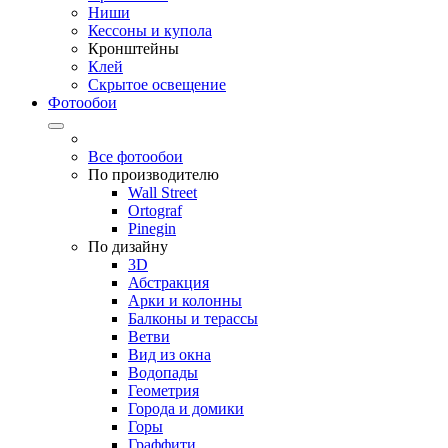
Ниши
Кессоны и купола
Кронштейны
Клей
Скрытое освещение
Фотообои
Все фотообои
По производителю
Wall Street
Ortograf
Pinegin
По дизайну
3D
Абстракция
Арки и колонны
Балконы и терассы
Ветви
Вид из окна
Водопады
Геометрия
Города и домики
Горы
Граффити