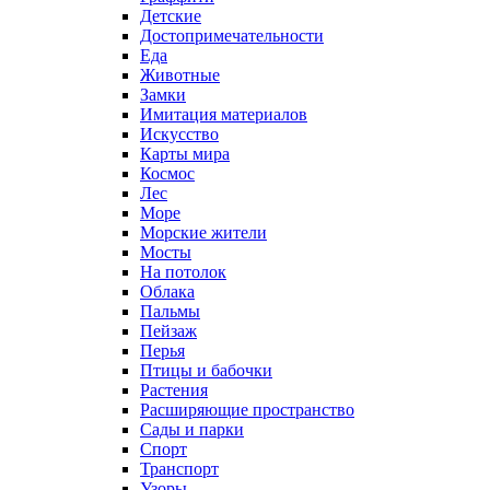
Детские
Достопримечательности
Еда
Животные
Замки
Имитация материалов
Искусство
Карты мира
Космос
Лес
Море
Морские жители
Мосты
На потолок
Облака
Пальмы
Пейзаж
Перья
Птицы и бабочки
Растения
Расширяющие пространство
Сады и парки
Спорт
Транспорт
Узоры