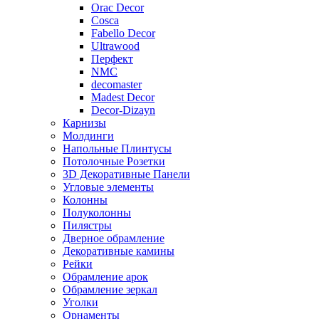
Orac Decor
Cosca
Fabello Decor
Ultrawood
Перфект
NMC
decomaster
Madest Decor
Decor-Dizayn
Карнизы
Молдинги
Напольные Плинтусы
Потолочные Розетки
3D Декоративные Панели
Угловые элементы
Колонны
Полуколонны
Пилястры
Дверное обрамление
Декоративные камины
Рейки
Обрамление арок
Обрамление зеркал
Уголки
Орнаменты