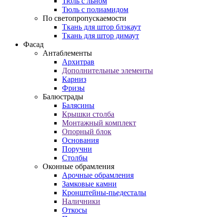
Тюль с льном
Тюль с полиамидом
По светопропускаемости
Ткань для штор блэкаут
Ткань для штор димаут
Фасад
Антаблементы
Архитрав
Дополнительные элементы
Карниз
Фризы
Балюстрады
Балясины
Крышки столба
Монтажный комплект
Опорный блок
Основания
Поручни
Столбы
Оконные обрамления
Арочные обрамления
Замковые камни
Кронштейны-пьедесталы
Наличники
Откосы