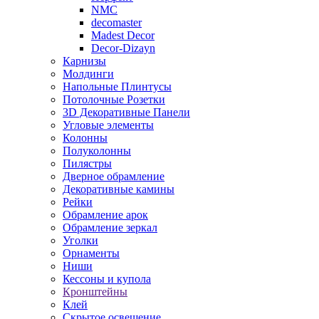
NMC
decomaster
Madest Decor
Decor-Dizayn
Карнизы
Молдинги
Напольные Плинтусы
Потолочные Розетки
3D Декоративные Панели
Угловые элементы
Колонны
Полуколонны
Пилястры
Дверное обрамление
Декоративные камины
Рейки
Обрамление арок
Обрамление зеркал
Уголки
Орнаменты
Ниши
Кессоны и купола
Кронштейны
Клей
Скрытое освещение