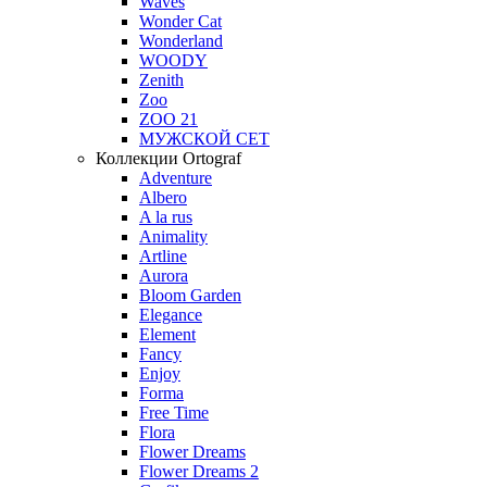
Waves
Wonder Cat
Wonderland
WOODY
Zenith
Zoo
ZOO 21
МУЖСКОЙ СЕТ
Коллекции Ortograf
Adventure
Albero
A la rus
Animality
Artline
Aurora
Bloom Garden
Elegance
Element
Fancy
Enjoy
Forma
Free Time
Flora
Flower Dreams
Flower Dreams 2