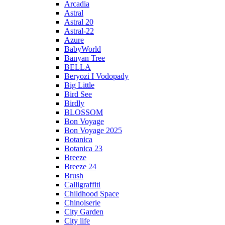
Arcadia
Astral
Astral 20
Astral-22
Azure
BabyWorld
Banyan Tree
BELLA
Beryozi I Vodopady
Big Little
Bird See
Birdly
BLOSSOM
Bon Voyage
Bon Voyage 2025
Botanica
Botanica 23
Breeze
Breeze 24
Brush
Calligraffiti
Childhood Space
Chinoiserie
City Garden
City life