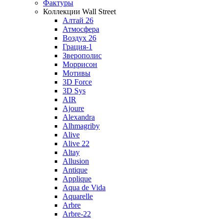
Фактуры
Коллекции Wall Street
Алтай 26
Атмосфера
Воздух 26
Грация-1
Зверополис
Моррисон
Мотивы
3D Force
3D Sys
AIR
Ajoure
Alexandra
Alhmagriby
Alive
Alive 22
Altay
Allusion
Antique
Applique
Aqua de Vida
Aquarelle
Arbre
Arbre-22