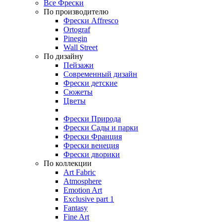
Все Фрески
По производителю
Фрески Affresco
Ortograf
Pinegin
Wall Street
По дизайну
Пейзажи
Современный дизайн
Фрески детские
Сюжеты
Цветы
Фрески Природа
Фрески Сады и парки
Фрески Франция
Фрески венеция
Фрески дворики
По коллекции
Art Fabric
Atmosphere
Emotion Art
Exclusive part 1
Fantasy
Fine Art