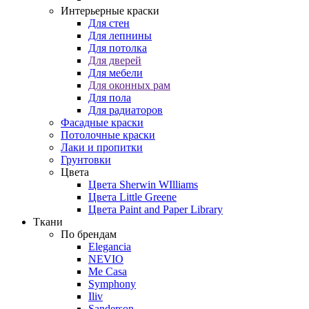
Интерьерные краски
Для стен
Для лепнины
Для потолка
Для дверей
Для мебели
Для оконных рам
Для пола
Для радиаторов
Фасадные краски
Потолочные краски
Лаки и пропитки
Грунтовки
Цвета
Цвета Sherwin WIlliams
Цвета Little Greene
Цвета Paint and Paper Library
Ткани
По брендам
Elegancia
NEVIO
Me Casa
Symphony
Iliv
Sanderson