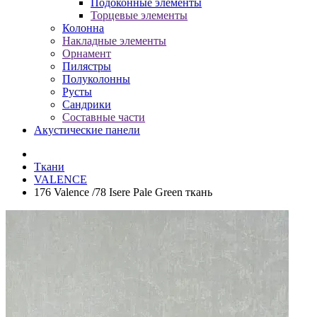
Подоконные элементы
Торцевые элементы
Колонна
Накладные элементы
Орнамент
Пилястры
Полуколонны
Русты
Сандрики
Составные части
Акустические панели
Ткани
VALENCE
176 Valence /78 Isere Pale Green ткань