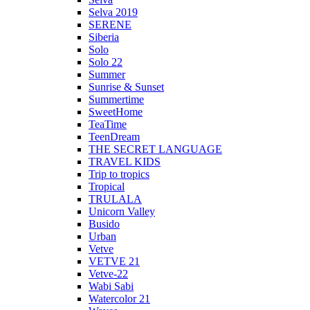
Selva 2019
SERENE
Siberia
Solo
Solo 22
Summer
Sunrise & Sunset
Summertime
SweetHome
TeaTime
TeenDream
THE SECRET LANGUAGE
TRAVEL KIDS
Trip to tropics
Tropical
TRULALA
Unicorn Valley
Busido
Urban
Vetve
VETVE 21
Vetve-22
Wabi Sabi
Watercolor 21