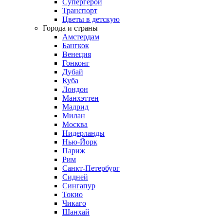
Супергерои
Транспорт
Цветы в детскую
Города и страны
Амстердам
Бангкок
Венеция
Гонконг
Дубай
Куба
Лондон
Манхэттен
Мадрид
Милан
Москва
Нидерланды
Нью-Йорк
Париж
Рим
Санкт-Петербург
Сидней
Сингапур
Токио
Чикаго
Шанхай