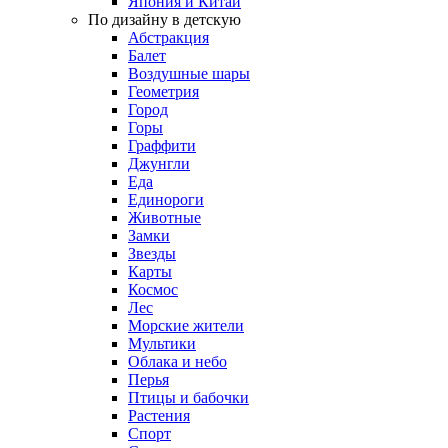
Япония и Китай
По дизайну в детскую
Абстракция
Балет
Воздушные шары
Геометрия
Город
Горы
Граффити
Джунгли
Еда
Единороги
Животные
Замки
Звезды
Карты
Космос
Лес
Морские жители
Мультики
Облака и небо
Перья
Птицы и бабочки
Растения
Спорт