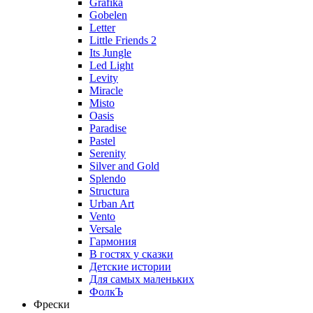
Grafika
Gobelen
Letter
Little Friends 2
Its Jungle
Led Light
Levity
Miracle
Misto
Oasis
Paradise
Pastel
Serenity
Silver and Gold
Splendo
Structura
Urban Art
Vento
Versale
Гармония
В гостях у сказки
Детские истории
Для самых маленьких
ФолкЪ
Фрески