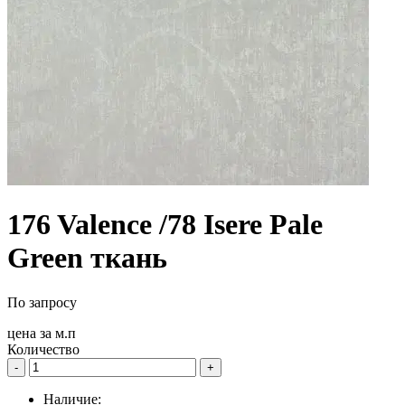
176 Valence /78 Isere Pale
Green ткань
По запросу
цена за
м.п
Количество
-
+
Наличие: