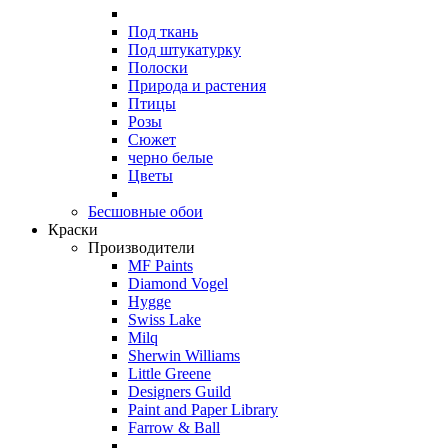
Под ткань
Под штукатурку
Полоски
Природа и растения
Птицы
Розы
Сюжет
черно белые
Цветы
Бесшовные обои
Краски
Производители
MF Paints
Diamond Vogel
Hygge
Swiss Lake
Milq
Sherwin Williams
Little Greene
Designers Guild
Paint and Paper Library
Farrow & Ball