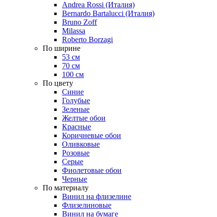
Andrea Rossi (Италия)
Bernardo Bartalucci (Италия)
Bruno Zoff
Milassa
Roberto Borzagi
По ширине
53 см
70 см
100 см
По цвету
Синие
Голубые
Зеленые
Желтые обои
Красные
Коричневые обои
Оливковые
Розовые
Серые
Фиолетовые обои
Черные
По материалу
Винил на флизелине
Флизелиновые
Винил на бумаге