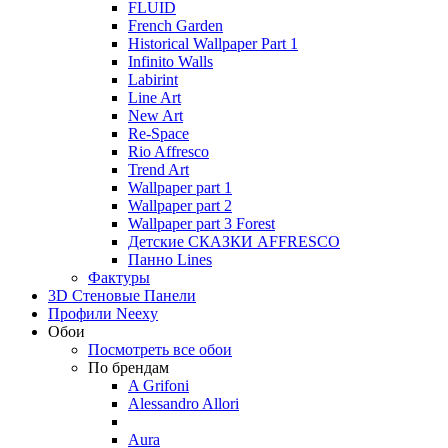
FLUID
French Garden
Historical Wallpaper Part 1
Infinito Walls
Labirint
Line Art
New Art
Re-Space
Rio Affresco
Trend Art
Wallpaper part 1
Wallpaper part 2
Wallpaper part 3 Forest
Детские СКАЗКИ AFFRESCO
Панно Lines
Фактуры
3D Стеновые Панели
Профили Neexy
Обои
Посмотреть все обои
По брендам
A Grifoni
Alessandro Allori
Aura