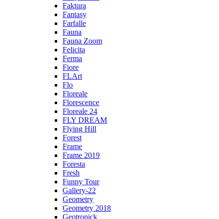
Faktura
Fantasy
Farfalle
Fauna
Fauna Zoom
Felicita
Ferma
Fiore
FLArt
Flo
Floreale
Florescence
Floreale 24
FLY DREAM
Flying Hill
Forest
Frame
Frame 2019
Foresta
Fresh
Funny Tour
Gallery-22
Geometry
Geometry 2018
Geotropick