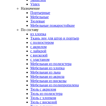
Vistex
Назначение
Портьерные
Мебельные
Тюлевые
Мебельные пожаростойкие
По составу
из хлопка
Ткань лен для штор и портьер
с полиэстером
с акрилом
с лайкрой
с вискозой
с эластаном
Мебельная из полиэстера
Мебельная из хлопка
Мебельная из льна
Мебельная из акрила
Мебельная из вискозы
Мебельная из полипропилена
Тюль с акрилом
Тюль из полиэстера
Тюль с хлопком
Тюль с вискозой