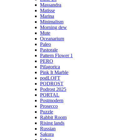
Massandra
Matisse
Marina
Minimalism
Morning dew
Mute
Oceanarium
Paleo
Pastorale
Pattern Flower 1
PERO
Pifagorica
Pink It Marble
podLOFT
PODROST
Podrost 2025
PORTAL
Postmodern
Prosecco
Puzzle
Rabbit Room
Rising lands
Russian
Sakura
Selva