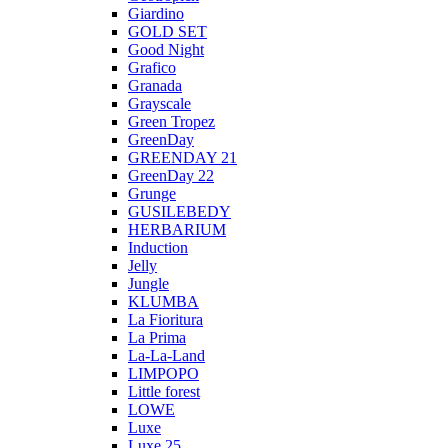
Giardino
GOLD SET
Good Night
Grafico
Granada
Grayscale
Green Tropez
GreenDay
GREENDAY 21
GreenDay 22
Grunge
GUSILEBEDY
HERBARIUM
Induction
Jelly
Jungle
KLUMBA
La Fioritura
La Prima
La-La-Land
LIMPOPO
Little forest
LOWE
Luxe
Luxe 25