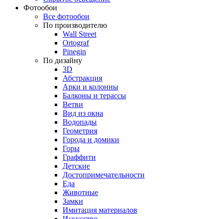
Фотообои
Все фотообои
По производителю
Wall Street
Ortograf
Pinegin
По дизайну
3D
Абстракция
Арки и колонны
Балконы и терассы
Ветви
Вид из окна
Водопады
Геометрия
Города и домики
Горы
Граффити
Детские
Достопримечательности
Еда
Животные
Замки
Имитация материалов
Искусство