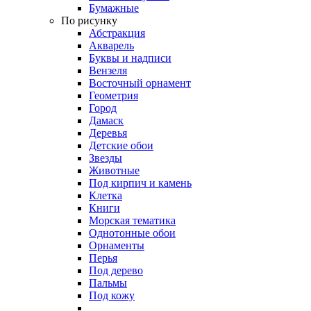
Бумажные
По рисунку
Абстракция
Акварель
Буквы и надписи
Вензеля
Восточный орнамент
Геометрия
Город
Дамаск
Деревья
Детские обои
Звезды
Животные
Под кирпич и камень
Клетка
Книги
Морская тематика
Однотонные обои
Орнаменты
Перья
Под дерево
Пальмы
Под кожу