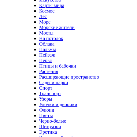
Карты мира
Космос
Лес
Море
Морские жители
Мосты
На потолок
Облака
Пальмы
Пейзаж
Перья
Птицы и бабочки
Растения
Расширяющие пространство
Сады и парки
Спорт
Транспорт
Узоры
Улочки и дворики
Флюид
Цветы
Черно-белые
Шинуазри
Эротика