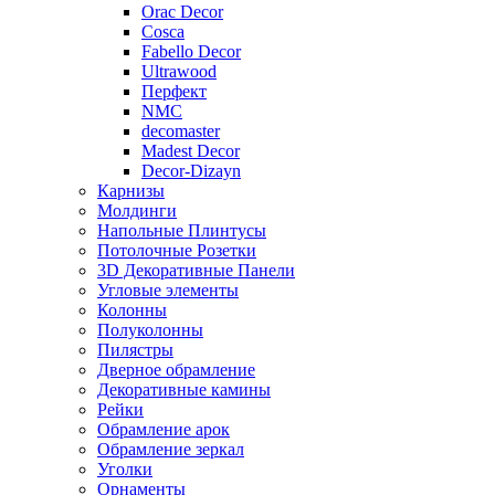
Orac Decor
Cosca
Fabello Decor
Ultrawood
Перфект
NMC
decomaster
Madest Decor
Decor-Dizayn
Карнизы
Молдинги
Напольные Плинтусы
Потолочные Розетки
3D Декоративные Панели
Угловые элементы
Колонны
Полуколонны
Пилястры
Дверное обрамление
Декоративные камины
Рейки
Обрамление арок
Обрамление зеркал
Уголки
Орнаменты