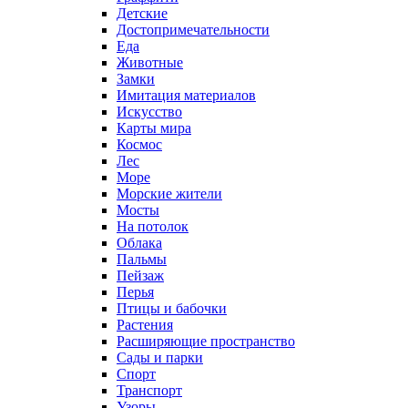
Детские
Достопримечательности
Еда
Животные
Замки
Имитация материалов
Искусство
Карты мира
Космос
Лес
Море
Морские жители
Мосты
На потолок
Облака
Пальмы
Пейзаж
Перья
Птицы и бабочки
Растения
Расширяющие пространство
Сады и парки
Спорт
Транспорт
Узоры