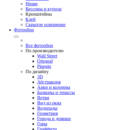
Ниши
Кессоны и купола
Кронштейны
Клей
Скрытое освещение
Фотообои
Все фотообои
По производителю
Wall Street
Ortograf
Pinegin
По дизайну
3D
Абстракция
Арки и колонны
Балконы и терассы
Ветви
Вид из окна
Водопады
Геометрия
Города и домики
Горы
Граффити