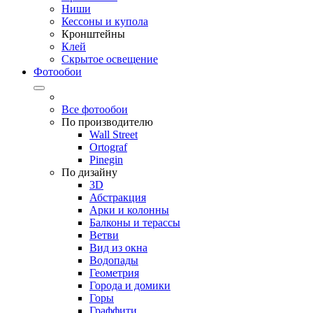
Ниши
Кессоны и купола
Кронштейны
Клей
Скрытое освещение
Фотообои
Все фотообои
По производителю
Wall Street
Ortograf
Pinegin
По дизайну
3D
Абстракция
Арки и колонны
Балконы и терассы
Ветви
Вид из окна
Водопады
Геометрия
Города и домики
Горы
Граффити