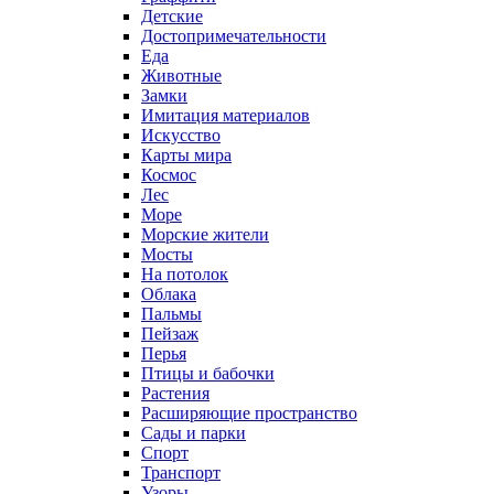
Детские
Достопримечательности
Еда
Животные
Замки
Имитация материалов
Искусство
Карты мира
Космос
Лес
Море
Морские жители
Мосты
На потолок
Облака
Пальмы
Пейзаж
Перья
Птицы и бабочки
Растения
Расширяющие пространство
Сады и парки
Спорт
Транспорт
Узоры