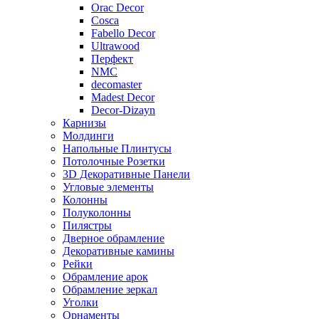
Orac Decor
Cosca
Fabello Decor
Ultrawood
Перфект
NMC
decomaster
Madest Decor
Decor-Dizayn
Карнизы
Молдинги
Напольные Плинтусы
Потолочные Розетки
3D Декоративные Панели
Угловые элементы
Колонны
Полуколонны
Пилястры
Дверное обрамление
Декоративные камины
Рейки
Обрамление арок
Обрамление зеркал
Уголки
Орнаменты