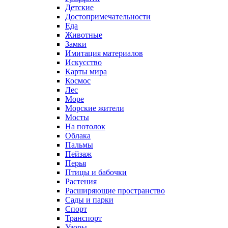
Детские
Достопримечательности
Еда
Животные
Замки
Имитация материалов
Искусство
Карты мира
Космос
Лес
Море
Морские жители
Мосты
На потолок
Облака
Пальмы
Пейзаж
Перья
Птицы и бабочки
Растения
Расширяющие пространство
Сады и парки
Спорт
Транспорт
Узоры