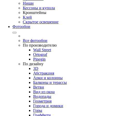
Ниши
Кессоны и купола
Кронштейны
Клей
Скрытое освещение
Фотообои
Все фотообои
По производителю
Wall Street
Ortograf
Pinegin
По дизайну
3D
Абстракция
Арки и колонны
Балконы и терассы
Ветви
Вид из окна
Водопады
Геометрия
Города и домики
Горы
Граффити