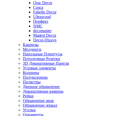
Orac Decor
Cosca
Fabello Decor
Ultrawood
Перфект
NMC
decomaster
Madest Decor
Decor-Dizayn
Карнизы
Молдинги
Напольные Плинтусы
Потолочные Розетки
3D Декоративные Панели
Угловые элементы
Колонны
Полуколонны
Пилястры
Дверное обрамление
Декоративные камины
Рейки
Обрамление арок
Обрамление зеркал
Уголки
Орнаменты