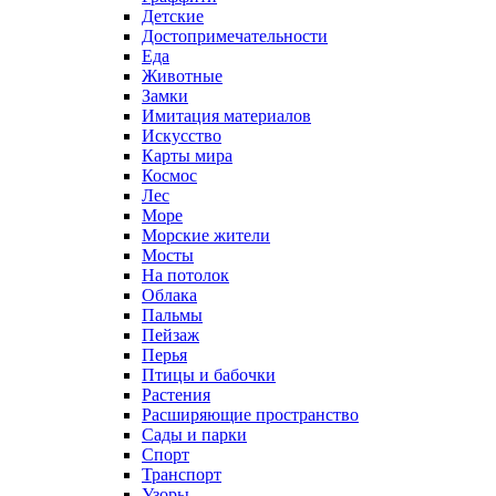
Детские
Достопримечательности
Еда
Животные
Замки
Имитация материалов
Искусство
Карты мира
Космос
Лес
Море
Морские жители
Мосты
На потолок
Облака
Пальмы
Пейзаж
Перья
Птицы и бабочки
Растения
Расширяющие пространство
Сады и парки
Спорт
Транспорт
Узоры