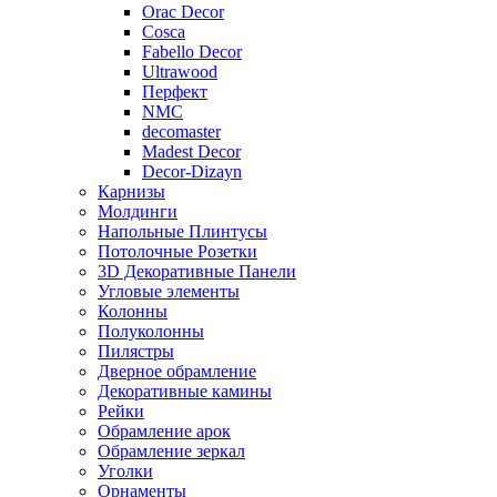
Orac Decor
Cosca
Fabello Decor
Ultrawood
Перфект
NMC
decomaster
Madest Decor
Decor-Dizayn
Карнизы
Молдинги
Напольные Плинтусы
Потолочные Розетки
3D Декоративные Панели
Угловые элементы
Колонны
Полуколонны
Пилястры
Дверное обрамление
Декоративные камины
Рейки
Обрамление арок
Обрамление зеркал
Уголки
Орнаменты