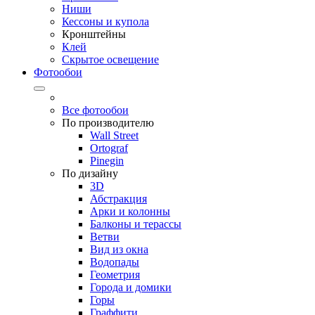
Ниши
Кессоны и купола
Кронштейны
Клей
Скрытое освещение
Фотообои
Все фотообои
По производителю
Wall Street
Ortograf
Pinegin
По дизайну
3D
Абстракция
Арки и колонны
Балконы и терассы
Ветви
Вид из окна
Водопады
Геометрия
Города и домики
Горы
Граффити