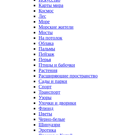
Карты мира
Космос
Лес
Море
Морские жители
Мосты
На потолок
Облака
Пальмы
Пейзаж
Перья
Птицы и бабочки
Растения
Расширяющие пространство
Сады и парки
Спорт
Транспорт
Узоры
Улочки и дворики
Флюид
Цветы
Черно-белые
Шинуазри
Эротика