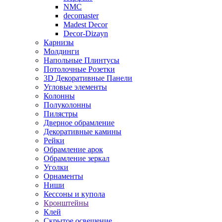
NMC
decomaster
Madest Decor
Decor-Dizayn
Карнизы
Молдинги
Напольные Плинтусы
Потолочные Розетки
3D Декоративные Панели
Угловые элементы
Колонны
Полуколонны
Пилястры
Дверное обрамление
Декоративные камины
Рейки
Обрамление арок
Обрамление зеркал
Уголки
Орнаменты
Ниши
Кессоны и купола
Кронштейны
Клей
Скрытое освещение