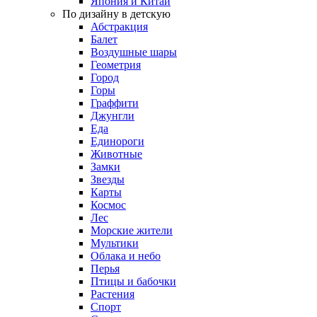
Япония и Китай
По дизайну в детскую
Абстракция
Балет
Воздушные шары
Геометрия
Город
Горы
Граффити
Джунгли
Еда
Единороги
Животные
Замки
Звезды
Карты
Космос
Лес
Морские жители
Мультики
Облака и небо
Перья
Птицы и бабочки
Растения
Спорт