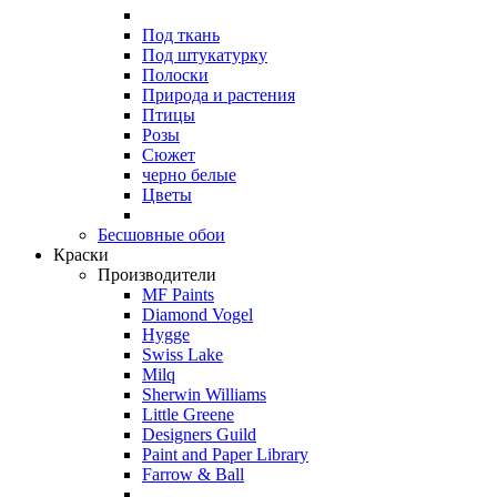
Под ткань
Под штукатурку
Полоски
Природа и растения
Птицы
Розы
Сюжет
черно белые
Цветы
Бесшовные обои
Краски
Производители
MF Paints
Diamond Vogel
Hygge
Swiss Lake
Milq
Sherwin Williams
Little Greene
Designers Guild
Paint and Paper Library
Farrow & Ball