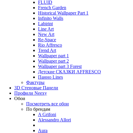
FLUID
French Garden
Historical Wallpaper Part 1
Infinito Walls
Labirint
Line Art
New Art
Re-Space
Rio Affresco
Trend Art
Wallpaper part 1
Wallpaper part 2
Wallpaper part 3 Forest
Детские СКАЗКИ AFFRESCO
Панно Lines
Фактуры
3D Стеновые Панели
Профили Neexy
Обои
Посмотреть все обои
По брендам
A Grifoni
Alessandro Allori
Aura