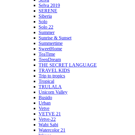
Selva 2019
SERENE
Siberia
Solo
Solo 22
Summer
Sunrise & Sunset
Summertime
SweetHome
TeaTime
TeenDream
THE SECRET LANGUAGE
TRAVEL KIDS
Trip to tropics
Tropical
TRULALA
Unicorn Valley
Busido
Urban
Vetve
VETVE 21
Vetve-22
Wabi Sabi
Watercolor 21