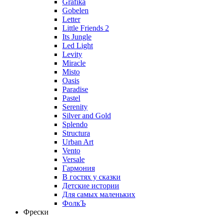
Grafika
Gobelen
Letter
Little Friends 2
Its Jungle
Led Light
Levity
Miracle
Misto
Oasis
Paradise
Pastel
Serenity
Silver and Gold
Splendo
Structura
Urban Art
Vento
Versale
Гармония
В гостях у сказки
Детские истории
Для самых маленьких
ФолкЪ
Фрески