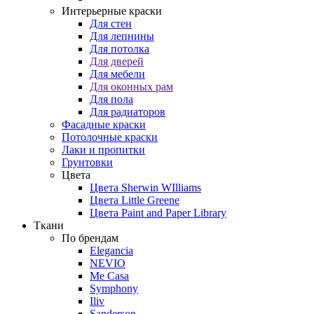
Интерьерные краски
Для стен
Для лепнины
Для потолка
Для дверей
Для мебели
Для оконных рам
Для пола
Для радиаторов
Фасадные краски
Потолочные краски
Лаки и пропитки
Грунтовки
Цвета
Цвета Sherwin WIlliams
Цвета Little Greene
Цвета Paint and Paper Library
Ткани
По брендам
Elegancia
NEVIO
Me Casa
Symphony
Iliv
Sanderson