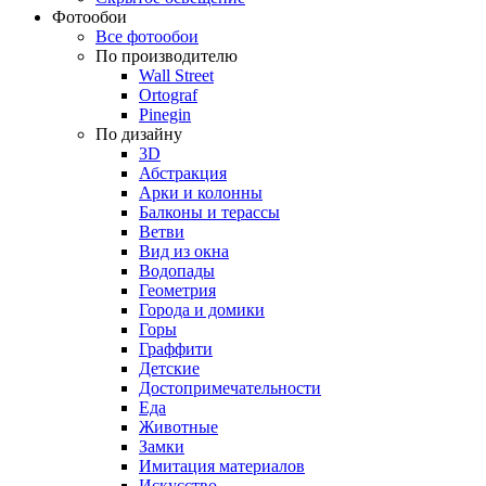
Фотообои
Все фотообои
По производителю
Wall Street
Ortograf
Pinegin
По дизайну
3D
Абстракция
Арки и колонны
Балконы и терассы
Ветви
Вид из окна
Водопады
Геометрия
Города и домики
Горы
Граффити
Детские
Достопримечательности
Еда
Животные
Замки
Имитация материалов
Искусство