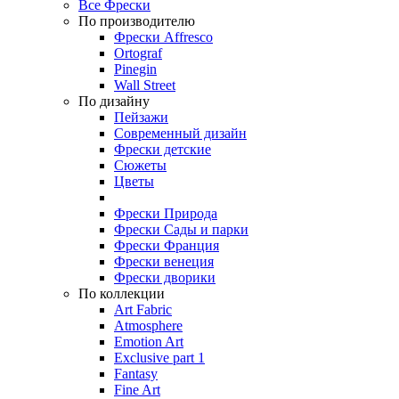
Все Фрески
По производителю
Фрески Affresco
Ortograf
Pinegin
Wall Street
По дизайну
Пейзажи
Современный дизайн
Фрески детские
Сюжеты
Цветы
Фрески Природа
Фрески Сады и парки
Фрески Франция
Фрески венеция
Фрески дворики
По коллекции
Art Fabric
Atmosphere
Emotion Art
Exclusive part 1
Fantasy
Fine Art