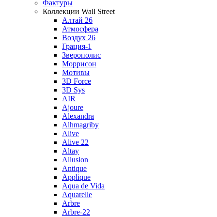
Фактуры
Коллекции Wall Street
Алтай 26
Атмосфера
Воздух 26
Грация-1
Зверополис
Моррисон
Мотивы
3D Force
3D Sys
AIR
Ajoure
Alexandra
Alhmagriby
Alive
Alive 22
Altay
Allusion
Antique
Applique
Aqua de Vida
Aquarelle
Arbre
Arbre-22