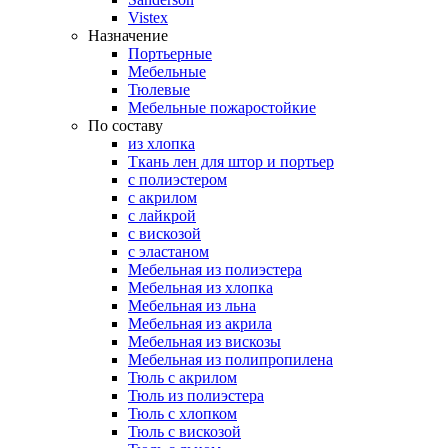
Vistex
Назначение
Портьерные
Мебельные
Тюлевые
Мебельные пожаростойкие
По составу
из хлопка
Ткань лен для штор и портьер
с полиэстером
с акрилом
с лайкрой
с вискозой
с эластаном
Мебельная из полиэстера
Мебельная из хлопка
Мебельная из льна
Мебельная из акрила
Мебельная из вискозы
Мебельная из полипропилена
Тюль с акрилом
Тюль из полиэстера
Тюль с хлопком
Тюль с вискозой