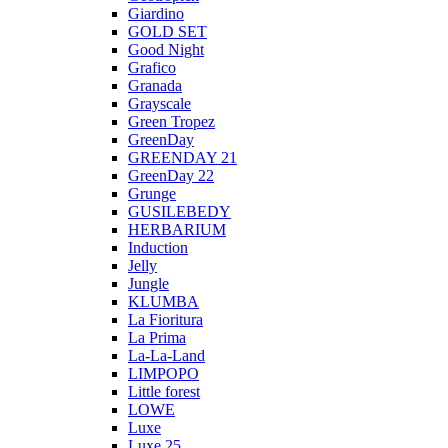
Giardino
GOLD SET
Good Night
Grafico
Granada
Grayscale
Green Tropez
GreenDay
GREENDAY 21
GreenDay 22
Grunge
GUSILEBEDY
HERBARIUM
Induction
Jelly
Jungle
KLUMBA
La Fioritura
La Prima
La-La-Land
LIMPOPO
Little forest
LOWE
Luxe
Luxe 25