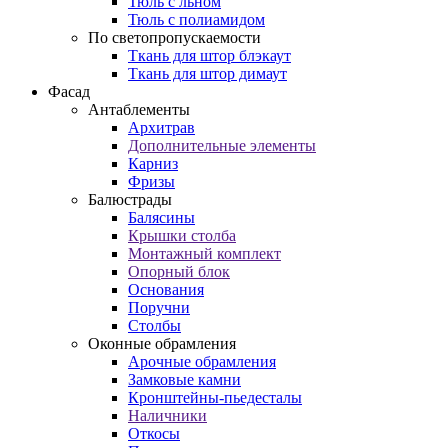
Тюль с льном
Тюль с полиамидом
По светопропускаемости
Ткань для штор блэкаут
Ткань для штор димаут
Фасад
Антаблементы
Архитрав
Дополнительные элементы
Карниз
Фризы
Балюстрады
Балясины
Крышки столба
Монтажный комплект
Опорный блок
Основания
Поручни
Столбы
Оконные обрамления
Арочные обрамления
Замковые камни
Кронштейны-пьедесталы
Наличники
Откосы