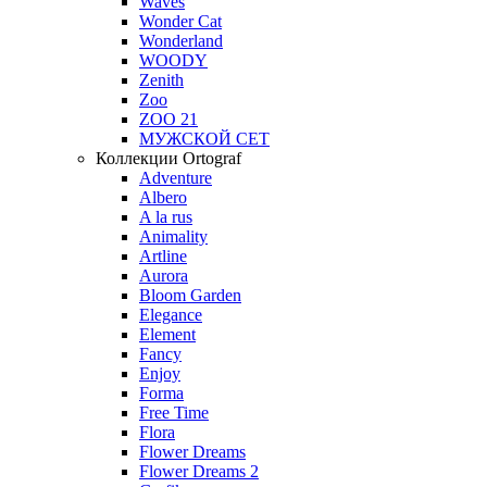
Waves
Wonder Cat
Wonderland
WOODY
Zenith
Zoo
ZOO 21
МУЖСКОЙ СЕТ
Коллекции Ortograf
Adventure
Albero
A la rus
Animality
Artline
Aurora
Bloom Garden
Elegance
Element
Fancy
Enjoy
Forma
Free Time
Flora
Flower Dreams
Flower Dreams 2