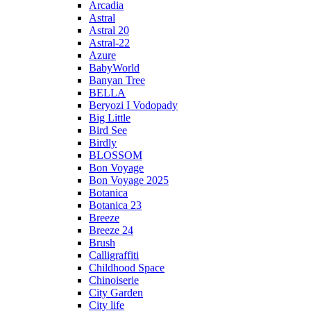
Arcadia
Astral
Astral 20
Astral-22
Azure
BabyWorld
Banyan Tree
BELLA
Beryozi I Vodopady
Big Little
Bird See
Birdly
BLOSSOM
Bon Voyage
Bon Voyage 2025
Botanica
Botanica 23
Breeze
Breeze 24
Brush
Calligraffiti
Childhood Space
Chinoiserie
City Garden
City life