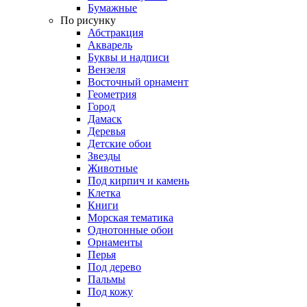
Бумажные
По рисунку
Абстракция
Акварель
Буквы и надписи
Вензеля
Восточный орнамент
Геометрия
Город
Дамаск
Деревья
Детские обои
Звезды
Животные
Под кирпич и камень
Клетка
Книги
Морская тематика
Однотонные обои
Орнаменты
Перья
Под дерево
Пальмы
Под кожу