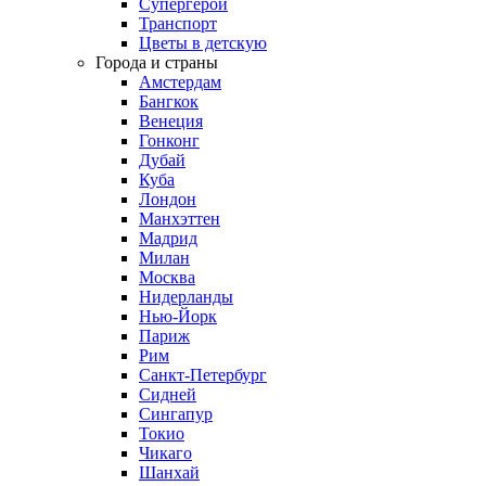
Супергерои
Транспорт
Цветы в детскую
Города и страны
Амстердам
Бангкок
Венеция
Гонконг
Дубай
Куба
Лондон
Манхэттен
Мадрид
Милан
Москва
Нидерланды
Нью-Йорк
Париж
Рим
Санкт-Петербург
Сидней
Сингапур
Токио
Чикаго
Шанхай