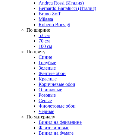
Andrea Rossi (Италия)
Bernardo Bartalucci (Италия)
Bruno Zoff
Milassa
Roberto Borzagi
По ширине
53 см
70 см
100 см
По цвету
Синие
Голубые
Зеленые
Желтые обои
Красные
Коричневые обои
Оливковые
Розовые
Серые
Фиолетовые обои
Черные
По материалу
Винил на флизелине
Флизелиновые
Винил на бумаге