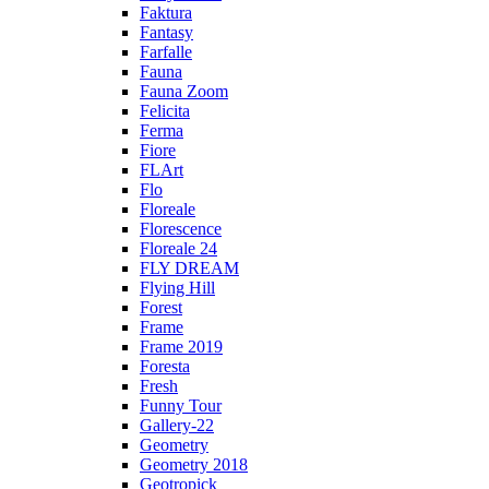
Faktura
Fantasy
Farfalle
Fauna
Fauna Zoom
Felicita
Ferma
Fiore
FLArt
Flo
Floreale
Florescence
Floreale 24
FLY DREAM
Flying Hill
Forest
Frame
Frame 2019
Foresta
Fresh
Funny Tour
Gallery-22
Geometry
Geometry 2018
Geotropick