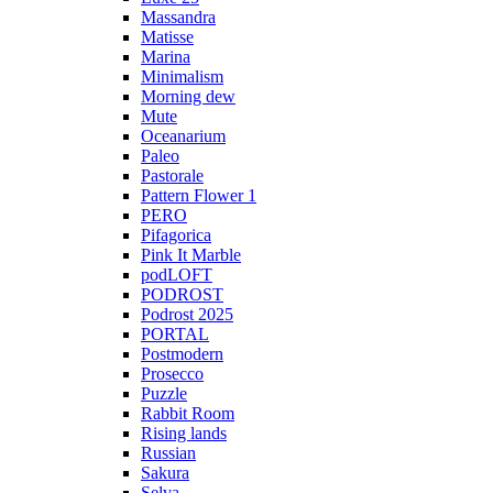
Massandra
Matisse
Marina
Minimalism
Morning dew
Mute
Oceanarium
Paleo
Pastorale
Pattern Flower 1
PERO
Pifagorica
Pink It Marble
podLOFT
PODROST
Podrost 2025
PORTAL
Postmodern
Prosecco
Puzzle
Rabbit Room
Rising lands
Russian
Sakura
Selva