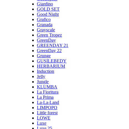
Giardino
GOLD SET
Good Night
Grafico
Granada
Grayscale
Green Tropez
GreenDay
GREENDAY 21
GreenDay 22
Grunge
GUSILEBEDY
HERBARIUM
Induction
Jelly
Jungle
KLUMBA
La Fioritura
La Prima
La-La-Land
LIMPOPO
Little forest
LOWE
Luxe
Luxe 25