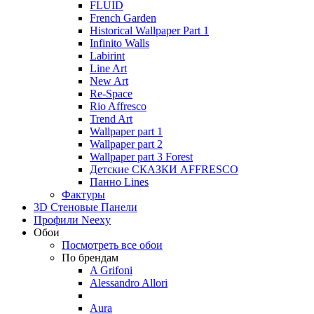
FLUID
French Garden
Historical Wallpaper Part 1
Infinito Walls
Labirint
Line Art
New Art
Re-Space
Rio Affresco
Trend Art
Wallpaper part 1
Wallpaper part 2
Wallpaper part 3 Forest
Детские СКАЗКИ AFFRESCO
Панно Lines
Фактуры
3D Стеновые Панели
Профили Neexy
Обои
Посмотреть все обои
По брендам
A Grifoni
Alessandro Allori
Aura