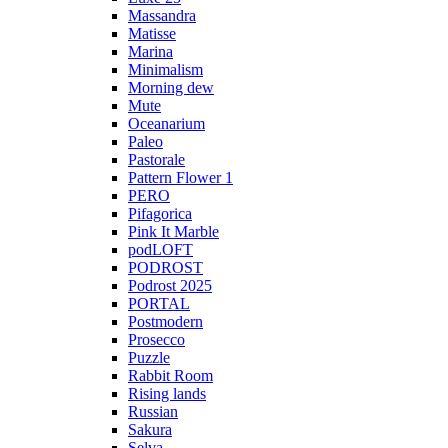
Massandra
Matisse
Marina
Minimalism
Morning dew
Mute
Oceanarium
Paleo
Pastorale
Pattern Flower 1
PERO
Pifagorica
Pink It Marble
podLOFT
PODROST
Podrost 2025
PORTAL
Postmodern
Prosecco
Puzzle
Rabbit Room
Rising lands
Russian
Sakura
Selva