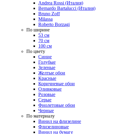
Andrea Rossi (Италия)
Bernardo Bartalucci (Италия)
Bruno Zoff
Milassa
Roberto Borzagi
По ширине
53 см
70 см
100 см
По цвету
Синие
Голубые
Зеленые
Желтые обои
Красные
Коричневые обои
Оливковые
Розовые
Серые
Фиолетовые обои
Черные
По материалу
Винил на флизелине
Флизелиновые
Винил на бумаге