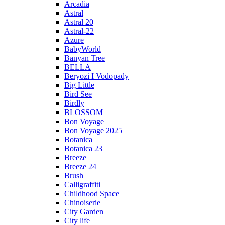
Arcadia
Astral
Astral 20
Astral-22
Azure
BabyWorld
Banyan Tree
BELLA
Beryozi I Vodopady
Big Little
Bird See
Birdly
BLOSSOM
Bon Voyage
Bon Voyage 2025
Botanica
Botanica 23
Breeze
Breeze 24
Brush
Calligraffiti
Childhood Space
Chinoiserie
City Garden
City life