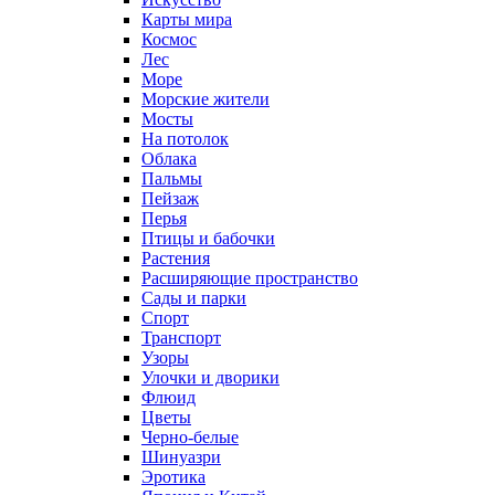
Карты мира
Космос
Лес
Море
Морские жители
Мосты
На потолок
Облака
Пальмы
Пейзаж
Перья
Птицы и бабочки
Растения
Расширяющие пространство
Сады и парки
Спорт
Транспорт
Узоры
Улочки и дворики
Флюид
Цветы
Черно-белые
Шинуазри
Эротика