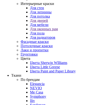
Интерьерные краски
Для стен
Для лепнины
Для потолка
Для дверей
Для мебели
Для оконных рам
Для пола
Для радиаторов
Фасадные краски
Потолочные краски
Лаки и пропитки
Грунтовки
Цвета
Цвета Sherwin WIlliams
Цвета Little Greene
Цвета Paint and Paper Library
Ткани
По брендам
Elegancia
NEVIO
Me Casa
Symphony
Iliv
Sanderson