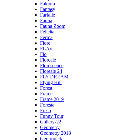
Faktura
Fantasy
Farfalle
Fauna
Fauna Zoom
Felicita
Ferma
Fiore
FLArt
Flo
Floreale
Florescence
Floreale 24
FLY DREAM
Flying Hill
Forest
Frame
Frame 2019
Foresta
Fresh
Funny Tour
Gallery-22
Geometry
Geometry 2018
Geotropick