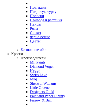
Под ткань
Под штукатурку
Полоски
Природа и растения
Птицы
Розы
Сюжет
черно белые
Цветы
Бесшовные обои
Краски
Производители
MF Paints
Diamond Vogel
Hygge
Swiss Lake
Milq
Sherwin Williams
Little Greene
Designers Guild
Paint and Paper Library
Farrow & Ball