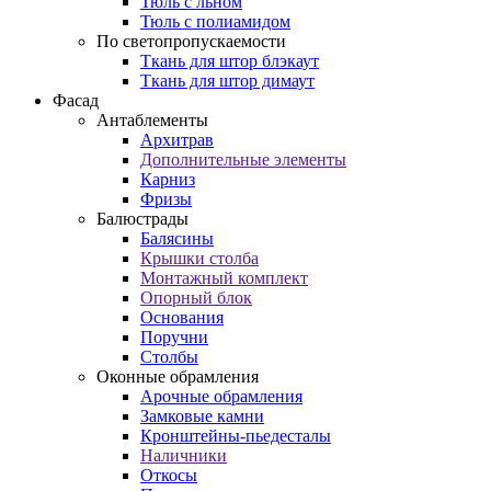
Тюль с льном
Тюль с полиамидом
По светопропускаемости
Ткань для штор блэкаут
Ткань для штор димаут
Фасад
Антаблементы
Архитрав
Дополнительные элементы
Карниз
Фризы
Балюстрады
Балясины
Крышки столба
Монтажный комплект
Опорный блок
Основания
Поручни
Столбы
Оконные обрамления
Арочные обрамления
Замковые камни
Кронштейны-пьедесталы
Наличники
Откосы