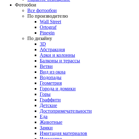
Фотообои
Все фотообои
По производителю
Wall Street
Ortograf
Pinegin
По дизайну
3D
Абстракция
Арки и колонны
Балконы и терассы
Ветви
Вид из окна
Водопады
Геометрия
Города и домики
Горы
Граффити
Детские
Достопримечательности
Еда
Животные
Замки
Имитация материалов
Искусство