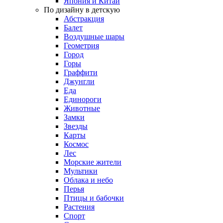
Япония и Китай
По дизайну в детскую
Абстракция
Балет
Воздушные шары
Геометрия
Город
Горы
Граффити
Джунгли
Еда
Единороги
Животные
Замки
Звезды
Карты
Космос
Лес
Морские жители
Мультики
Облака и небо
Перья
Птицы и бабочки
Растения
Спорт