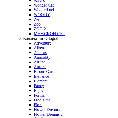
Waves
Wonder Cat
Wonderland
WOODY
Zenith
Zoo
ZOO 21
МУЖСКОЙ СЕТ
Коллекции Ortograf
Adventure
Albero
A la rus
Animality
Artline
Aurora
Bloom Garden
Elegance
Element
Fancy
Enjoy
Forma
Free Time
Flora
Flower Dreams
Flower Dreams 2