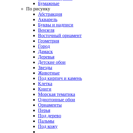
Бумажные
По рисунку
Абстракция
Акварель
Буквы и надписи
Вензеля
Восточный орнамент
Геометрия
Город
Дамаск
Деревья
Детские обои
Звезды
Животные
Под кирпич и камень
Клетка
Книги
Морская тематика
Однотонные обои
Орнаменты
Перья
Под дерево
Пальмы
Под кожу