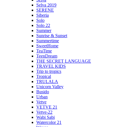
Selva 2019
SERENE
Siberia
Solo
Solo 22
Summer
Sunrise & Sunset
Summertime
SweetHome
TeaTime
TeenDream
THE SECRET LANGUAGE
TRAVEL KIDS
Trip to tropics
Tropical
TRULALA
Unicorn Valley
Busido
Urban
Vetve
VETVE 21
Vetve-22
Wabi Sabi
Watercolor 21