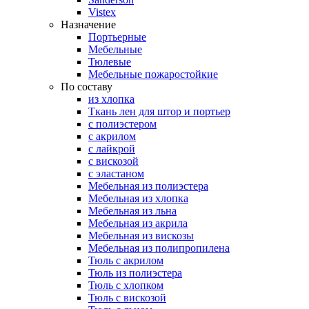
Vistex
Назначение
Портьерные
Мебельные
Тюлевые
Мебельные пожаростойкие
По составу
из хлопка
Ткань лен для штор и портьер
с полиэстером
с акрилом
с лайкрой
с вискозой
с эластаном
Мебельная из полиэстера
Мебельная из хлопка
Мебельная из льна
Мебельная из акрила
Мебельная из вискозы
Мебельная из полипропилена
Тюль с акрилом
Тюль из полиэстера
Тюль с хлопком
Тюль с вискозой