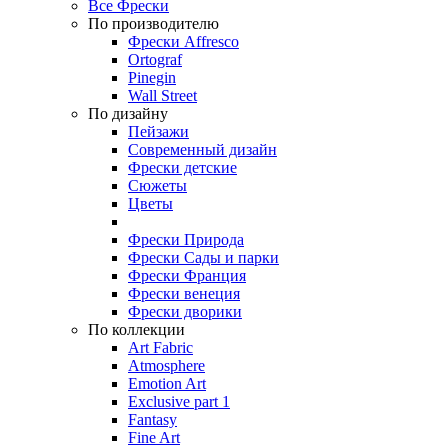
Все Фрески
По производителю
Фрески Affresco
Ortograf
Pinegin
Wall Street
По дизайну
Пейзажи
Современный дизайн
Фрески детские
Сюжеты
Цветы
Фрески Природа
Фрески Сады и парки
Фрески Франция
Фрески венеция
Фрески дворики
По коллекции
Art Fabric
Atmosphere
Emotion Art
Exclusive part 1
Fantasy
Fine Art