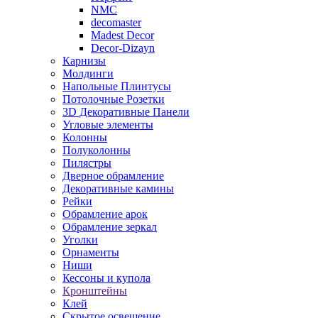
NMC
decomaster
Madest Decor
Decor-Dizayn
Карнизы
Молдинги
Напольные Плинтусы
Потолочные Розетки
3D Декоративные Панели
Угловые элементы
Колонны
Полуколонны
Пилястры
Дверное обрамление
Декоративные камины
Рейки
Обрамление арок
Обрамление зеркал
Уголки
Орнаменты
Ниши
Кессоны и купола
Кронштейны
Клей
Скрытое освещение