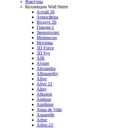
Фактуры
Коллекции Wall Street
Алтай 26
Атмосфера
Воздух 26
Грация-1
Зверополис
Моррисон
Мотивы
3D Force
3D Sys
AIR
Ajoure
Alexandra
Alhmagriby
Alive
Alive 22
Altay
Allusion
Antique
Applique
Aqua de Vida
Aquarelle
Arbre
Arbre-22