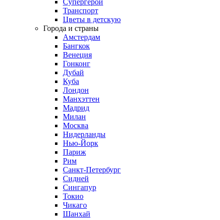
Супергерои
Транспорт
Цветы в детскую
Города и страны
Амстердам
Бангкок
Венеция
Гонконг
Дубай
Куба
Лондон
Манхэттен
Мадрид
Милан
Москва
Нидерланды
Нью-Йорк
Париж
Рим
Санкт-Петербург
Сидней
Сингапур
Токио
Чикаго
Шанхай