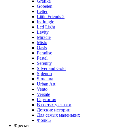
Grafika
Gobelen
Letter
Little Friends 2
Its Jungle
Led Light
Levity
Miracle
Misto
Oasis
Paradise
Pastel
Serenity
Silver and Gold
Splendo
Structura
Urban Art
Vento
Versale
Гармония
В гостях у сказки
Детские истории
Для самых маленьких
ФолкЪ
Фрески