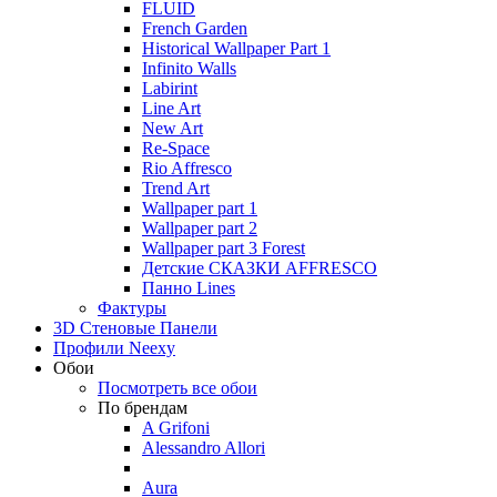
FLUID
French Garden
Historical Wallpaper Part 1
Infinito Walls
Labirint
Line Art
New Art
Re-Space
Rio Affresco
Trend Art
Wallpaper part 1
Wallpaper part 2
Wallpaper part 3 Forest
Детские СКАЗКИ AFFRESCO
Панно Lines
Фактуры
3D Стеновые Панели
Профили Neexy
Обои
Посмотреть все обои
По брендам
A Grifoni
Alessandro Allori
Aura