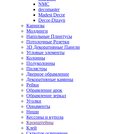
NMC
decomaster
Madest Decor
Decor-Dizayn
Карнизы
Молдинги
Напольные Плинтусы
Потолочные Розетки
3D Декоративные Панели
Угловые элементы
Колонны
Полуколонны
Пилястры
Дверное обрамление
Декоративные камины
Рейки
Обрамление арок
Обрамление зеркал
Уголки
Орнаменты
Ниши
Кессоны и купола
Кронштейны
Клей
Скрытое освещение