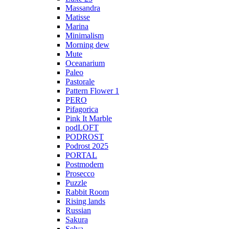
Massandra
Matisse
Marina
Minimalism
Morning dew
Mute
Oceanarium
Paleo
Pastorale
Pattern Flower 1
PERO
Pifagorica
Pink It Marble
podLOFT
PODROST
Podrost 2025
PORTAL
Postmodern
Prosecco
Puzzle
Rabbit Room
Rising lands
Russian
Sakura
Selva