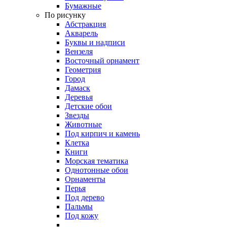
Бумажные
По рисунку
Абстракция
Акварель
Буквы и надписи
Вензеля
Восточный орнамент
Геометрия
Город
Дамаск
Деревья
Детские обои
Звезды
Животные
Под кирпич и камень
Клетка
Книги
Морская тематика
Однотонные обои
Орнаменты
Перья
Под дерево
Пальмы
Под кожу