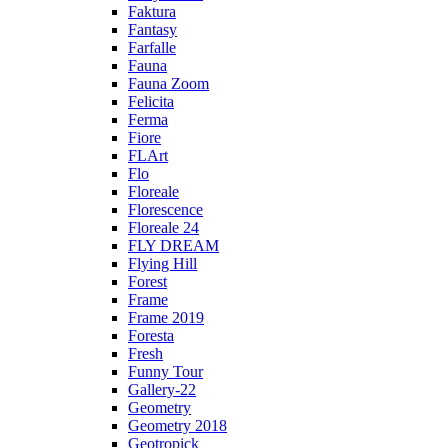
Faktura
Fantasy
Farfalle
Fauna
Fauna Zoom
Felicita
Ferma
Fiore
FLArt
Flo
Floreale
Florescence
Floreale 24
FLY DREAM
Flying Hill
Forest
Frame
Frame 2019
Foresta
Fresh
Funny Tour
Gallery-22
Geometry
Geometry 2018
Geotropick