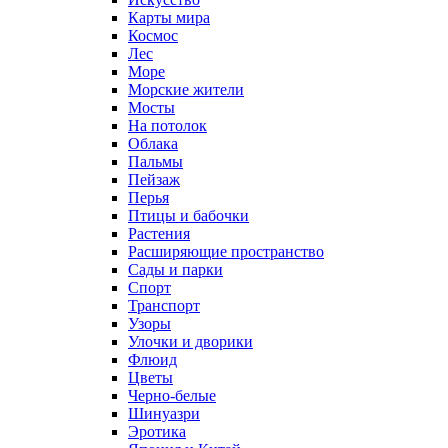
Карты мира
Космос
Лес
Море
Морские жители
Мосты
На потолок
Облака
Пальмы
Пейзаж
Перья
Птицы и бабочки
Растения
Расширяющие пространство
Сады и парки
Спорт
Транспорт
Узоры
Улочки и дворики
Флюид
Цветы
Черно-белые
Шинуазри
Эротика