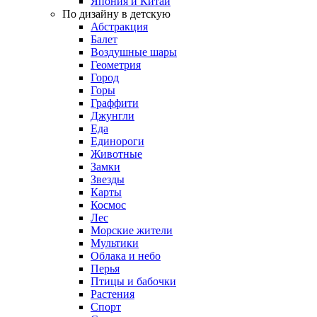
Япония и Китай
По дизайну в детскую
Абстракция
Балет
Воздушные шары
Геометрия
Город
Горы
Граффити
Джунгли
Еда
Единороги
Животные
Замки
Звезды
Карты
Космос
Лес
Морские жители
Мультики
Облака и небо
Перья
Птицы и бабочки
Растения
Спорт