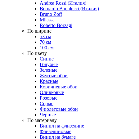
Andrea Rossi (Италия)
Bernardo Bartalucci (Италия)
Bruno Zoff
Milassa
Roberto Borzagi
По ширине
53 см
70 см
100 см
По цвету
Синие
Голубые
Зеленые
Желтые обои
Красные
Коричневые обои
Оливковые
Розовые
Серые
Фиолетовые обои
Черные
По материалу
Винил на флизелине
Флизелиновые
Винил на бумаге