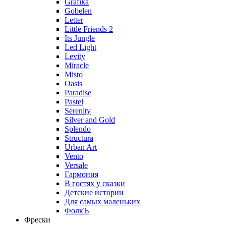
Grafika
Gobelen
Letter
Little Friends 2
Its Jungle
Led Light
Levity
Miracle
Misto
Oasis
Paradise
Pastel
Serenity
Silver and Gold
Splendo
Structura
Urban Art
Vento
Versale
Гармония
В гостях у сказки
Детские истории
Для самых маленьких
ФолкЪ
Фрески