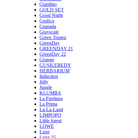
Giardino
GOLD SET
Good Night
Grafico
Granada
Grayscale
Green Tropez
GreenDay
GREENDAY 21
GreenDay 22
Grunge
GUSILEBEDY
HERBARIUM
Induction
Jelly
Jungle
KLUMBA
La Fioritura
La Prima
La-La-Land
LIMPOPO
Little forest
LOWE
Luxe
Luxe 25