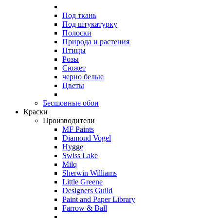
Под ткань
Под штукатурку
Полоски
Природа и растения
Птицы
Розы
Сюжет
черно белые
Цветы
Бесшовные обои
Краски
Производители
MF Paints
Diamond Vogel
Hygge
Swiss Lake
Milq
Sherwin Williams
Little Greene
Designers Guild
Paint and Paper Library
Farrow & Ball