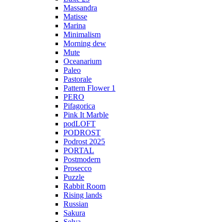
Massandra
Matisse
Marina
Minimalism
Morning dew
Mute
Oceanarium
Paleo
Pastorale
Pattern Flower 1
PERO
Pifagorica
Pink It Marble
podLOFT
PODROST
Podrost 2025
PORTAL
Postmodern
Prosecco
Puzzle
Rabbit Room
Rising lands
Russian
Sakura
Selva