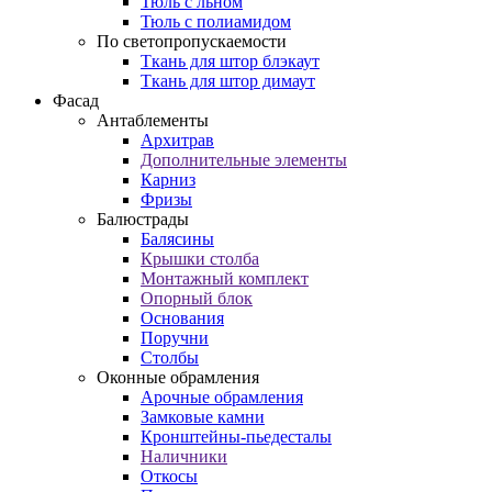
Тюль с льном
Тюль с полиамидом
По светопропускаемости
Ткань для штор блэкаут
Ткань для штор димаут
Фасад
Антаблементы
Архитрав
Дополнительные элементы
Карниз
Фризы
Балюстрады
Балясины
Крышки столба
Монтажный комплект
Опорный блок
Основания
Поручни
Столбы
Оконные обрамления
Арочные обрамления
Замковые камни
Кронштейны-пьедесталы
Наличники
Откосы