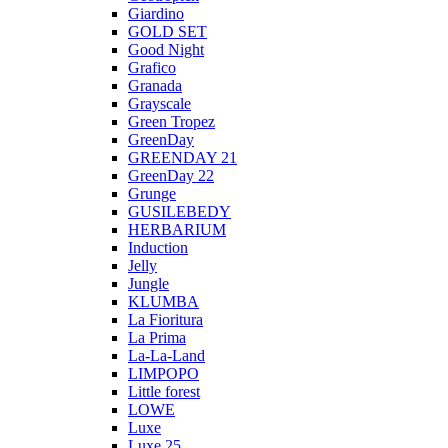
Giardino
GOLD SET
Good Night
Grafico
Granada
Grayscale
Green Tropez
GreenDay
GREENDAY 21
GreenDay 22
Grunge
GUSILEBEDY
HERBARIUM
Induction
Jelly
Jungle
KLUMBA
La Fioritura
La Prima
La-La-Land
LIMPOPO
Little forest
LOWE
Luxe
Luxe 25