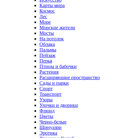
Карты мира
Космос
Лес
Море
Морские жители
Мосты
На потолок
Облака
Пальмы
Пейзаж
Перья
Птицы и бабочки
Растения
Расширяющие пространство
Сады и парки
Спорт
Транспорт
Узоры
Улочки и дворики
Флюид
Цветы
Черно-белые
Шинуазри
Эротика