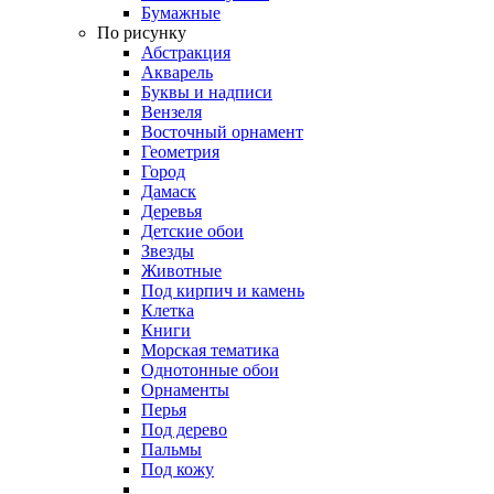
Бумажные
По рисунку
Абстракция
Акварель
Буквы и надписи
Вензеля
Восточный орнамент
Геометрия
Город
Дамаск
Деревья
Детские обои
Звезды
Животные
Под кирпич и камень
Клетка
Книги
Морская тематика
Однотонные обои
Орнаменты
Перья
Под дерево
Пальмы
Под кожу