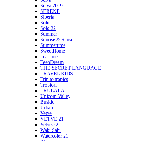
Selva 2019
SERENE
Siberia
Solo
Solo 22
Summer
Sunrise & Sunset
Summertime
SweetHome
TeaTime
TeenDream
THE SECRET LANGUAGE
TRAVEL KIDS
Trip to tropics
Tropical
TRULALA
Unicorn Valley
Busido
Urban
Vetve
VETVE 21
Vetve-22
Wabi Sabi
Watercolor 21