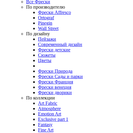
Все Фрески
По производителю
Фрески Affresco
Ortograf
Pinegin
Wall Street
По дизайну
Пейзажи
Современный дизайн
Фрески детские
Сюжеты
Цветы
Фрески Природа
Фрески Сады и парки
Фрески Франция
Фрески венеция
Фрески дворики
По коллекции
Art Fabric
Atmosphere
Emotion Art
Exclusive part 1
Fantasy
Fine Art