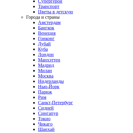
Супергерои
Транспорт
Цветы в детскую
Города и страны
Амстердам
Бангкок
Венеция
Гонконг
Дубай
Куба
Лондон
Манхэттен
Мадрид
Милан
Москва
Нидерланды
Нью-Йорк
Париж
Рим
Санкт-Петербург
Сидней
Сингапур
Токио
Чикаго
Шанхай