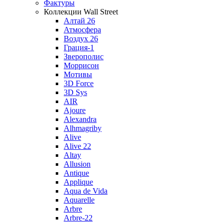
Фактуры
Коллекции Wall Street
Алтай 26
Атмосфера
Воздух 26
Грация-1
Зверополис
Моррисон
Мотивы
3D Force
3D Sys
AIR
Ajoure
Alexandra
Alhmagriby
Alive
Alive 22
Altay
Allusion
Antique
Applique
Aqua de Vida
Aquarelle
Arbre
Arbre-22