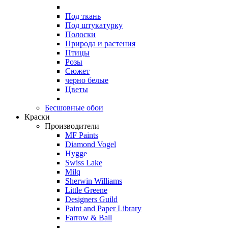
Под ткань
Под штукатурку
Полоски
Природа и растения
Птицы
Розы
Сюжет
черно белые
Цветы
Бесшовные обои
Краски
Производители
MF Paints
Diamond Vogel
Hygge
Swiss Lake
Milq
Sherwin Williams
Little Greene
Designers Guild
Paint and Paper Library
Farrow & Ball