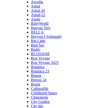
Arcadia
Astral
Astral 20
Astral-22
Azure
BabyWorld
Banyan Tree
BELLA
Beryozi I Vodopady
Big Little
Bird See
Birdly
BLOSSOM
Bon Voyage
Bon Voyage 2025
Botanica
Botanica 23
Breeze
Breeze 24
Brush
Calligraffiti
Childhood Space
Chinoiserie
City Garden
City life