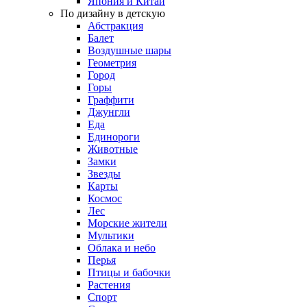
Япония и Китай
По дизайну в детскую
Абстракция
Балет
Воздушные шары
Геометрия
Город
Горы
Граффити
Джунгли
Еда
Единороги
Животные
Замки
Звезды
Карты
Космос
Лес
Морские жители
Мультики
Облака и небо
Перья
Птицы и бабочки
Растения
Спорт