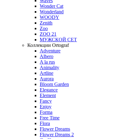
Waves
Wonder Cat
Wonderland
WOODY
Zenith
Zoo
ZOO 21
МУЖСКОЙ СЕТ
Коллекции Ortograf
Adventure
Albero
A la rus
Animality
Artline
Aurora
Bloom Garden
Elegance
Element
Fancy
Enjoy
Forma
Free Time
Flora
Flower Dreams
Flower Dreams 2