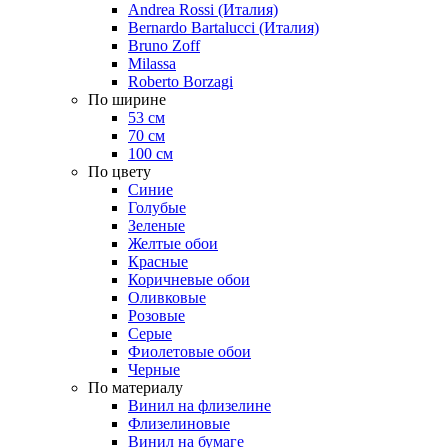
Andrea Rossi (Италия)
Bernardo Bartalucci (Италия)
Bruno Zoff
Milassa
Roberto Borzagi
По ширине
53 см
70 см
100 см
По цвету
Синие
Голубые
Зеленые
Желтые обои
Красные
Коричневые обои
Оливковые
Розовые
Серые
Фиолетовые обои
Черные
По материалу
Винил на флизелине
Флизелиновые
Винил на бумаге