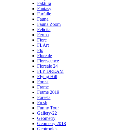
Faktura
Fantasy
Farfalle
Fauna
Fauna Zoom
Felicita
Ferma
Fiore
FLArt
Flo
Floreale
Florescence
Floreale 24
FLY DREAM
Flying Hill
Forest
Frame
Frame 2019
Foresta
Fresh
Funny Tour
Gallery-22
Geometry
Geometry 2018
Geotropick