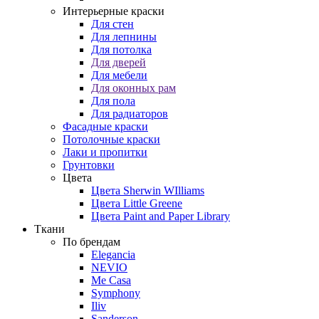
Интерьерные краски
Для стен
Для лепнины
Для потолка
Для дверей
Для мебели
Для оконных рам
Для пола
Для радиаторов
Фасадные краски
Потолочные краски
Лаки и пропитки
Грунтовки
Цвета
Цвета Sherwin WIlliams
Цвета Little Greene
Цвета Paint and Paper Library
Ткани
По брендам
Elegancia
NEVIO
Me Casa
Symphony
Iliv
Sanderson