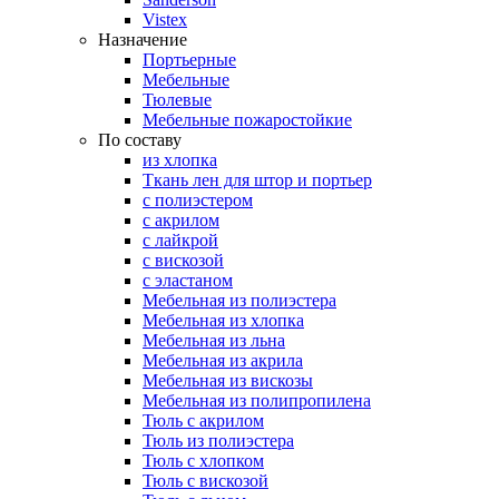
Vistex
Назначение
Портьерные
Мебельные
Тюлевые
Мебельные пожаростойкие
По составу
из хлопка
Ткань лен для штор и портьер
с полиэстером
с акрилом
с лайкрой
с вискозой
с эластаном
Мебельная из полиэстера
Мебельная из хлопка
Мебельная из льна
Мебельная из акрила
Мебельная из вискозы
Мебельная из полипропилена
Тюль с акрилом
Тюль из полиэстера
Тюль с хлопком
Тюль с вискозой