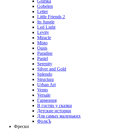
Grafika
Gobelen
Letter
Little Friends 2
Its Jungle
Led Light
Levity
Miracle
Misto
Oasis
Paradise
Pastel
Serenity
Silver and Gold
Splendo
Structura
Urban Art
Vento
Versale
Гармония
В гостях у сказки
Детские истории
Для самых маленьких
ФолкЪ
Фрески