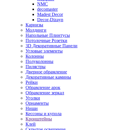
NMC
decomaster
Madest Decor
Decor-Dizayn
Карнизы
Молдинги
Напольные Плинтусы
Потолочные Розетки
3D Декоративные Панели
Угловые элементы
Колонны
Полуколонны
Пилястры
Дверное обрамление
Декоративные камины
Рейки
Обрамление арок
Обрамление зеркал
Уголки
Орнаменты
Ниши
Кессоны и купола
Кронштейны
Клей
Скрытое освещение