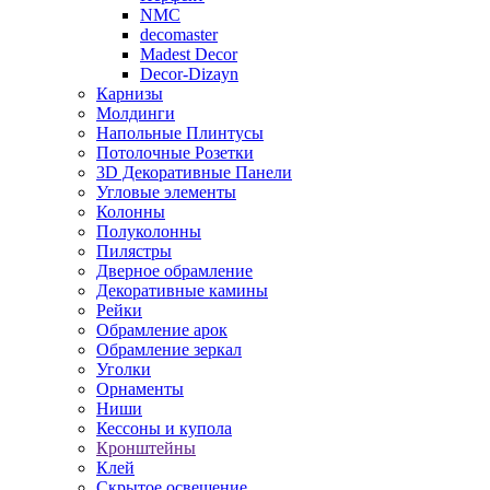
NMC
decomaster
Madest Decor
Decor-Dizayn
Карнизы
Молдинги
Напольные Плинтусы
Потолочные Розетки
3D Декоративные Панели
Угловые элементы
Колонны
Полуколонны
Пилястры
Дверное обрамление
Декоративные камины
Рейки
Обрамление арок
Обрамление зеркал
Уголки
Орнаменты
Ниши
Кессоны и купола
Кронштейны
Клей
Скрытое освещение