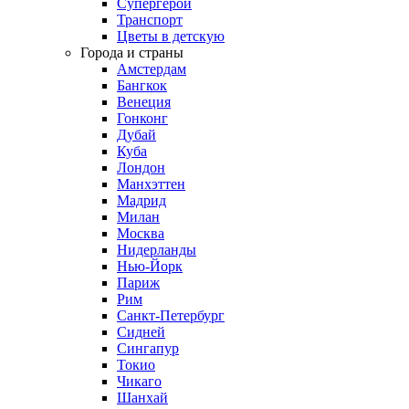
Супергерои
Транспорт
Цветы в детскую
Города и страны
Амстердам
Бангкок
Венеция
Гонконг
Дубай
Куба
Лондон
Манхэттен
Мадрид
Милан
Москва
Нидерланды
Нью-Йорк
Париж
Рим
Санкт-Петербург
Сидней
Сингапур
Токио
Чикаго
Шанхай