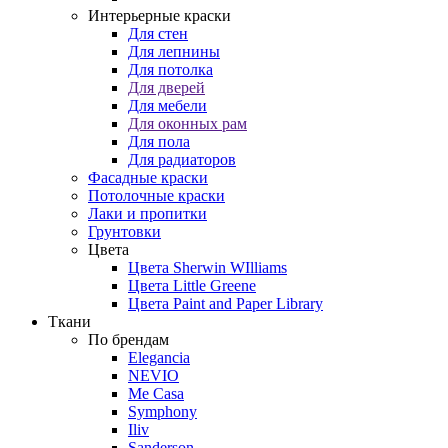
Интерьерные краски
Для стен
Для лепнины
Для потолка
Для дверей
Для мебели
Для оконных рам
Для пола
Для радиаторов
Фасадные краски
Потолочные краски
Лаки и пропитки
Грунтовки
Цвета
Цвета Sherwin WIlliams
Цвета Little Greene
Цвета Paint and Paper Library
Ткани
По брендам
Elegancia
NEVIO
Me Casa
Symphony
Iliv
Sanderson