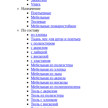
Vistex
Назначение
Портьерные
Мебельные
Тюлевые
Мебельные пожаростойкие
По составу
из хлопка
Ткань лен для штор и портьер
с полиэстером
с акрилом
с лайкрой
с вискозой
с эластаном
Мебельная из полиэстера
Мебельная из хлопка
Мебельная из льна
Мебельная из акрила
Мебельная из вискозы
Мебельная из полипропилена
Тюль с акрилом
Тюль из полиэстера
Тюль с хлопком
Тюль с вискозой