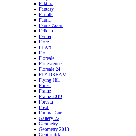
Faktura
Fantasy
Farfalle
Fauna
Fauna Zoom
Felicita
Ferma
Fiore
FLArt
Flo
Floreale
Florescence
Floreale 24
FLY DREAM
Flying Hill
Forest
Frame
Frame 2019
Foresta
Fresh
Funny Tour
Gallery-22
Geometry
Geometry 2018
Geotropick