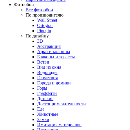
Фотообои
Все фотообои
По производителю
Wall Street
Ortograf
Pinegin
По дизайну
3D
Абстракция
Арки и колонны
Балконы и терассы
Ветви
Вид из окна
Водопады
Геометрия
Города и домики
Горы
Граффити
Детские
Достопримечательности
Еда
Животные
Замки
Имитация материалов
Искусство