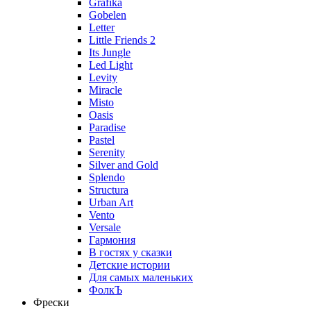
Grafika
Gobelen
Letter
Little Friends 2
Its Jungle
Led Light
Levity
Miracle
Misto
Oasis
Paradise
Pastel
Serenity
Silver and Gold
Splendo
Structura
Urban Art
Vento
Versale
Гармония
В гостях у сказки
Детские истории
Для самых маленьких
ФолкЪ
Фрески