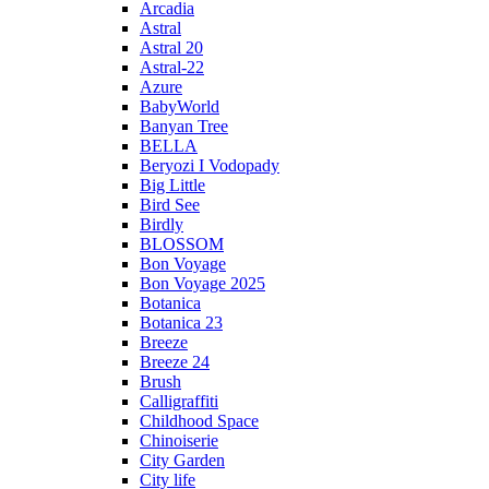
Arcadia
Astral
Astral 20
Astral-22
Azure
BabyWorld
Banyan Tree
BELLA
Beryozi I Vodopady
Big Little
Bird See
Birdly
BLOSSOM
Bon Voyage
Bon Voyage 2025
Botanica
Botanica 23
Breeze
Breeze 24
Brush
Calligraffiti
Childhood Space
Chinoiserie
City Garden
City life