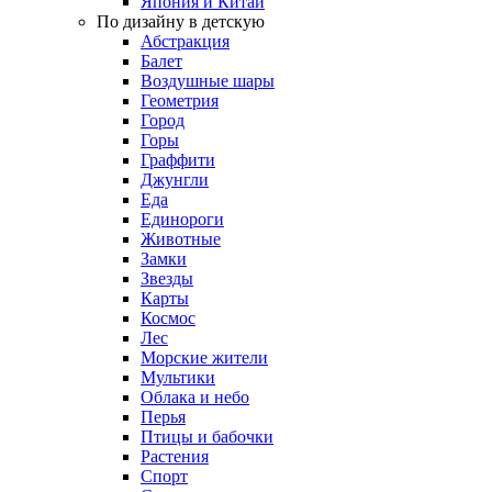
Япония и Китай
По дизайну в детскую
Абстракция
Балет
Воздушные шары
Геометрия
Город
Горы
Граффити
Джунгли
Еда
Единороги
Животные
Замки
Звезды
Карты
Космос
Лес
Морские жители
Мультики
Облака и небо
Перья
Птицы и бабочки
Растения
Спорт