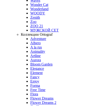
Waves
Wonder Cat
Wonderland
WOODY
Zenith
Zoo
ZOO 21
МУЖСКОЙ СЕТ
Коллекции Ortograf
Adventure
Albero
A la rus
Animality
Artline
Aurora
Bloom Garden
Elegance
Element
Fancy
Enjoy
Forma
Free Time
Flora
Flower Dreams
Flower Dreams 2