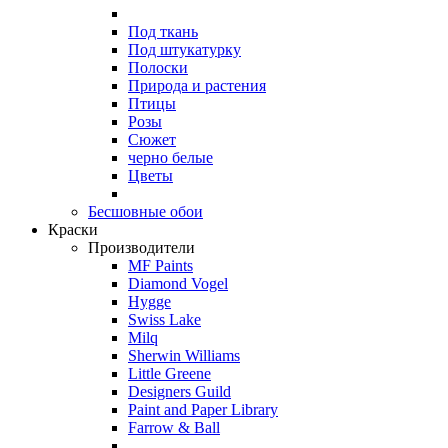
Под ткань
Под штукатурку
Полоски
Природа и растения
Птицы
Розы
Сюжет
черно белые
Цветы
Бесшовные обои
Краски
Производители
MF Paints
Diamond Vogel
Hygge
Swiss Lake
Milq
Sherwin Williams
Little Greene
Designers Guild
Paint and Paper Library
Farrow & Ball