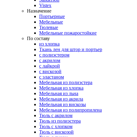
Vistex
Назначение
Портьерные
Мебельные
Тюлевые
Мебельные пожаростойкие
По составу
из хлопка
Ткань лен для штор и портьер
с полиэстером
с акрилом
с лайкрой
с вискозой
с эластаном
Мебельная из полиэстера
Мебельная из хлопка
Мебельная из льна
Мебельная из акрила
Мебельная из вискозы
Мебельная из полипропилена
Тюль с акрилом
Тюль из полиэстера
Тюль с хлопком
Тюль с вискозой