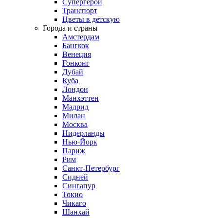
Супергерои
Транспорт
Цветы в детскую
Города и страны
Амстердам
Бангкок
Венеция
Гонконг
Дубай
Куба
Лондон
Манхэттен
Мадрид
Милан
Москва
Нидерланды
Нью-Йорк
Париж
Рим
Санкт-Петербург
Сидней
Сингапур
Токио
Чикаго
Шанхай