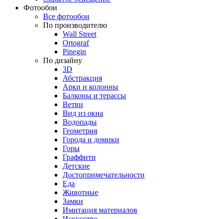
Фотообои
Все фотообои
По производителю
Wall Street
Ortograf
Pinegin
По дизайну
3D
Абстракция
Арки и колонны
Балконы и терассы
Ветви
Вид из окна
Водопады
Геометрия
Города и домики
Горы
Граффити
Детские
Достопримечательности
Еда
Животные
Замки
Имитация материалов
Искусство