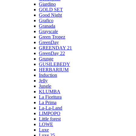
Giardino
GOLD SET
Good Night
Grafico
Granada
Grayscale
Green Tropez
GreenDay
GREENDAY 21
GreenDay 22
Grunge
GUSILEBEDY
HERBARIUM
Induction
Jelly
Jungle
KLUMBA
La Fioritura
La Prima
La-La-Land
LIMPOPO
Little forest
LOWE
Luxe
Luxe 25