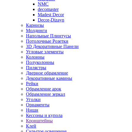
NMC
decomaster
Madest Decor
Decor-Dizayn
Карнизы
Молдинги
Напольные Плинтусы
Потолочные Розетки
3D Декоративные Панели
Угловые элементы
Колонны
Полуколонны
Пилястры
Дверное обрамление
Декоративные камины
Рейки
Обрамление арок
Обрамление зеркал
Уголки
Орнаменты
Ниши
Кессоны и купола
Кронштейны
Клей
Скрытое освещение