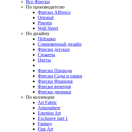
Все Фрески
По производителю
Фрески Affresco
Ortograf
Pinegin
Wall Street
По дизайну
Пейзажи
Современный дизайн
Фрески детские
Сюжеты
Цветы
Фрески Природа
Фрески Сады и парки
Фрески Франция
Фрески венеция
Фрески дворики
По коллекции
Art Fabric
Atmosphere
Emotion Art
Exclusive part 1
Fantasy
Fine Art