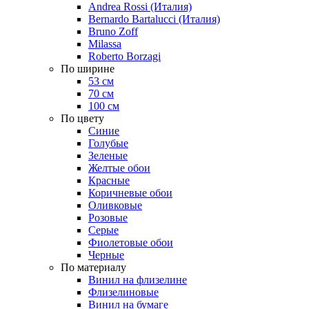
Andrea Rossi (Италия)
Bernardo Bartalucci (Италия)
Bruno Zoff
Milassa
Roberto Borzagi
По ширине
53 см
70 см
100 см
По цвету
Синие
Голубые
Зеленые
Желтые обои
Красные
Коричневые обои
Оливковые
Розовые
Серые
Фиолетовые обои
Черные
По материалу
Винил на флизелине
Флизелиновые
Винил на бумаге