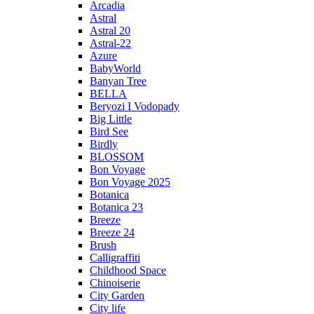
Arcadia
Astral
Astral 20
Astral-22
Azure
BabyWorld
Banyan Tree
BELLA
Beryozi I Vodopady
Big Little
Bird See
Birdly
BLOSSOM
Bon Voyage
Bon Voyage 2025
Botanica
Botanica 23
Breeze
Breeze 24
Brush
Calligraffiti
Childhood Space
Chinoiserie
City Garden
City life