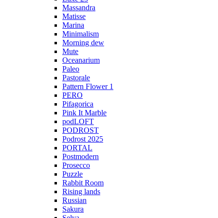
Massandra
Matisse
Marina
Minimalism
Morning dew
Mute
Oceanarium
Paleo
Pastorale
Pattern Flower 1
PERO
Pifagorica
Pink It Marble
podLOFT
PODROST
Podrost 2025
PORTAL
Postmodern
Prosecco
Puzzle
Rabbit Room
Rising lands
Russian
Sakura
Selva