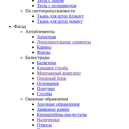
Тюль с льном
Тюль с полиамидом
По светопропускаемости
Ткань для штор блэкаут
Ткань для штор димаут
Фасад
Антаблементы
Архитрав
Дополнительные элементы
Карниз
Фризы
Балюстрады
Балясины
Крышки столба
Монтажный комплект
Опорный блок
Основания
Поручни
Столбы
Оконные обрамления
Арочные обрамления
Замковые камни
Кронштейны-пьедесталы
Наличники
Откосы