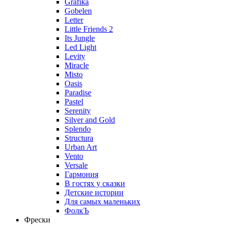
Grafika
Gobelen
Letter
Little Friends 2
Its Jungle
Led Light
Levity
Miracle
Misto
Oasis
Paradise
Pastel
Serenity
Silver and Gold
Splendo
Structura
Urban Art
Vento
Versale
Гармония
В гостях у сказки
Детские истории
Для самых маленьких
ФолкЪ
Фрески