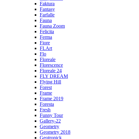
Faktura
Fantasy
Farfalle
Fauna
Fauna Zoom
Felicita
Ferma
Fiore
FLArt
Flo
Floreale
Florescence
Floreale 24
FLY DREAM
Flying Hill
Forest
Frame
Frame 2019
Foresta
Fresh
Funny Tour
Gallery-22
Geometry
Geometry 2018
Geotropick