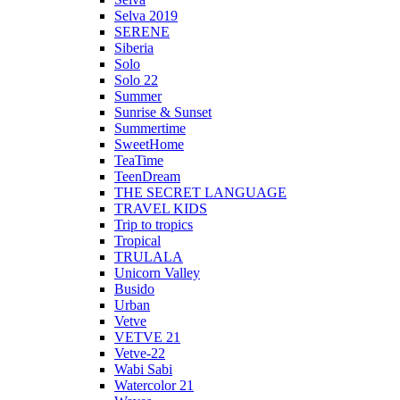
Selva 2019
SERENE
Siberia
Solo
Solo 22
Summer
Sunrise & Sunset
Summertime
SweetHome
TeaTime
TeenDream
THE SECRET LANGUAGE
TRAVEL KIDS
Trip to tropics
Tropical
TRULALA
Unicorn Valley
Busido
Urban
Vetve
VETVE 21
Vetve-22
Wabi Sabi
Watercolor 21