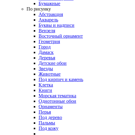
Бумажные
По рисунку
Абстракция
Акварель
Буквы и надписи
Вензеля
Восточный орнамент
Геометрия
Город
Дамаск
Деревья
Детские обои
Звезды
Животные
Под кирпич и камень
Клетка
Книги
Морская тематика
Однотонные обои
Орнаменты
Перья
Под дерево
Пальмы
Под кожу