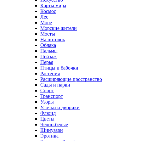
Карты мира
Космос
Лес
Море
Морские жители
Мосты
На потолок
Облака
Пальмы
Пейзаж
Перья
Птицы и бабочки
Растения
Расширяющие пространство
Сады и парки
Спорт
Транспорт
Узоры
Улочки и дворики
Флюид
Цветы
Черно-белые
Шинуазри
Эротика