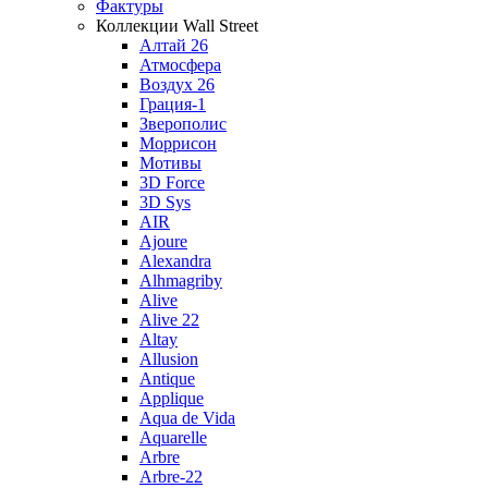
Фактуры
Коллекции Wall Street
Алтай 26
Атмосфера
Воздух 26
Грация-1
Зверополис
Моррисон
Мотивы
3D Force
3D Sys
AIR
Ajoure
Alexandra
Alhmagriby
Alive
Alive 22
Altay
Allusion
Antique
Applique
Aqua de Vida
Aquarelle
Arbre
Arbre-22