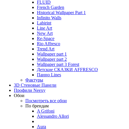
FLUID
French Garden
Historical Wallpaper Part 1
Infinito Walls
Labirint
Line Art
New Art
Re-Space
Rio Affresco
Trend Art
Wallpaper part 1
Wallpaper part 2
Wallpaper part 3 Forest
Детские СКАЗКИ AFFRESCO
Панно Lines
Фактуры
3D Стеновые Панели
Профили Neexy
Обои
Посмотреть все обои
По брендам
A Grifoni
Alessandro Allori
Aura