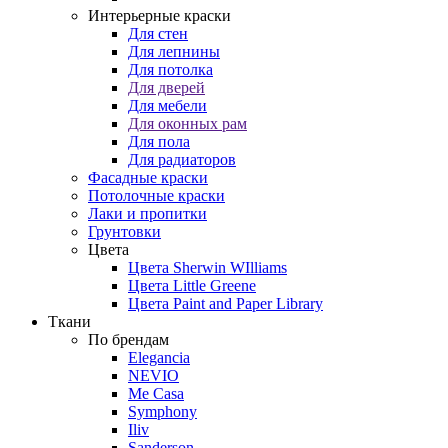
Интерьерные краски
Для стен
Для лепнины
Для потолка
Для дверей
Для мебели
Для оконных рам
Для пола
Для радиаторов
Фасадные краски
Потолочные краски
Лаки и пропитки
Грунтовки
Цвета
Цвета Sherwin WIlliams
Цвета Little Greene
Цвета Paint and Paper Library
Ткани
По брендам
Elegancia
NEVIO
Me Casa
Symphony
Iliv
Sanderson