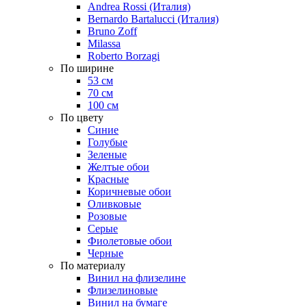
Andrea Rossi (Италия)
Bernardo Bartalucci (Италия)
Bruno Zoff
Milassa
Roberto Borzagi
По ширине
53 см
70 см
100 см
По цвету
Синие
Голубые
Зеленые
Желтые обои
Красные
Коричневые обои
Оливковые
Розовые
Серые
Фиолетовые обои
Черные
По материалу
Винил на флизелине
Флизелиновые
Винил на бумаге