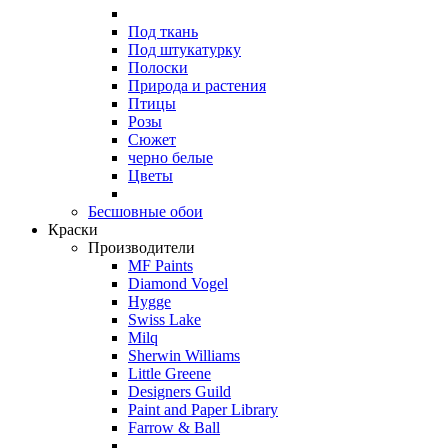
Под ткань
Под штукатурку
Полоски
Природа и растения
Птицы
Розы
Сюжет
черно белые
Цветы
Бесшовные обои
Краски
Производители
MF Paints
Diamond Vogel
Hygge
Swiss Lake
Milq
Sherwin Williams
Little Greene
Designers Guild
Paint and Paper Library
Farrow & Ball