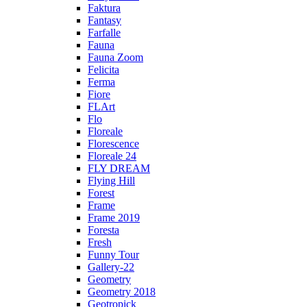
Faktura
Fantasy
Farfalle
Fauna
Fauna Zoom
Felicita
Ferma
Fiore
FLArt
Flo
Floreale
Florescence
Floreale 24
FLY DREAM
Flying Hill
Forest
Frame
Frame 2019
Foresta
Fresh
Funny Tour
Gallery-22
Geometry
Geometry 2018
Geotropick