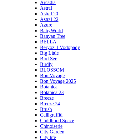
Arcadia
Astral
Astral 20
Astral-22
Azure
BabyWorld
Banyan Tree
BELLA
Beryozi I Vodopady
Big Little
Bird See
Birdly
BLOSSOM
Bon Voyage
Bon Voyage 2025
Botanica
Botanica 23
Breeze
Breeze 24
Brush
Calligraffiti
Childhood Space
Chinoiserie
City Garden
City life