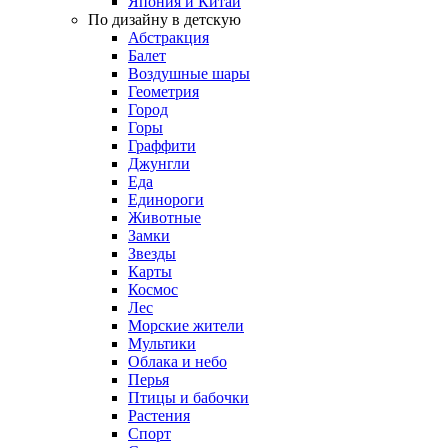
Япония и Китай
По дизайну в детскую
Абстракция
Балет
Воздушные шары
Геометрия
Город
Горы
Граффити
Джунгли
Еда
Единороги
Животные
Замки
Звезды
Карты
Космос
Лес
Морские жители
Мультики
Облака и небо
Перья
Птицы и бабочки
Растения
Спорт