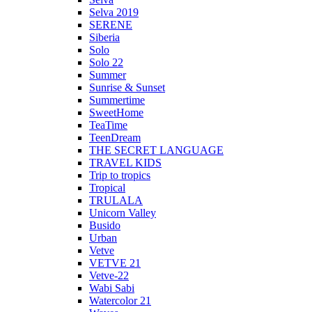
Selva 2019
SERENE
Siberia
Solo
Solo 22
Summer
Sunrise & Sunset
Summertime
SweetHome
TeaTime
TeenDream
THE SECRET LANGUAGE
TRAVEL KIDS
Trip to tropics
Tropical
TRULALA
Unicorn Valley
Busido
Urban
Vetve
VETVE 21
Vetve-22
Wabi Sabi
Watercolor 21