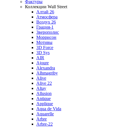
Фактуры
Коллекции Wall Street
Алтай 26
Атмосфера
Воздух 26
Грация-1
Зверополис
Моррисон
Мотивы
3D Force
3D Sys
AIR
Ajoure
Alexandra
Alhmagriby
Alive
Alive 22
Altay
Allusion
Antique
Applique
Aqua de Vida
Aquarelle
Arbre
Arbre-22