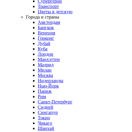
Супергерои
Транспорт
Цветы в детскую
Города и страны
Амстердам
Бангкок
Венеция
Гонконг
Дубай
Куба
Лондон
Манхэттен
Мадрид
Милан
Москва
Нидерланды
Нью-Йорк
Париж
Рим
Санкт-Петербург
Сидней
Сингапур
Токио
Чикаго
Шанхай