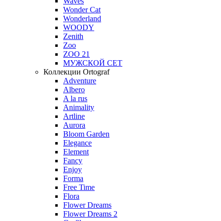
Waves
Wonder Cat
Wonderland
WOODY
Zenith
Zoo
ZOO 21
МУЖСКОЙ СЕТ
Коллекции Ortograf
Adventure
Albero
A la rus
Animality
Artline
Aurora
Bloom Garden
Elegance
Element
Fancy
Enjoy
Forma
Free Time
Flora
Flower Dreams
Flower Dreams 2