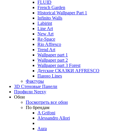
FLUID
French Garden
Historical Wallpaper Part 1
Infinito Walls
Labirint
Line Art
New Art
Re-Space
Rio Affresco
Trend Art
Wallpaper part 1
Wallpaper part 2
Wallpaper part 3 Forest
Детские СКАЗКИ AFFRESCO
Панно Lines
Фактуры
3D Стеновые Панели
Профили Neexy
Обои
Посмотреть все обои
По брендам
A Grifoni
Alessandro Allori
Aura