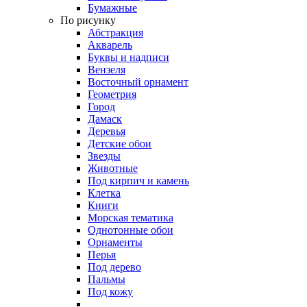
Бумажные
По рисунку
Абстракция
Акварель
Буквы и надписи
Вензеля
Восточный орнамент
Геометрия
Город
Дамаск
Деревья
Детские обои
Звезды
Животные
Под кирпич и камень
Клетка
Книги
Морская тематика
Однотонные обои
Орнаменты
Перья
Под дерево
Пальмы
Под кожу