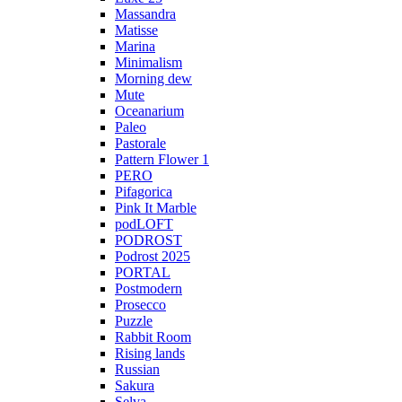
Massandra
Matisse
Marina
Minimalism
Morning dew
Mute
Oceanarium
Paleo
Pastorale
Pattern Flower 1
PERO
Pifagorica
Pink It Marble
podLOFT
PODROST
Podrost 2025
PORTAL
Postmodern
Prosecco
Puzzle
Rabbit Room
Rising lands
Russian
Sakura
Selva