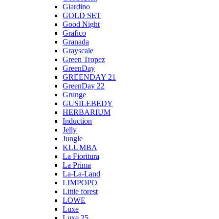
Giardino
GOLD SET
Good Night
Grafico
Granada
Grayscale
Green Tropez
GreenDay
GREENDAY 21
GreenDay 22
Grunge
GUSILEBEDY
HERBARIUM
Induction
Jelly
Jungle
KLUMBA
La Fioritura
La Prima
La-La-Land
LIMPOPO
Little forest
LOWE
Luxe
Luxe 25