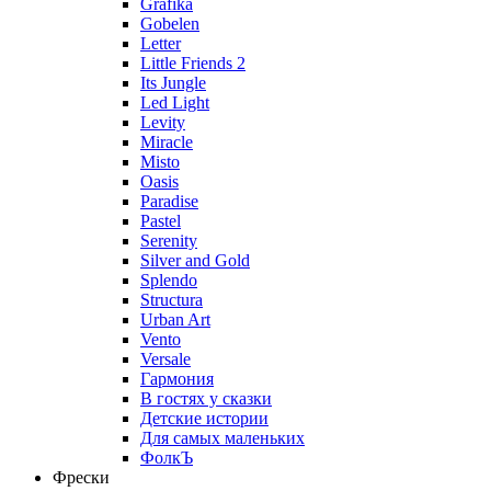
Grafika
Gobelen
Letter
Little Friends 2
Its Jungle
Led Light
Levity
Miracle
Misto
Oasis
Paradise
Pastel
Serenity
Silver and Gold
Splendo
Structura
Urban Art
Vento
Versale
Гармония
В гостях у сказки
Детские истории
Для самых маленьких
ФолкЪ
Фрески