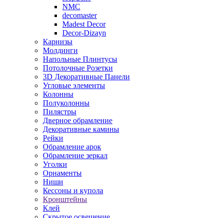
NMC
decomaster
Madest Decor
Decor-Dizayn
Карнизы
Молдинги
Напольные Плинтусы
Потолочные Розетки
3D Декоративные Панели
Угловые элементы
Колонны
Полуколонны
Пилястры
Дверное обрамление
Декоративные камины
Рейки
Обрамление арок
Обрамление зеркал
Уголки
Орнаменты
Ниши
Кессоны и купола
Кронштейны
Клей
Скрытое освещение