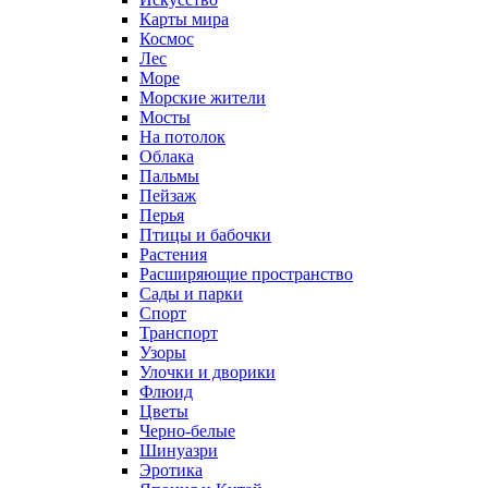
Карты мира
Космос
Лес
Море
Морские жители
Мосты
На потолок
Облака
Пальмы
Пейзаж
Перья
Птицы и бабочки
Растения
Расширяющие пространство
Сады и парки
Спорт
Транспорт
Узоры
Улочки и дворики
Флюид
Цветы
Черно-белые
Шинуазри
Эротика