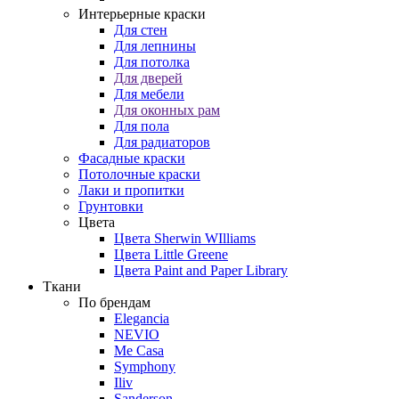
Интерьерные краски
Для стен
Для лепнины
Для потолка
Для дверей
Для мебели
Для оконных рам
Для пола
Для радиаторов
Фасадные краски
Потолочные краски
Лаки и пропитки
Грунтовки
Цвета
Цвета Sherwin WIlliams
Цвета Little Greene
Цвета Paint and Paper Library
Ткани
По брендам
Elegancia
NEVIO
Me Casa
Symphony
Iliv
Sanderson