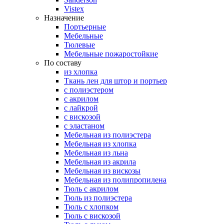
Vistex
Назначение
Портьерные
Мебельные
Тюлевые
Мебельные пожаростойкие
По составу
из хлопка
Ткань лен для штор и портьер
с полиэстером
с акрилом
с лайкрой
с вискозой
с эластаном
Мебельная из полиэстера
Мебельная из хлопка
Мебельная из льна
Мебельная из акрила
Мебельная из вискозы
Мебельная из полипропилена
Тюль с акрилом
Тюль из полиэстера
Тюль с хлопком
Тюль с вискозой