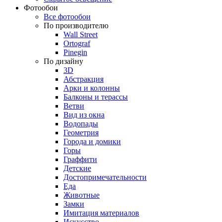
Фотообои
Все фотообои
По производителю
Wall Street
Ortograf
Pinegin
По дизайну
3D
Абстракция
Арки и колонны
Балконы и терассы
Ветви
Вид из окна
Водопады
Геометрия
Города и домики
Горы
Граффити
Детские
Достопримечательности
Еда
Животные
Замки
Имитация материалов
Искусство