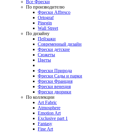
Все Фрески
По производителю
Фрески Affresco
Ortograf
Pinegin
Wall Street
По дизайну
Пейзажи
Современный дизайн
Фрески детские
Сюжеты
Цветы
Фрески Природа
Фрески Сады и парки
Фрески Франция
Фрески венеция
Фрески дворики
По коллекции
Art Fabric
Atmosphere
Emotion Art
Exclusive part 1
Fantasy
Fine Art