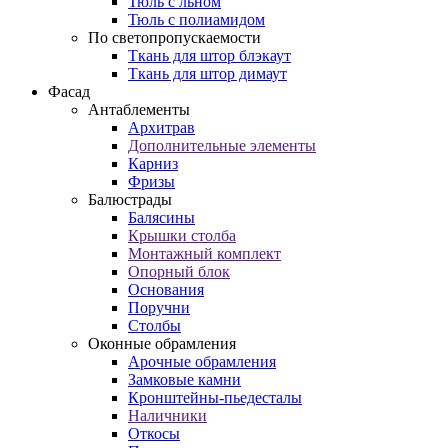
Тюль с льном
Тюль с полиамидом
По светопропускаемости
Ткань для штор блэкаут
Ткань для штор димаут
Фасад
Антаблементы
Архитрав
Дополнительные элементы
Карниз
Фризы
Балюстрады
Балясины
Крышки столба
Монтажный комплект
Опорный блок
Основания
Поручни
Столбы
Оконные обрамления
Арочные обрамления
Замковые камни
Кронштейны-пьедесталы
Наличники
Откосы