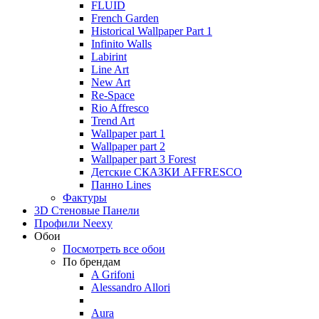
FLUID
French Garden
Historical Wallpaper Part 1
Infinito Walls
Labirint
Line Art
New Art
Re-Space
Rio Affresco
Trend Art
Wallpaper part 1
Wallpaper part 2
Wallpaper part 3 Forest
Детские СКАЗКИ AFFRESCO
Панно Lines
Фактуры
3D Стеновые Панели
Профили Neexy
Обои
Посмотреть все обои
По брендам
A Grifoni
Alessandro Allori
Aura