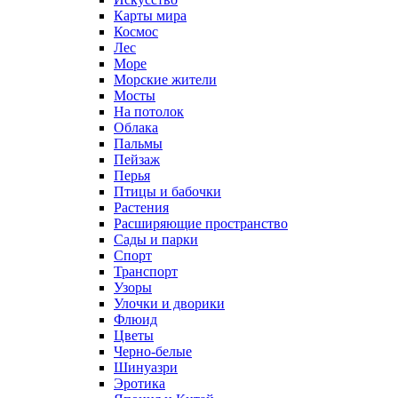
Карты мира
Космос
Лес
Море
Морские жители
Мосты
На потолок
Облака
Пальмы
Пейзаж
Перья
Птицы и бабочки
Растения
Расширяющие пространство
Сады и парки
Спорт
Транспорт
Узоры
Улочки и дворики
Флюид
Цветы
Черно-белые
Шинуазри
Эротика