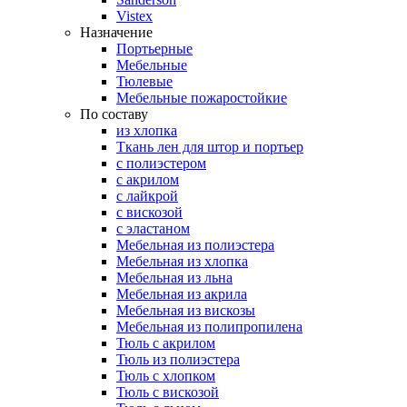
Vistex
Назначение
Портьерные
Мебельные
Тюлевые
Мебельные пожаростойкие
По составу
из хлопка
Ткань лен для штор и портьер
с полиэстером
с акрилом
с лайкрой
с вискозой
с эластаном
Мебельная из полиэстера
Мебельная из хлопка
Мебельная из льна
Мебельная из акрила
Мебельная из вискозы
Мебельная из полипропилена
Тюль с акрилом
Тюль из полиэстера
Тюль с хлопком
Тюль с вискозой