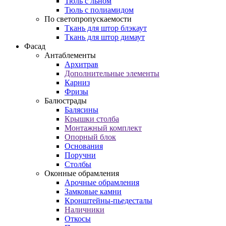
Тюль с льном
Тюль с полиамидом
По светопропускаемости
Ткань для штор блэкаут
Ткань для штор димаут
Фасад
Антаблементы
Архитрав
Дополнительные элементы
Карниз
Фризы
Балюстрады
Балясины
Крышки столба
Монтажный комплект
Опорный блок
Основания
Поручни
Столбы
Оконные обрамления
Арочные обрамления
Замковые камни
Кронштейны-пьедесталы
Наличники
Откосы