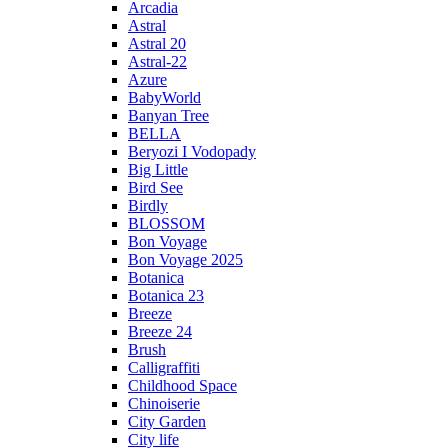
Arcadia
Astral
Astral 20
Astral-22
Azure
BabyWorld
Banyan Tree
BELLA
Beryozi I Vodopady
Big Little
Bird See
Birdly
BLOSSOM
Bon Voyage
Bon Voyage 2025
Botanica
Botanica 23
Breeze
Breeze 24
Brush
Calligraffiti
Childhood Space
Chinoiserie
City Garden
City life