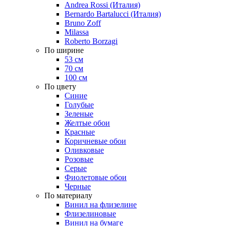
Andrea Rossi (Италия)
Bernardo Bartalucci (Италия)
Bruno Zoff
Milassa
Roberto Borzagi
По ширине
53 см
70 см
100 см
По цвету
Синие
Голубые
Зеленые
Желтые обои
Красные
Коричневые обои
Оливковые
Розовые
Серые
Фиолетовые обои
Черные
По материалу
Винил на флизелине
Флизелиновые
Винил на бумаге