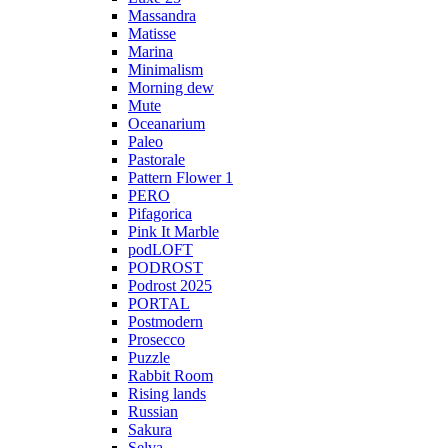
Massandra
Matisse
Marina
Minimalism
Morning dew
Mute
Oceanarium
Paleo
Pastorale
Pattern Flower 1
PERO
Pifagorica
Pink It Marble
podLOFT
PODROST
Podrost 2025
PORTAL
Postmodern
Prosecco
Puzzle
Rabbit Room
Rising lands
Russian
Sakura
Selva