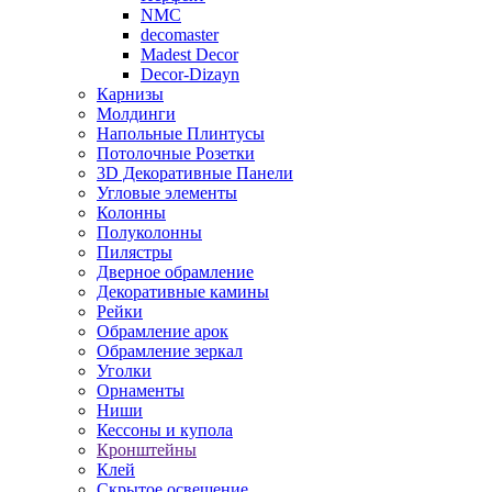
NMC
decomaster
Madest Decor
Decor-Dizayn
Карнизы
Молдинги
Напольные Плинтусы
Потолочные Розетки
3D Декоративные Панели
Угловые элементы
Колонны
Полуколонны
Пилястры
Дверное обрамление
Декоративные камины
Рейки
Обрамление арок
Обрамление зеркал
Уголки
Орнаменты
Ниши
Кессоны и купола
Кронштейны
Клей
Скрытое освещение