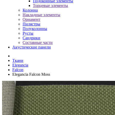
Подоконные элементы
Торцевые элементы
Колонна
Накладные элементы
Орнамент
Пилястры
Полуколонны
Русты
Сандрики
Составные части
Акустические панели
Ткани
Elegancia
Falcon
Elegancia Falcon Moss