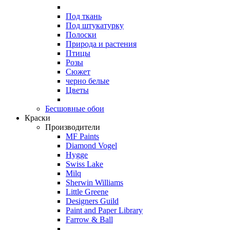
Под ткань
Под штукатурку
Полоски
Природа и растения
Птицы
Розы
Сюжет
черно белые
Цветы
Бесшовные обои
Краски
Производители
MF Paints
Diamond Vogel
Hygge
Swiss Lake
Milq
Sherwin Williams
Little Greene
Designers Guild
Paint and Paper Library
Farrow & Ball