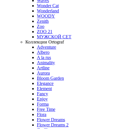
Waves
Wonder Cat
Wonderland
WOODY
Zenith
Zoo
ZOO 21
МУЖСКОЙ СЕТ
Коллекции Ortograf
Adventure
Albero
A la rus
Animality
Artline
Aurora
Bloom Garden
Elegance
Element
Fancy
Enjoy
Forma
Free Time
Flora
Flower Dreams
Flower Dreams 2