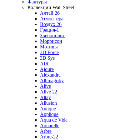
Фактуры
Коллекции Wall Street
Алтай 26
Атмосфера
Воздух 26
Грация-1
Зверополис
Моррисон
Мотивы
3D Force
3D Sys
AIR
Ajoure
Alexandra
Alhmagriby
Alive
Alive 22
Altay
Allusion
Antique
Applique
Aqua de Vida
Aquarelle
Arbre
Arbre-22