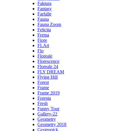
Faktura
Fantasy
Farfalle
Fauna
Fauna Zoom
Felicita
Ferma
Fiore
FLArt
Flo
Floreale
Florescence
Floreale 24
FLY DREAM
Flying Hill
Forest
Frame
Frame 2019
Foresta
Fresh
Funny Tour
Gallery-22
Geometry
Geometry 2018
Geotropick