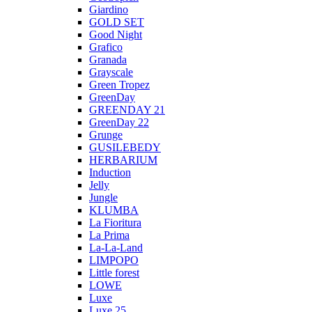
Giardino
GOLD SET
Good Night
Grafico
Granada
Grayscale
Green Tropez
GreenDay
GREENDAY 21
GreenDay 22
Grunge
GUSILEBEDY
HERBARIUM
Induction
Jelly
Jungle
KLUMBA
La Fioritura
La Prima
La-La-Land
LIMPOPO
Little forest
LOWE
Luxe
Luxe 25