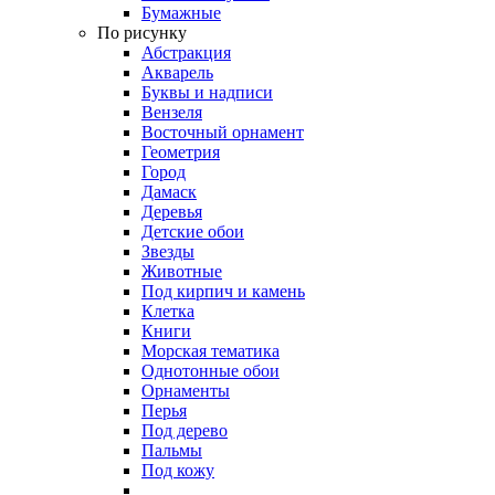
Бумажные
По рисунку
Абстракция
Акварель
Буквы и надписи
Вензеля
Восточный орнамент
Геометрия
Город
Дамаск
Деревья
Детские обои
Звезды
Животные
Под кирпич и камень
Клетка
Книги
Морская тематика
Однотонные обои
Орнаменты
Перья
Под дерево
Пальмы
Под кожу