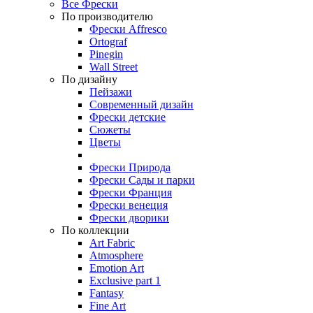
Все Фрески
По производителю
Фрески Affresco
Ortograf
Pinegin
Wall Street
По дизайну
Пейзажи
Современный дизайн
Фрески детские
Сюжеты
Цветы
Фрески Природа
Фрески Сады и парки
Фрески Франция
Фрески венеция
Фрески дворики
По коллекции
Art Fabric
Atmosphere
Emotion Art
Exclusive part 1
Fantasy
Fine Art