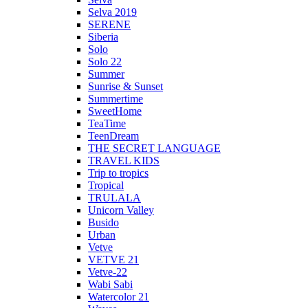
Selva 2019
SERENE
Siberia
Solo
Solo 22
Summer
Sunrise & Sunset
Summertime
SweetHome
TeaTime
TeenDream
THE SECRET LANGUAGE
TRAVEL KIDS
Trip to tropics
Tropical
TRULALA
Unicorn Valley
Busido
Urban
Vetve
VETVE 21
Vetve-22
Wabi Sabi
Watercolor 21