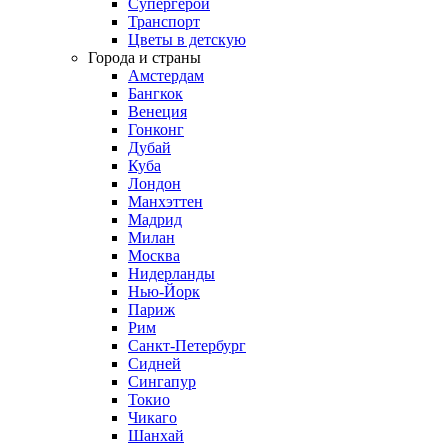
Супергерои
Транспорт
Цветы в детскую
Города и страны
Амстердам
Бангкок
Венеция
Гонконг
Дубай
Куба
Лондон
Манхэттен
Мадрид
Милан
Москва
Нидерланды
Нью-Йорк
Париж
Рим
Санкт-Петербург
Сидней
Сингапур
Токио
Чикаго
Шанхай