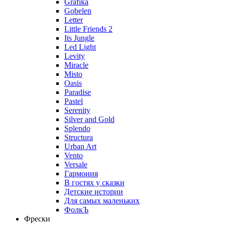
Grafika
Gobelen
Letter
Little Friends 2
Its Jungle
Led Light
Levity
Miracle
Misto
Oasis
Paradise
Pastel
Serenity
Silver and Gold
Splendo
Structura
Urban Art
Vento
Versale
Гармония
В гостях у сказки
Детские истории
Для самых маленьких
ФолкЪ
Фрески