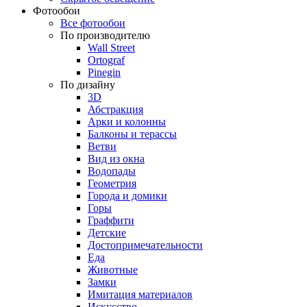
Фотообои
Все фотообои
По производителю
Wall Street
Ortograf
Pinegin
По дизайну
3D
Абстракция
Арки и колонны
Балконы и терассы
Ветви
Вид из окна
Водопады
Геометрия
Города и домики
Горы
Граффити
Детские
Достопримечательности
Еда
Животные
Замки
Имитация материалов
Искусство