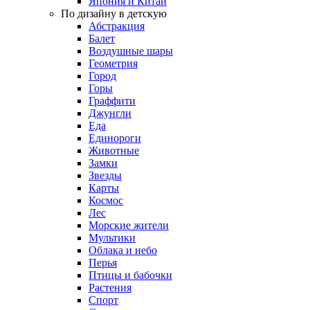
Япония и Китай
По дизайну в детскую
Абстракция
Балет
Воздушные шары
Геометрия
Город
Горы
Граффити
Джунгли
Еда
Единороги
Животные
Замки
Звезды
Карты
Космос
Лес
Морские жители
Мультики
Облака и небо
Перья
Птицы и бабочки
Растения
Спорт