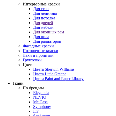
Интерьерные краски
Для стен
Для лепнины
Для потолка
Для дверей
Для мебели
Для оконных рам
Для пола
Для радиаторов
Фасадные краски
Потолочные краски
Лаки и пропитки
Грунтовки
Цвета
Цвета Sherwin WIlliams
Цвета Little Greene
Цвета Paint and Paper Library
Ткани
По брендам
Elegancia
NEVIO
Me Casa
Symphony
Iliv
Sanderson