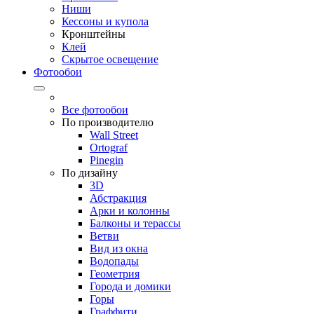
Ниши
Кессоны и купола
Кронштейны
Клей
Скрытое освещение
Фотообои
Все фотообои
По производителю
Wall Street
Ortograf
Pinegin
По дизайну
3D
Абстракция
Арки и колонны
Балконы и терассы
Ветви
Вид из окна
Водопады
Геометрия
Города и домики
Горы
Граффити