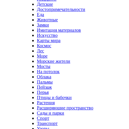
Детские
Достопримечательности
Еда
Животные
Замки
Имитация материалов
Искусство
Карты мира
Космос
Лес
Море
Морские жители
Мосты
На потолок
Облака
Пальмы
Пейзаж
Перья
Птицы и бабочки
Растения
Расширяющие пространство
Сады и парки
Спорт
Транспорт
Узоры