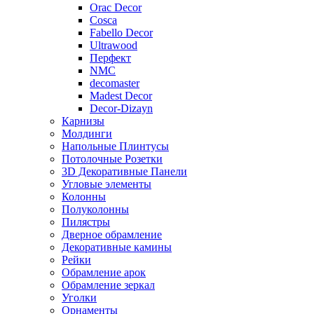
Orac Decor
Cosca
Fabello Decor
Ultrawood
Перфект
NMC
decomaster
Madest Decor
Decor-Dizayn
Карнизы
Молдинги
Напольные Плинтусы
Потолочные Розетки
3D Декоративные Панели
Угловые элементы
Колонны
Полуколонны
Пилястры
Дверное обрамление
Декоративные камины
Рейки
Обрамление арок
Обрамление зеркал
Уголки
Орнаменты