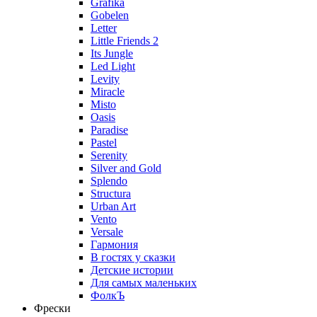
Grafika
Gobelen
Letter
Little Friends 2
Its Jungle
Led Light
Levity
Miracle
Misto
Oasis
Paradise
Pastel
Serenity
Silver and Gold
Splendo
Structura
Urban Art
Vento
Versale
Гармония
В гостях у сказки
Детские истории
Для самых маленьких
ФолкЪ
Фрески