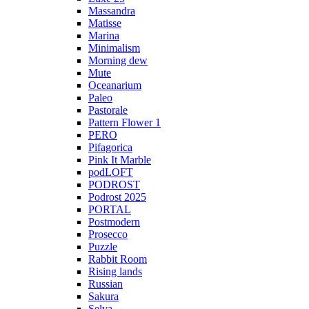
Massandra
Matisse
Marina
Minimalism
Morning dew
Mute
Oceanarium
Paleo
Pastorale
Pattern Flower 1
PERO
Pifagorica
Pink It Marble
podLOFT
PODROST
Podrost 2025
PORTAL
Postmodern
Prosecco
Puzzle
Rabbit Room
Rising lands
Russian
Sakura
Selva