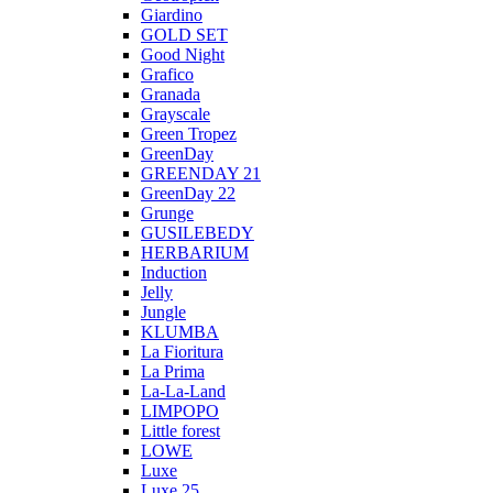
Giardino
GOLD SET
Good Night
Grafico
Granada
Grayscale
Green Tropez
GreenDay
GREENDAY 21
GreenDay 22
Grunge
GUSILEBEDY
HERBARIUM
Induction
Jelly
Jungle
KLUMBA
La Fioritura
La Prima
La-La-Land
LIMPOPO
Little forest
LOWE
Luxe
Luxe 25