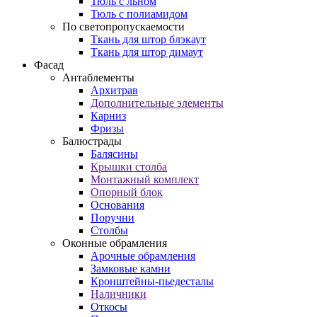
Тюль с льном
Тюль с полиамидом
По светопропускаемости
Ткань для штор блэкаут
Ткань для штор димаут
Фасад
Антаблементы
Архитрав
Дополнительные элементы
Карниз
Фризы
Балюстрады
Балясины
Крышки столба
Монтажный комплект
Опорный блок
Основания
Поручни
Столбы
Оконные обрамления
Арочные обрамления
Замковые камни
Кронштейны-пьедесталы
Наличники
Откосы