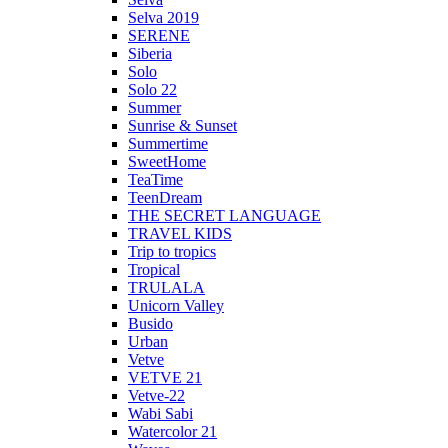
Selva 2019
SERENE
Siberia
Solo
Solo 22
Summer
Sunrise & Sunset
Summertime
SweetHome
TeaTime
TeenDream
THE SECRET LANGUAGE
TRAVEL KIDS
Trip to tropics
Tropical
TRULALA
Unicorn Valley
Busido
Urban
Vetve
VETVE 21
Vetve-22
Wabi Sabi
Watercolor 21