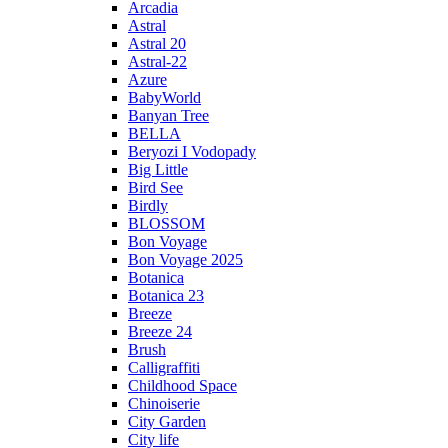
Arcadia
Astral
Astral 20
Astral-22
Azure
BabyWorld
Banyan Tree
BELLA
Beryozi I Vodopady
Big Little
Bird See
Birdly
BLOSSOM
Bon Voyage
Bon Voyage 2025
Botanica
Botanica 23
Breeze
Breeze 24
Brush
Calligraffiti
Childhood Space
Chinoiserie
City Garden
City life