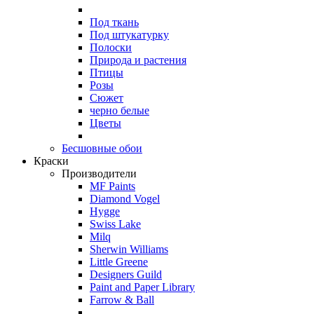
Под ткань
Под штукатурку
Полоски
Природа и растения
Птицы
Розы
Сюжет
черно белые
Цветы
Бесшовные обои
Краски
Производители
MF Paints
Diamond Vogel
Hygge
Swiss Lake
Milq
Sherwin Williams
Little Greene
Designers Guild
Paint and Paper Library
Farrow & Ball