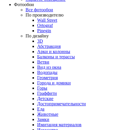
Фотообои
Все фотообои
По производителю
Wall Street
Ortograf
Pinegin
По дизайну
3D
Абстракция
Арки и колонны
Балконы и терассы
Ветви
Вид из окна
Водопады
Геометрия
Города и домики
Горы
Граффити
Детские
Достопримечательности
Еда
Животные
Замки
Имитация материалов
Искусство