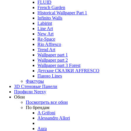
FLUID
French Garden
Historical Wallpaper Part 1
Infinito Walls
Labirint
Line Art
New Art
Re-Space
Rio Affresco
Trend Art
Wallpaper part 1
Wallpaper part 2
Wallpaper part 3 Forest
Детские СКАЗКИ AFFRESCO
Панно Lines
Фактуры
3D Стеновые Панели
Профили Neexy
Обои
Посмотреть все обои
По брендам
A Grifoni
Alessandro Allori
Aura