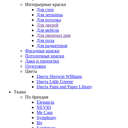
Интерьерные краски
Для стен
Для лепнины
Для потолка
Для дверей
Для мебели
Для оконных рам
Для пола
Для радиаторов
Фасадные краски
Потолочные краски
Лаки и пропитки
Грунтовки
Цвета
Цвета Sherwin WIlliams
Цвета Little Greene
Цвета Paint and Paper Library
Ткани
По брендам
Elegancia
NEVIO
Me Casa
Symphony
Iliv
Sanderson