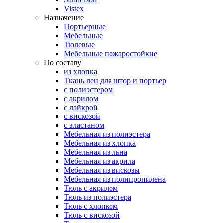
Vistex
Назначение
Портьерные
Мебельные
Тюлевые
Мебельные пожаростойкие
По составу
из хлопка
Ткань лен для штор и портьер
с полиэстером
с акрилом
с лайкрой
с вискозой
с эластаном
Мебельная из полиэстера
Мебельная из хлопка
Мебельная из льна
Мебельная из акрила
Мебельная из вискозы
Мебельная из полипропилена
Тюль с акрилом
Тюль из полиэстера
Тюль с хлопком
Тюль с вискозой