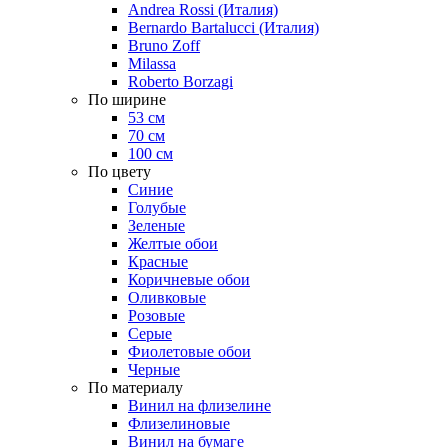
Andrea Rossi (Италия)
Bernardo Bartalucci (Италия)
Bruno Zoff
Milassa
Roberto Borzagi
По ширине
53 см
70 см
100 см
По цвету
Синие
Голубые
Зеленые
Желтые обои
Красные
Коричневые обои
Оливковые
Розовые
Серые
Фиолетовые обои
Черные
По материалу
Винил на флизелине
Флизелиновые
Винил на бумаге