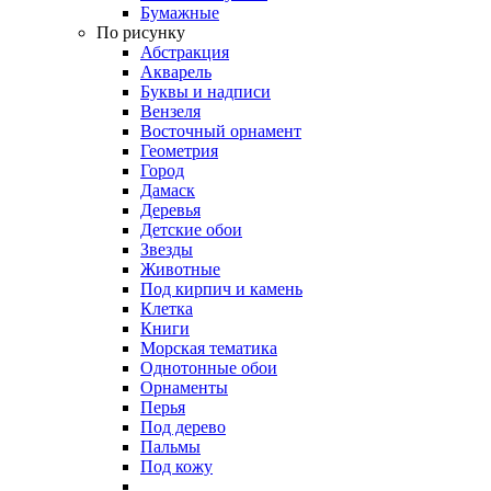
Бумажные
По рисунку
Абстракция
Акварель
Буквы и надписи
Вензеля
Восточный орнамент
Геометрия
Город
Дамаск
Деревья
Детские обои
Звезды
Животные
Под кирпич и камень
Клетка
Книги
Морская тематика
Однотонные обои
Орнаменты
Перья
Под дерево
Пальмы
Под кожу