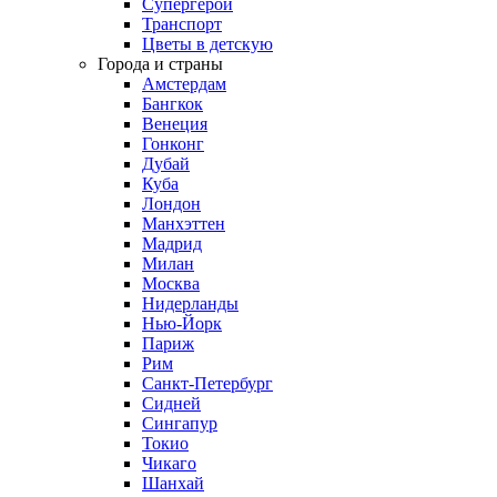
Супергерои
Транспорт
Цветы в детскую
Города и страны
Амстердам
Бангкок
Венеция
Гонконг
Дубай
Куба
Лондон
Манхэттен
Мадрид
Милан
Москва
Нидерланды
Нью-Йорк
Париж
Рим
Санкт-Петербург
Сидней
Сингапур
Токио
Чикаго
Шанхай