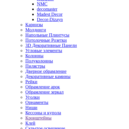
NMC
decomaster
Madest Decor
Decor-Dizayn
Карнизы
Молдинги
Напольные Плинтусы
Потолочные Розетки
3D Декоративные Панели
Угловые элементы
Колонны
Полуколонны
Пилястры
Дверное обрамление
Декоративные камины
Рейки
Обрамление арок
Обрамление зеркал
Уголки
Орнаменты
Ниши
Кессоны и купола
Кронштейны
Клей
Скрытое освещение