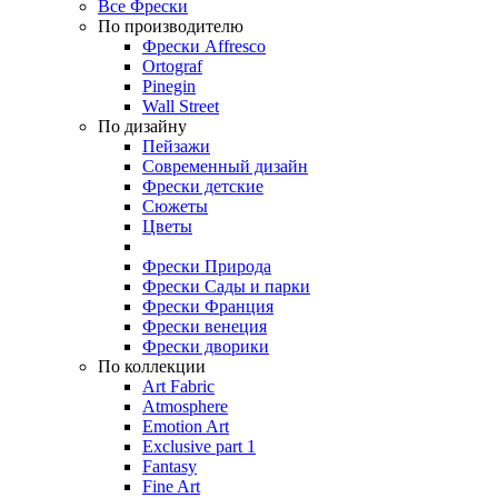
Все Фрески
По производителю
Фрески Affresco
Ortograf
Pinegin
Wall Street
По дизайну
Пейзажи
Современный дизайн
Фрески детские
Сюжеты
Цветы
Фрески Природа
Фрески Сады и парки
Фрески Франция
Фрески венеция
Фрески дворики
По коллекции
Art Fabric
Atmosphere
Emotion Art
Exclusive part 1
Fantasy
Fine Art