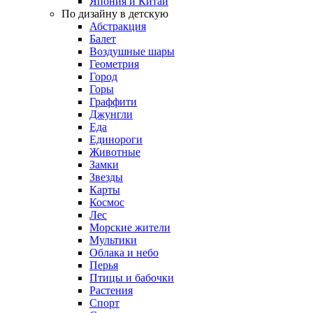
Япония и Китай
По дизайну в детскую
Абстракция
Балет
Воздушные шары
Геометрия
Город
Горы
Граффити
Джунгли
Еда
Единороги
Животные
Замки
Звезды
Карты
Космос
Лес
Морские жители
Мультики
Облака и небо
Перья
Птицы и бабочки
Растения
Спорт