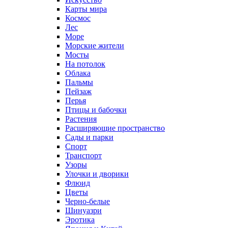
Карты мира
Космос
Лес
Море
Морские жители
Мосты
На потолок
Облака
Пальмы
Пейзаж
Перья
Птицы и бабочки
Растения
Расширяющие пространство
Сады и парки
Спорт
Транспорт
Узоры
Улочки и дворики
Флюид
Цветы
Черно-белые
Шинуазри
Эротика