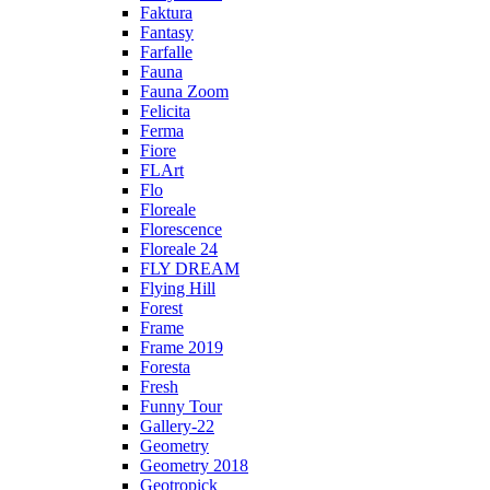
Faktura
Fantasy
Farfalle
Fauna
Fauna Zoom
Felicita
Ferma
Fiore
FLArt
Flo
Floreale
Florescence
Floreale 24
FLY DREAM
Flying Hill
Forest
Frame
Frame 2019
Foresta
Fresh
Funny Tour
Gallery-22
Geometry
Geometry 2018
Geotropick