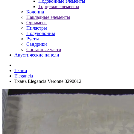
Подоконные элементы
Торцевые элементы
Колонна
Накладные элементы
Орнамент
Пилястры
Полуколонны
Русты
Сандрики
Составные части
Акустические панели
Ткани
Elegancia
Ткань Elegancia Veronne 3290012