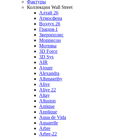
Фактуры
Коллекции Wall Street
Алтай 26
Атмосфера
Воздух 26
Грация-1
Зверополис
Моррисон
Мотивы
3D Force
3D Sys
AIR
Ajoure
Alexandra
Alhmagriby
Alive
Alive 22
Altay
Allusion
Antique
Applique
Aqua de Vida
Aquarelle
Arbre
Arbre-22