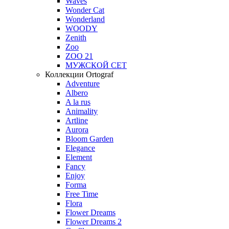
Waves
Wonder Cat
Wonderland
WOODY
Zenith
Zoo
ZOO 21
МУЖСКОЙ СЕТ
Коллекции Ortograf
Adventure
Albero
A la rus
Animality
Artline
Aurora
Bloom Garden
Elegance
Element
Fancy
Enjoy
Forma
Free Time
Flora
Flower Dreams
Flower Dreams 2