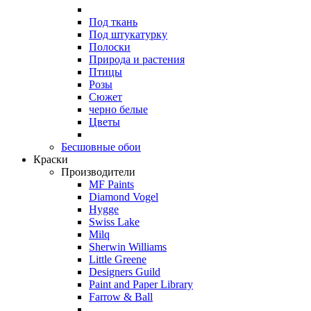
Под ткань
Под штукатурку
Полоски
Природа и растения
Птицы
Розы
Сюжет
черно белые
Цветы
Бесшовные обои
Краски
Производители
MF Paints
Diamond Vogel
Hygge
Swiss Lake
Milq
Sherwin Williams
Little Greene
Designers Guild
Paint and Paper Library
Farrow & Ball