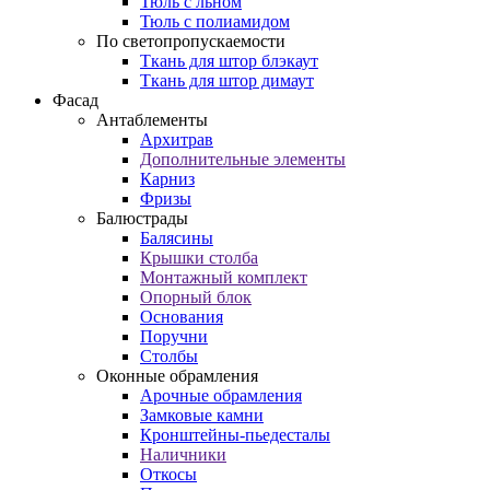
Тюль с льном
Тюль с полиамидом
По светопропускаемости
Ткань для штор блэкаут
Ткань для штор димаут
Фасад
Антаблементы
Архитрав
Дополнительные элементы
Карниз
Фризы
Балюстрады
Балясины
Крышки столба
Монтажный комплект
Опорный блок
Основания
Поручни
Столбы
Оконные обрамления
Арочные обрамления
Замковые камни
Кронштейны-пьедесталы
Наличники
Откосы