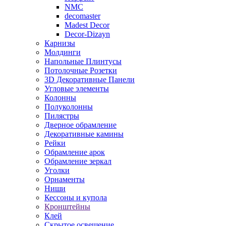
NMC
decomaster
Madest Decor
Decor-Dizayn
Карнизы
Молдинги
Напольные Плинтусы
Потолочные Розетки
3D Декоративные Панели
Угловые элементы
Колонны
Полуколонны
Пилястры
Дверное обрамление
Декоративные камины
Рейки
Обрамление арок
Обрамление зеркал
Уголки
Орнаменты
Ниши
Кессоны и купола
Кронштейны
Клей
Скрытое освещение