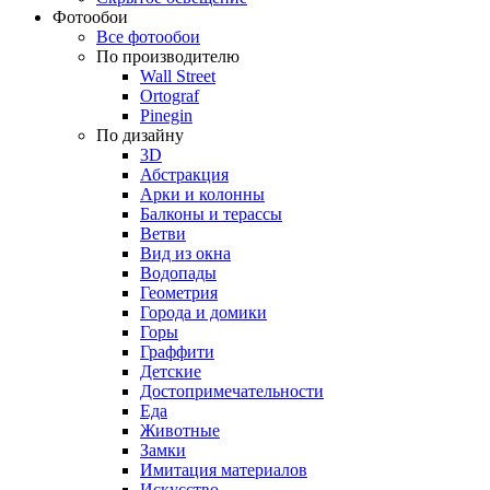
Фотообои
Все фотообои
По производителю
Wall Street
Ortograf
Pinegin
По дизайну
3D
Абстракция
Арки и колонны
Балконы и терассы
Ветви
Вид из окна
Водопады
Геометрия
Города и домики
Горы
Граффити
Детские
Достопримечательности
Еда
Животные
Замки
Имитация материалов
Искусство