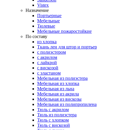
Vistex
Назначение
Портьерные
Мебельные
Тюлевые
Мебельные пожаростойкие
По составу
из хлопка
Ткань лен для штор и портьер
с полиэстером
с акрилом
с лайкрой
с вискозой
с эластаном
Мебельная из полиэстера
Мебельная из хлопка
Мебельная из льна
Мебельная из акрила
Мебельная из вискозы
Мебельная из полипропилена
Тюль с акрилом
Тюль из полиэстера
Тюль с хлопком
Тюль с вискозой