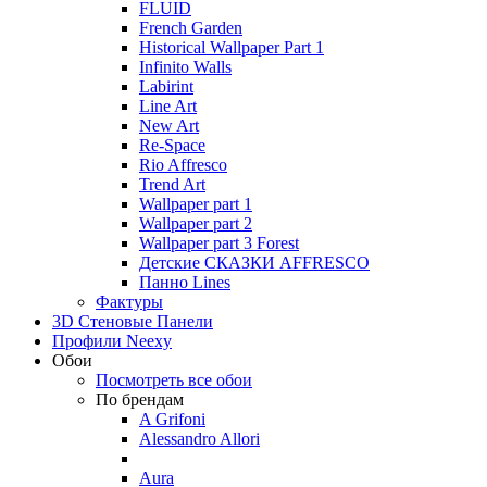
FLUID
French Garden
Historical Wallpaper Part 1
Infinito Walls
Labirint
Line Art
New Art
Re-Space
Rio Affresco
Trend Art
Wallpaper part 1
Wallpaper part 2
Wallpaper part 3 Forest
Детские СКАЗКИ AFFRESCO
Панно Lines
Фактуры
3D Стеновые Панели
Профили Neexy
Обои
Посмотреть все обои
По брендам
A Grifoni
Alessandro Allori
Aura