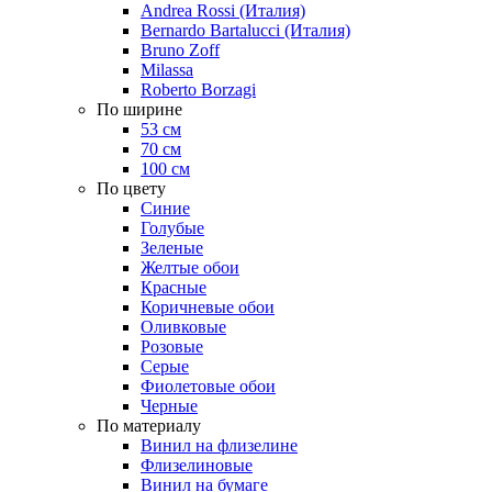
Andrea Rossi (Италия)
Bernardo Bartalucci (Италия)
Bruno Zoff
Milassa
Roberto Borzagi
По ширине
53 см
70 см
100 см
По цвету
Синие
Голубые
Зеленые
Желтые обои
Красные
Коричневые обои
Оливковые
Розовые
Серые
Фиолетовые обои
Черные
По материалу
Винил на флизелине
Флизелиновые
Винил на бумаге