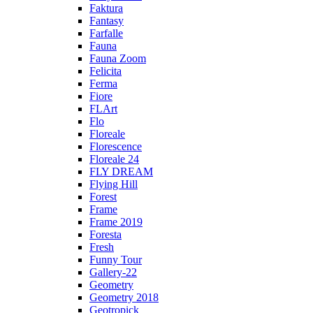
Faktura
Fantasy
Farfalle
Fauna
Fauna Zoom
Felicita
Ferma
Fiore
FLArt
Flo
Floreale
Florescence
Floreale 24
FLY DREAM
Flying Hill
Forest
Frame
Frame 2019
Foresta
Fresh
Funny Tour
Gallery-22
Geometry
Geometry 2018
Geotropick