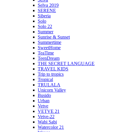
Selva 2019
SERENE
Siberia
Solo
Solo 22
Summer
Sunrise & Sunset
Summertime
SweetHome
TeaTime
TeenDream
THE SECRET LANGUAGE
TRAVEL KIDS
Trip to tropics
Tropical
TRULALA
Unicorn Valley
Busido
Urban
Vetve
VETVE 21
Vetve-22
Wabi Sabi
Watercolor 21