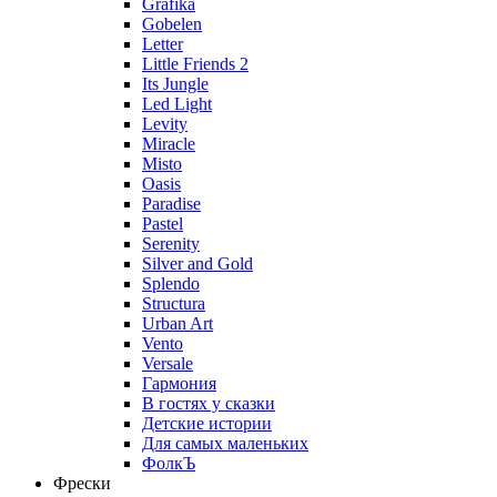
Grafika
Gobelen
Letter
Little Friends 2
Its Jungle
Led Light
Levity
Miracle
Misto
Oasis
Paradise
Pastel
Serenity
Silver and Gold
Splendo
Structura
Urban Art
Vento
Versale
Гармония
В гостях у сказки
Детские истории
Для самых маленьких
ФолкЪ
Фрески