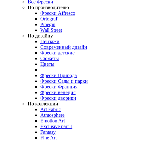
Все Фрески
По производителю
Фрески Affresco
Ortograf
Pinegin
Wall Street
По дизайну
Пейзажи
Современный дизайн
Фрески детские
Сюжеты
Цветы
Фрески Природа
Фрески Сады и парки
Фрески Франция
Фрески венеция
Фрески дворики
По коллекции
Art Fabric
Atmosphere
Emotion Art
Exclusive part 1
Fantasy
Fine Art