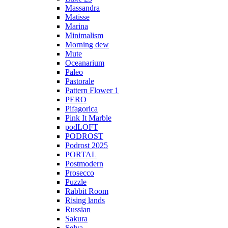
Massandra
Matisse
Marina
Minimalism
Morning dew
Mute
Oceanarium
Paleo
Pastorale
Pattern Flower 1
PERO
Pifagorica
Pink It Marble
podLOFT
PODROST
Podrost 2025
PORTAL
Postmodern
Prosecco
Puzzle
Rabbit Room
Rising lands
Russian
Sakura
Selva