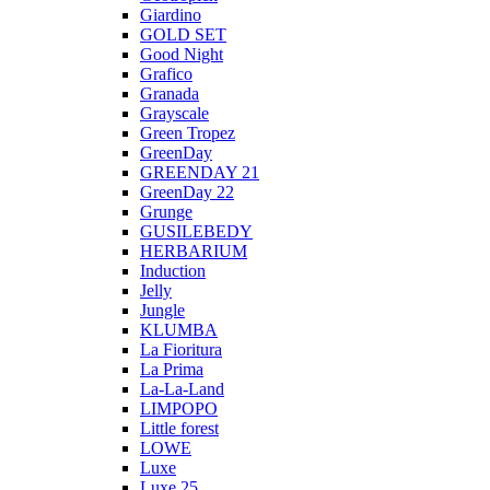
Giardino
GOLD SET
Good Night
Grafico
Granada
Grayscale
Green Tropez
GreenDay
GREENDAY 21
GreenDay 22
Grunge
GUSILEBEDY
HERBARIUM
Induction
Jelly
Jungle
KLUMBA
La Fioritura
La Prima
La-La-Land
LIMPOPO
Little forest
LOWE
Luxe
Luxe 25