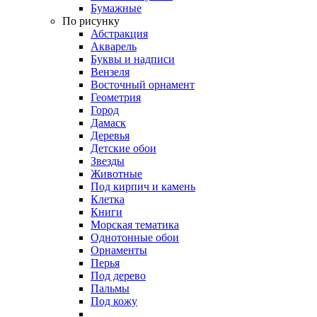
Бумажные
По рисунку
Абстракция
Акварель
Буквы и надписи
Вензеля
Восточный орнамент
Геометрия
Город
Дамаск
Деревья
Детские обои
Звезды
Животные
Под кирпич и камень
Клетка
Книги
Морская тематика
Однотонные обои
Орнаменты
Перья
Под дерево
Пальмы
Под кожу