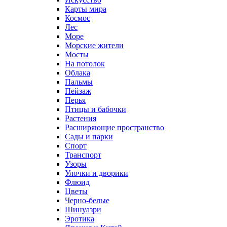
Карты мира
Космос
Лес
Море
Морские жители
Мосты
На потолок
Облака
Пальмы
Пейзаж
Перья
Птицы и бабочки
Растения
Расширяющие пространство
Сады и парки
Спорт
Транспорт
Узоры
Улочки и дворики
Флюид
Цветы
Черно-белые
Шинуазри
Эротика