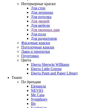
Интерьерные краски
Для стен
Для лепнины
Для потолка
Для дверей
Для мебели
Для оконных рам
Для пола
Для радиаторов
Фасадные краски
Потолочные краски
Лаки и пропитки
Грунтовки
Цвета
Цвета Sherwin WIlliams
Цвета Little Greene
Цвета Paint and Paper Library
Ткани
По брендам
Elegancia
NEVIO
Me Casa
Symphony
Iliv
Sanderson