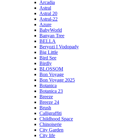
Arcadia
Astral
Astral 20
Astral-22
Azure
BabyWorld
Banyan Tree
BELLA
Beryozi I Vodopady
Big Little
Bird See
Birdly
BLOSSOM
Bon Voyage
Bon Voyage 2025
Botanica
Botanica 23
Breeze
Breeze 24
Brush
Calligraffiti
Childhood Space
Chinoiserie
City Garden
City life