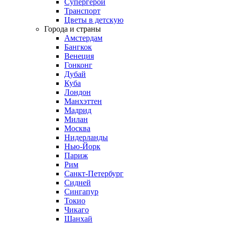
Супергерои
Транспорт
Цветы в детскую
Города и страны
Амстердам
Бангкок
Венеция
Гонконг
Дубай
Куба
Лондон
Манхэттен
Мадрид
Милан
Москва
Нидерланды
Нью-Йорк
Париж
Рим
Санкт-Петербург
Сидней
Сингапур
Токио
Чикаго
Шанхай