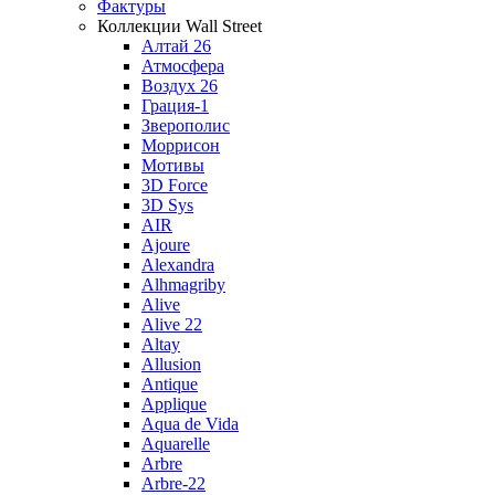
Фактуры
Коллекции Wall Street
Алтай 26
Атмосфера
Воздух 26
Грация-1
Зверополис
Моррисон
Мотивы
3D Force
3D Sys
AIR
Ajoure
Alexandra
Alhmagriby
Alive
Alive 22
Altay
Allusion
Antique
Applique
Aqua de Vida
Aquarelle
Arbre
Arbre-22