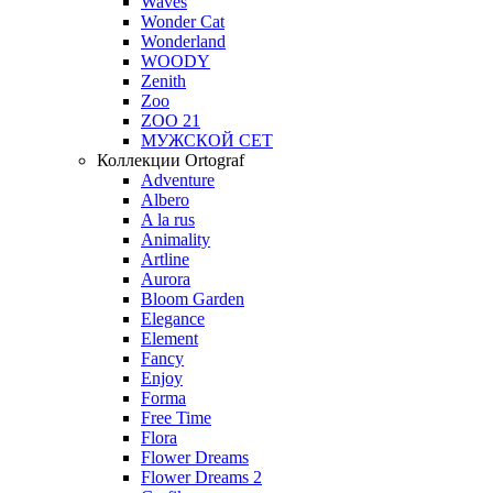
Waves
Wonder Cat
Wonderland
WOODY
Zenith
Zoo
ZOO 21
МУЖСКОЙ СЕТ
Коллекции Ortograf
Adventure
Albero
A la rus
Animality
Artline
Aurora
Bloom Garden
Elegance
Element
Fancy
Enjoy
Forma
Free Time
Flora
Flower Dreams
Flower Dreams 2