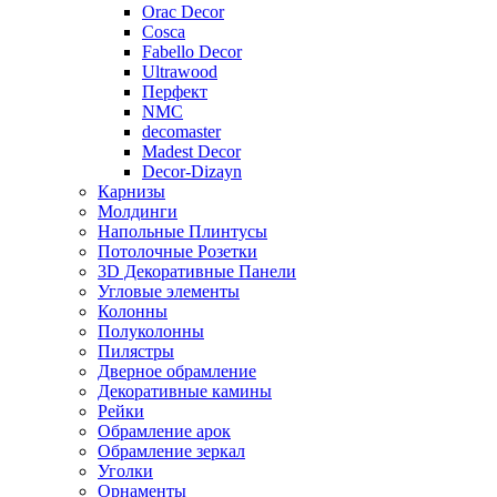
Orac Decor
Cosca
Fabello Decor
Ultrawood
Перфект
NMC
decomaster
Madest Decor
Decor-Dizayn
Карнизы
Молдинги
Напольные Плинтусы
Потолочные Розетки
3D Декоративные Панели
Угловые элементы
Колонны
Полуколонны
Пилястры
Дверное обрамление
Декоративные камины
Рейки
Обрамление арок
Обрамление зеркал
Уголки
Орнаменты