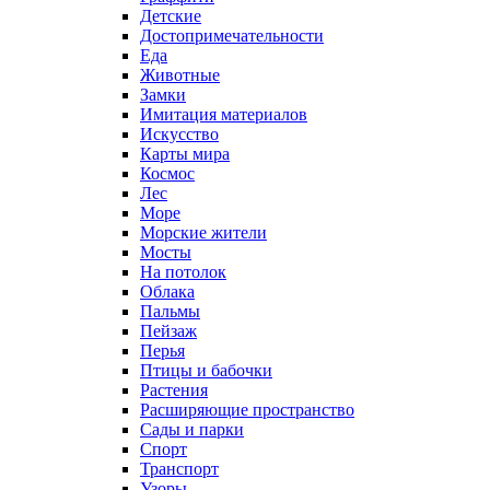
Детские
Достопримечательности
Еда
Животные
Замки
Имитация материалов
Искусство
Карты мира
Космос
Лес
Море
Морские жители
Мосты
На потолок
Облака
Пальмы
Пейзаж
Перья
Птицы и бабочки
Растения
Расширяющие пространство
Сады и парки
Спорт
Транспорт
Узоры