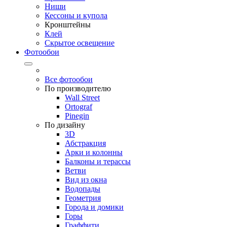
Ниши
Кессоны и купола
Кронштейны
Клей
Скрытое освещение
Фотообои
Все фотообои
По производителю
Wall Street
Ortograf
Pinegin
По дизайну
3D
Абстракция
Арки и колонны
Балконы и терассы
Ветви
Вид из окна
Водопады
Геометрия
Города и домики
Горы
Граффити