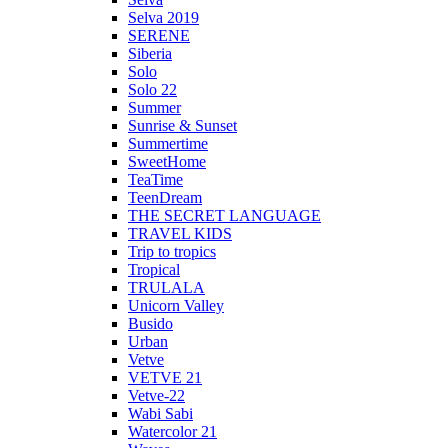
Selva 2019
SERENE
Siberia
Solo
Solo 22
Summer
Sunrise & Sunset
Summertime
SweetHome
TeaTime
TeenDream
THE SECRET LANGUAGE
TRAVEL KIDS
Trip to tropics
Tropical
TRULALA
Unicorn Valley
Busido
Urban
Vetve
VETVE 21
Vetve-22
Wabi Sabi
Watercolor 21