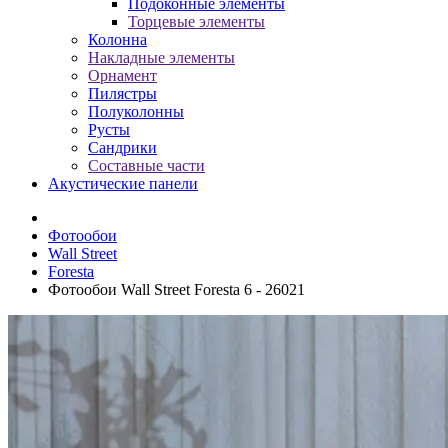
Подоконные элементы
Торцевые элементы
Колонна
Накладные элементы
Орнамент
Пилястры
Полуколонны
Русты
Сандрики
Составные части
Акустические панели
Фотообои
Wall Street
Foresta
Фотообои Wall Street Foresta 6 - 26021