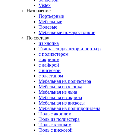
Vistex
Назначение
Портьерные
Мебельные
Тюлевые
Мебельные пожаростойкие
По составу
из хлопка
Ткань лен для штор и портьер
с полиэстером
с акрилом
с лайкрой
с вискозой
с эластаном
Мебельная из полиэстера
Мебельная из хлопка
Мебельная из льна
Мебельная из акрила
Мебельная из вискозы
Мебельная из полипропилена
Тюль с акрилом
Тюль из полиэстера
Тюль с хлопком
Тюль с вискозой