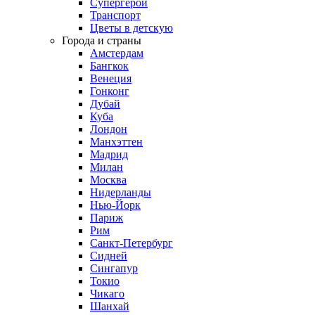
Супергерои
Транспорт
Цветы в детскую
Города и страны
Амстердам
Бангкок
Венеция
Гонконг
Дубай
Куба
Лондон
Манхэттен
Мадрид
Милан
Москва
Нидерланды
Нью-Йорк
Париж
Рим
Санкт-Петербург
Сидней
Сингапур
Токио
Чикаго
Шанхай