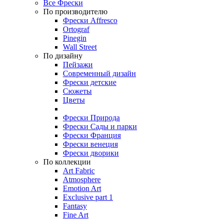
Все Фрески
По производителю
Фрески Affresco
Ortograf
Pinegin
Wall Street
По дизайну
Пейзажи
Современный дизайн
Фрески детские
Сюжеты
Цветы
Фрески Природа
Фрески Сады и парки
Фрески Франция
Фрески венеция
Фрески дворики
По коллекции
Art Fabric
Atmosphere
Emotion Art
Exclusive part 1
Fantasy
Fine Art