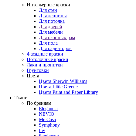
Интерьерные краски
Для стен
Для лепнины
Для потолка
Для дверей
Для мебели
Для оконных рам
Для пола
Для радиаторов
Фасадные краски
Потолочные краски
Лаки и пропитки
Грунтовки
Цвета
Цвета Sherwin WIlliams
Цвета Little Greene
Цвета Paint and Paper Library
Ткани
По брендам
Elegancia
NEVIO
Me Casa
Symphony
Iliv
Sanderson