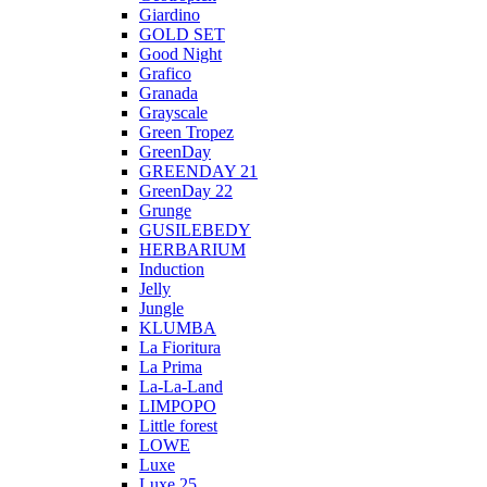
Giardino
GOLD SET
Good Night
Grafico
Granada
Grayscale
Green Tropez
GreenDay
GREENDAY 21
GreenDay 22
Grunge
GUSILEBEDY
HERBARIUM
Induction
Jelly
Jungle
KLUMBA
La Fioritura
La Prima
La-La-Land
LIMPOPO
Little forest
LOWE
Luxe
Luxe 25