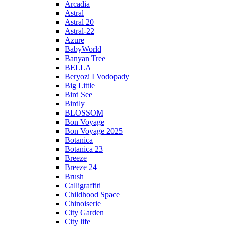
Arcadia
Astral
Astral 20
Astral-22
Azure
BabyWorld
Banyan Tree
BELLA
Beryozi I Vodopady
Big Little
Bird See
Birdly
BLOSSOM
Bon Voyage
Bon Voyage 2025
Botanica
Botanica 23
Breeze
Breeze 24
Brush
Calligraffiti
Childhood Space
Chinoiserie
City Garden
City life