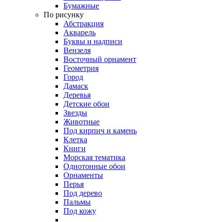
Бумажные
По рисунку
Абстракция
Акварель
Буквы и надписи
Вензеля
Восточный орнамент
Геометрия
Город
Дамаск
Деревья
Детские обои
Звезды
Животные
Под кирпич и камень
Клетка
Книги
Морская тематика
Однотонные обои
Орнаменты
Перья
Под дерево
Пальмы
Под кожу