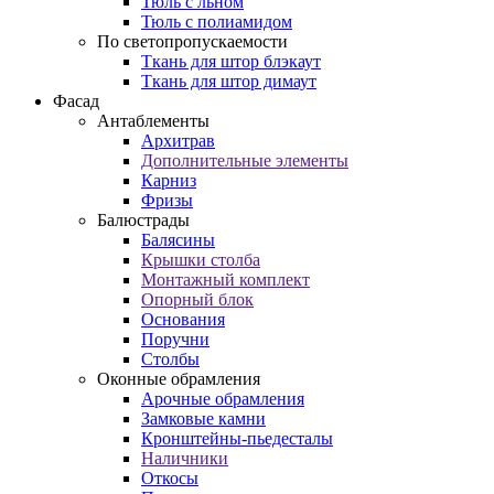
Тюль с льном
Тюль с полиамидом
По светопропускаемости
Ткань для штор блэкаут
Ткань для штор димаут
Фасад
Антаблементы
Архитрав
Дополнительные элементы
Карниз
Фризы
Балюстрады
Балясины
Крышки столба
Монтажный комплект
Опорный блок
Основания
Поручни
Столбы
Оконные обрамления
Арочные обрамления
Замковые камни
Кронштейны-пьедесталы
Наличники
Откосы