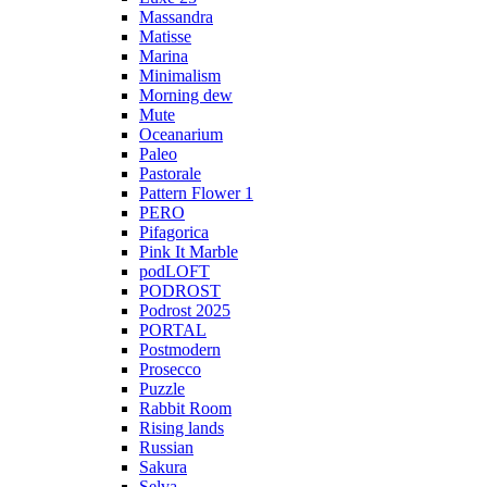
Massandra
Matisse
Marina
Minimalism
Morning dew
Mute
Oceanarium
Paleo
Pastorale
Pattern Flower 1
PERO
Pifagorica
Pink It Marble
podLOFT
PODROST
Podrost 2025
PORTAL
Postmodern
Prosecco
Puzzle
Rabbit Room
Rising lands
Russian
Sakura
Selva