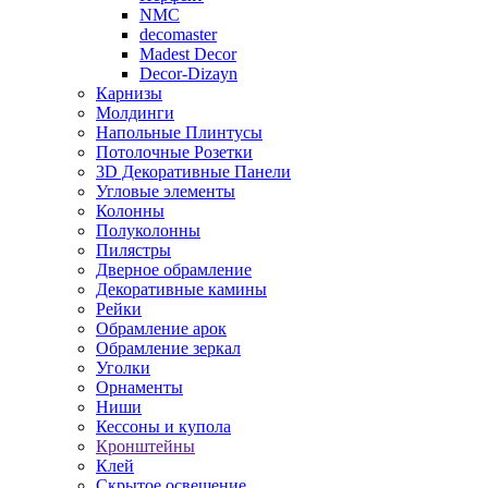
NMC
decomaster
Madest Decor
Decor-Dizayn
Карнизы
Молдинги
Напольные Плинтусы
Потолочные Розетки
3D Декоративные Панели
Угловые элементы
Колонны
Полуколонны
Пилястры
Дверное обрамление
Декоративные камины
Рейки
Обрамление арок
Обрамление зеркал
Уголки
Орнаменты
Ниши
Кессоны и купола
Кронштейны
Клей
Скрытое освещение