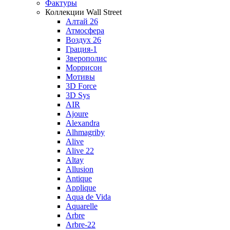
Фактуры
Коллекции Wall Street
Алтай 26
Атмосфера
Воздух 26
Грация-1
Зверополис
Моррисон
Мотивы
3D Force
3D Sys
AIR
Ajoure
Alexandra
Alhmagriby
Alive
Alive 22
Altay
Allusion
Antique
Applique
Aqua de Vida
Aquarelle
Arbre
Arbre-22