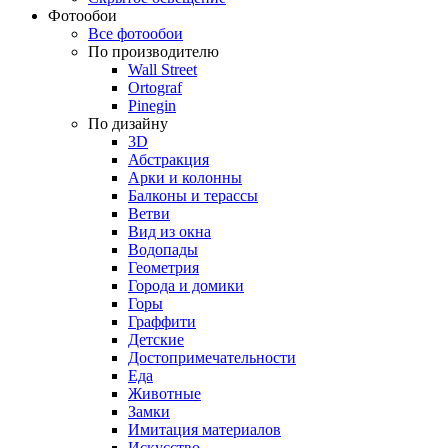
Фотообои
Все фотообои
По производителю
Wall Street
Ortograf
Pinegin
По дизайну
3D
Абстракция
Арки и колонны
Балконы и терассы
Ветви
Вид из окна
Водопады
Геометрия
Города и домики
Горы
Граффити
Детские
Достопримечательности
Еда
Животные
Замки
Имитация материалов
Искусство