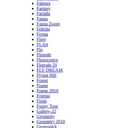
Faktura
Fantasy
Farfalle
Fauna
Fauna Zoom
Felicita
Ferma
Fiore
FLArt
Flo
Floreale
Florescence
Floreale 24
FLY DREAM
Flying Hill
Forest
Frame
Frame 2019
Foresta
Fresh
Funny Tour
Gallery-22
Geometry
Geometry 2018
Geotropick