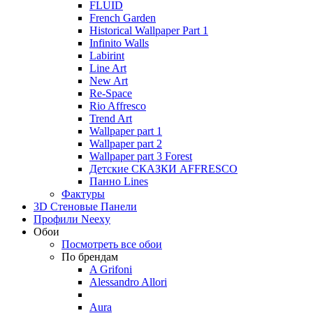
FLUID
French Garden
Historical Wallpaper Part 1
Infinito Walls
Labirint
Line Art
New Art
Re-Space
Rio Affresco
Trend Art
Wallpaper part 1
Wallpaper part 2
Wallpaper part 3 Forest
Детские СКАЗКИ AFFRESCO
Панно Lines
Фактуры
3D Стеновые Панели
Профили Neexy
Обои
Посмотреть все обои
По брендам
A Grifoni
Alessandro Allori
Aura