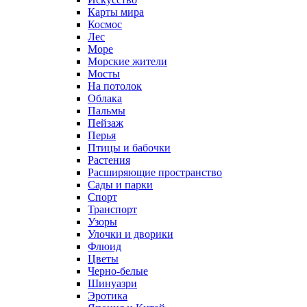
Карты мира
Космос
Лес
Море
Морские жители
Мосты
На потолок
Облака
Пальмы
Пейзаж
Перья
Птицы и бабочки
Растения
Расширяющие пространство
Сады и парки
Спорт
Транспорт
Узоры
Улочки и дворики
Флюид
Цветы
Черно-белые
Шинуазри
Эротика