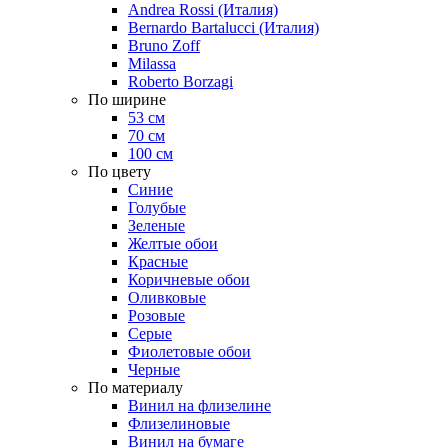
Andrea Rossi (Италия)
Bernardo Bartalucci (Италия)
Bruno Zoff
Milassa
Roberto Borzagi
По ширине
53 см
70 см
100 см
По цвету
Синие
Голубые
Зеленые
Желтые обои
Красные
Коричневые обои
Оливковые
Розовые
Серые
Фиолетовые обои
Черные
По материалу
Винил на флизелине
Флизелиновые
Винил на бумаге