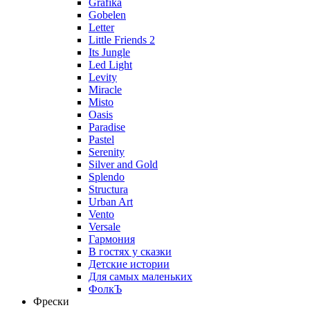
Grafika
Gobelen
Letter
Little Friends 2
Its Jungle
Led Light
Levity
Miracle
Misto
Oasis
Paradise
Pastel
Serenity
Silver and Gold
Splendo
Structura
Urban Art
Vento
Versale
Гармония
В гостях у сказки
Детские истории
Для самых маленьких
ФолкЪ
Фрески