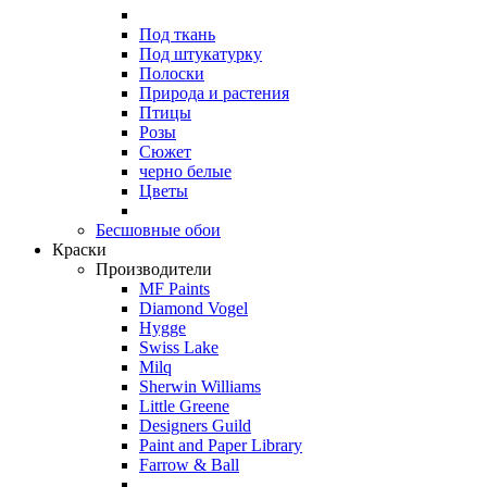
Под ткань
Под штукатурку
Полоски
Природа и растения
Птицы
Розы
Сюжет
черно белые
Цветы
Бесшовные обои
Краски
Производители
MF Paints
Diamond Vogel
Hygge
Swiss Lake
Milq
Sherwin Williams
Little Greene
Designers Guild
Paint and Paper Library
Farrow & Ball