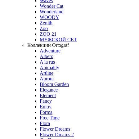
Waves
Wonder Cat
Wonderland
WOODY
Zenith
Zoo
ZOO 21
МУЖСКОЙ СЕТ
Коллекции Ortograf
Adventure
Albero
A la rus
Animality
Artline
Aurora
Bloom Garden
Elegance
Element
Fancy
Enjoy
Forma
Free Time
Flora
Flower Dreams
Flower Dreams 2