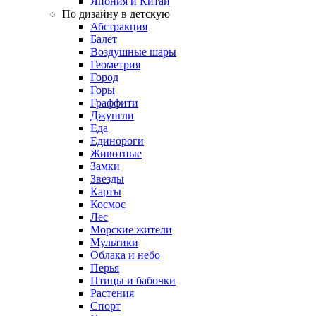
Япония и Китай
По дизайну в детскую
Абстракция
Балет
Воздушные шары
Геометрия
Город
Горы
Граффити
Джунгли
Еда
Единороги
Животные
Замки
Звезды
Карты
Космос
Лес
Морские жители
Мультики
Облака и небо
Перья
Птицы и бабочки
Растения
Спорт