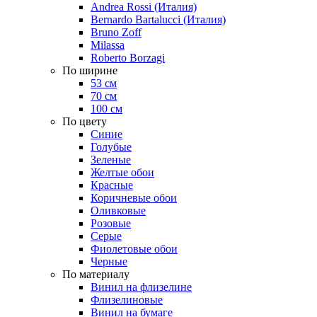
Andrea Rossi (Италия)
Bernardo Bartalucci (Италия)
Bruno Zoff
Milassa
Roberto Borzagi
По ширине
53 см
70 см
100 см
По цвету
Синие
Голубые
Зеленые
Желтые обои
Красные
Коричневые обои
Оливковые
Розовые
Серые
Фиолетовые обои
Черные
По материалу
Винил на флизелине
Флизелиновые
Винил на бумаге