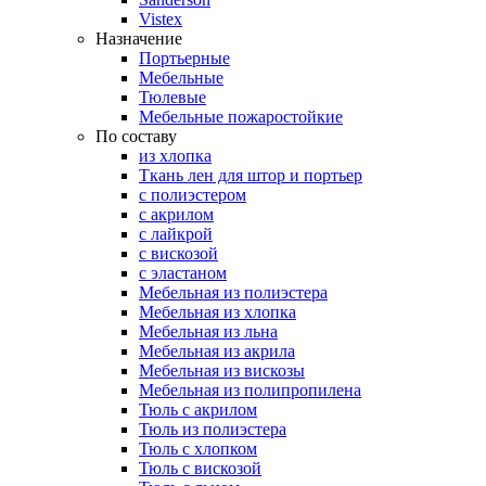
Vistex
Назначение
Портьерные
Мебельные
Тюлевые
Мебельные пожаростойкие
По составу
из хлопка
Ткань лен для штор и портьер
с полиэстером
с акрилом
с лайкрой
с вискозой
с эластаном
Мебельная из полиэстера
Мебельная из хлопка
Мебельная из льна
Мебельная из акрила
Мебельная из вискозы
Мебельная из полипропилена
Тюль с акрилом
Тюль из полиэстера
Тюль с хлопком
Тюль с вискозой