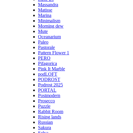
Massandra
Matisse
Marina
Minimalism
Morning dew
Mute
Oceanarium
Paleo
Pastorale
Pattern Flower 1
PERO
Pifagorica
Pink It Marble
podLOFT
PODROST
Podrost 2025
PORTAL
Postmodern
Prosecco
Puzzle
Rabbit Room
Rising lands
Russian
Sakura
Selva