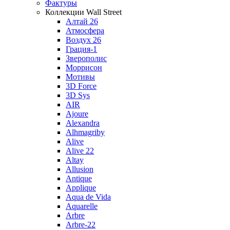
Фактуры
Коллекции Wall Street
Алтай 26
Атмосфера
Воздух 26
Грация-1
Зверополис
Моррисон
Мотивы
3D Force
3D Sys
AIR
Ajoure
Alexandra
Alhmagriby
Alive
Alive 22
Altay
Allusion
Antique
Applique
Aqua de Vida
Aquarelle
Arbre
Arbre-22