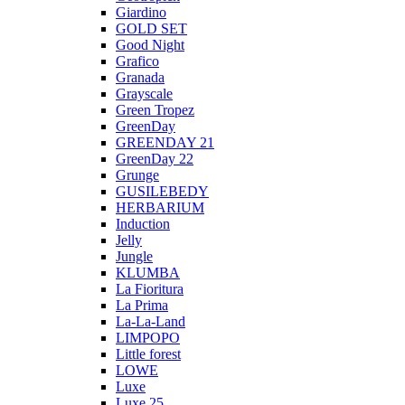
Giardino
GOLD SET
Good Night
Grafico
Granada
Grayscale
Green Tropez
GreenDay
GREENDAY 21
GreenDay 22
Grunge
GUSILEBEDY
HERBARIUM
Induction
Jelly
Jungle
KLUMBA
La Fioritura
La Prima
La-La-Land
LIMPOPO
Little forest
LOWE
Luxe
Luxe 25