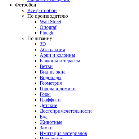
Фотообои
Все фотообои
По производителю
Wall Street
Ortograf
Pinegin
По дизайну
3D
Абстракция
Арки и колонны
Балконы и терассы
Ветви
Вид из окна
Водопады
Геометрия
Города и домики
Горы
Граффити
Детские
Достопримечательности
Еда
Животные
Замки
Имитация материалов
Искусство