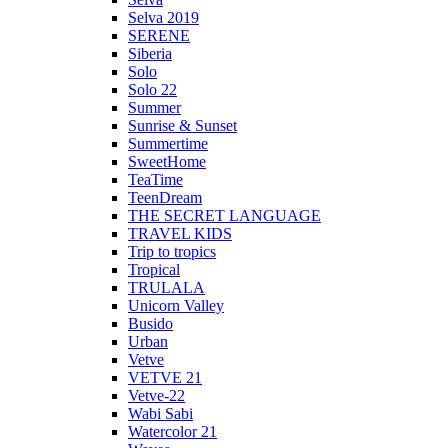
Selva 2019
SERENE
Siberia
Solo
Solo 22
Summer
Sunrise & Sunset
Summertime
SweetHome
TeaTime
TeenDream
THE SECRET LANGUAGE
TRAVEL KIDS
Trip to tropics
Tropical
TRULALA
Unicorn Valley
Busido
Urban
Vetve
VETVE 21
Vetve-22
Wabi Sabi
Watercolor 21