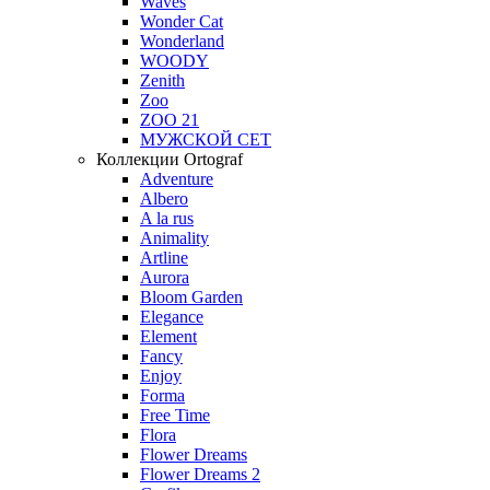
Waves
Wonder Cat
Wonderland
WOODY
Zenith
Zoo
ZOO 21
МУЖСКОЙ СЕТ
Коллекции Ortograf
Adventure
Albero
A la rus
Animality
Artline
Aurora
Bloom Garden
Elegance
Element
Fancy
Enjoy
Forma
Free Time
Flora
Flower Dreams
Flower Dreams 2