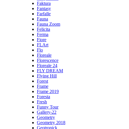
Faktura
Fantasy
Farfalle
Fauna
Fauna Zoom
Felicita
Ferma
Fiore
FLArt
Flo
Floreale
Florescence
Floreale 24
FLY DREAM
Flying Hill
Forest
Frame
Frame 2019
Foresta
Fresh
Funny Tour
Gallery-22
Geometry
Geometry 2018
Geotropick