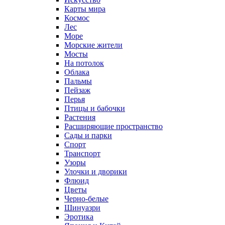
Карты мира
Космос
Лес
Море
Морские жители
Мосты
На потолок
Облака
Пальмы
Пейзаж
Перья
Птицы и бабочки
Растения
Расширяющие пространство
Сады и парки
Спорт
Транспорт
Узоры
Улочки и дворики
Флюид
Цветы
Черно-белые
Шинуазри
Эротика