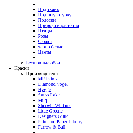
Под ткань
Под штукатурку
Полоски
Природа и растения
Птицы
Розы
Сюжет
черно белые
Цветы
Бесшовные обои
Краски
Производители
MF Paints
Diamond Vogel
Hygge
Swiss Lake
Milq
Sherwin Williams
Little Greene
Designers Guild
Paint and Paper Library
Farrow & Ball