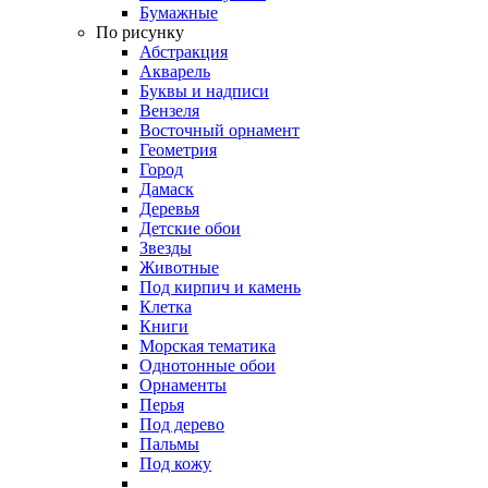
Бумажные
По рисунку
Абстракция
Акварель
Буквы и надписи
Вензеля
Восточный орнамент
Геометрия
Город
Дамаск
Деревья
Детские обои
Звезды
Животные
Под кирпич и камень
Клетка
Книги
Морская тематика
Однотонные обои
Орнаменты
Перья
Под дерево
Пальмы
Под кожу