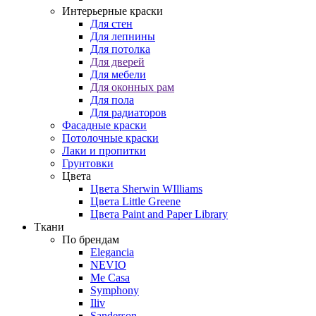
Интерьерные краски
Для стен
Для лепнины
Для потолка
Для дверей
Для мебели
Для оконных рам
Для пола
Для радиаторов
Фасадные краски
Потолочные краски
Лаки и пропитки
Грунтовки
Цвета
Цвета Sherwin WIlliams
Цвета Little Greene
Цвета Paint and Paper Library
Ткани
По брендам
Elegancia
NEVIO
Me Casa
Symphony
Iliv
Sanderson