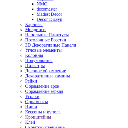
NMC
decomaster
Madest Decor
Decor-Dizayn
Карнизы
Молдинги
Напольные Плинтусы
Потолочные Розетки
3D Декоративные Панели
Угловые элементы
Колонны
Полуколонны
Пилястры
Дверное обрамление
Декоративные камины
Рейки
Обрамление арок
Обрамление зеркал
Уголки
Орнаменты
Ниши
Кессоны и купола
Кронштейны
Клей
Скрытое освещение