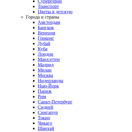
Супергерои
Транспорт
Цветы в детскую
Города и страны
Амстердам
Бангкок
Венеция
Гонконг
Дубай
Куба
Лондон
Манхэттен
Мадрид
Милан
Москва
Нидерланды
Нью-Йорк
Париж
Рим
Санкт-Петербург
Сидней
Сингапур
Токио
Чикаго
Шанхай