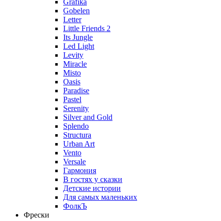
Grafika
Gobelen
Letter
Little Friends 2
Its Jungle
Led Light
Levity
Miracle
Misto
Oasis
Paradise
Pastel
Serenity
Silver and Gold
Splendo
Structura
Urban Art
Vento
Versale
Гармония
В гостях у сказки
Детские истории
Для самых маленьких
ФолкЪ
Фрески