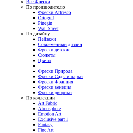
Все Фрески
По производителю
Фрески Affresco
Ortograf
Pinegin
Wall Street
По дизайну
Пейзажи
Современный дизайн
Фрески детские
Сюжеты
Цветы
Фрески Природа
Фрески Сады и парки
Фрески Франция
Фрески венеция
Фрески дворики
По коллекции
Art Fabric
Atmosphere
Emotion Art
Exclusive part 1
Fantasy
Fine Art