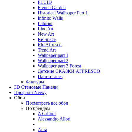
FLUID
French Garden
Historical Wallpaper Part 1
Infinito Walls
Labirint
Line Art
New Art
Re-Space
Rio Affresco
Trend Art
Wallpaper part 1
Wallpaper part 2
Wallpaper part 3 Forest
Детские СКАЗКИ AFFRESCO
Панно Lines
Фактуры
3D Стеновые Панели
Профили Neexy
Обои
Посмотреть все обои
По брендам
A Grifoni
Alessandro Allori
Aura