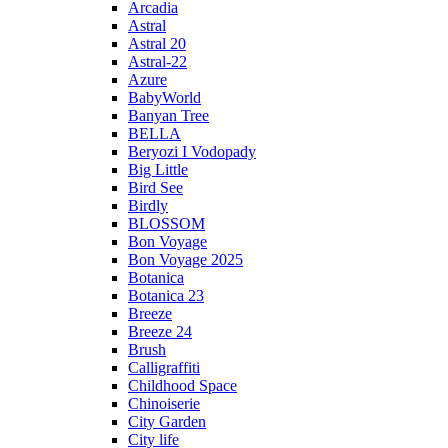
Arcadia
Astral
Astral 20
Astral-22
Azure
BabyWorld
Banyan Tree
BELLA
Beryozi I Vodopady
Big Little
Bird See
Birdly
BLOSSOM
Bon Voyage
Bon Voyage 2025
Botanica
Botanica 23
Breeze
Breeze 24
Brush
Calligraffiti
Childhood Space
Chinoiserie
City Garden
City life