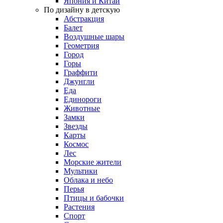
Япония и Китай
По дизайну в детскую
Абстракция
Балет
Воздушные шары
Геометрия
Город
Горы
Граффити
Джунгли
Еда
Единороги
Животные
Замки
Звезды
Карты
Космос
Лес
Морские жители
Мультики
Облака и небо
Перья
Птицы и бабочки
Растения
Спорт