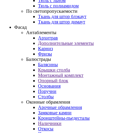
Тюль с льном
Тюль с полиамидом
По светопропускаемости
Ткань для штор блэкаут
Ткань для штор димаут
Фасад
Антаблементы
Архитрав
Дополнительные элементы
Карниз
Фризы
Балюстрады
Балясины
Крышки столба
Монтажный комплект
Опорный блок
Основания
Поручни
Столбы
Оконные обрамления
Арочные обрамления
Замковые камни
Кронштейны-пьедесталы
Наличники
Откосы