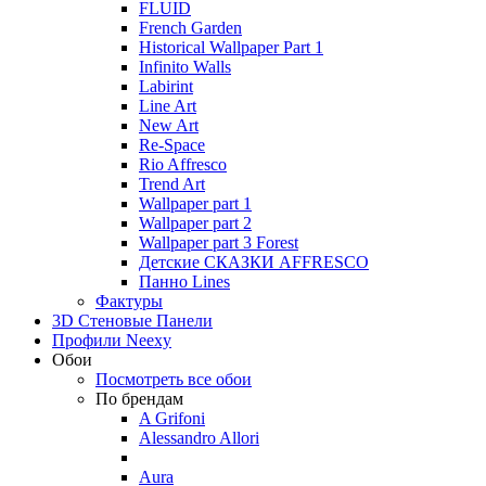
FLUID
French Garden
Historical Wallpaper Part 1
Infinito Walls
Labirint
Line Art
New Art
Re-Space
Rio Affresco
Trend Art
Wallpaper part 1
Wallpaper part 2
Wallpaper part 3 Forest
Детские СКАЗКИ AFFRESCO
Панно Lines
Фактуры
3D Стеновые Панели
Профили Neexy
Обои
Посмотреть все обои
По брендам
A Grifoni
Alessandro Allori
Aura