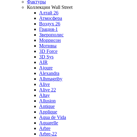
Фактуры
Коллекции Wall Street
Алтай 26
Атмосфера
Воздух 26
Грация-1
Зверополис
Моррисон
Мотивы
3D Force
3D Sys
AIR
Ajoure
Alexandra
Alhmagriby
Alive
Alive 22
Altay
Allusion
Antique
Applique
Aqua de Vida
Aquarelle
Arbre
Arbre-22