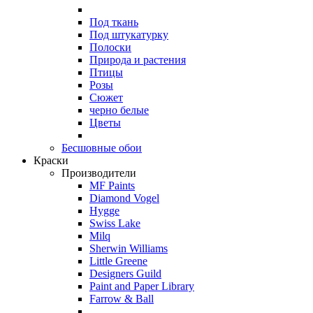
Под ткань
Под штукатурку
Полоски
Природа и растения
Птицы
Розы
Сюжет
черно белые
Цветы
Бесшовные обои
Краски
Производители
MF Paints
Diamond Vogel
Hygge
Swiss Lake
Milq
Sherwin Williams
Little Greene
Designers Guild
Paint and Paper Library
Farrow & Ball