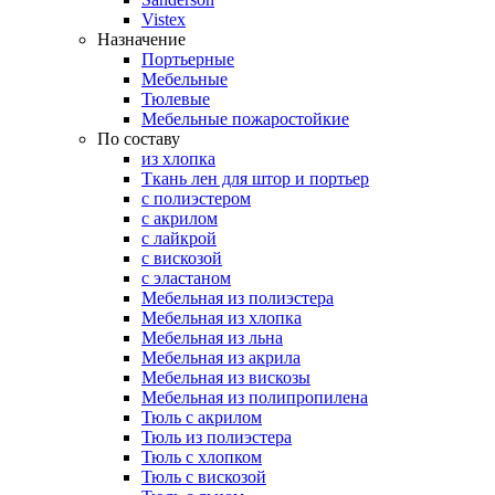
Vistex
Назначение
Портьерные
Мебельные
Тюлевые
Мебельные пожаростойкие
По составу
из хлопка
Ткань лен для штор и портьер
с полиэстером
с акрилом
с лайкрой
с вискозой
с эластаном
Мебельная из полиэстера
Мебельная из хлопка
Мебельная из льна
Мебельная из акрила
Мебельная из вискозы
Мебельная из полипропилена
Тюль с акрилом
Тюль из полиэстера
Тюль с хлопком
Тюль с вискозой