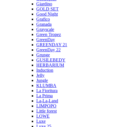
Giardino
GOLD SET
Good Night
Grafico
Granada
Grayscale
Green Tropez
GreenDay
GREENDAY 21
GreenDay 22
Grunge
GUSILEBEDY
HERBARIUM
Induction
Jelly
Jungle
KLUMBA
La Fioritura
La Prima
La-La-Land
LIMPOPO
Little forest
LOWE
Luxe
Luxe 25