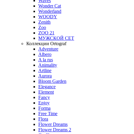
Waves
Wonder Cat
Wonderland
WOODY
Zenith
Zoo
ZOO 21
МУЖСКОЙ СЕТ
Коллекции Ortograf
Adventure
Albero
A la rus
Animality
Artline
Aurora
Bloom Garden
Elegance
Element
Fancy
Enjoy
Forma
Free Time
Flora
Flower Dreams
Flower Dreams 2