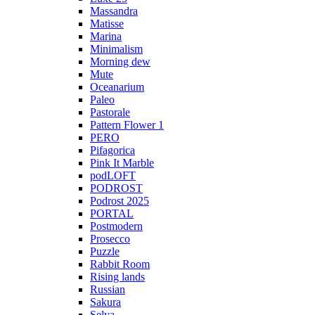
Massandra
Matisse
Marina
Minimalism
Morning dew
Mute
Oceanarium
Paleo
Pastorale
Pattern Flower 1
PERO
Pifagorica
Pink It Marble
podLOFT
PODROST
Podrost 2025
PORTAL
Postmodern
Prosecco
Puzzle
Rabbit Room
Rising lands
Russian
Sakura
Selva