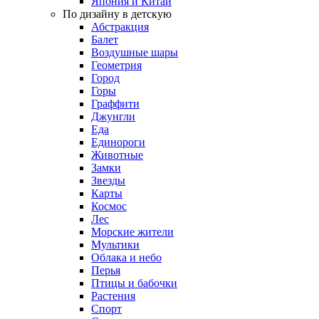
Япония и Китай
По дизайну в детскую
Абстракция
Балет
Воздушные шары
Геометрия
Город
Горы
Граффити
Джунгли
Еда
Единороги
Животные
Замки
Звезды
Карты
Космос
Лес
Морские жители
Мультики
Облака и небо
Перья
Птицы и бабочки
Растения
Спорт