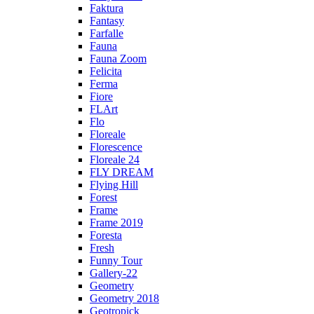
Faktura
Fantasy
Farfalle
Fauna
Fauna Zoom
Felicita
Ferma
Fiore
FLArt
Flo
Floreale
Florescence
Floreale 24
FLY DREAM
Flying Hill
Forest
Frame
Frame 2019
Foresta
Fresh
Funny Tour
Gallery-22
Geometry
Geometry 2018
Geotropick