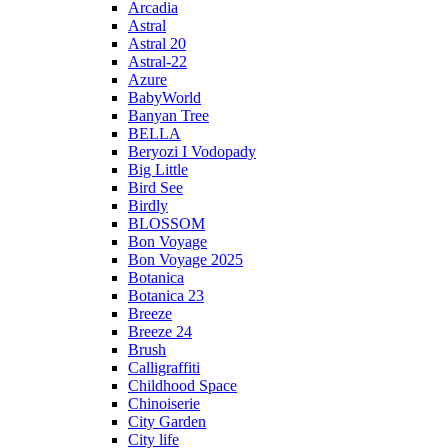
Arcadia
Astral
Astral 20
Astral-22
Azure
BabyWorld
Banyan Tree
BELLA
Beryozi I Vodopady
Big Little
Bird See
Birdly
BLOSSOM
Bon Voyage
Bon Voyage 2025
Botanica
Botanica 23
Breeze
Breeze 24
Brush
Calligraffiti
Childhood Space
Chinoiserie
City Garden
City life