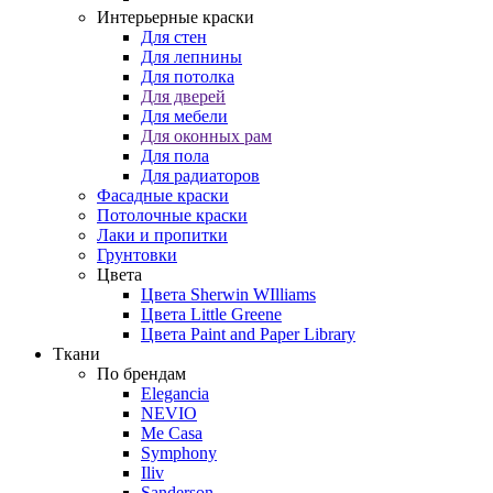
Интерьерные краски
Для стен
Для лепнины
Для потолка
Для дверей
Для мебели
Для оконных рам
Для пола
Для радиаторов
Фасадные краски
Потолочные краски
Лаки и пропитки
Грунтовки
Цвета
Цвета Sherwin WIlliams
Цвета Little Greene
Цвета Paint and Paper Library
Ткани
По брендам
Elegancia
NEVIO
Me Casa
Symphony
Iliv
Sanderson