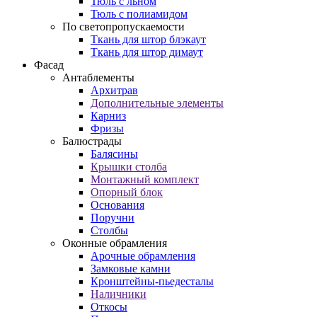
Тюль с льном
Тюль с полиамидом
По светопропускаемости
Ткань для штор блэкаут
Ткань для штор димаут
Фасад
Антаблементы
Архитрав
Дополнительные элементы
Карниз
Фризы
Балюстрады
Балясины
Крышки столба
Монтажный комплект
Опорный блок
Основания
Поручни
Столбы
Оконные обрамления
Арочные обрамления
Замковые камни
Кронштейны-пьедесталы
Наличники
Откосы