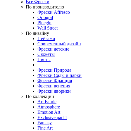
Все Фрески
По производителю
Фрески Affresco
Ortograf
Pinegin
Wall Street
По дизайну
Пейзажи
Современный дизайн
Фрески детские
Сюжеты
Цветы
Фрески Природа
Фрески Сады и парки
Фрески Франция
Фрески венеция
Фрески дворики
По коллекции
Art Fabric
Atmosphere
Emotion Art
Exclusive part 1
Fantasy
Fine Art