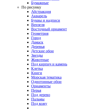
Бумажные
По рисунку
Абстракция
Акварель
Буквы и надписи
Вензеля
Восточный орнамент
Геометрия
Город
Дамаск
Деревья
Детские обои
Звезды
Животные
Под кирпич и камень
Клетка
Книги
Морская тематика
Однотонные обои
Орнаменты
Перья
Под дерево
Пальмы
Под кожу