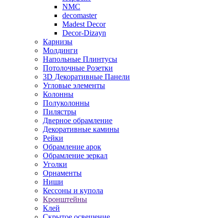
NMC
decomaster
Madest Decor
Decor-Dizayn
Карнизы
Молдинги
Напольные Плинтусы
Потолочные Розетки
3D Декоративные Панели
Угловые элементы
Колонны
Полуколонны
Пилястры
Дверное обрамление
Декоративные камины
Рейки
Обрамление арок
Обрамление зеркал
Уголки
Орнаменты
Ниши
Кессоны и купола
Кронштейны
Клей
Скрытое освещение