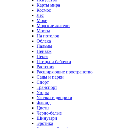
Карты мира
Космос
Лес
Море
Морские жители
Мосты
На потолок
Облака
Пальмы
Пейзаж
Перья
Птицы и бабочки
Растения
Расширяющие пространство
Сады и парки
Спорт
Транспорт
Узоры
Улочки и дворики
Флюид
Цветы
Черно-белые
Шинуазри
Эротика