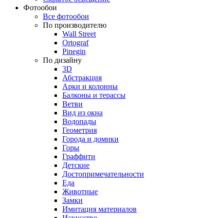
Фотообои
Все фотообои
По производителю
Wall Street
Ortograf
Pinegin
По дизайну
3D
Абстракция
Арки и колонны
Балконы и терассы
Ветви
Вид из окна
Водопады
Геометрия
Города и домики
Горы
Граффити
Детские
Достопримечательности
Еда
Животные
Замки
Имитация материалов
Искусство