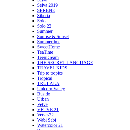
Selva 2019
SERENE
Siberia
Solo
Solo 22
Summer
Sunrise & Sunset
Summertime
SweetHome
TeaTime
TeenDream
THE SECRET LANGUAGE
TRAVEL KIDS
Trip to tropics
Tropical
TRULALA
Unicorn Valley
Busido
Urban
Vetve
VETVE 21
Vetve-22
Wabi Sabi
Watercolor 21