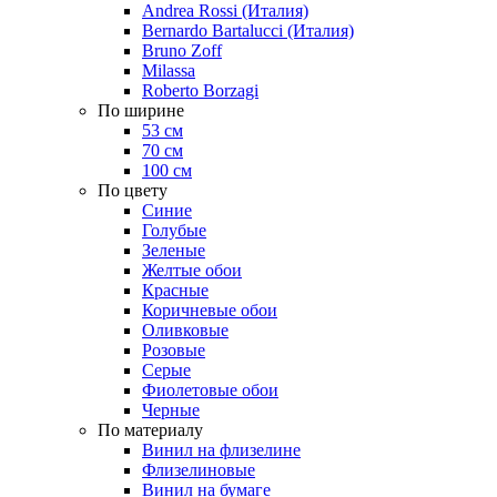
Andrea Rossi (Италия)
Bernardo Bartalucci (Италия)
Bruno Zoff
Milassa
Roberto Borzagi
По ширине
53 см
70 см
100 см
По цвету
Синие
Голубые
Зеленые
Желтые обои
Красные
Коричневые обои
Оливковые
Розовые
Серые
Фиолетовые обои
Черные
По материалу
Винил на флизелине
Флизелиновые
Винил на бумаге