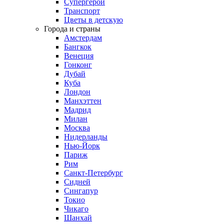
Супергерои
Транспорт
Цветы в детскую
Города и страны
Амстердам
Бангкок
Венеция
Гонконг
Дубай
Куба
Лондон
Манхэттен
Мадрид
Милан
Москва
Нидерланды
Нью-Йорк
Париж
Рим
Санкт-Петербург
Сидней
Сингапур
Токио
Чикаго
Шанхай