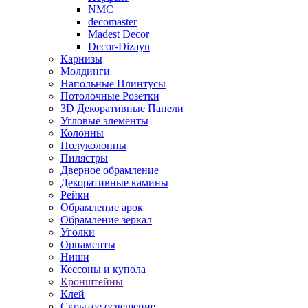
NMC
decomaster
Madest Decor
Decor-Dizayn
Карнизы
Молдинги
Напольные Плинтусы
Потолочные Розетки
3D Декоративные Панели
Угловые элементы
Колонны
Полуколонны
Пилястры
Дверное обрамление
Декоративные камины
Рейки
Обрамление арок
Обрамление зеркал
Уголки
Орнаменты
Ниши
Кессоны и купола
Кронштейны
Клей
Скрытое освещение