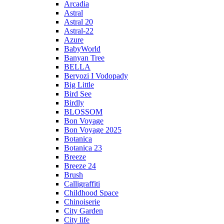
Arcadia
Astral
Astral 20
Astral-22
Azure
BabyWorld
Banyan Tree
BELLA
Beryozi I Vodopady
Big Little
Bird See
Birdly
BLOSSOM
Bon Voyage
Bon Voyage 2025
Botanica
Botanica 23
Breeze
Breeze 24
Brush
Calligraffiti
Childhood Space
Chinoiserie
City Garden
City life