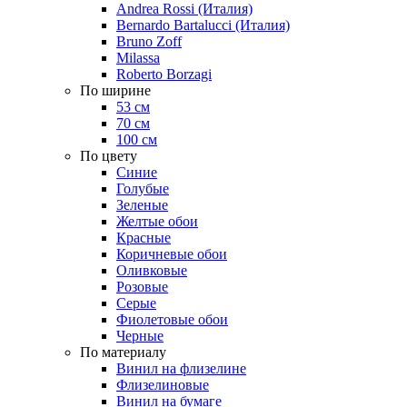
Andrea Rossi (Италия)
Bernardo Bartalucci (Италия)
Bruno Zoff
Milassa
Roberto Borzagi
По ширине
53 см
70 см
100 см
По цвету
Синие
Голубые
Зеленые
Желтые обои
Красные
Коричневые обои
Оливковые
Розовые
Серые
Фиолетовые обои
Черные
По материалу
Винил на флизелине
Флизелиновые
Винил на бумаге