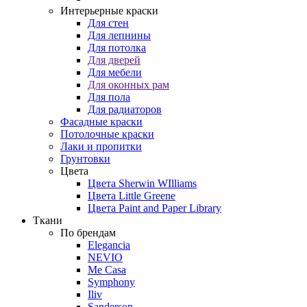
Интерьерные краски
Для стен
Для лепнины
Для потолка
Для дверей
Для мебели
Для оконных рам
Для пола
Для радиаторов
Фасадные краски
Потолочные краски
Лаки и пропитки
Грунтовки
Цвета
Цвета Sherwin WIlliams
Цвета Little Greene
Цвета Paint and Paper Library
Ткани
По брендам
Elegancia
NEVIO
Me Casa
Symphony
Iliv
Sanderson