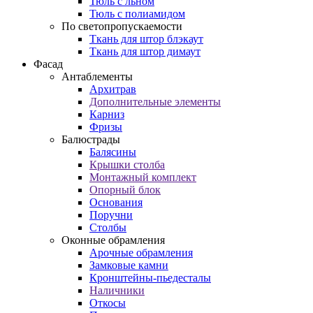
Тюль с льном
Тюль с полиамидом
По светопропускаемости
Ткань для штор блэкаут
Ткань для штор димаут
Фасад
Антаблементы
Архитрав
Дополнительные элементы
Карниз
Фризы
Балюстрады
Балясины
Крышки столба
Монтажный комплект
Опорный блок
Основания
Поручни
Столбы
Оконные обрамления
Арочные обрамления
Замковые камни
Кронштейны-пьедесталы
Наличники
Откосы