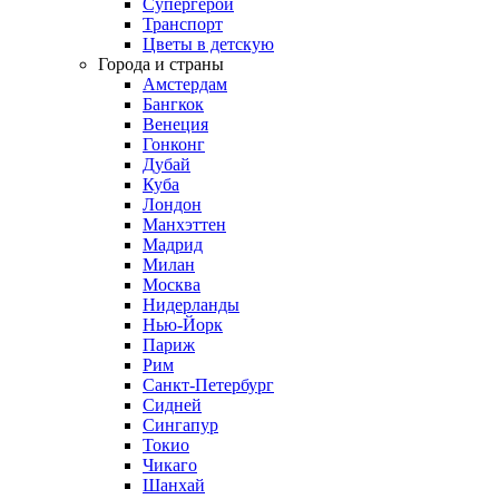
Супергерои
Транспорт
Цветы в детскую
Города и страны
Амстердам
Бангкок
Венеция
Гонконг
Дубай
Куба
Лондон
Манхэттен
Мадрид
Милан
Москва
Нидерланды
Нью-Йорк
Париж
Рим
Санкт-Петербург
Сидней
Сингапур
Токио
Чикаго
Шанхай