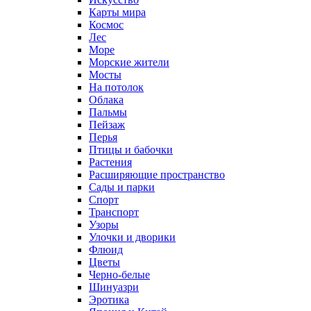
Карты мира
Космос
Лес
Море
Морские жители
Мосты
На потолок
Облака
Пальмы
Пейзаж
Перья
Птицы и бабочки
Растения
Расширяющие пространство
Сады и парки
Спорт
Транспорт
Узоры
Улочки и дворики
Флюид
Цветы
Черно-белые
Шинуазри
Эротика