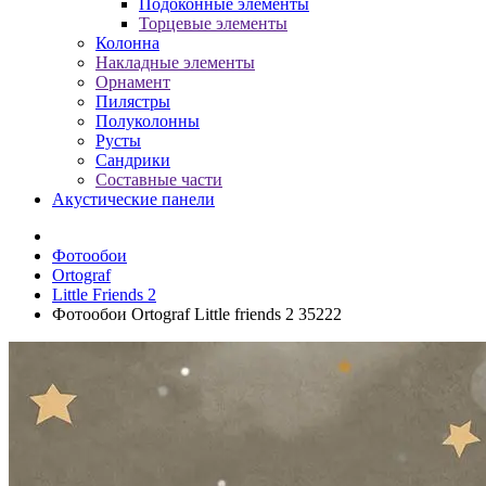
Подоконные элементы
Торцевые элементы
Колонна
Накладные элементы
Орнамент
Пилястры
Полуколонны
Русты
Сандрики
Составные части
Акустические панели
Фотообои
Ortograf
Little Friends 2
Фотообои Ortograf Little friends 2 35222