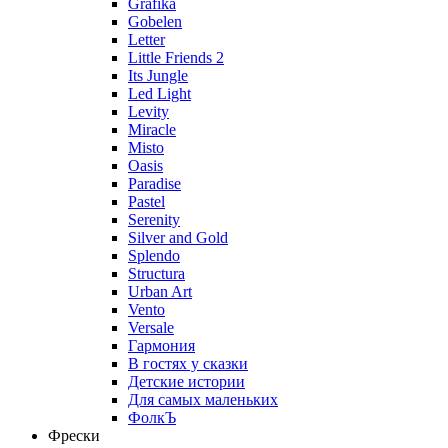
Grafika
Gobelen
Letter
Little Friends 2
Its Jungle
Led Light
Levity
Miracle
Misto
Oasis
Paradise
Pastel
Serenity
Silver and Gold
Splendo
Structura
Urban Art
Vento
Versale
Гармония
В гостях у сказки
Детские истории
Для самых маленьких
ФолкЪ
Фрески