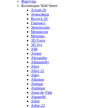
Фактуры
Коллекции Wall Street
Алтай 26
Атмосфера
Воздух 26
Грация-1
Зверополис
Моррисон
Мотивы
3D Force
3D Sys
AIR
Ajoure
Alexandra
Alhmagriby
Alive
Alive 22
Altay
Allusion
Antique
Applique
Aqua de Vida
Aquarelle
Arbre
Arbre-22