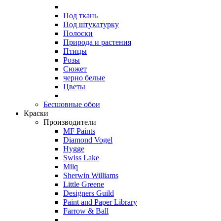
Под ткань
Под штукатурку
Полоски
Природа и растения
Птицы
Розы
Сюжет
черно белые
Цветы
Бесшовные обои
Краски
Производители
MF Paints
Diamond Vogel
Hygge
Swiss Lake
Milq
Sherwin Williams
Little Greene
Designers Guild
Paint and Paper Library
Farrow & Ball