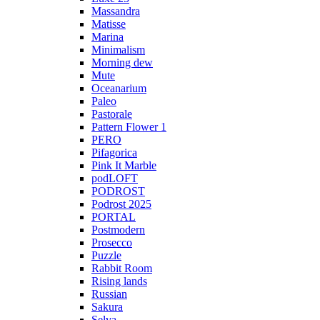
Massandra
Matisse
Marina
Minimalism
Morning dew
Mute
Oceanarium
Paleo
Pastorale
Pattern Flower 1
PERO
Pifagorica
Pink It Marble
podLOFT
PODROST
Podrost 2025
PORTAL
Postmodern
Prosecco
Puzzle
Rabbit Room
Rising lands
Russian
Sakura
Selva