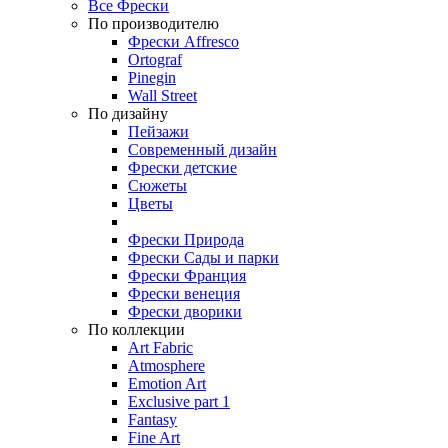
Все Фрески
По производителю
Фрески Affresco
Ortograf
Pinegin
Wall Street
По дизайну
Пейзажи
Современный дизайн
Фрески детские
Сюжеты
Цветы
Фрески Природа
Фрески Сады и парки
Фрески Франция
Фрески венеция
Фрески дворики
По коллекции
Art Fabric
Atmosphere
Emotion Art
Exclusive part 1
Fantasy
Fine Art