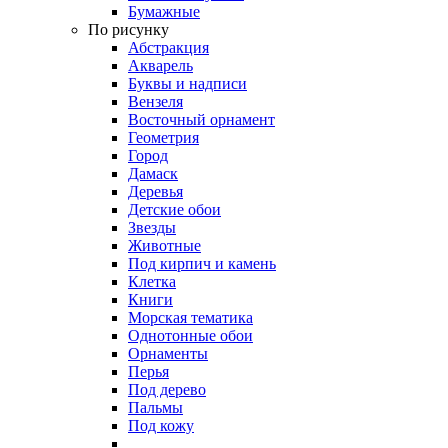
Бумажные
По рисунку
Абстракция
Акварель
Буквы и надписи
Вензеля
Восточный орнамент
Геометрия
Город
Дамаск
Деревья
Детские обои
Звезды
Животные
Под кирпич и камень
Клетка
Книги
Морская тематика
Однотонные обои
Орнаменты
Перья
Под дерево
Пальмы
Под кожу