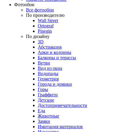
Фотообои
Все фотообои
По производителю
Wall Street
Ortograf
Pinegin
По дизайну
3D
Абстракция
Арки и колонны
Балконы и терассы
Ветви
Вид из окна
Водопады
Геометрия
Города и домики
Горы
Граффити
Детские
Достопримечательности
Еда
Животные
Замки
Имитация материалов
Искусство