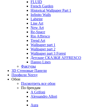
FLUID
French Garden
Historical Wallpaper Part 1
Infinito Walls
Labirint
Line Art
New Art
Re-Space
Rio Affresco
Trend Art
Wallpaper part 1
Wallpaper part 2
Wallpaper part 3 Forest
Детские СКАЗКИ AFFRESCO
Панно Lines
Фактуры
3D Стеновые Панели
Профили Neexy
Обои
Посмотреть все обои
По брендам
A Grifoni
Alessandro Allori
Aura