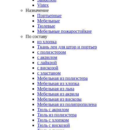
Vistex
Назначение
Портьерные
Мебельные
Тюлевые
Мебельные пожаростойкие
По составу
из хлопка
Ткань лен для штор и портьер
с полиэстером
с акрилом
с лайкрой
с вискозой
с эластаном
Мебельная из полиэстера
Мебельная из хлопка
Мебельная из льна
Мебельная из акрила
Мебельная из вискозы
Мебельная из полипропилена
Тюль с акрилом
Тюль из полиэстера
Тюль с хлопком
Тюль с вискозой