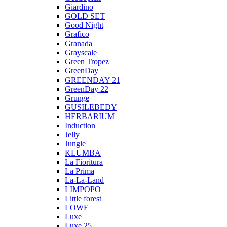
Giardino
GOLD SET
Good Night
Grafico
Granada
Grayscale
Green Tropez
GreenDay
GREENDAY 21
GreenDay 22
Grunge
GUSILEBEDY
HERBARIUM
Induction
Jelly
Jungle
KLUMBA
La Fioritura
La Prima
La-La-Land
LIMPOPO
Little forest
LOWE
Luxe
Luxe 25