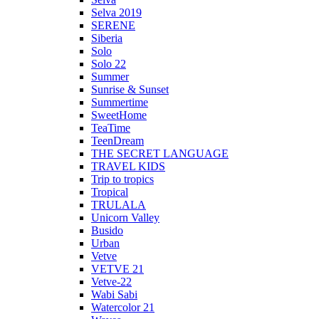
Selva 2019
SERENE
Siberia
Solo
Solo 22
Summer
Sunrise & Sunset
Summertime
SweetHome
TeaTime
TeenDream
THE SECRET LANGUAGE
TRAVEL KIDS
Trip to tropics
Tropical
TRULALA
Unicorn Valley
Busido
Urban
Vetve
VETVE 21
Vetve-22
Wabi Sabi
Watercolor 21