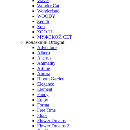
Waves
Wonder Cat
Wonderland
WOODY
Zenith
Zoo
ZOO 21
МУЖСКОЙ СЕТ
Коллекции Ortograf
Adventure
Albero
A la rus
Animality
Artline
Aurora
Bloom Garden
Elegance
Element
Fancy
Enjoy
Forma
Free Time
Flora
Flower Dreams
Flower Dreams 2