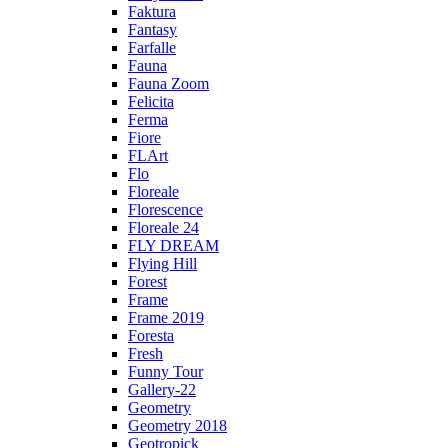
Faktura
Fantasy
Farfalle
Fauna
Fauna Zoom
Felicita
Ferma
Fiore
FLArt
Flo
Floreale
Florescence
Floreale 24
FLY DREAM
Flying Hill
Forest
Frame
Frame 2019
Foresta
Fresh
Funny Tour
Gallery-22
Geometry
Geometry 2018
Geotropick