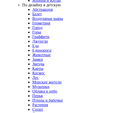
Япония и Китай
По дизайну в детскую
Абстракция
Балет
Воздушные шары
Геометрия
Город
Горы
Граффити
Джунгли
Еда
Единороги
Животные
Замки
Звезды
Карты
Космос
Лес
Морские жители
Мультики
Облака и небо
Перья
Птицы и бабочки
Растения
Спорт