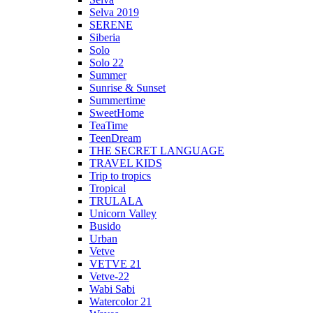
Selva 2019
SERENE
Siberia
Solo
Solo 22
Summer
Sunrise & Sunset
Summertime
SweetHome
TeaTime
TeenDream
THE SECRET LANGUAGE
TRAVEL KIDS
Trip to tropics
Tropical
TRULALA
Unicorn Valley
Busido
Urban
Vetve
VETVE 21
Vetve-22
Wabi Sabi
Watercolor 21