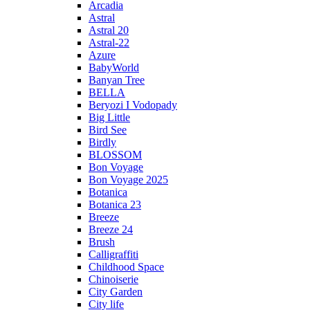
Arcadia
Astral
Astral 20
Astral-22
Azure
BabyWorld
Banyan Tree
BELLA
Beryozi I Vodopady
Big Little
Bird See
Birdly
BLOSSOM
Bon Voyage
Bon Voyage 2025
Botanica
Botanica 23
Breeze
Breeze 24
Brush
Calligraffiti
Childhood Space
Chinoiserie
City Garden
City life