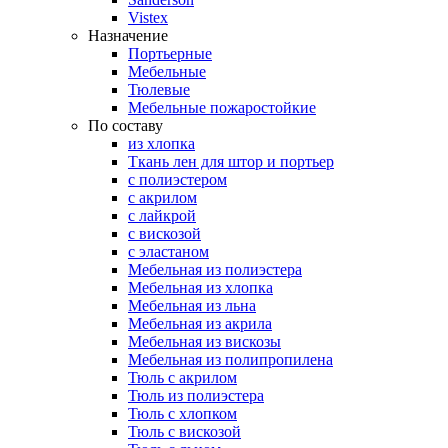
Vistex
Назначение
Портьерные
Мебельные
Тюлевые
Мебельные пожаростойкие
По составу
из хлопка
Ткань лен для штор и портьер
с полиэстером
с акрилом
с лайкрой
с вискозой
с эластаном
Мебельная из полиэстера
Мебельная из хлопка
Мебельная из льна
Мебельная из акрила
Мебельная из вискозы
Мебельная из полипропилена
Тюль с акрилом
Тюль из полиэстера
Тюль с хлопком
Тюль с вискозой