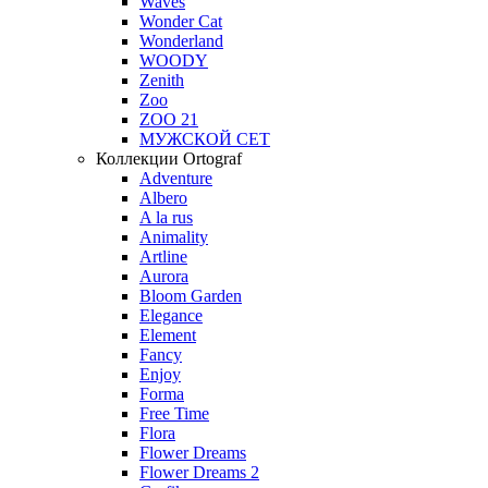
Waves
Wonder Cat
Wonderland
WOODY
Zenith
Zoo
ZOO 21
МУЖСКОЙ СЕТ
Коллекции Ortograf
Adventure
Albero
A la rus
Animality
Artline
Aurora
Bloom Garden
Elegance
Element
Fancy
Enjoy
Forma
Free Time
Flora
Flower Dreams
Flower Dreams 2