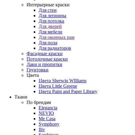
Интерьерные краски
Для стен
Для лепнины
Для потолка
Для дверей
Для мебели
Для оконных рам
Для пола
Для радиаторов
Фасадные краски
Потолочные краски
Лаки и пропитки
Грунтовки
Цвета
Цвета Sherwin WIlliams
Цвета Little Greene
Цвета Paint and Paper Library
Ткани
По брендам
Elegancia
NEVIO
Me Casa
Symphony
Iliv
Sanderson