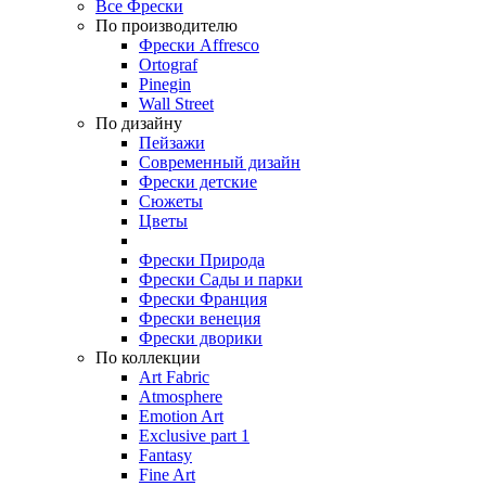
Все Фрески
По производителю
Фрески Affresco
Ortograf
Pinegin
Wall Street
По дизайну
Пейзажи
Современный дизайн
Фрески детские
Сюжеты
Цветы
Фрески Природа
Фрески Сады и парки
Фрески Франция
Фрески венеция
Фрески дворики
По коллекции
Art Fabric
Atmosphere
Emotion Art
Exclusive part 1
Fantasy
Fine Art