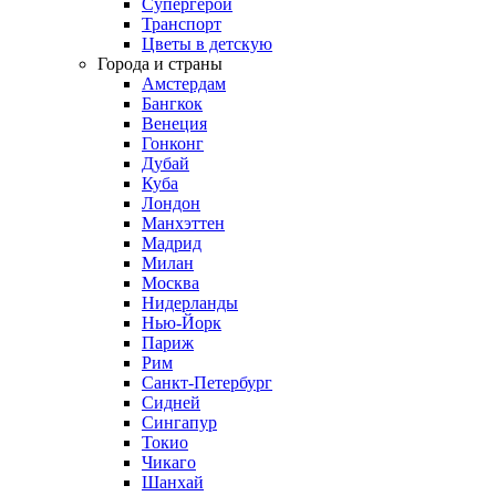
Супергерои
Транспорт
Цветы в детскую
Города и страны
Амстердам
Бангкок
Венеция
Гонконг
Дубай
Куба
Лондон
Манхэттен
Мадрид
Милан
Москва
Нидерланды
Нью-Йорк
Париж
Рим
Санкт-Петербург
Сидней
Сингапур
Токио
Чикаго
Шанхай