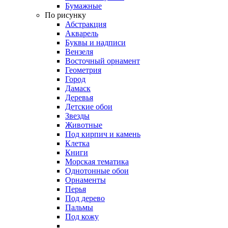
Бумажные
По рисунку
Абстракция
Акварель
Буквы и надписи
Вензеля
Восточный орнамент
Геометрия
Город
Дамаск
Деревья
Детские обои
Звезды
Животные
Под кирпич и камень
Клетка
Книги
Морская тематика
Однотонные обои
Орнаменты
Перья
Под дерево
Пальмы
Под кожу