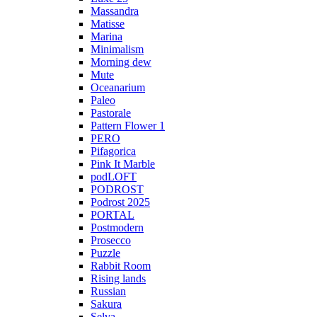
Massandra
Matisse
Marina
Minimalism
Morning dew
Mute
Oceanarium
Paleo
Pastorale
Pattern Flower 1
PERO
Pifagorica
Pink It Marble
podLOFT
PODROST
Podrost 2025
PORTAL
Postmodern
Prosecco
Puzzle
Rabbit Room
Rising lands
Russian
Sakura
Selva