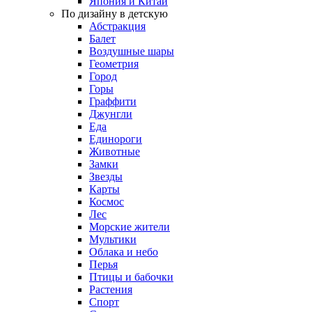
Япония и Китай
По дизайну в детскую
Абстракция
Балет
Воздушные шары
Геометрия
Город
Горы
Граффити
Джунгли
Еда
Единороги
Животные
Замки
Звезды
Карты
Космос
Лес
Морские жители
Мультики
Облака и небо
Перья
Птицы и бабочки
Растения
Спорт