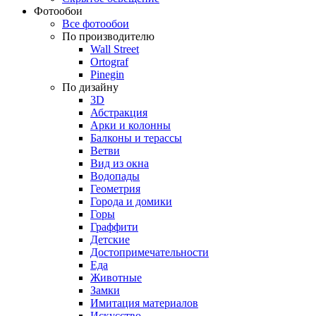
Фотообои
Все фотообои
По производителю
Wall Street
Ortograf
Pinegin
По дизайну
3D
Абстракция
Арки и колонны
Балконы и терассы
Ветви
Вид из окна
Водопады
Геометрия
Города и домики
Горы
Граффити
Детские
Достопримечательности
Еда
Животные
Замки
Имитация материалов
Искусство