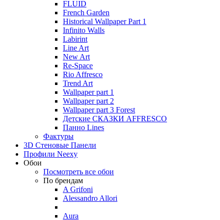
FLUID
French Garden
Historical Wallpaper Part 1
Infinito Walls
Labirint
Line Art
New Art
Re-Space
Rio Affresco
Trend Art
Wallpaper part 1
Wallpaper part 2
Wallpaper part 3 Forest
Детские СКАЗКИ AFFRESCO
Панно Lines
Фактуры
3D Стеновые Панели
Профили Neexy
Обои
Посмотреть все обои
По брендам
A Grifoni
Alessandro Allori
Aura