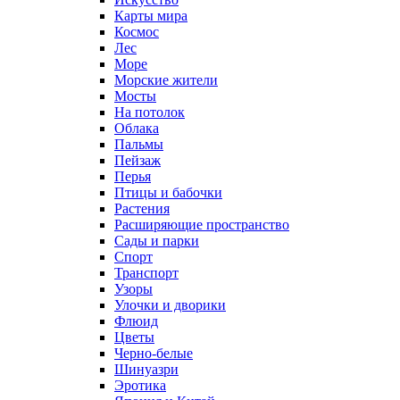
Карты мира
Космос
Лес
Море
Морские жители
Мосты
На потолок
Облака
Пальмы
Пейзаж
Перья
Птицы и бабочки
Растения
Расширяющие пространство
Сады и парки
Спорт
Транспорт
Узоры
Улочки и дворики
Флюид
Цветы
Черно-белые
Шинуазри
Эротика