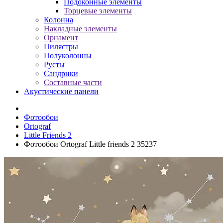
Подоконные элементы
Торцевые элементы
Колонна
Накладные элементы
Орнамент
Пилястры
Полуколонны
Русты
Сандрики
Составные части
Акустические панели
Фотообои
Ortograf
Little Friends 2
Фотообои Ortograf Little friends 2 35237