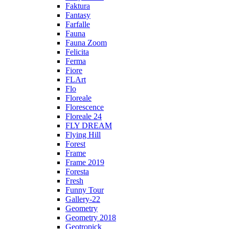
Faktura
Fantasy
Farfalle
Fauna
Fauna Zoom
Felicita
Ferma
Fiore
FLArt
Flo
Floreale
Florescence
Floreale 24
FLY DREAM
Flying Hill
Forest
Frame
Frame 2019
Foresta
Fresh
Funny Tour
Gallery-22
Geometry
Geometry 2018
Geotropick