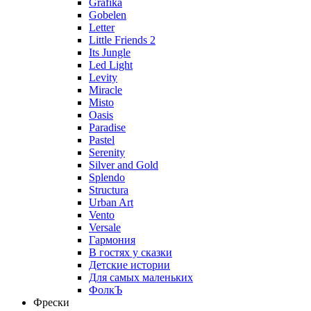
Grafika
Gobelen
Letter
Little Friends 2
Its Jungle
Led Light
Levity
Miracle
Misto
Oasis
Paradise
Pastel
Serenity
Silver and Gold
Splendo
Structura
Urban Art
Vento
Versale
Гармония
В гостях у сказки
Детские истории
Для самых маленьких
ФолкЪ
Фрески