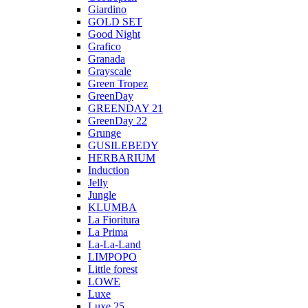
Giardino
GOLD SET
Good Night
Grafico
Granada
Grayscale
Green Tropez
GreenDay
GREENDAY 21
GreenDay 22
Grunge
GUSILEBEDY
HERBARIUM
Induction
Jelly
Jungle
KLUMBA
La Fioritura
La Prima
La-La-Land
LIMPOPO
Little forest
LOWE
Luxe
Luxe 25