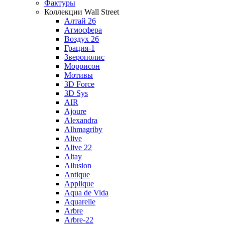
Фактуры
Коллекции Wall Street
Алтай 26
Атмосфера
Воздух 26
Грация-1
Зверополис
Моррисон
Мотивы
3D Force
3D Sys
AIR
Ajoure
Alexandra
Alhmagriby
Alive
Alive 22
Altay
Allusion
Antique
Applique
Aqua de Vida
Aquarelle
Arbre
Arbre-22