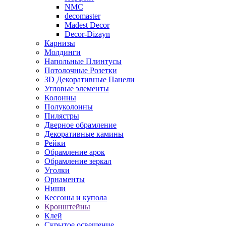
NMC
decomaster
Madest Decor
Decor-Dizayn
Карнизы
Молдинги
Напольные Плинтусы
Потолочные Розетки
3D Декоративные Панели
Угловые элементы
Колонны
Полуколонны
Пилястры
Дверное обрамление
Декоративные камины
Рейки
Обрамление арок
Обрамление зеркал
Уголки
Орнаменты
Ниши
Кессоны и купола
Кронштейны
Клей
Скрытое освещение