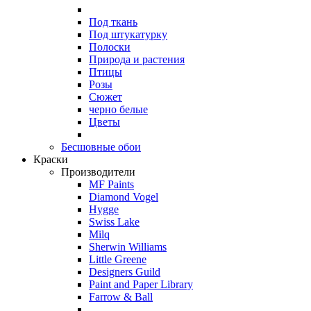
Под ткань
Под штукатурку
Полоски
Природа и растения
Птицы
Розы
Сюжет
черно белые
Цветы
Бесшовные обои
Краски
Производители
MF Paints
Diamond Vogel
Hygge
Swiss Lake
Milq
Sherwin Williams
Little Greene
Designers Guild
Paint and Paper Library
Farrow & Ball