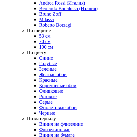
Andrea Rossi (Италия)
Bernardo Bartalucci (Италия)
Bruno Zoff
Milassa
Roberto Borzagi
По ширине
53 см
70 см
100 см
По цвету
Синие
Голубые
Зеленые
Желтые обои
Красные
Коричневые обои
Оливковые
Розовые
Серые
Фиолетовые обои
Черные
По материалу
Винил на флизелине
Флизелиновые
Винил на бумаге