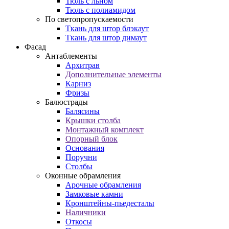
Тюль с льном
Тюль с полиамидом
По светопропускаемости
Ткань для штор блэкаут
Ткань для штор димаут
Фасад
Антаблементы
Архитрав
Дополнительные элементы
Карниз
Фризы
Балюстрады
Балясины
Крышки столба
Монтажный комплект
Опорный блок
Основания
Поручни
Столбы
Оконные обрамления
Арочные обрамления
Замковые камни
Кронштейны-пьедесталы
Наличники
Откосы