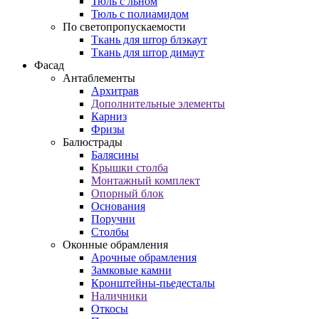
Тюль с льном
Тюль с полиамидом
По светопропускаемости
Ткань для штор блэкаут
Ткань для штор димаут
Фасад
Антаблементы
Архитрав
Дополнительные элементы
Карниз
Фризы
Балюстрады
Балясины
Крышки столба
Монтажный комплект
Опорный блок
Основания
Поручни
Столбы
Оконные обрамления
Арочные обрамления
Замковые камни
Кронштейны-пьедесталы
Наличники
Откосы