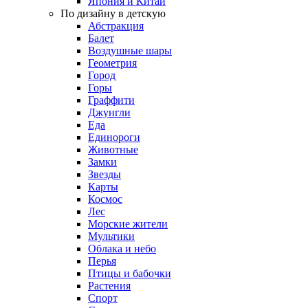
Япония и Китай
По дизайну в детскую
Абстракция
Балет
Воздушные шары
Геометрия
Город
Горы
Граффити
Джунгли
Еда
Единороги
Животные
Замки
Звезды
Карты
Космос
Лес
Морские жители
Мультики
Облака и небо
Перья
Птицы и бабочки
Растения
Спорт