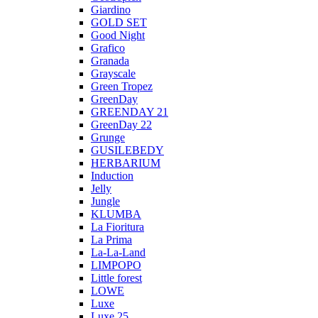
Giardino
GOLD SET
Good Night
Grafico
Granada
Grayscale
Green Tropez
GreenDay
GREENDAY 21
GreenDay 22
Grunge
GUSILEBEDY
HERBARIUM
Induction
Jelly
Jungle
KLUMBA
La Fioritura
La Prima
La-La-Land
LIMPOPO
Little forest
LOWE
Luxe
Luxe 25