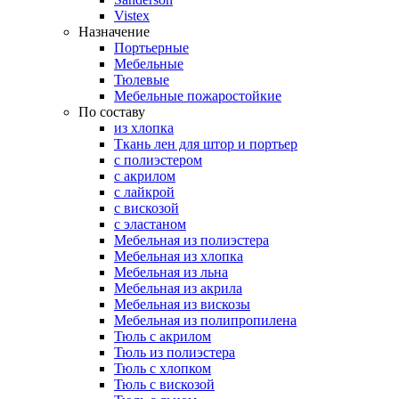
Vistex
Назначение
Портьерные
Мебельные
Тюлевые
Мебельные пожаростойкие
По составу
из хлопка
Ткань лен для штор и портьер
с полиэстером
с акрилом
с лайкрой
с вискозой
с эластаном
Мебельная из полиэстера
Мебельная из хлопка
Мебельная из льна
Мебельная из акрила
Мебельная из вискозы
Мебельная из полипропилена
Тюль с акрилом
Тюль из полиэстера
Тюль с хлопком
Тюль с вискозой