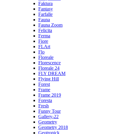
Faktura
Fantasy
Farfalle
Fauna
Fauna Zoom
Felicita
Ferma
Fiore
FLArt
Flo
Floreale
Florescence
Floreale 24
FLY DREAM
Flying Hill
Forest
Frame
Frame 2019
Foresta
Fresh
Funny Tour
Gallery-22
Geometry
Geometry 2018
Geotropick