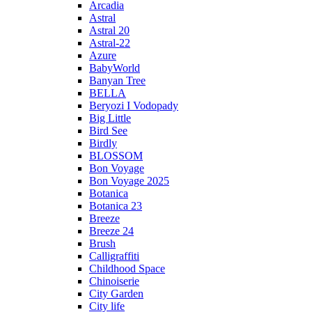
Arcadia
Astral
Astral 20
Astral-22
Azure
BabyWorld
Banyan Tree
BELLA
Beryozi I Vodopady
Big Little
Bird See
Birdly
BLOSSOM
Bon Voyage
Bon Voyage 2025
Botanica
Botanica 23
Breeze
Breeze 24
Brush
Calligraffiti
Childhood Space
Chinoiserie
City Garden
City life