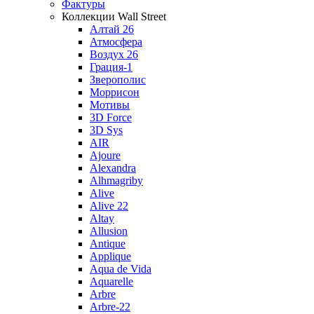
Фактуры
Коллекции Wall Street
Алтай 26
Атмосфера
Воздух 26
Грация-1
Зверополис
Моррисон
Мотивы
3D Force
3D Sys
AIR
Ajoure
Alexandra
Alhmagriby
Alive
Alive 22
Altay
Allusion
Antique
Applique
Aqua de Vida
Aquarelle
Arbre
Arbre-22