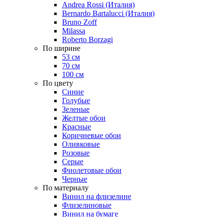
Andrea Rossi (Италия)
Bernardo Bartalucci (Италия)
Bruno Zoff
Milassa
Roberto Borzagi
По ширине
53 см
70 см
100 см
По цвету
Синие
Голубые
Зеленые
Желтые обои
Красные
Коричневые обои
Оливковые
Розовые
Серые
Фиолетовые обои
Черные
По материалу
Винил на флизелине
Флизелиновые
Винил на бумаге