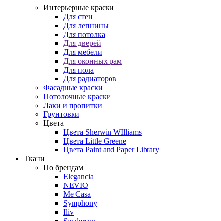
Интерьерные краски
Для стен
Для лепнины
Для потолка
Для дверей
Для мебели
Для оконных рам
Для пола
Для радиаторов
Фасадные краски
Потолочные краски
Лаки и пропитки
Грунтовки
Цвета
Цвета Sherwin WIlliams
Цвета Little Greene
Цвета Paint and Paper Library
Ткани
По брендам
Elegancia
NEVIO
Me Casa
Symphony
Iliv
Sanderson