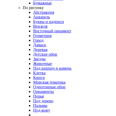
Бумажные
По рисунку
Абстракция
Акварель
Буквы и надписи
Вензеля
Восточный орнамент
Геометрия
Город
Дамаск
Деревья
Детские обои
Звезды
Животные
Под кирпич и камень
Клетка
Книги
Морская тематика
Однотонные обои
Орнаменты
Перья
Под дерево
Пальмы
Под кожу