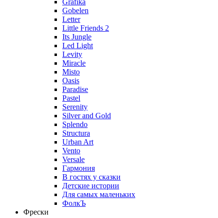
Grafika
Gobelen
Letter
Little Friends 2
Its Jungle
Led Light
Levity
Miracle
Misto
Oasis
Paradise
Pastel
Serenity
Silver and Gold
Splendo
Structura
Urban Art
Vento
Versale
Гармония
В гостях у сказки
Детские истории
Для самых маленьких
ФолкЪ
Фрески