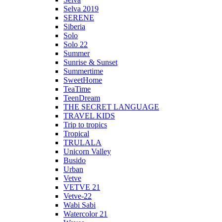
Selva 2019
SERENE
Siberia
Solo
Solo 22
Summer
Sunrise & Sunset
Summertime
SweetHome
TeaTime
TeenDream
THE SECRET LANGUAGE
TRAVEL KIDS
Trip to tropics
Tropical
TRULALA
Unicorn Valley
Busido
Urban
Vetve
VETVE 21
Vetve-22
Wabi Sabi
Watercolor 21