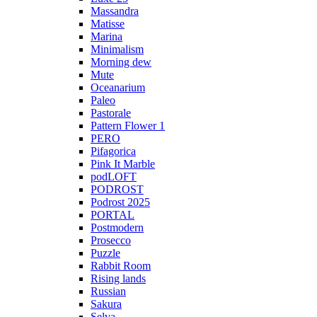
Massandra
Matisse
Marina
Minimalism
Morning dew
Mute
Oceanarium
Paleo
Pastorale
Pattern Flower 1
PERO
Pifagorica
Pink It Marble
podLOFT
PODROST
Podrost 2025
PORTAL
Postmodern
Prosecco
Puzzle
Rabbit Room
Rising lands
Russian
Sakura
Selva