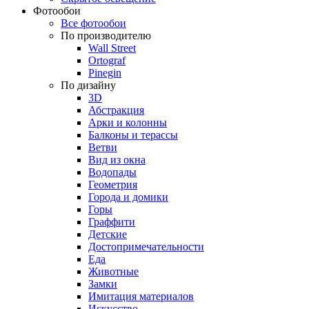
Фотообои
Все фотообои
По производителю
Wall Street
Ortograf
Pinegin
По дизайну
3D
Абстракция
Арки и колонны
Балконы и терассы
Ветви
Вид из окна
Водопады
Геометрия
Города и домики
Горы
Граффити
Детские
Достопримечательности
Еда
Животные
Замки
Имитация материалов
Искусство