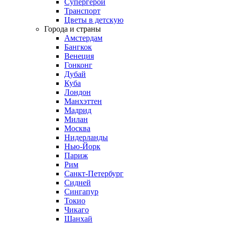
Супергерои
Транспорт
Цветы в детскую
Города и страны
Амстердам
Бангкок
Венеция
Гонконг
Дубай
Куба
Лондон
Манхэттен
Мадрид
Милан
Москва
Нидерланды
Нью-Йорк
Париж
Рим
Санкт-Петербург
Сидней
Сингапур
Токио
Чикаго
Шанхай