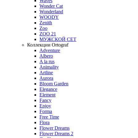
Waves
Wonder Cat
Wonderland
WOODY
Zenith
Zoo
ZOO 21
МУЖСКОЙ СЕТ
Коллекции Ortograf
Adventure
Albero
A la rus
Animality
Artline
Aurora
Bloom Garden
Elegance
Element
Fancy
Enjoy
Forma
Free Time
Flora
Flower Dreams
Flower Dreams 2