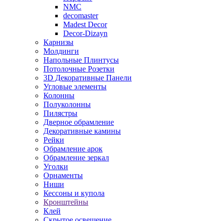
NMC
decomaster
Madest Decor
Decor-Dizayn
Карнизы
Молдинги
Напольные Плинтусы
Потолочные Розетки
3D Декоративные Панели
Угловые элементы
Колонны
Полуколонны
Пилястры
Дверное обрамление
Декоративные камины
Рейки
Обрамление арок
Обрамление зеркал
Уголки
Орнаменты
Ниши
Кессоны и купола
Кронштейны
Клей
Скрытое освещение