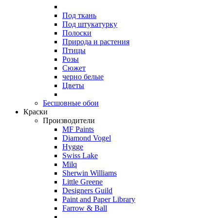
Под ткань
Под штукатурку
Полоски
Природа и растения
Птицы
Розы
Сюжет
черно белые
Цветы
Бесшовные обои
Краски
Производители
MF Paints
Diamond Vogel
Hygge
Swiss Lake
Milq
Sherwin Williams
Little Greene
Designers Guild
Paint and Paper Library
Farrow & Ball