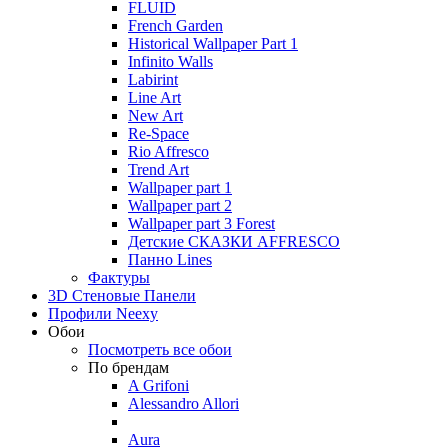
FLUID
French Garden
Historical Wallpaper Part 1
Infinito Walls
Labirint
Line Art
New Art
Re-Space
Rio Affresco
Trend Art
Wallpaper part 1
Wallpaper part 2
Wallpaper part 3 Forest
Детские СКАЗКИ AFFRESCO
Панно Lines
Фактуры
3D Стеновые Панели
Профили Neexy
Обои
Посмотреть все обои
По брендам
A Grifoni
Alessandro Allori
Aura