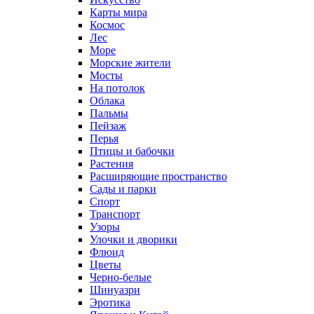
Карты мира
Космос
Лес
Море
Морские жители
Мосты
На потолок
Облака
Пальмы
Пейзаж
Перья
Птицы и бабочки
Растения
Расширяющие пространство
Сады и парки
Спорт
Транспорт
Узоры
Улочки и дворики
Флюид
Цветы
Черно-белые
Шинуазри
Эротика