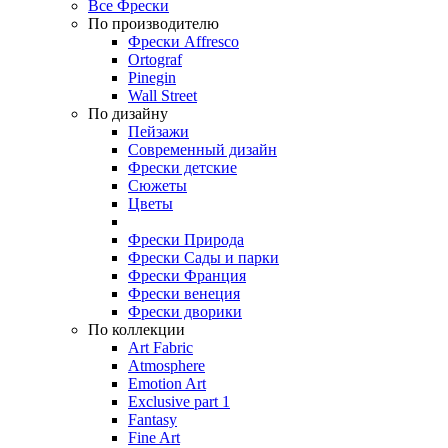
Все Фрески
По производителю
Фрески Affresco
Ortograf
Pinegin
Wall Street
По дизайну
Пейзажи
Современный дизайн
Фрески детские
Сюжеты
Цветы
Фрески Природа
Фрески Сады и парки
Фрески Франция
Фрески венеция
Фрески дворики
По коллекции
Art Fabric
Atmosphere
Emotion Art
Exclusive part 1
Fantasy
Fine Art