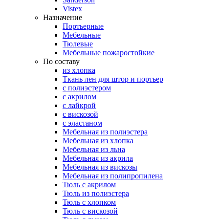
Vistex
Назначение
Портьерные
Мебельные
Тюлевые
Мебельные пожаростойкие
По составу
из хлопка
Ткань лен для штор и портьер
с полиэстером
с акрилом
с лайкрой
с вискозой
с эластаном
Мебельная из полиэстера
Мебельная из хлопка
Мебельная из льна
Мебельная из акрила
Мебельная из вискозы
Мебельная из полипропилена
Тюль с акрилом
Тюль из полиэстера
Тюль с хлопком
Тюль с вискозой