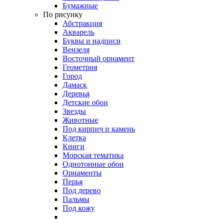
Бумажные
По рисунку
Абстракция
Акварель
Буквы и надписи
Вензеля
Восточный орнамент
Геометрия
Город
Дамаск
Деревья
Детские обои
Звезды
Животные
Под кирпич и камень
Клетка
Книги
Морская тематика
Однотонные обои
Орнаменты
Перья
Под дерево
Пальмы
Под кожу