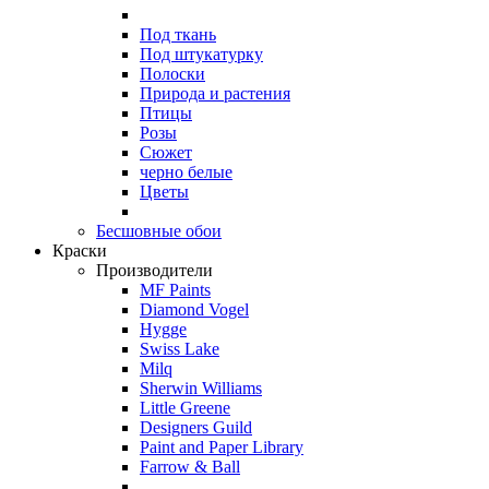
Под ткань
Под штукатурку
Полоски
Природа и растения
Птицы
Розы
Сюжет
черно белые
Цветы
Бесшовные обои
Краски
Производители
MF Paints
Diamond Vogel
Hygge
Swiss Lake
Milq
Sherwin Williams
Little Greene
Designers Guild
Paint and Paper Library
Farrow & Ball