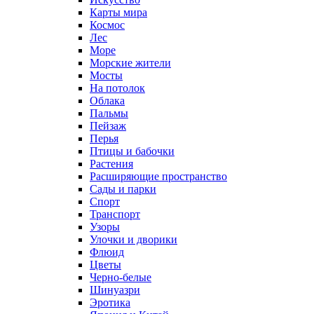
Карты мира
Космос
Лес
Море
Морские жители
Мосты
На потолок
Облака
Пальмы
Пейзаж
Перья
Птицы и бабочки
Растения
Расширяющие пространство
Сады и парки
Спорт
Транспорт
Узоры
Улочки и дворики
Флюид
Цветы
Черно-белые
Шинуазри
Эротика