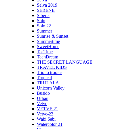
Selva 2019
SERENE
Siberia
Solo
Solo 22
Summer
Sunrise & Sunset
Summertime
SweetHome
TeaTime
TeenDream
THE SECRET LANGUAGE
TRAVEL KIDS
Trip to tropics
Tropical
TRULALA
Unicorn Valley
Busido
Urban
Vetve
VETVE 21
Vetve-22
Wabi Sabi
Watercolor 21