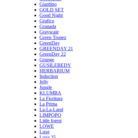
Giardino
GOLD SET
Good Night
Grafico
Granada
Grayscale
Green Tropez
GreenDay
GREENDAY 21
GreenDay 22
Grunge
GUSILEBEDY
HERBARIUM
Induction
Jelly
Jungle
KLUMBA
La Fioritura
La Prima
La-La-Land
LIMPOPO
Little forest
LOWE
Luxe
Luxe 25