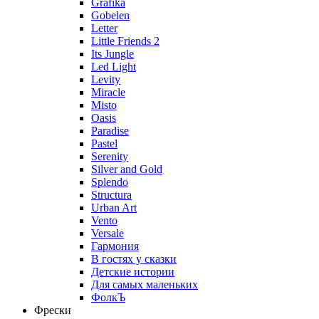
Grafika
Gobelen
Letter
Little Friends 2
Its Jungle
Led Light
Levity
Miracle
Misto
Oasis
Paradise
Pastel
Serenity
Silver and Gold
Splendo
Structura
Urban Art
Vento
Versale
Гармония
В гостях у сказки
Детские истории
Для самых маленьких
ФолкЪ
Фрески