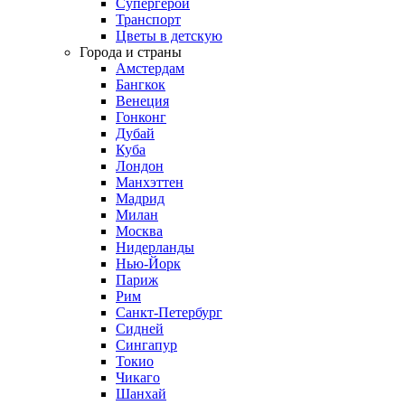
Супергерои
Транспорт
Цветы в детскую
Города и страны
Амстердам
Бангкок
Венеция
Гонконг
Дубай
Куба
Лондон
Манхэттен
Мадрид
Милан
Москва
Нидерланды
Нью-Йорк
Париж
Рим
Санкт-Петербург
Сидней
Сингапур
Токио
Чикаго
Шанхай