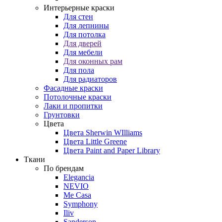
Интерьерные краски
Для стен
Для лепнины
Для потолка
Для дверей
Для мебели
Для оконных рам
Для пола
Для радиаторов
Фасадные краски
Потолочные краски
Лаки и пропитки
Грунтовки
Цвета
Цвета Sherwin WIlliams
Цвета Little Greene
Цвета Paint and Paper Library
Ткани
По брендам
Elegancia
NEVIO
Me Casa
Symphony
Iliv
Sanderson