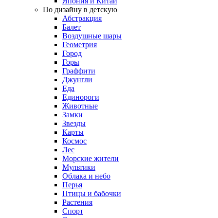
Япония и Китай
По дизайну в детскую
Абстракция
Балет
Воздушные шары
Геометрия
Город
Горы
Граффити
Джунгли
Еда
Единороги
Животные
Замки
Звезды
Карты
Космос
Лес
Морские жители
Мультики
Облака и небо
Перья
Птицы и бабочки
Растения
Спорт