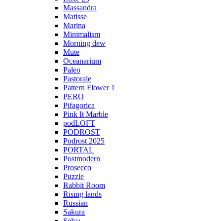
Massandra
Matisse
Marina
Minimalism
Morning dew
Mute
Oceanarium
Paleo
Pastorale
Pattern Flower 1
PERO
Pifagorica
Pink It Marble
podLOFT
PODROST
Podrost 2025
PORTAL
Postmodern
Prosecco
Puzzle
Rabbit Room
Rising lands
Russian
Sakura
Selva