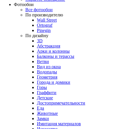
Фотообои
Все фотообои
По производителю
Wall Street
Ortograf
Pinegin
По дизайну
3D
Абстракция
Арки и колонны
Балконы и терассы
Ветви
Вид из окна
Водопады
Геометрия
Города и домики
Горы
Граффити
Детские
Достопримечательности
Еда
Животные
Замки
Имитация материалов
Искусство