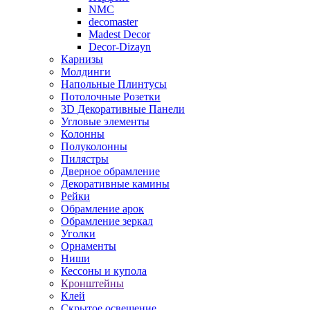
NMC
decomaster
Madest Decor
Decor-Dizayn
Карнизы
Молдинги
Напольные Плинтусы
Потолочные Розетки
3D Декоративные Панели
Угловые элементы
Колонны
Полуколонны
Пилястры
Дверное обрамление
Декоративные камины
Рейки
Обрамление арок
Обрамление зеркал
Уголки
Орнаменты
Ниши
Кессоны и купола
Кронштейны
Клей
Скрытое освещение