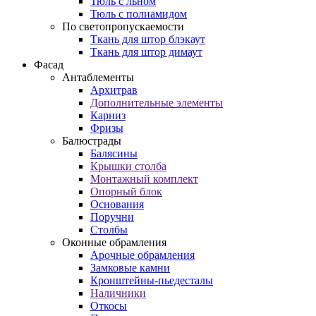
Тюль с льном
Тюль с полиамидом
По светопропускаемости
Ткань для штор блэкаут
Ткань для штор димаут
Фасад
Антаблементы
Архитрав
Дополнительные элементы
Карниз
Фризы
Балюстрады
Балясины
Крышки столба
Монтажный комплект
Опорный блок
Основания
Поручни
Столбы
Оконные обрамления
Арочные обрамления
Замковые камни
Кронштейны-пьедесталы
Наличники
Откосы