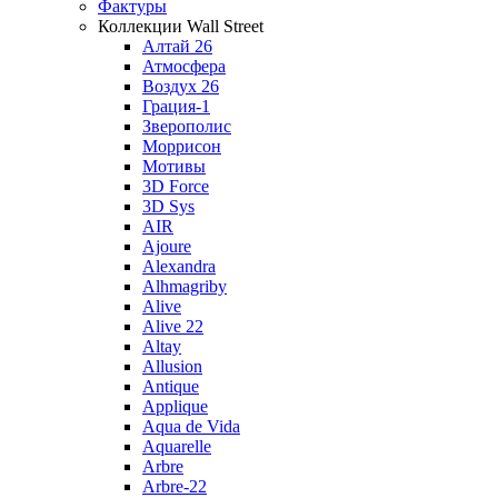
Фактуры
Коллекции Wall Street
Алтай 26
Атмосфера
Воздух 26
Грация-1
Зверополис
Моррисон
Мотивы
3D Force
3D Sys
AIR
Ajoure
Alexandra
Alhmagriby
Alive
Alive 22
Altay
Allusion
Antique
Applique
Aqua de Vida
Aquarelle
Arbre
Arbre-22