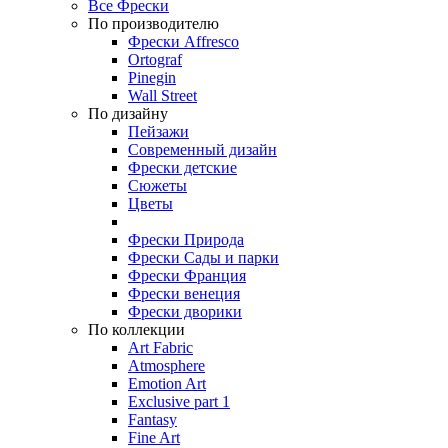
Все Фрески
По производителю
Фрески Affresco
Ortograf
Pinegin
Wall Street
По дизайну
Пейзажи
Современный дизайн
Фрески детские
Сюжеты
Цветы
Фрески Природа
Фрески Сады и парки
Фрески Франция
Фрески венеция
Фрески дворики
По коллекции
Art Fabric
Atmosphere
Emotion Art
Exclusive part 1
Fantasy
Fine Art