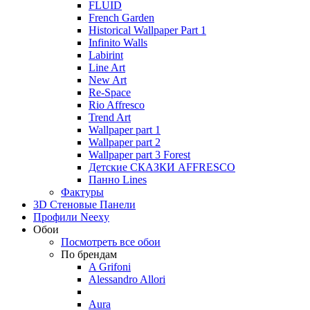
FLUID
French Garden
Historical Wallpaper Part 1
Infinito Walls
Labirint
Line Art
New Art
Re-Space
Rio Affresco
Trend Art
Wallpaper part 1
Wallpaper part 2
Wallpaper part 3 Forest
Детские СКАЗКИ AFFRESCO
Панно Lines
Фактуры
3D Стеновые Панели
Профили Neexy
Обои
Посмотреть все обои
По брендам
A Grifoni
Alessandro Allori
Aura