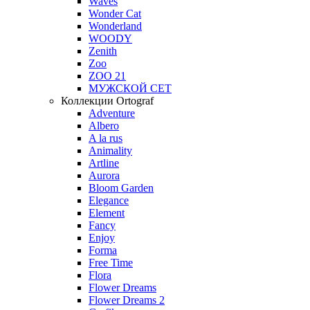
Waves
Wonder Cat
Wonderland
WOODY
Zenith
Zoo
ZOO 21
МУЖСКОЙ СЕТ
Коллекции Ortograf
Adventure
Albero
A la rus
Animality
Artline
Aurora
Bloom Garden
Elegance
Element
Fancy
Enjoy
Forma
Free Time
Flora
Flower Dreams
Flower Dreams 2