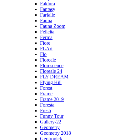
Faktura
Fantasy
Farfalle
Fauna
Fauna Zoom
Felicita
Ferma
Fiore
FLArt
Flo
Floreale
Florescence
Floreale 24
FLY DREAM
Flying Hill
Forest
Frame
Frame 2019
Foresta
Fresh
Funny Tour
Gallery-22
Geometry
Geometry 2018
Geotropick