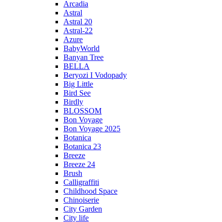
Arcadia
Astral
Astral 20
Astral-22
Azure
BabyWorld
Banyan Tree
BELLA
Beryozi I Vodopady
Big Little
Bird See
Birdly
BLOSSOM
Bon Voyage
Bon Voyage 2025
Botanica
Botanica 23
Breeze
Breeze 24
Brush
Calligraffiti
Childhood Space
Chinoiserie
City Garden
City life