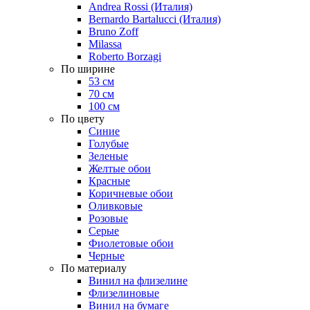
Andrea Rossi (Италия)
Bernardo Bartalucci (Италия)
Bruno Zoff
Milassa
Roberto Borzagi
По ширине
53 см
70 см
100 см
По цвету
Синие
Голубые
Зеленые
Желтые обои
Красные
Коричневые обои
Оливковые
Розовые
Серые
Фиолетовые обои
Черные
По материалу
Винил на флизелине
Флизелиновые
Винил на бумаге