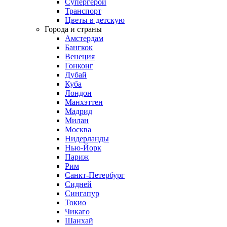
Супергерои
Транспорт
Цветы в детскую
Города и страны
Амстердам
Бангкок
Венеция
Гонконг
Дубай
Куба
Лондон
Манхэттен
Мадрид
Милан
Москва
Нидерланды
Нью-Йорк
Париж
Рим
Санкт-Петербург
Сидней
Сингапур
Токио
Чикаго
Шанхай