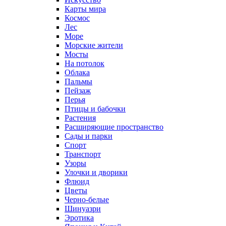
Карты мира
Космос
Лес
Море
Морские жители
Мосты
На потолок
Облака
Пальмы
Пейзаж
Перья
Птицы и бабочки
Растения
Расширяющие пространство
Сады и парки
Спорт
Транспорт
Узоры
Улочки и дворики
Флюид
Цветы
Черно-белые
Шинуазри
Эротика