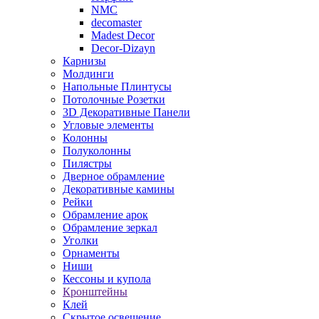
NMC
decomaster
Madest Decor
Decor-Dizayn
Карнизы
Молдинги
Напольные Плинтусы
Потолочные Розетки
3D Декоративные Панели
Угловые элементы
Колонны
Полуколонны
Пилястры
Дверное обрамление
Декоративные камины
Рейки
Обрамление арок
Обрамление зеркал
Уголки
Орнаменты
Ниши
Кессоны и купола
Кронштейны
Клей
Скрытое освещение