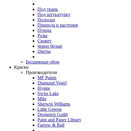
Под ткань
Под штукатурку
Полоски
Природа и растения
Птицы
Розы
Сюжет
черно белые
Цветы
Бесшовные обои
Краски
Производители
MF Paints
Diamond Vogel
Hygge
Swiss Lake
Milq
Sherwin Williams
Little Greene
Designers Guild
Paint and Paper Library
Farrow & Ball