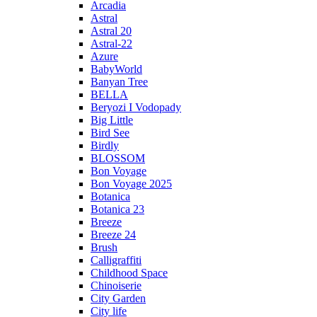
Arcadia
Astral
Astral 20
Astral-22
Azure
BabyWorld
Banyan Tree
BELLA
Beryozi I Vodopady
Big Little
Bird See
Birdly
BLOSSOM
Bon Voyage
Bon Voyage 2025
Botanica
Botanica 23
Breeze
Breeze 24
Brush
Calligraffiti
Childhood Space
Chinoiserie
City Garden
City life