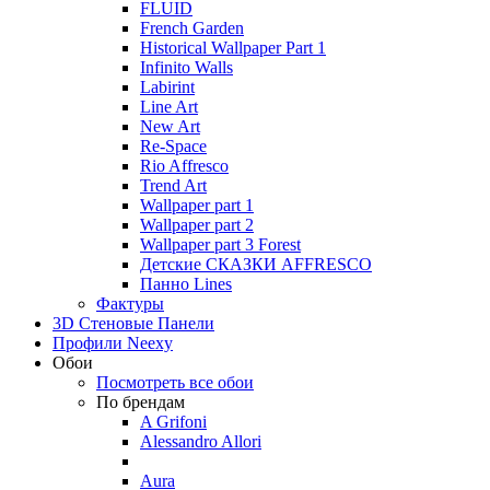
FLUID
French Garden
Historical Wallpaper Part 1
Infinito Walls
Labirint
Line Art
New Art
Re-Space
Rio Affresco
Trend Art
Wallpaper part 1
Wallpaper part 2
Wallpaper part 3 Forest
Детские СКАЗКИ AFFRESCO
Панно Lines
Фактуры
3D Стеновые Панели
Профили Neexy
Обои
Посмотреть все обои
По брендам
A Grifoni
Alessandro Allori
Aura