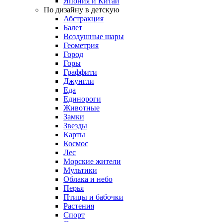
Япония и Китай
По дизайну в детскую
Абстракция
Балет
Воздушные шары
Геометрия
Город
Горы
Граффити
Джунгли
Еда
Единороги
Животные
Замки
Звезды
Карты
Космос
Лес
Морские жители
Мультики
Облака и небо
Перья
Птицы и бабочки
Растения
Спорт