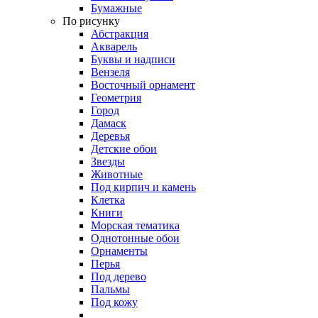
Бумажные
По рисунку
Абстракция
Акварель
Буквы и надписи
Вензеля
Восточный орнамент
Геометрия
Город
Дамаск
Деревья
Детские обои
Звезды
Животные
Под кирпич и камень
Клетка
Книги
Морская тематика
Однотонные обои
Орнаменты
Перья
Под дерево
Пальмы
Под кожу