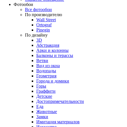
Фотообои
Все фотообои
По производителю
Wall Street
Ortograf
Pinegin
По дизайну
3D
Абстракция
Арки и колонны
Балконы и терассы
Ветви
Вид из окна
Водопады
Геометрия
Города и домики
Горы
Граффити
Детские
Достопримечательности
Еда
Животные
Замки
Имитация материалов
Искусство