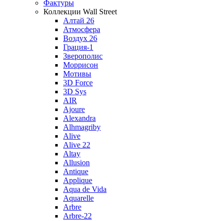
Фактуры
Коллекции Wall Street
Алтай 26
Атмосфера
Воздух 26
Грация-1
Зверополис
Моррисон
Мотивы
3D Force
3D Sys
AIR
Ajoure
Alexandra
Alhmagriby
Alive
Alive 22
Altay
Allusion
Antique
Applique
Aqua de Vida
Aquarelle
Arbre
Arbre-22