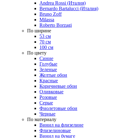
Andrea Rossi (Италия)
Bernardo Bartalucci (Италия)
Bruno Zoff
Milassa
Roberto Borzagi
По ширине
53 см
70 см
100 см
По цвету
Синие
Голубые
Зеленые
Желтые обои
Красные
Коричневые обои
Оливковые
Розовые
Серые
Фиолетовые обои
Черные
По материалу
Винил на флизелине
Флизелиновые
Винил на бумаге