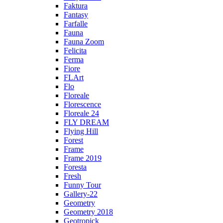
Faktura
Fantasy
Farfalle
Fauna
Fauna Zoom
Felicita
Ferma
Fiore
FLArt
Flo
Floreale
Florescence
Floreale 24
FLY DREAM
Flying Hill
Forest
Frame
Frame 2019
Foresta
Fresh
Funny Tour
Gallery-22
Geometry
Geometry 2018
Geotropick