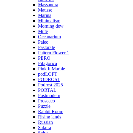
Massandra
Matisse
Marina
Minimalism
Morning dew
Mute
Oceanarium
Paleo
Pastorale
Pattern Flower 1
PERO
Pifagorica
Pink It Marble
podLOFT
PODROST
Podrost 2025
PORTAL
Postmodern
Prosecco
Puzzle
Rabbit Room
Rising lands
Russian
Sakura
Selva