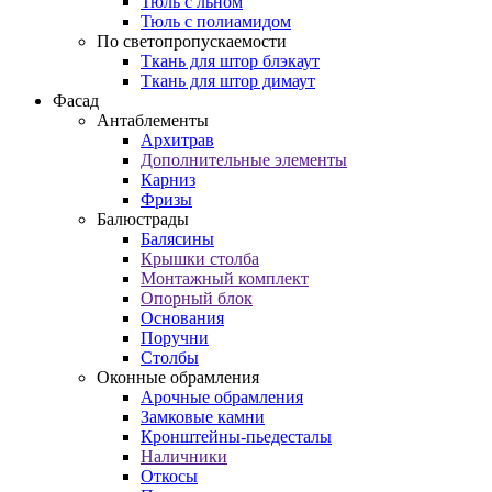
Тюль с льном
Тюль с полиамидом
По светопропускаемости
Ткань для штор блэкаут
Ткань для штор димаут
Фасад
Антаблементы
Архитрав
Дополнительные элементы
Карниз
Фризы
Балюстрады
Балясины
Крышки столба
Монтажный комплект
Опорный блок
Основания
Поручни
Столбы
Оконные обрамления
Арочные обрамления
Замковые камни
Кронштейны-пьедесталы
Наличники
Откосы