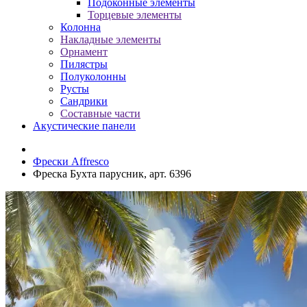
Подоконные элементы
Торцевые элементы
Колонна
Накладные элементы
Орнамент
Пилястры
Полуколонны
Русты
Сандрики
Составные части
Акустические панели
Фрески Affresco
Фреска Бухта парусник, арт. 6396