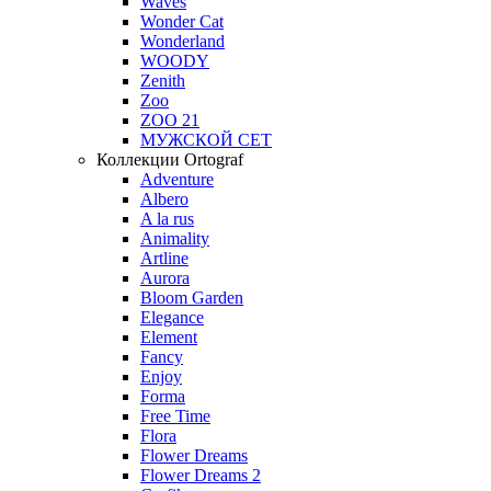
Waves
Wonder Cat
Wonderland
WOODY
Zenith
Zoo
ZOO 21
МУЖСКОЙ СЕТ
Коллекции Ortograf
Adventure
Albero
A la rus
Animality
Artline
Aurora
Bloom Garden
Elegance
Element
Fancy
Enjoy
Forma
Free Time
Flora
Flower Dreams
Flower Dreams 2