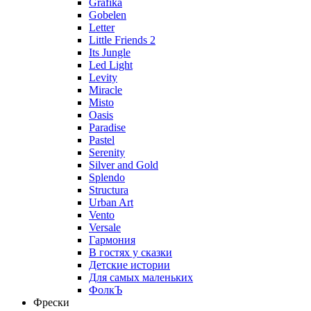
Grafika
Gobelen
Letter
Little Friends 2
Its Jungle
Led Light
Levity
Miracle
Misto
Oasis
Paradise
Pastel
Serenity
Silver and Gold
Splendo
Structura
Urban Art
Vento
Versale
Гармония
В гостях у сказки
Детские истории
Для самых маленьких
ФолкЪ
Фрески