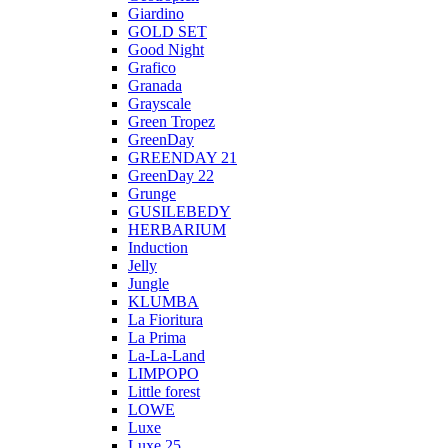
Giardino
GOLD SET
Good Night
Grafico
Granada
Grayscale
Green Tropez
GreenDay
GREENDAY 21
GreenDay 22
Grunge
GUSILEBEDY
HERBARIUM
Induction
Jelly
Jungle
KLUMBA
La Fioritura
La Prima
La-La-Land
LIMPOPO
Little forest
LOWE
Luxe
Luxe 25