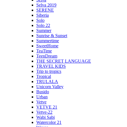
Selva 2019
SERENE
Siberia
Solo
Solo 22
Summer
Sunrise & Sunset
Summertime
SweetHome
TeaTime
TeenDream
THE SECRET LANGUAGE
TRAVEL KIDS
Trip to tropics
Tropical
TRULALA
Unicorn Valley
Busido
Urban
Vetve
VETVE 21
Vetve-22
Wabi Sabi
Watercolor 21