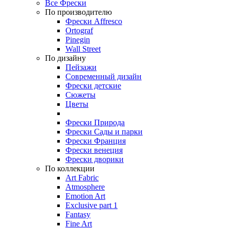
Все Фрески
По производителю
Фрески Affresco
Ortograf
Pinegin
Wall Street
По дизайну
Пейзажи
Современный дизайн
Фрески детские
Сюжеты
Цветы
Фрески Природа
Фрески Сады и парки
Фрески Франция
Фрески венеция
Фрески дворики
По коллекции
Art Fabric
Atmosphere
Emotion Art
Exclusive part 1
Fantasy
Fine Art