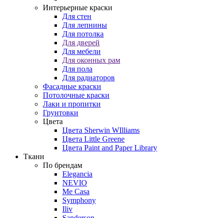
Интерьерные краски
Для стен
Для лепнины
Для потолка
Для дверей
Для мебели
Для оконных рам
Для пола
Для радиаторов
Фасадные краски
Потолочные краски
Лаки и пропитки
Грунтовки
Цвета
Цвета Sherwin WIlliams
Цвета Little Greene
Цвета Paint and Paper Library
Ткани
По брендам
Elegancia
NEVIO
Me Casa
Symphony
Iliv
Sanderson