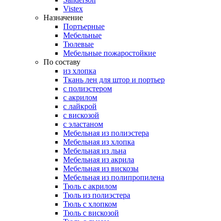
Vistex
Назначение
Портьерные
Мебельные
Тюлевые
Мебельные пожаростойкие
По составу
из хлопка
Ткань лен для штор и портьер
с полиэстером
с акрилом
с лайкрой
с вискозой
с эластаном
Мебельная из полиэстера
Мебельная из хлопка
Мебельная из льна
Мебельная из акрила
Мебельная из вискозы
Мебельная из полипропилена
Тюль с акрилом
Тюль из полиэстера
Тюль с хлопком
Тюль с вискозой