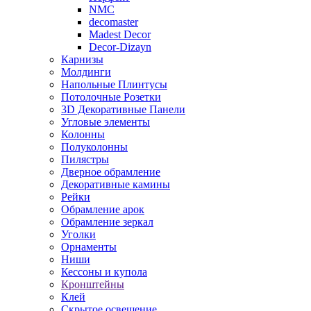
NMC
decomaster
Madest Decor
Decor-Dizayn
Карнизы
Молдинги
Напольные Плинтусы
Потолочные Розетки
3D Декоративные Панели
Угловые элементы
Колонны
Полуколонны
Пилястры
Дверное обрамление
Декоративные камины
Рейки
Обрамление арок
Обрамление зеркал
Уголки
Орнаменты
Ниши
Кессоны и купола
Кронштейны
Клей
Скрытое освещение