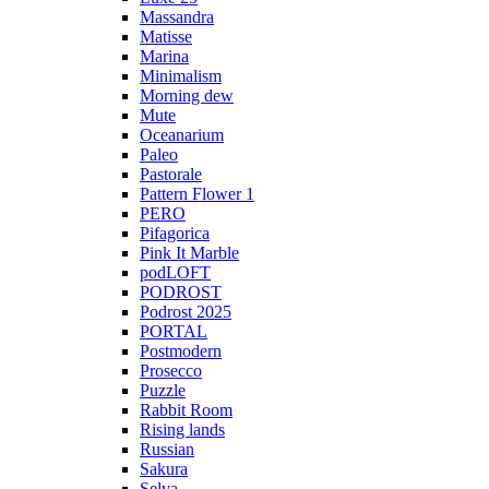
Massandra
Matisse
Marina
Minimalism
Morning dew
Mute
Oceanarium
Paleo
Pastorale
Pattern Flower 1
PERO
Pifagorica
Pink It Marble
podLOFT
PODROST
Podrost 2025
PORTAL
Postmodern
Prosecco
Puzzle
Rabbit Room
Rising lands
Russian
Sakura
Selva