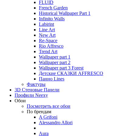
FLUID
French Garden
Historical Wallpaper Part 1
Infinito Walls
Labirint
Line Art
New Art
Re-Space
Rio Affresco
Trend Art
Wallpaper part 1
Wallpaper part 2
Wallpaper part 3 Forest
Детские СКАЗКИ AFFRESCO
Панно Lines
Фактуры
3D Стеновые Панели
Профили Neexy
Обои
Посмотреть все обои
По брендам
A Grifoni
Alessandro Allori
Aura