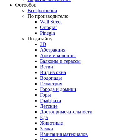
Фотообои
Все фотообои
По производителю
Wall Street
Ortograf
Pinegin
По дизайну
3D
Абстракция
Арки и колонны
Балконы и терассы
Ветви
Вид из окна
Водопады
Геометрия
Города и домики
Горы
Граффити
Детские
Достопримечательности
Еда
Животные
Замки
Имитация материалов
Искусство