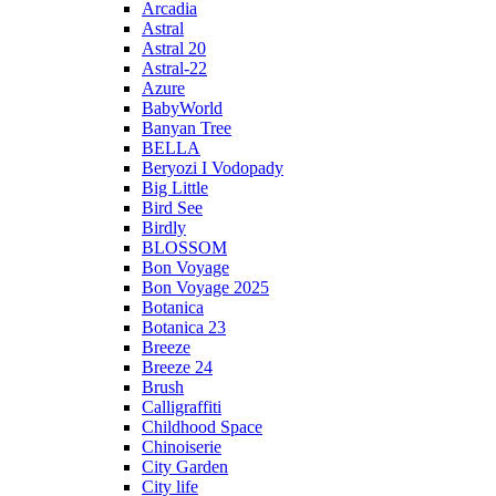
Arcadia
Astral
Astral 20
Astral-22
Azure
BabyWorld
Banyan Tree
BELLA
Beryozi I Vodopady
Big Little
Bird See
Birdly
BLOSSOM
Bon Voyage
Bon Voyage 2025
Botanica
Botanica 23
Breeze
Breeze 24
Brush
Calligraffiti
Childhood Space
Chinoiserie
City Garden
City life