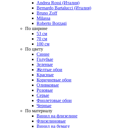
Andrea Rossi (Италия)
Bernardo Bartalucci (Италия)
Bruno Zoff
Milassa
Roberto Borzagi
По ширине
53 см
70 см
100 см
По цвету
Синие
Голубые
Зеленые
Желтые обои
Красные
Коричневые обои
Оливковые
Розовые
Серые
Фиолетовые обои
Черные
По материалу
Винил на флизелине
Флизелиновые
Винил на бумаге