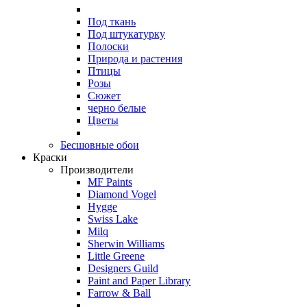
Под ткань
Под штукатурку
Полоски
Природа и растения
Птицы
Розы
Сюжет
черно белые
Цветы
Бесшовные обои
Краски
Производители
MF Paints
Diamond Vogel
Hygge
Swiss Lake
Milq
Sherwin Williams
Little Greene
Designers Guild
Paint and Paper Library
Farrow & Ball