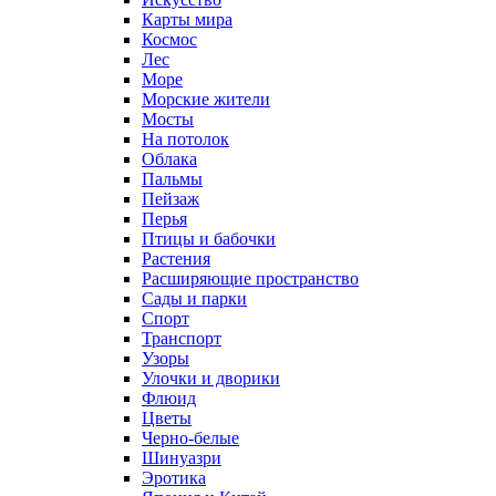
Карты мира
Космос
Лес
Море
Морские жители
Мосты
На потолок
Облака
Пальмы
Пейзаж
Перья
Птицы и бабочки
Растения
Расширяющие пространство
Сады и парки
Спорт
Транспорт
Узоры
Улочки и дворики
Флюид
Цветы
Черно-белые
Шинуазри
Эротика