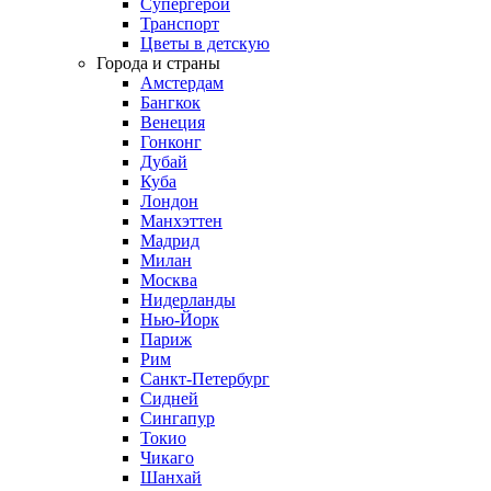
Супергерои
Транспорт
Цветы в детскую
Города и страны
Амстердам
Бангкок
Венеция
Гонконг
Дубай
Куба
Лондон
Манхэттен
Мадрид
Милан
Москва
Нидерланды
Нью-Йорк
Париж
Рим
Санкт-Петербург
Сидней
Сингапур
Токио
Чикаго
Шанхай