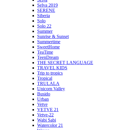
Selva 2019
SERENE
Siberia
Solo
Solo 22
Summer
Sunrise & Sunset
Summertime
SweetHome
TeaTime
TeenDream
THE SECRET LANGUAGE
TRAVEL KIDS
Trip to tropics
Tropical
TRULALA
Unicorn Valley
Busido
Urban
Vetve
VETVE 21
Vetve-22
Wabi Sabi
Watercolor 21