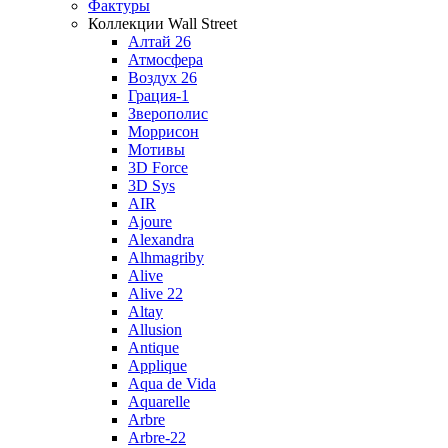
Фактуры
Коллекции Wall Street
Алтай 26
Атмосфера
Воздух 26
Грация-1
Зверополис
Моррисон
Мотивы
3D Force
3D Sys
AIR
Ajoure
Alexandra
Alhmagriby
Alive
Alive 22
Altay
Allusion
Antique
Applique
Aqua de Vida
Aquarelle
Arbre
Arbre-22