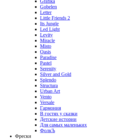
Grafika
Gobelen
Letter
Little Friends 2
Its Jungle
Led Light
Levity
Miracle
Misto
Oasis
Paradise
Pastel
Serenity
Silver and Gold
Splendo
Structura
Urban Art
Vento
Versale
Гармония
В гостях у сказки
Детские истории
Для самых маленьких
ФолкЪ
Фрески