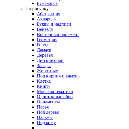
Бумажные
По рисунку
Абстракция
Акварель
Буквы и надписи
Вензеля
Восточный орнамент
Геометрия
Город
Дамаск
Деревья
Детские обои
Звезды
Животные
Под кирпич и камень
Клетка
Книги
Морская тематика
Однотонные обои
Орнаменты
Перья
Под дерево
Пальмы
Под кожу