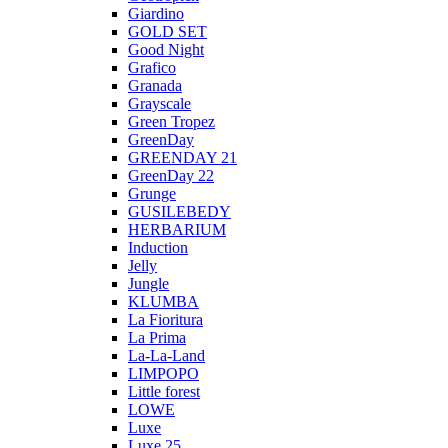
Giardino
GOLD SET
Good Night
Grafico
Granada
Grayscale
Green Tropez
GreenDay
GREENDAY 21
GreenDay 22
Grunge
GUSILEBEDY
HERBARIUM
Induction
Jelly
Jungle
KLUMBA
La Fioritura
La Prima
La-La-Land
LIMPOPO
Little forest
LOWE
Luxe
Luxe 25