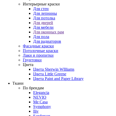
Интерьерные краски
Для стен
Для лепнины
Для потолка
Для дверей
Для мебели
Для оконных рам
Для пола
Для радиаторов
Фасадные краски
Потолочные краски
Лаки и пропитки
Грунтовки
Цвета
Цвета Sherwin WIlliams
Цвета Little Greene
Цвета Paint and Paper Library
Ткани
По брендам
Elegancia
NEVIO
Me Casa
Symphony
Iliv
Sanderson