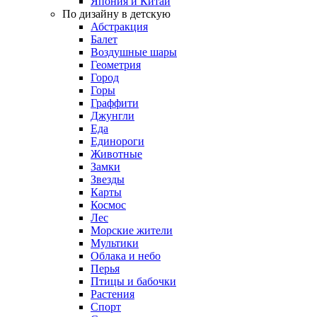
Япония и Китай
По дизайну в детскую
Абстракция
Балет
Воздушные шары
Геометрия
Город
Горы
Граффити
Джунгли
Еда
Единороги
Животные
Замки
Звезды
Карты
Космос
Лес
Морские жители
Мультики
Облака и небо
Перья
Птицы и бабочки
Растения
Спорт