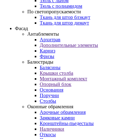
Тюль с льном
Тюль с полиамидом
По светопропускаемости
Ткань для штор блэкаут
Ткань для штор димаут
Фасад
Антаблементы
Архитрав
Дополнительные элементы
Карниз
Фризы
Балюстрады
Балясины
Крышки столба
Монтажный комплект
Опорный блок
Основания
Поручни
Столбы
Оконные обрамления
Арочные обрамления
Замковые камни
Кронштейны-пьедесталы
Наличники
Откосы