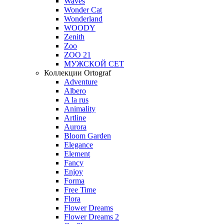
Waves
Wonder Cat
Wonderland
WOODY
Zenith
Zoo
ZOO 21
МУЖСКОЙ СЕТ
Коллекции Ortograf
Adventure
Albero
A la rus
Animality
Artline
Aurora
Bloom Garden
Elegance
Element
Fancy
Enjoy
Forma
Free Time
Flora
Flower Dreams
Flower Dreams 2