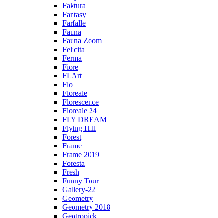
Faktura
Fantasy
Farfalle
Fauna
Fauna Zoom
Felicita
Ferma
Fiore
FLArt
Flo
Floreale
Florescence
Floreale 24
FLY DREAM
Flying Hill
Forest
Frame
Frame 2019
Foresta
Fresh
Funny Tour
Gallery-22
Geometry
Geometry 2018
Geotropick