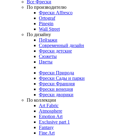
Все Фрески
По производителю
Фрески Affresco
Ortograf
Pinegin
Wall Street
По дизайну
Пейзажи
Современный дизайн
Фрески детские
Сюжеты
Цветы
Фрески Природа
Фрески Сады и парки
Фрески Франция
Фрески венеция
Фрески дворики
По коллекции
Art Fabric
Atmosphere
Emotion Art
Exclusive part 1
Fantasy
Fine Art