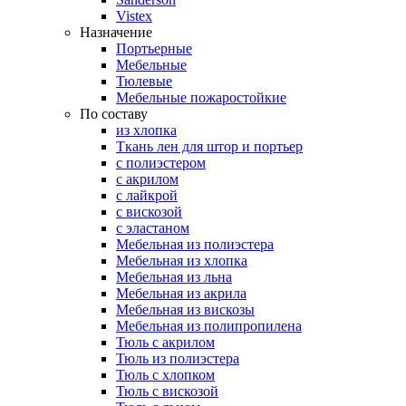
Vistex
Назначение
Портьерные
Мебельные
Тюлевые
Мебельные пожаростойкие
По составу
из хлопка
Ткань лен для штор и портьер
с полиэстером
с акрилом
с лайкрой
с вискозой
с эластаном
Мебельная из полиэстера
Мебельная из хлопка
Мебельная из льна
Мебельная из акрила
Мебельная из вискозы
Мебельная из полипропилена
Тюль с акрилом
Тюль из полиэстера
Тюль с хлопком
Тюль с вискозой