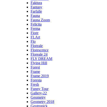
Faktura
Fantasy
Farfalle
Fauna
Fauna Zoom
Felicita
Ferma
Fiore
FLArt
Flo
Floreale
Florescence
Floreale 24
FLY DREAM
Flying Hill
Forest
Frame
Frame 2019
Foresta
Fresh
Funny Tour
Gallery-22
Geometry
Geometry 2018
Geotropick