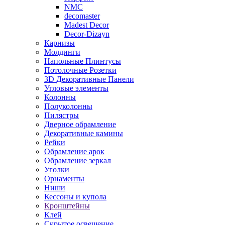
NMC
decomaster
Madest Decor
Decor-Dizayn
Карнизы
Молдинги
Напольные Плинтусы
Потолочные Розетки
3D Декоративные Панели
Угловые элементы
Колонны
Полуколонны
Пилястры
Дверное обрамление
Декоративные камины
Рейки
Обрамление арок
Обрамление зеркал
Уголки
Орнаменты
Ниши
Кессоны и купола
Кронштейны
Клей
Скрытое освещение