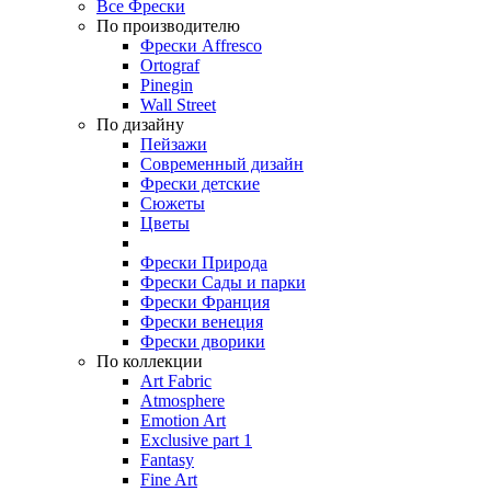
Все Фрески
По производителю
Фрески Affresco
Ortograf
Pinegin
Wall Street
По дизайну
Пейзажи
Современный дизайн
Фрески детские
Сюжеты
Цветы
Фрески Природа
Фрески Сады и парки
Фрески Франция
Фрески венеция
Фрески дворики
По коллекции
Art Fabric
Atmosphere
Emotion Art
Exclusive part 1
Fantasy
Fine Art