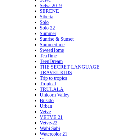
Selva 2019
SERENE
Siberia
Solo
Solo 22
Summer
Sunrise & Sunset
Summertime
SweetHome
TeaTime
TeenDream
THE SECRET LANGUAGE
TRAVEL KIDS
Trip to tropics
Tropical
TRULALA
Unicorn Valley
Busido
Urban
Vetve
VETVE 21
Vetve-22
Wabi Sabi
Watercolor 21