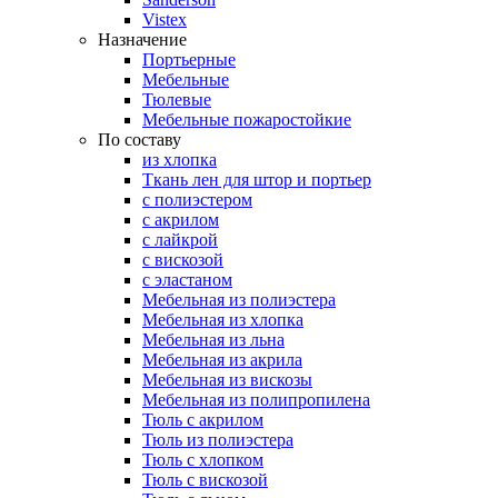
Vistex
Назначение
Портьерные
Мебельные
Тюлевые
Мебельные пожаростойкие
По составу
из хлопка
Ткань лен для штор и портьер
с полиэстером
с акрилом
с лайкрой
с вискозой
с эластаном
Мебельная из полиэстера
Мебельная из хлопка
Мебельная из льна
Мебельная из акрила
Мебельная из вискозы
Мебельная из полипропилена
Тюль с акрилом
Тюль из полиэстера
Тюль с хлопком
Тюль с вискозой