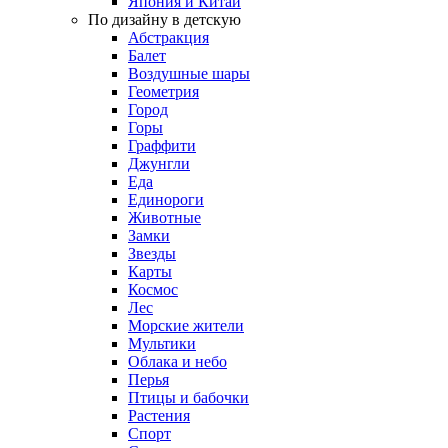
Япония и Китай
По дизайну в детскую
Абстракция
Балет
Воздушные шары
Геометрия
Город
Горы
Граффити
Джунгли
Еда
Единороги
Животные
Замки
Звезды
Карты
Космос
Лес
Морские жители
Мультики
Облака и небо
Перья
Птицы и бабочки
Растения
Спорт