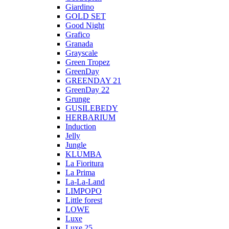
Giardino
GOLD SET
Good Night
Grafico
Granada
Grayscale
Green Tropez
GreenDay
GREENDAY 21
GreenDay 22
Grunge
GUSILEBEDY
HERBARIUM
Induction
Jelly
Jungle
KLUMBA
La Fioritura
La Prima
La-La-Land
LIMPOPO
Little forest
LOWE
Luxe
Luxe 25