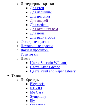
Интерьерные краски
Для стен
Для лепнины
Для потолка
Для дверей
Для мебели
Для оконных рам
Для пола
Для радиаторов
Фасадные краски
Потолочные краски
Лаки и пропитки
Грунтовки
Цвета
Цвета Sherwin WIlliams
Цвета Little Greene
Цвета Paint and Paper Library
Ткани
По брендам
Elegancia
NEVIO
Me Casa
Symphony
Iliv
Sanderson