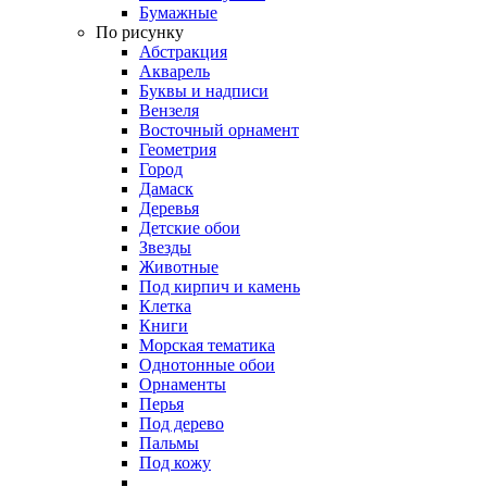
Бумажные
По рисунку
Абстракция
Акварель
Буквы и надписи
Вензеля
Восточный орнамент
Геометрия
Город
Дамаск
Деревья
Детские обои
Звезды
Животные
Под кирпич и камень
Клетка
Книги
Морская тематика
Однотонные обои
Орнаменты
Перья
Под дерево
Пальмы
Под кожу