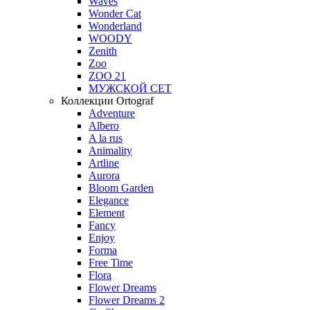
Waves
Wonder Cat
Wonderland
WOODY
Zenith
Zoo
ZOO 21
МУЖСКОЙ СЕТ
Коллекции Ortograf
Adventure
Albero
A la rus
Animality
Artline
Aurora
Bloom Garden
Elegance
Element
Fancy
Enjoy
Forma
Free Time
Flora
Flower Dreams
Flower Dreams 2