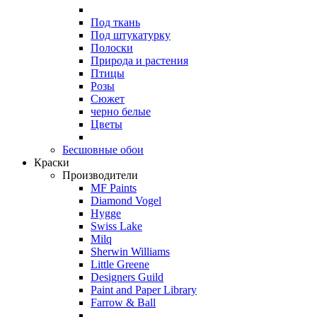
Под ткань
Под штукатурку
Полоски
Природа и растения
Птицы
Розы
Сюжет
черно белые
Цветы
Бесшовные обои
Краски
Производители
MF Paints
Diamond Vogel
Hygge
Swiss Lake
Milq
Sherwin Williams
Little Greene
Designers Guild
Paint and Paper Library
Farrow & Ball