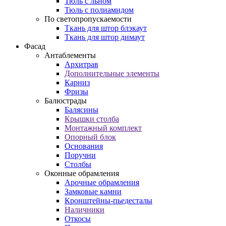
Тюль с льном
Тюль с полиамидом
По светопропускаемости
Ткань для штор блэкаут
Ткань для штор димаут
Фасад
Антаблементы
Архитрав
Дополнительные элементы
Карниз
Фризы
Балюстрады
Балясины
Крышки столба
Монтажный комплект
Опорный блок
Основания
Поручни
Столбы
Оконные обрамления
Арочные обрамления
Замковые камни
Кронштейны-пьедесталы
Наличники
Откосы