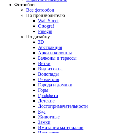
Фотообои
Все фотообои
По производителю
Wall Street
Ortograf
Pinegin
По дизайну
3D
Абстракция
Арки и колонны
Балконы и терассы
Ветви
Вид из окна
Водопады
Геометрия
Города и домики
Горы
Граффити
Детские
Достопримечательности
Еда
Животные
Замки
Имитация материалов
Искусство