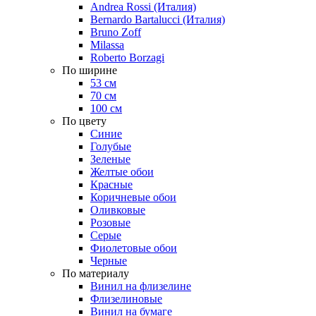
Andrea Rossi (Италия)
Bernardo Bartalucci (Италия)
Bruno Zoff
Milassa
Roberto Borzagi
По ширине
53 см
70 см
100 см
По цвету
Синие
Голубые
Зеленые
Желтые обои
Красные
Коричневые обои
Оливковые
Розовые
Серые
Фиолетовые обои
Черные
По материалу
Винил на флизелине
Флизелиновые
Винил на бумаге