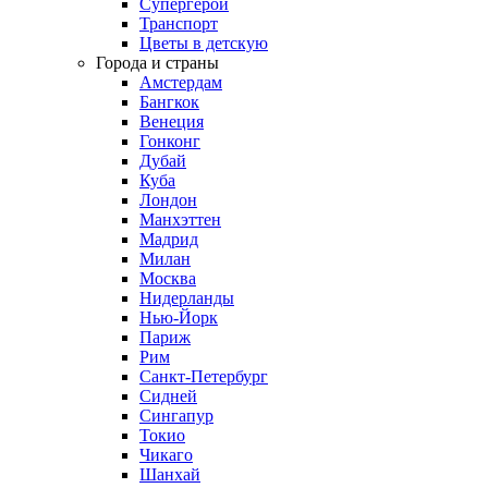
Супергерои
Транспорт
Цветы в детскую
Города и страны
Амстердам
Бангкок
Венеция
Гонконг
Дубай
Куба
Лондон
Манхэттен
Мадрид
Милан
Москва
Нидерланды
Нью-Йорк
Париж
Рим
Санкт-Петербург
Сидней
Сингапур
Токио
Чикаго
Шанхай