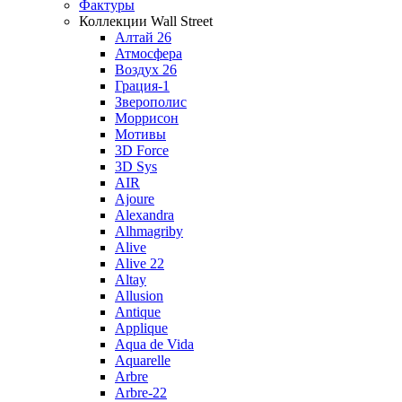
Фактуры
Коллекции Wall Street
Алтай 26
Атмосфера
Воздух 26
Грация-1
Зверополис
Моррисон
Мотивы
3D Force
3D Sys
AIR
Ajoure
Alexandra
Alhmagriby
Alive
Alive 22
Altay
Allusion
Antique
Applique
Aqua de Vida
Aquarelle
Arbre
Arbre-22