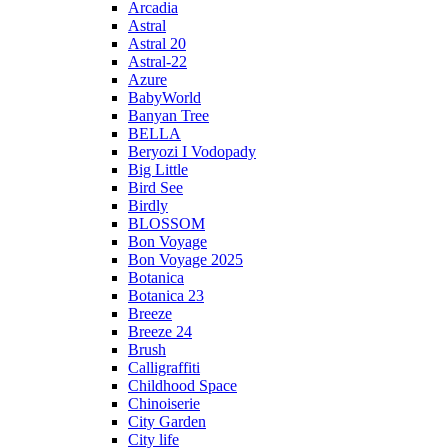
Arcadia
Astral
Astral 20
Astral-22
Azure
BabyWorld
Banyan Tree
BELLA
Beryozi I Vodopady
Big Little
Bird See
Birdly
BLOSSOM
Bon Voyage
Bon Voyage 2025
Botanica
Botanica 23
Breeze
Breeze 24
Brush
Calligraffiti
Childhood Space
Chinoiserie
City Garden
City life