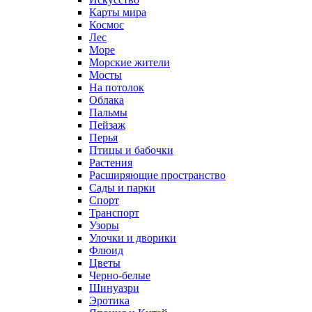
Карты мира
Космос
Лес
Море
Морские жители
Мосты
На потолок
Облака
Пальмы
Пейзаж
Перья
Птицы и бабочки
Растения
Расширяющие пространство
Сады и парки
Спорт
Транспорт
Узоры
Улочки и дворики
Флюид
Цветы
Черно-белые
Шинуазри
Эротика