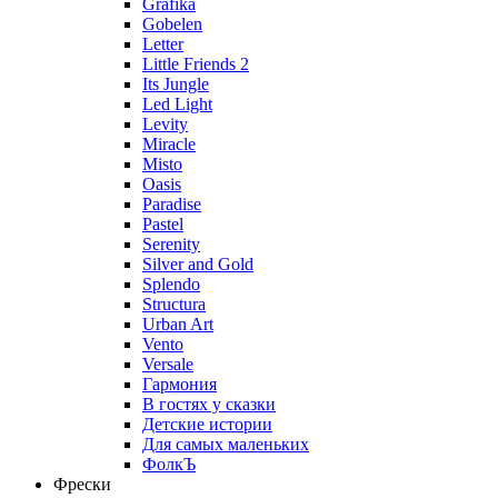
Grafika
Gobelen
Letter
Little Friends 2
Its Jungle
Led Light
Levity
Miracle
Misto
Oasis
Paradise
Pastel
Serenity
Silver and Gold
Splendo
Structura
Urban Art
Vento
Versale
Гармония
В гостях у сказки
Детские истории
Для самых маленьких
ФолкЪ
Фрески