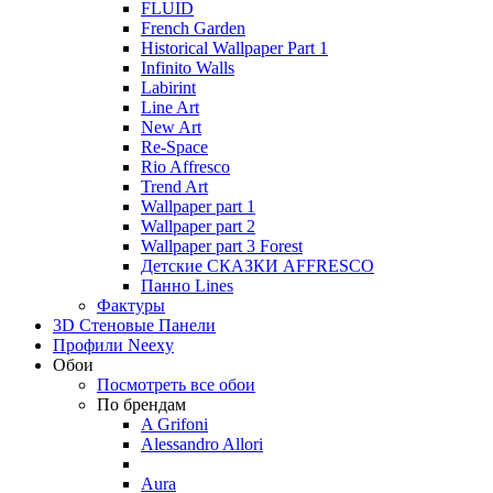
FLUID
French Garden
Historical Wallpaper Part 1
Infinito Walls
Labirint
Line Art
New Art
Re-Space
Rio Affresco
Trend Art
Wallpaper part 1
Wallpaper part 2
Wallpaper part 3 Forest
Детские СКАЗКИ AFFRESCO
Панно Lines
Фактуры
3D Стеновые Панели
Профили Neexy
Обои
Посмотреть все обои
По брендам
A Grifoni
Alessandro Allori
Aura