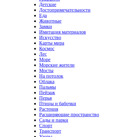
Детские
Достопримечательности
Еда
Животные
Замки
Имитация материалов
Искусство
Карты мира
Космос
Лес
Море
Морские жители
Мосты
На потолок
Облака
Пальмы
Пейзаж
Перья
Птицы и бабочки
Растения
Расширяющие пространство
Сады и парки
Спорт
Транспорт
Узоры