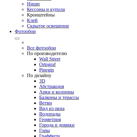
Ниши
Кессоны и купола
Кронштейны
Клей
Скрытое освещение
Фотообои
Все фотообои
По производителю
Wall Street
Ortograf
Pinegin
По дизайну
3D
Абстракция
Арки и колонны
Балконы и терассы
Ветви
Вид из окна
Водопады
Геометрия
Города и домики
Горы
Граффити