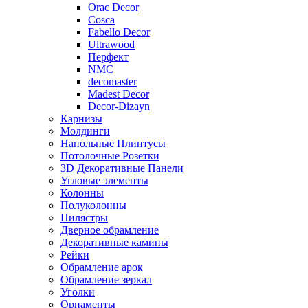
Orac Decor
Cosca
Fabello Decor
Ultrawood
Перфект
NMC
decomaster
Madest Decor
Decor-Dizayn
Карнизы
Молдинги
Напольные Плинтусы
Потолочные Розетки
3D Декоративные Панели
Угловые элементы
Колонны
Полуколонны
Пилястры
Дверное обрамление
Декоративные камины
Рейки
Обрамление арок
Обрамление зеркал
Уголки
Орнаменты