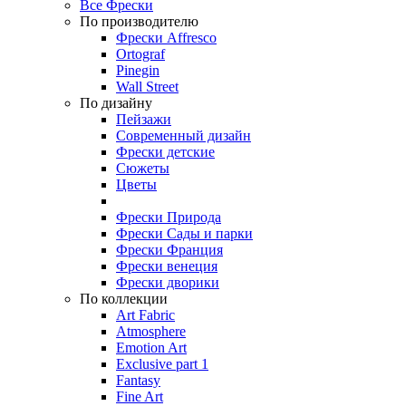
Все Фрески
По производителю
Фрески Affresco
Ortograf
Pinegin
Wall Street
По дизайну
Пейзажи
Современный дизайн
Фрески детские
Сюжеты
Цветы
Фрески Природа
Фрески Сады и парки
Фрески Франция
Фрески венеция
Фрески дворики
По коллекции
Art Fabric
Atmosphere
Emotion Art
Exclusive part 1
Fantasy
Fine Art