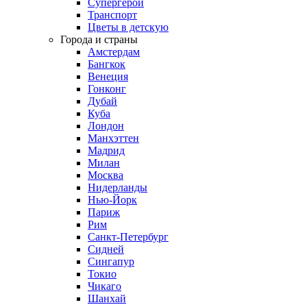
Супергерои
Транспорт
Цветы в детскую
Города и страны
Амстердам
Бангкок
Венеция
Гонконг
Дубай
Куба
Лондон
Манхэттен
Мадрид
Милан
Москва
Нидерланды
Нью-Йорк
Париж
Рим
Санкт-Петербург
Сидней
Сингапур
Токио
Чикаго
Шанхай