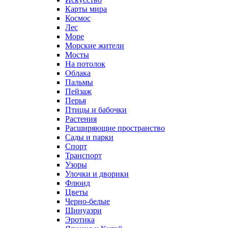
Карты мира
Космос
Лес
Море
Морские жители
Мосты
На потолок
Облака
Пальмы
Пейзаж
Перья
Птицы и бабочки
Растения
Расширяющие пространство
Сады и парки
Спорт
Транспорт
Узоры
Улочки и дворики
Флюид
Цветы
Черно-белые
Шинуазри
Эротика