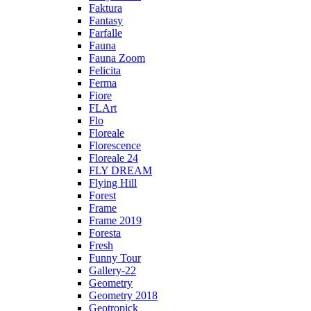
Faktura
Fantasy
Farfalle
Fauna
Fauna Zoom
Felicita
Ferma
Fiore
FLArt
Flo
Floreale
Florescence
Floreale 24
FLY DREAM
Flying Hill
Forest
Frame
Frame 2019
Foresta
Fresh
Funny Tour
Gallery-22
Geometry
Geometry 2018
Geotropick