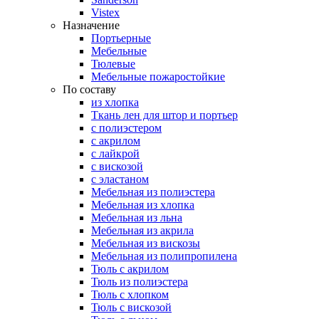
Vistex
Назначение
Портьерные
Мебельные
Тюлевые
Мебельные пожаростойкие
По составу
из хлопка
Ткань лен для штор и портьер
с полиэстером
с акрилом
с лайкрой
с вискозой
с эластаном
Мебельная из полиэстера
Мебельная из хлопка
Мебельная из льна
Мебельная из акрила
Мебельная из вискозы
Мебельная из полипропилена
Тюль с акрилом
Тюль из полиэстера
Тюль с хлопком
Тюль с вискозой