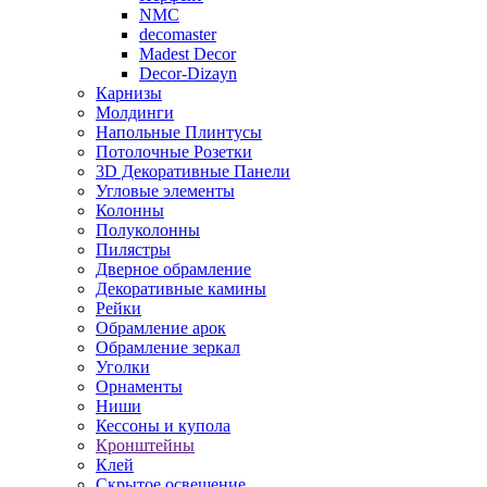
NMC
decomaster
Madest Decor
Decor-Dizayn
Карнизы
Молдинги
Напольные Плинтусы
Потолочные Розетки
3D Декоративные Панели
Угловые элементы
Колонны
Полуколонны
Пилястры
Дверное обрамление
Декоративные камины
Рейки
Обрамление арок
Обрамление зеркал
Уголки
Орнаменты
Ниши
Кессоны и купола
Кронштейны
Клей
Скрытое освещение