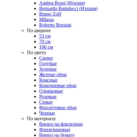
Andrea Rossi (Италия)
Bernardo Bartalucci (Италия)
Bruno Zoff
Milassa
Roberto Borzagi
По ширине
53 см
70 см
100 см
По цвету
Синие
Голубые
Зеленые
Желтые обои
Красные
Коричневые обои
Оливковые
Розовые
Серые
Фиолетовые обои
Черные
По материалу
Винил на флизелине
Флизелиновые
Винил на бумаге