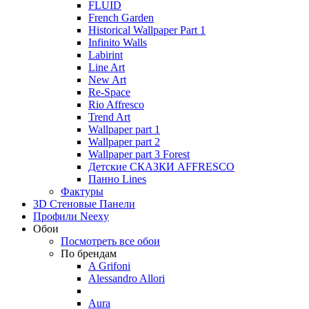
FLUID
French Garden
Historical Wallpaper Part 1
Infinito Walls
Labirint
Line Art
New Art
Re-Space
Rio Affresco
Trend Art
Wallpaper part 1
Wallpaper part 2
Wallpaper part 3 Forest
Детские СКАЗКИ AFFRESCO
Панно Lines
Фактуры
3D Стеновые Панели
Профили Neexy
Обои
Посмотреть все обои
По брендам
A Grifoni
Alessandro Allori
Aura