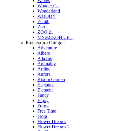
Waves
Wonder Cat
Wonderland
WOODY
Zenith
Zoo
ZOO 21
МУЖСКОЙ СЕТ
Коллекции Ortograf
Adventure
Albero
A la rus
Animality
Artline
Aurora
Bloom Garden
Elegance
Element
Fancy
Enjoy
Forma
Free Time
Flora
Flower Dreams
Flower Dreams 2