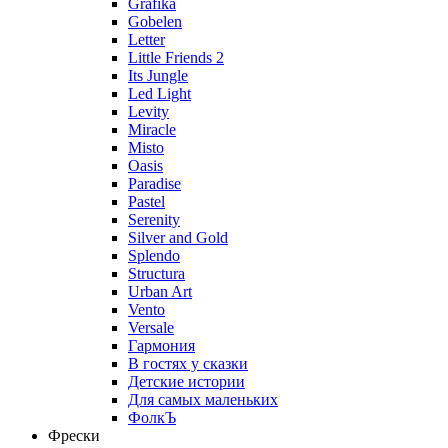
Grafika
Gobelen
Letter
Little Friends 2
Its Jungle
Led Light
Levity
Miracle
Misto
Oasis
Paradise
Pastel
Serenity
Silver and Gold
Splendo
Structura
Urban Art
Vento
Versale
Гармония
В гостях у сказки
Детские истории
Для самых маленьких
ФолкЪ
Фрески