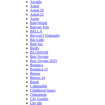
Arcadia
Astral
Astral 20
Astral-22
Azure
BabyWorld
Banyan Tree
BELLA
Beryozi I Vodopady
Big Little
Bird See
Birdly
BLOSSOM
Bon Voyage
Bon Voyage 2025
Botanica
Botanica 23
Breeze
Breeze 24
Brush
Calligraffiti
Childhood Space
Chinoiserie
City Garden
City life