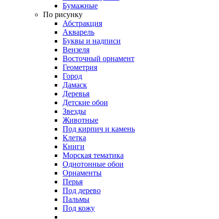
Бумажные
По рисунку
Абстракция
Акварель
Буквы и надписи
Вензеля
Восточный орнамент
Геометрия
Город
Дамаск
Деревья
Детские обои
Звезды
Животные
Под кирпич и камень
Клетка
Книги
Морская тематика
Однотонные обои
Орнаменты
Перья
Под дерево
Пальмы
Под кожу