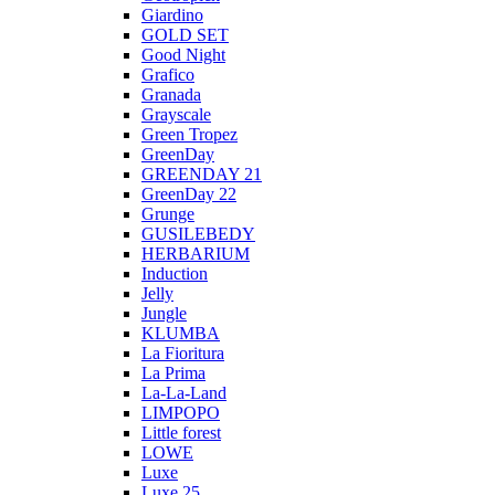
Giardino
GOLD SET
Good Night
Grafico
Granada
Grayscale
Green Tropez
GreenDay
GREENDAY 21
GreenDay 22
Grunge
GUSILEBEDY
HERBARIUM
Induction
Jelly
Jungle
KLUMBA
La Fioritura
La Prima
La-La-Land
LIMPOPO
Little forest
LOWE
Luxe
Luxe 25