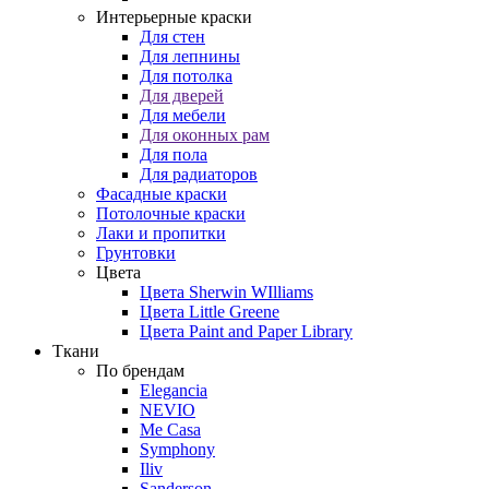
Интерьерные краски
Для стен
Для лепнины
Для потолка
Для дверей
Для мебели
Для оконных рам
Для пола
Для радиаторов
Фасадные краски
Потолочные краски
Лаки и пропитки
Грунтовки
Цвета
Цвета Sherwin WIlliams
Цвета Little Greene
Цвета Paint and Paper Library
Ткани
По брендам
Elegancia
NEVIO
Me Casa
Symphony
Iliv
Sanderson