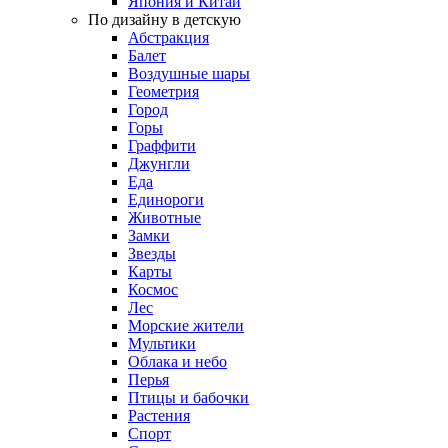
Япония и Китай
По дизайну в детскую
Абстракция
Балет
Воздушные шары
Геометрия
Город
Горы
Граффити
Джунгли
Еда
Единороги
Животные
Замки
Звезды
Карты
Космос
Лес
Морские жители
Мультики
Облака и небо
Перья
Птицы и бабочки
Растения
Спорт