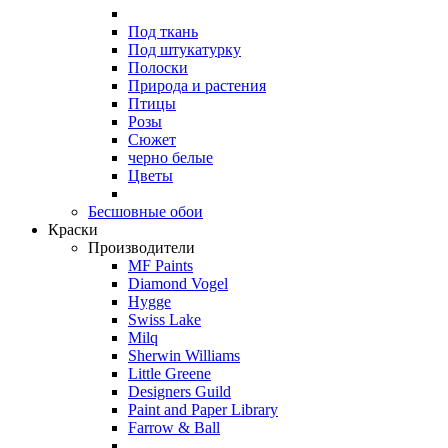
Под ткань
Под штукатурку
Полоски
Природа и растения
Птицы
Розы
Сюжет
черно белые
Цветы
Бесшовные обои
Краски
Производители
MF Paints
Diamond Vogel
Hygge
Swiss Lake
Milq
Sherwin Williams
Little Greene
Designers Guild
Paint and Paper Library
Farrow & Ball