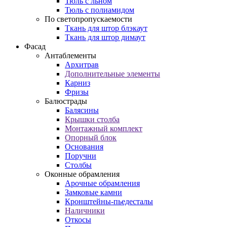
Тюль с льном
Тюль с полиамидом
По светопропускаемости
Ткань для штор блэкаут
Ткань для штор димаут
Фасад
Антаблементы
Архитрав
Дополнительные элементы
Карниз
Фризы
Балюстрады
Балясины
Крышки столба
Монтажный комплект
Опорный блок
Основания
Поручни
Столбы
Оконные обрамления
Арочные обрамления
Замковые камни
Кронштейны-пьедесталы
Наличники
Откосы