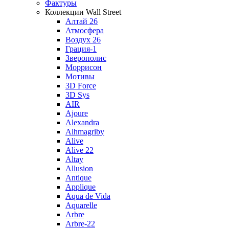
Фактуры
Коллекции Wall Street
Алтай 26
Атмосфера
Воздух 26
Грация-1
Зверополис
Моррисон
Мотивы
3D Force
3D Sys
AIR
Ajoure
Alexandra
Alhmagriby
Alive
Alive 22
Altay
Allusion
Antique
Applique
Aqua de Vida
Aquarelle
Arbre
Arbre-22