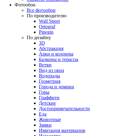
Фотообои
Все фотообои
По производителю
Wall Street
Ortograf
Pinegin
По дизайну
3D
Абстракция
Арки и колонны
Балконы и терассы
Ветви
Вид из окна
Водопады
Геометрия
Города и домики
Горы
Граффити
Детские
Достопримечательности
Еда
Животные
Замки
Имитация материалов
Искусство