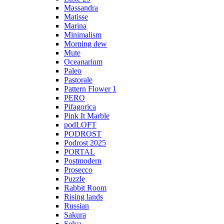
Massandra
Matisse
Marina
Minimalism
Morning dew
Mute
Oceanarium
Paleo
Pastorale
Pattern Flower 1
PERO
Pifagorica
Pink It Marble
podLOFT
PODROST
Podrost 2025
PORTAL
Postmodern
Prosecco
Puzzle
Rabbit Room
Rising lands
Russian
Sakura
Selva