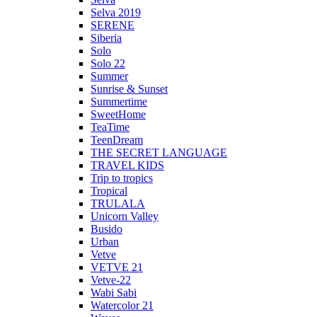
Selva 2019
SERENE
Siberia
Solo
Solo 22
Summer
Sunrise & Sunset
Summertime
SweetHome
TeaTime
TeenDream
THE SECRET LANGUAGE
TRAVEL KIDS
Trip to tropics
Tropical
TRULALA
Unicorn Valley
Busido
Urban
Vetve
VETVE 21
Vetve-22
Wabi Sabi
Watercolor 21