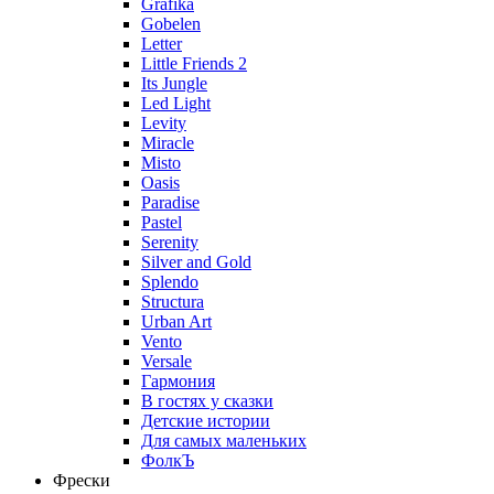
Grafika
Gobelen
Letter
Little Friends 2
Its Jungle
Led Light
Levity
Miracle
Misto
Oasis
Paradise
Pastel
Serenity
Silver and Gold
Splendo
Structura
Urban Art
Vento
Versale
Гармония
В гостях у сказки
Детские истории
Для самых маленьких
ФолкЪ
Фрески