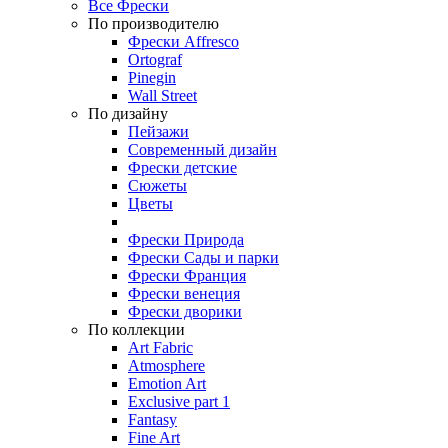
Все Фрески
По производителю
Фрески Affresco
Ortograf
Pinegin
Wall Street
По дизайну
Пейзажи
Современный дизайн
Фрески детские
Сюжеты
Цветы
Фрески Природа
Фрески Сады и парки
Фрески Франция
Фрески венеция
Фрески дворики
По коллекции
Art Fabric
Atmosphere
Emotion Art
Exclusive part 1
Fantasy
Fine Art