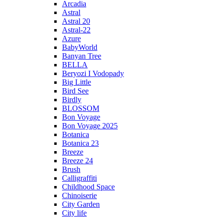
Arcadia
Astral
Astral 20
Astral-22
Azure
BabyWorld
Banyan Tree
BELLA
Beryozi I Vodopady
Big Little
Bird See
Birdly
BLOSSOM
Bon Voyage
Bon Voyage 2025
Botanica
Botanica 23
Breeze
Breeze 24
Brush
Calligraffiti
Childhood Space
Chinoiserie
City Garden
City life