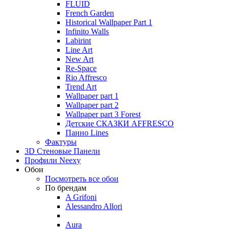
FLUID
French Garden
Historical Wallpaper Part 1
Infinito Walls
Labirint
Line Art
New Art
Re-Space
Rio Affresco
Trend Art
Wallpaper part 1
Wallpaper part 2
Wallpaper part 3 Forest
Детские СКАЗКИ AFFRESCO
Панно Lines
Фактуры
3D Стеновые Панели
Профили Neexy
Обои
Посмотреть все обои
По брендам
A Grifoni
Alessandro Allori
Aura