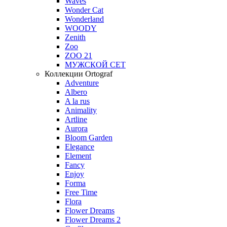
Waves
Wonder Cat
Wonderland
WOODY
Zenith
Zoo
ZOO 21
МУЖСКОЙ СЕТ
Коллекции Ortograf
Adventure
Albero
A la rus
Animality
Artline
Aurora
Bloom Garden
Elegance
Element
Fancy
Enjoy
Forma
Free Time
Flora
Flower Dreams
Flower Dreams 2