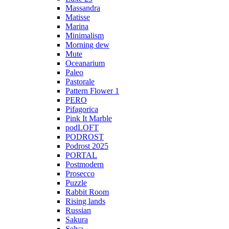
Massandra
Matisse
Marina
Minimalism
Morning dew
Mute
Oceanarium
Paleo
Pastorale
Pattern Flower 1
PERO
Pifagorica
Pink It Marble
podLOFT
PODROST
Podrost 2025
PORTAL
Postmodern
Prosecco
Puzzle
Rabbit Room
Rising lands
Russian
Sakura
Selva