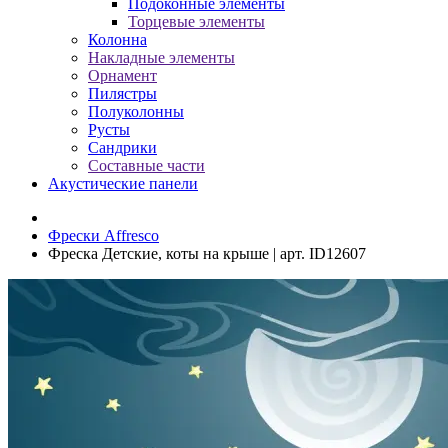
Подоконные элементы
Торцевые элементы
Колонна
Накладные элементы
Орнамент
Пилястры
Полуколонны
Русты
Сандрики
Составные части
Акустические панели
Фрески Affresco
Фреска Детские, коты на крыше | арт. ID12607