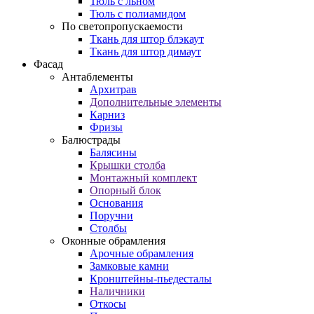
Тюль с льном
Тюль с полиамидом
По светопропускаемости
Ткань для штор блэкаут
Ткань для штор димаут
Фасад
Антаблементы
Архитрав
Дополнительные элементы
Карниз
Фризы
Балюстрады
Балясины
Крышки столба
Монтажный комплект
Опорный блок
Основания
Поручни
Столбы
Оконные обрамления
Арочные обрамления
Замковые камни
Кронштейны-пьедесталы
Наличники
Откосы