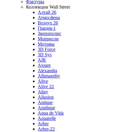
Фактуры
Коллекции Wall Street
Алтай 26
Атмосфера
Воздух 26
Грация-1
Зверополис
Моррисон
Мотивы
3D Force
3D Sys
AIR
Ajoure
Alexandra
Alhmagriby
Alive
Alive 22
Altay
Allusion
Antique
Applique
Aqua de Vida
Aquarelle
Arbre
Arbre-22