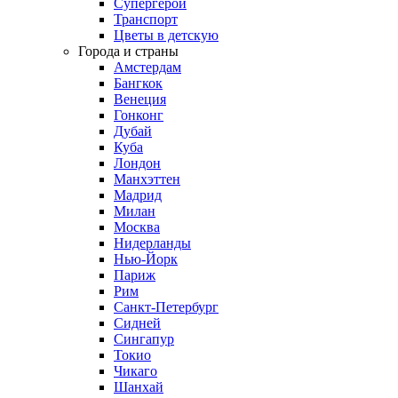
Супергерои
Транспорт
Цветы в детскую
Города и страны
Амстердам
Бангкок
Венеция
Гонконг
Дубай
Куба
Лондон
Манхэттен
Мадрид
Милан
Москва
Нидерланды
Нью-Йорк
Париж
Рим
Санкт-Петербург
Сидней
Сингапур
Токио
Чикаго
Шанхай