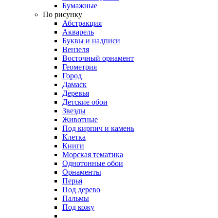
Бумажные
По рисунку
Абстракция
Акварель
Буквы и надписи
Вензеля
Восточный орнамент
Геометрия
Город
Дамаск
Деревья
Детские обои
Звезды
Животные
Под кирпич и камень
Клетка
Книги
Морская тематика
Однотонные обои
Орнаменты
Перья
Под дерево
Пальмы
Под кожу