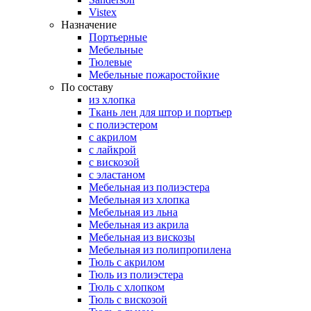
Vistex
Назначение
Портьерные
Мебельные
Тюлевые
Мебельные пожаростойкие
По составу
из хлопка
Ткань лен для штор и портьер
с полиэстером
с акрилом
с лайкрой
с вискозой
с эластаном
Мебельная из полиэстера
Мебельная из хлопка
Мебельная из льна
Мебельная из акрила
Мебельная из вискозы
Мебельная из полипропилена
Тюль с акрилом
Тюль из полиэстера
Тюль с хлопком
Тюль с вискозой