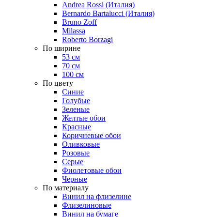
Andrea Rossi (Италия)
Bernardo Bartalucci (Италия)
Bruno Zoff
Milassa
Roberto Borzagi
По ширине
53 см
70 см
100 см
По цвету
Синие
Голубые
Зеленые
Желтые обои
Красные
Коричневые обои
Оливковые
Розовые
Серые
Фиолетовые обои
Черные
По материалу
Винил на флизелине
Флизелиновые
Винил на бумаге