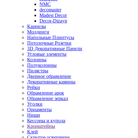
NMC
decomaster
Madest Decor
Decor-Dizayn
Карнизы
Молдинги
Напольные Плинтусы
Потолочные Розетки
3D Декоративные Панели
Угловые элементы
Колонны
Полуколонны
Пилястры
Дверное обрамление
Декоративные камины
Рейки
Обрамление арок
Обрамление зеркал
Уголки
Орнаменты
Ниши
Кессоны и купола
Кронштейны
Клей
Скрытое освещение