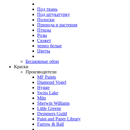
Под ткань
Под штукатурку
Полоски
Природа и растения
Птицы
Розы
Сюжет
черно белые
Цветы
Бесшовные обои
Краски
Производители
MF Paints
Diamond Vogel
Hygge
Swiss Lake
Milq
Sherwin Williams
Little Greene
Designers Guild
Paint and Paper Library
Farrow & Ball