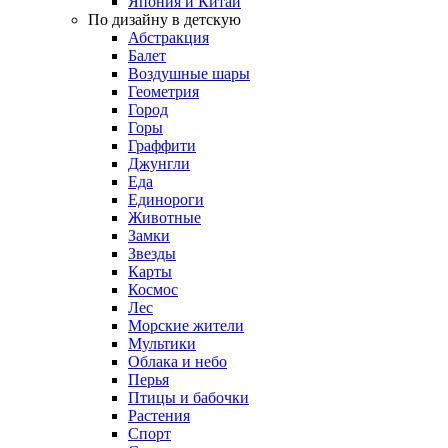
Япония и Китай
По дизайну в детскую
Абстракция
Балет
Воздушные шары
Геометрия
Город
Горы
Граффити
Джунгли
Еда
Единороги
Животные
Замки
Звезды
Карты
Космос
Лес
Морские жители
Мультики
Облака и небо
Перья
Птицы и бабочки
Растения
Спорт