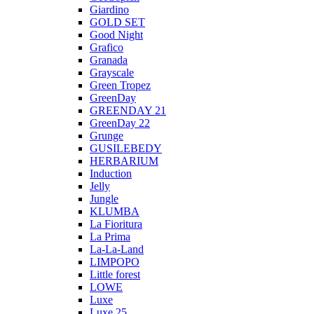
Giardino
GOLD SET
Good Night
Grafico
Granada
Grayscale
Green Tropez
GreenDay
GREENDAY 21
GreenDay 22
Grunge
GUSILEBEDY
HERBARIUM
Induction
Jelly
Jungle
KLUMBA
La Fioritura
La Prima
La-La-Land
LIMPOPO
Little forest
LOWE
Luxe
Luxe 25