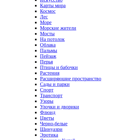
Карты мира
Космос
Лес
Море
Морские жители
Мосты
На потолок
Облака
Пальмы
Пейзаж
Перья
Птицы и бабочки
Растения
Расширяющие пространство
Сады и парки
Спорт
Транспорт
Узоры
Улочки и дворики
Флюид
Цветы
Черно-белые
Шинуазри
Эротика