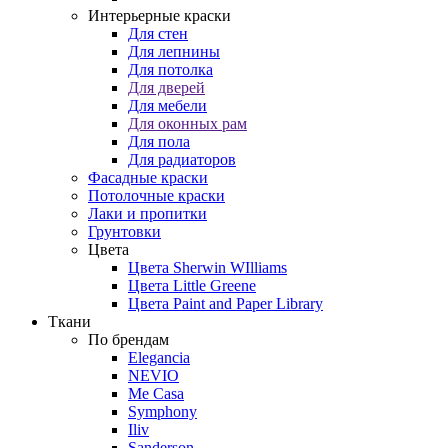
Интерьерные краски
Для стен
Для лепнины
Для потолка
Для дверей
Для мебели
Для оконных рам
Для пола
Для радиаторов
Фасадные краски
Потолочные краски
Лаки и пропитки
Грунтовки
Цвета
Цвета Sherwin WIlliams
Цвета Little Greene
Цвета Paint and Paper Library
Ткани
По брендам
Elegancia
NEVIO
Me Casa
Symphony
Iliv
Sanderson