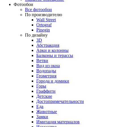
Фотообои
Все фотообои
По производителю
Wall Street
Ortograf
Pinegin
По дизайну
3D
Абстракция
Арки и колонны
Балконы и терассы
Ветви
Вид из окна
Водопады
Геометрия
Города и домики
Горы
Граффити
Детские
Достопримечательности
Еда
Животные
Замки
Имитация материалов
Искусство