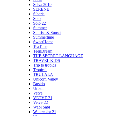
Selva 2019
SERENE
Siberia
Solo
Solo 22
Summer
Sunrise & Sunset
Summertime
SweetHome
TeaTime
TeenDream
THE SECRET LANGUAGE
TRAVEL KIDS
Trip to tropics
Tropical
TRULALA
Unicorn Valley
Busido
Urban
Vetve
VETVE 21
Vetve-22
Wabi Sabi
Watercolor 21