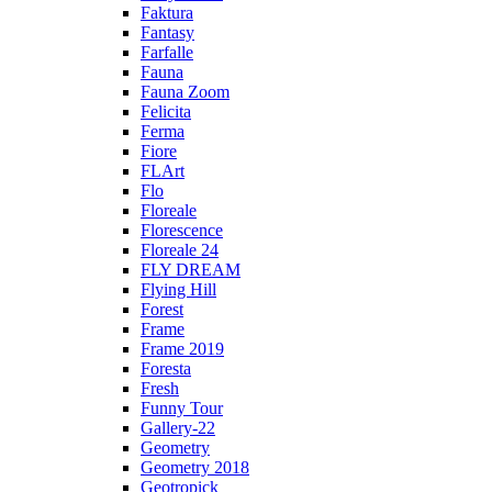
Faktura
Fantasy
Farfalle
Fauna
Fauna Zoom
Felicita
Ferma
Fiore
FLArt
Flo
Floreale
Florescence
Floreale 24
FLY DREAM
Flying Hill
Forest
Frame
Frame 2019
Foresta
Fresh
Funny Tour
Gallery-22
Geometry
Geometry 2018
Geotropick