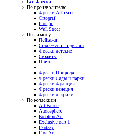
Все Фрески
По производителю
Фрески Affresco
Ortograf
Pinegin
Wall Street
По дизайну
Пейзажи
Современный дизайн
Фрески детские
Сюжеты
Цветы
Фрески Природа
Фрески Сады и парки
Фрески Франция
Фрески венеция
Фрески дворики
По коллекции
Art Fabric
Atmosphere
Emotion Art
Exclusive part 1
Fantasy
Fine Art