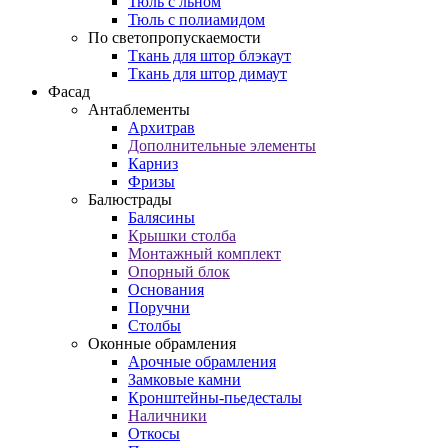
Тюль с льном
Тюль с полиамидом
По светопропускаемости
Ткань для штор блэкаут
Ткань для штор димаут
Фасад
Антаблементы
Архитрав
Дополнительные элементы
Карниз
Фризы
Балюстрады
Балясины
Крышки столба
Монтажный комплект
Опорный блок
Основания
Поручни
Столбы
Оконные обрамления
Арочные обрамления
Замковые камни
Кронштейны-пьедесталы
Наличники
Откосы