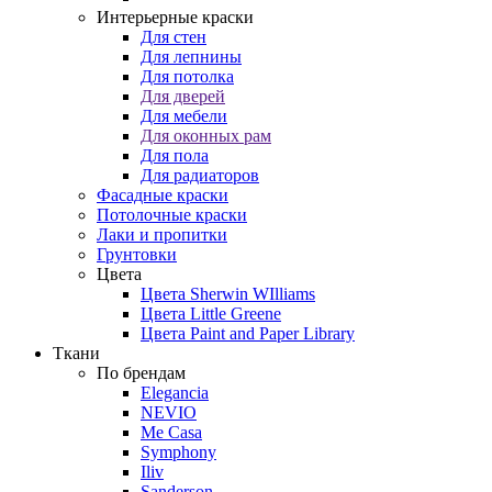
Интерьерные краски
Для стен
Для лепнины
Для потолка
Для дверей
Для мебели
Для оконных рам
Для пола
Для радиаторов
Фасадные краски
Потолочные краски
Лаки и пропитки
Грунтовки
Цвета
Цвета Sherwin WIlliams
Цвета Little Greene
Цвета Paint and Paper Library
Ткани
По брендам
Elegancia
NEVIO
Me Casa
Symphony
Iliv
Sanderson