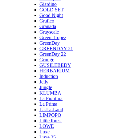
Giardino
GOLD SET
Good Night
Grafico
Granada
Grayscale
Green Tropez
GreenDay
GREENDAY 21
GreenDay 22
Grunge
GUSILEBEDY
HERBARIUM
Induction
Jelly
Jungle
KLUMBA
La Fioritura
La Prima
La-La-Land
LIMPOPO
Little forest
LOWE
Luxe
Luxe 25