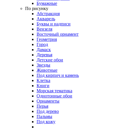
Бумажные
По рисунку
Абстракция
Акварель
Буквы и надписи
Вензеля
Восточный орнамент
Геометрия
Город
Дамаск
Деревья
Детские обои
Звезды
Животные
Под кирпич и камень
Клетка
Книги
Морская тематика
Однотонные обои
Орнаменты
Перья
Под дерево
Пальмы
Под кожу