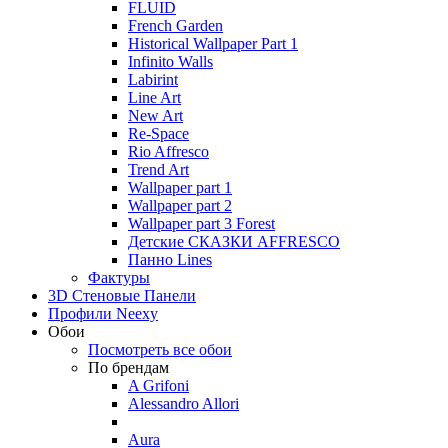
FLUID
French Garden
Historical Wallpaper Part 1
Infinito Walls
Labirint
Line Art
New Art
Re-Space
Rio Affresco
Trend Art
Wallpaper part 1
Wallpaper part 2
Wallpaper part 3 Forest
Детские СКАЗКИ AFFRESCO
Панно Lines
Фактуры
3D Стеновые Панели
Профили Neexy
Обои
Посмотреть все обои
По брендам
A Grifoni
Alessandro Allori
Aura