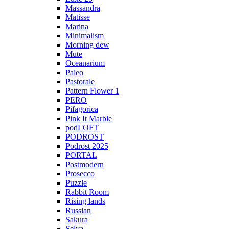
Massandra
Matisse
Marina
Minimalism
Morning dew
Mute
Oceanarium
Paleo
Pastorale
Pattern Flower 1
PERO
Pifagorica
Pink It Marble
podLOFT
PODROST
Podrost 2025
PORTAL
Postmodern
Prosecco
Puzzle
Rabbit Room
Rising lands
Russian
Sakura
Selva