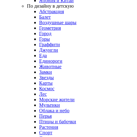
Япония и Китай
По дизайну в детскую
Абстракция
Балет
Воздушные шары
Геометрия
Город
Горы
Граффити
Джунгли
Еда
Единороги
Животные
Замки
Звезды
Карты
Космос
Лес
Морские жители
Мультики
Облака и небо
Перья
Птицы и бабочки
Растения
Спорт