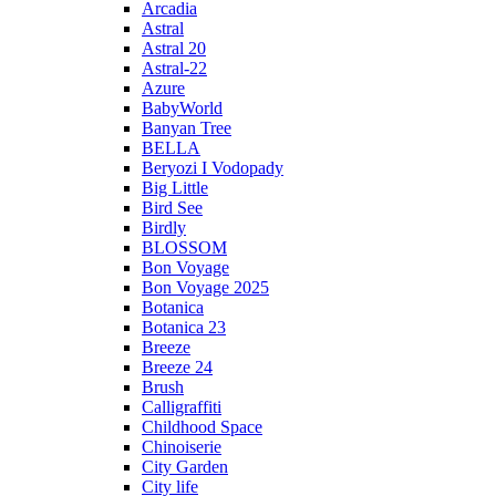
Arcadia
Astral
Astral 20
Astral-22
Azure
BabyWorld
Banyan Tree
BELLA
Beryozi I Vodopady
Big Little
Bird See
Birdly
BLOSSOM
Bon Voyage
Bon Voyage 2025
Botanica
Botanica 23
Breeze
Breeze 24
Brush
Calligraffiti
Childhood Space
Chinoiserie
City Garden
City life