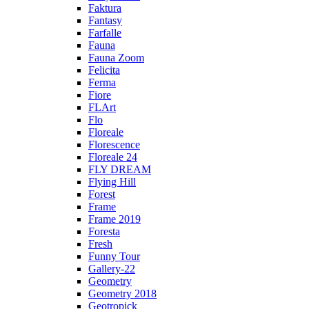
Faktura
Fantasy
Farfalle
Fauna
Fauna Zoom
Felicita
Ferma
Fiore
FLArt
Flo
Floreale
Florescence
Floreale 24
FLY DREAM
Flying Hill
Forest
Frame
Frame 2019
Foresta
Fresh
Funny Tour
Gallery-22
Geometry
Geometry 2018
Geotropick