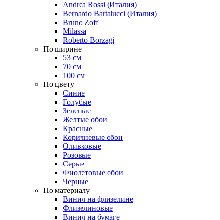
Andrea Rossi (Италия)
Bernardo Bartalucci (Италия)
Bruno Zoff
Milassa
Roberto Borzagi
По ширине
53 см
70 см
100 см
По цвету
Синие
Голубые
Зеленые
Желтые обои
Красные
Коричневые обои
Оливковые
Розовые
Серые
Фиолетовые обои
Черные
По материалу
Винил на флизелине
Флизелиновые
Винил на бумаге