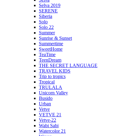
Selva 2019
SERENE
Siberia
Solo
Solo 22
Summer
Sunrise & Sunset
Summertime
SweetHome
TeaTime
TeenDream
THE SECRET LANGUAGE
TRAVEL KIDS
Trip to tropics
Tropical
TRULALA
Unicorn Valley
Busido
Urban
Vetve
VETVE 21
Vetve-22
Wabi Sabi
Watercolor 21