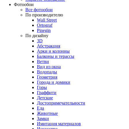
Фотообои
Все фотообои
По производителю
Wall Street
Ortograf
Pinegin
По дизайну
3D
Абстракция
Арки и колонны
Балконы и терассы
Ветви
Вид из окна
Водопады
Геометрия
Города и домики
Горы
Граффити
Детские
Достопримечательности
Еда
Животные
Замки
Имитация материалов
Искусство