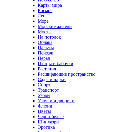
Карты мира
Космос
Лес
Море
Морские жители
Мосты
На потолок
Облака
Пальмы
Пейзаж
Перья
Птицы и бабочки
Растения
Расширяющие пространство
Сады и парки
Спорт
Транспорт
Узоры
Улочки и дворики
Флюид
Цветы
Черно-белые
Шинуазри
Эротика