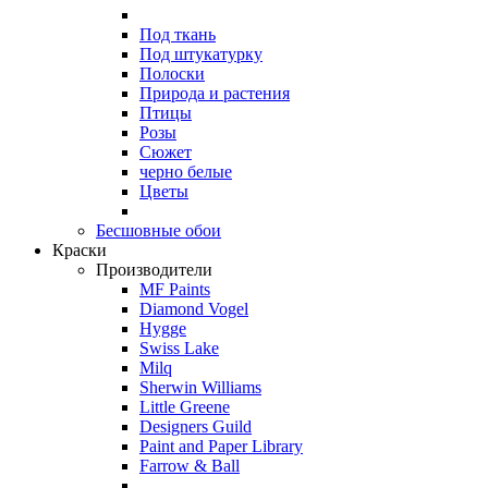
Под ткань
Под штукатурку
Полоски
Природа и растения
Птицы
Розы
Сюжет
черно белые
Цветы
Бесшовные обои
Краски
Производители
MF Paints
Diamond Vogel
Hygge
Swiss Lake
Milq
Sherwin Williams
Little Greene
Designers Guild
Paint and Paper Library
Farrow & Ball