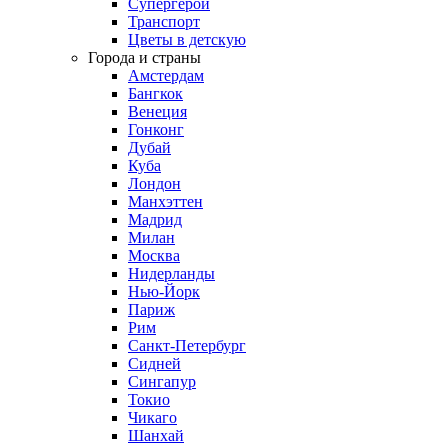
Супергерои
Транспорт
Цветы в детскую
Города и страны
Амстердам
Бангкок
Венеция
Гонконг
Дубай
Куба
Лондон
Манхэттен
Мадрид
Милан
Москва
Нидерланды
Нью-Йорк
Париж
Рим
Санкт-Петербург
Сидней
Сингапур
Токио
Чикаго
Шанхай