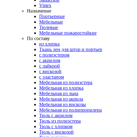
Vistex
Назначение
Портьерные
Мебельные
Тюлевые
Мебельные пожаростойкие
По составу
из хлопка
Ткань лен для штор и портьер
с полиэстером
с акрилом
с лайкрой
с вискозой
с эластаном
Мебельная из полиэстера
Мебельная из хлопка
Мебельная из льна
Мебельная из акрила
Мебельная из вискозы
Мебельная из полипропилена
Тюль с акрилом
Тюль из полиэстера
Тюль с хлопком
Тюль с вискозой