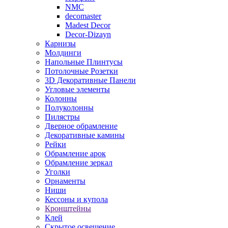
NMC
decomaster
Madest Decor
Decor-Dizayn
Карнизы
Молдинги
Напольные Плинтусы
Потолочные Розетки
3D Декоративные Панели
Угловые элементы
Колонны
Полуколонны
Пилястры
Дверное обрамление
Декоративные камины
Рейки
Обрамление арок
Обрамление зеркал
Уголки
Орнаменты
Ниши
Кессоны и купола
Кронштейны
Клей
Скрытое освещение