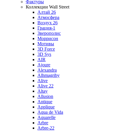
Фактуры
Коллекции Wall Street
Алтай 26
Атмосфера
Воздух 26
Грация-1
Зверополис
Моррисон
Мотивы
3D Force
3D Sys
AIR
Ajoure
Alexandra
Alhmagriby
Alive
Alive 22
Altay
Allusion
Antique
Applique
Aqua de Vida
Aquarelle
Arbre
Arbre-22