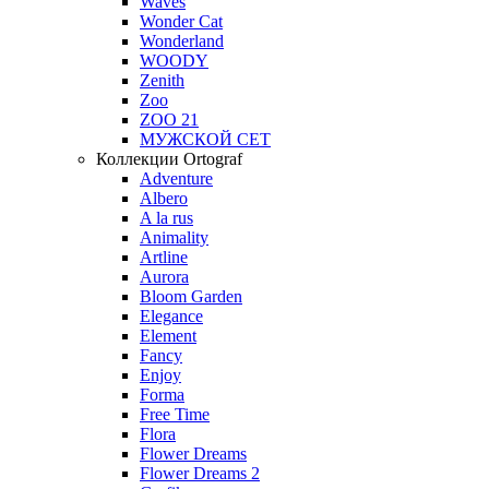
Waves
Wonder Cat
Wonderland
WOODY
Zenith
Zoo
ZOO 21
МУЖСКОЙ СЕТ
Коллекции Ortograf
Adventure
Albero
A la rus
Animality
Artline
Aurora
Bloom Garden
Elegance
Element
Fancy
Enjoy
Forma
Free Time
Flora
Flower Dreams
Flower Dreams 2