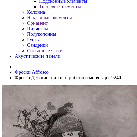
Подоконные элементы
Торцевые элементы
Колонна
Накладные элементы
Орнамент
Пилястры
Полуколонны
Русты
Сандрики
Составные части
Акустические панели
Фрески Affresco
Фреска Детские, пират карибского моря | арт. 9240