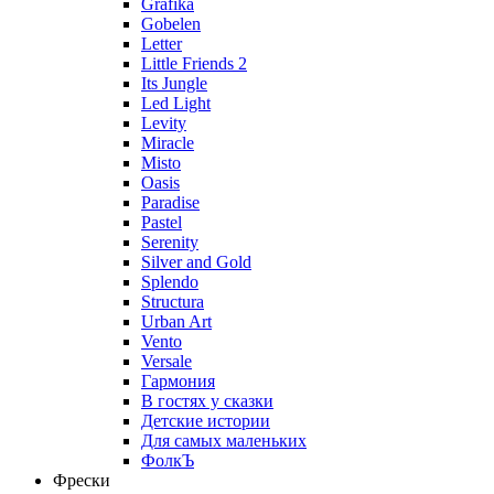
Grafika
Gobelen
Letter
Little Friends 2
Its Jungle
Led Light
Levity
Miracle
Misto
Oasis
Paradise
Pastel
Serenity
Silver and Gold
Splendo
Structura
Urban Art
Vento
Versale
Гармония
В гостях у сказки
Детские истории
Для самых маленьких
ФолкЪ
Фрески