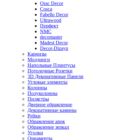
Orac Decor
Cosca
Fabello Decor
Ultrawood
Перфект
NMC
decomaster
Madest Decor
Decor-Dizayn
Карнизы
Молдинги
Напольные Плинтусы
Потолочные Розетки
3D Декоративные Панели
Угловые элементы
Колонны
Полуколонны
Пилястры
Дверное обрамление
Декоративные камины
Рейки
Обрамление арок
Обрамление зеркал
Уголки
Орнаменты