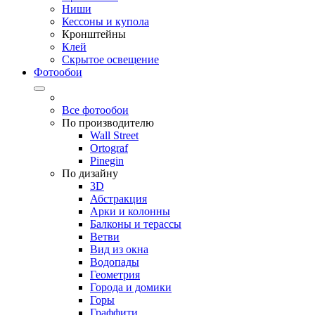
Ниши
Кессоны и купола
Кронштейны
Клей
Скрытое освещение
Фотообои
Все фотообои
По производителю
Wall Street
Ortograf
Pinegin
По дизайну
3D
Абстракция
Арки и колонны
Балконы и терассы
Ветви
Вид из окна
Водопады
Геометрия
Города и домики
Горы
Граффити