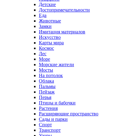
Детские
Достопримечательности
Еда
Животные
Замки
Имитация материалов
Искусство
Карты мира
Космос
Лес
Море
Морские жители
Мосты
На потолок
Облака
Пальмы
Пейзаж
Перья
Птицы и бабочки
Растения
Расширяющие пространство
Сады и парки
Спорт
Транспорт
Узоры