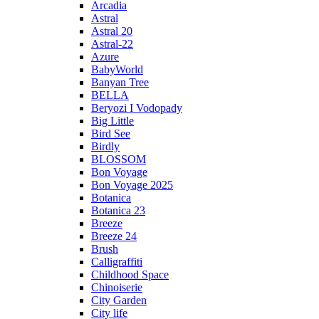
Arcadia
Astral
Astral 20
Astral-22
Azure
BabyWorld
Banyan Tree
BELLA
Beryozi I Vodopady
Big Little
Bird See
Birdly
BLOSSOM
Bon Voyage
Bon Voyage 2025
Botanica
Botanica 23
Breeze
Breeze 24
Brush
Calligraffiti
Childhood Space
Chinoiserie
City Garden
City life