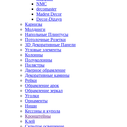
NMC
decomaster
Madest Decor
Decor-Dizayn
Карнизы
Молдинги
Напольные Плинтусы
Потолочные Розетки
3D Декоративные Панели
Угловые элементы
Колонны
Полуколонны
Пилястры
Дверное обрамление
Декоративные камины
Рейки
Обрамление арок
Обрамление зеркал
Уголки
Орнаменты
Ниши
Кессоны и купола
Кронштейны
Клей
Скрытое освещение