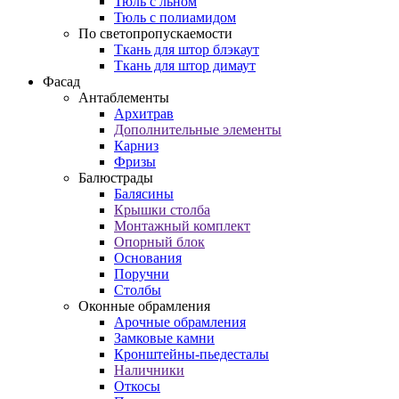
Тюль с льном
Тюль с полиамидом
По светопропускаемости
Ткань для штор блэкаут
Ткань для штор димаут
Фасад
Антаблементы
Архитрав
Дополнительные элементы
Карниз
Фризы
Балюстрады
Балясины
Крышки столба
Монтажный комплект
Опорный блок
Основания
Поручни
Столбы
Оконные обрамления
Арочные обрамления
Замковые камни
Кронштейны-пьедесталы
Наличники
Откосы