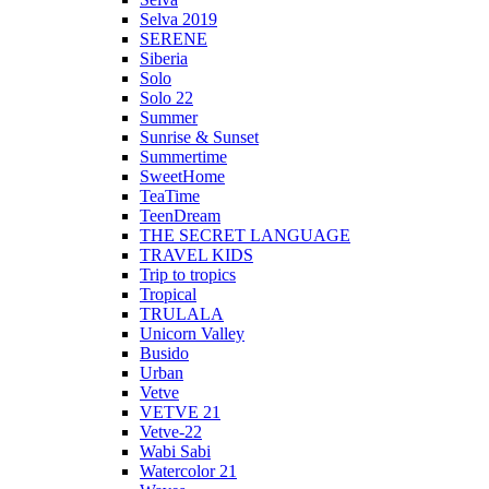
Selva 2019
SERENE
Siberia
Solo
Solo 22
Summer
Sunrise & Sunset
Summertime
SweetHome
TeaTime
TeenDream
THE SECRET LANGUAGE
TRAVEL KIDS
Trip to tropics
Tropical
TRULALA
Unicorn Valley
Busido
Urban
Vetve
VETVE 21
Vetve-22
Wabi Sabi
Watercolor 21