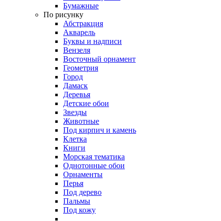
Бумажные
По рисунку
Абстракция
Акварель
Буквы и надписи
Вензеля
Восточный орнамент
Геометрия
Город
Дамаск
Деревья
Детские обои
Звезды
Животные
Под кирпич и камень
Клетка
Книги
Морская тематика
Однотонные обои
Орнаменты
Перья
Под дерево
Пальмы
Под кожу