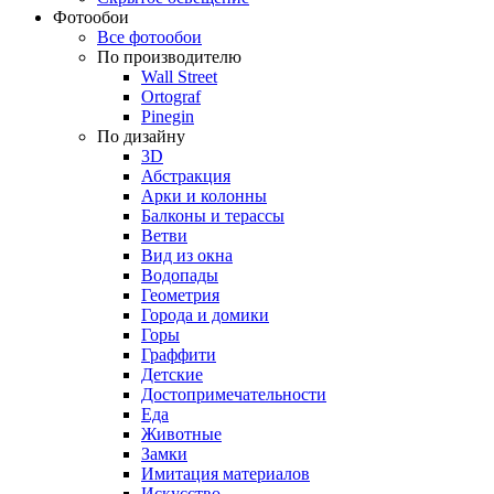
Фотообои
Все фотообои
По производителю
Wall Street
Ortograf
Pinegin
По дизайну
3D
Абстракция
Арки и колонны
Балконы и терассы
Ветви
Вид из окна
Водопады
Геометрия
Города и домики
Горы
Граффити
Детские
Достопримечательности
Еда
Животные
Замки
Имитация материалов
Искусство