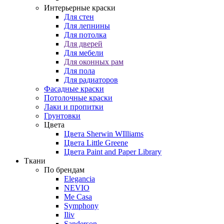
Интерьерные краски
Для стен
Для лепнины
Для потолка
Для дверей
Для мебели
Для оконных рам
Для пола
Для радиаторов
Фасадные краски
Потолочные краски
Лаки и пропитки
Грунтовки
Цвета
Цвета Sherwin WIlliams
Цвета Little Greene
Цвета Paint and Paper Library
Ткани
По брендам
Elegancia
NEVIO
Me Casa
Symphony
Iliv
Sanderson