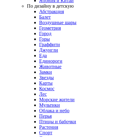
Япония и Китай
По дизайну в детскую
Абстракция
Балет
Воздушные шары
Геометрия
Город
Горы
Граффити
Джунгли
Еда
Единороги
Животные
Замки
Звезды
Карты
Космос
Лес
Морские жители
Мультики
Облака и небо
Перья
Птицы и бабочки
Растения
Спорт