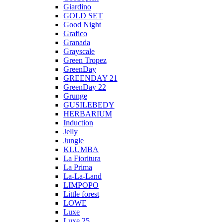
Giardino
GOLD SET
Good Night
Grafico
Granada
Grayscale
Green Tropez
GreenDay
GREENDAY 21
GreenDay 22
Grunge
GUSILEBEDY
HERBARIUM
Induction
Jelly
Jungle
KLUMBA
La Fioritura
La Prima
La-La-Land
LIMPOPO
Little forest
LOWE
Luxe
Luxe 25