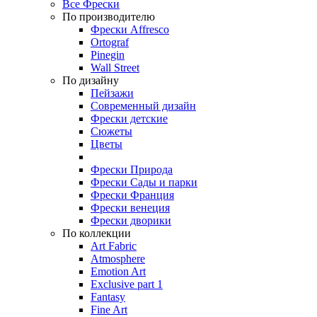
Все Фрески
По производителю
Фрески Affresco
Ortograf
Pinegin
Wall Street
По дизайну
Пейзажи
Современный дизайн
Фрески детские
Сюжеты
Цветы
Фрески Природа
Фрески Сады и парки
Фрески Франция
Фрески венеция
Фрески дворики
По коллекции
Art Fabric
Atmosphere
Emotion Art
Exclusive part 1
Fantasy
Fine Art