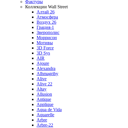
Фактуры
Коллекции Wall Street
Алтай 26
Атмосфера
Воздух 26
Грация-1
Зверополис
Моррисон
Мотивы
3D Force
3D Sys
AIR
Ajoure
Alexandra
Alhmagriby
Alive
Alive 22
Altay
Allusion
Antique
Applique
Aqua de Vida
Aquarelle
Arbre
Arbre-22