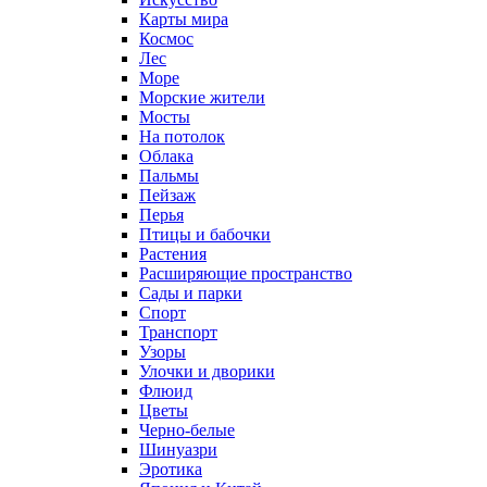
Карты мира
Космос
Лес
Море
Морские жители
Мосты
На потолок
Облака
Пальмы
Пейзаж
Перья
Птицы и бабочки
Растения
Расширяющие пространство
Сады и парки
Спорт
Транспорт
Узоры
Улочки и дворики
Флюид
Цветы
Черно-белые
Шинуазри
Эротика