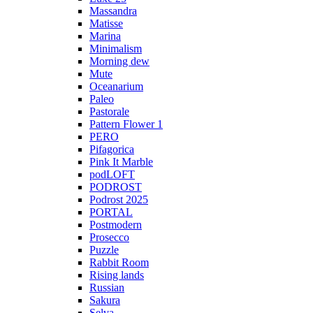
Massandra
Matisse
Marina
Minimalism
Morning dew
Mute
Oceanarium
Paleo
Pastorale
Pattern Flower 1
PERO
Pifagorica
Pink It Marble
podLOFT
PODROST
Podrost 2025
PORTAL
Postmodern
Prosecco
Puzzle
Rabbit Room
Rising lands
Russian
Sakura
Selva