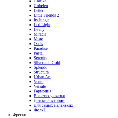
Grafika
Gobelen
Letter
Little Friends 2
Its Jungle
Led Light
Levity
Miracle
Misto
Oasis
Paradise
Pastel
Serenity
Silver and Gold
Splendo
Structura
Urban Art
Vento
Versale
Гармония
В гостях у сказки
Детские истории
Для самых маленьких
ФолкЪ
Фрески