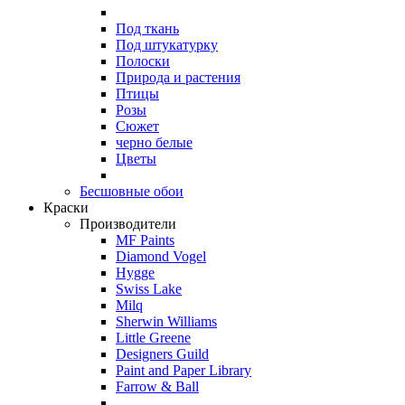
Под ткань
Под штукатурку
Полоски
Природа и растения
Птицы
Розы
Сюжет
черно белые
Цветы
Бесшовные обои
Краски
Производители
MF Paints
Diamond Vogel
Hygge
Swiss Lake
Milq
Sherwin Williams
Little Greene
Designers Guild
Paint and Paper Library
Farrow & Ball