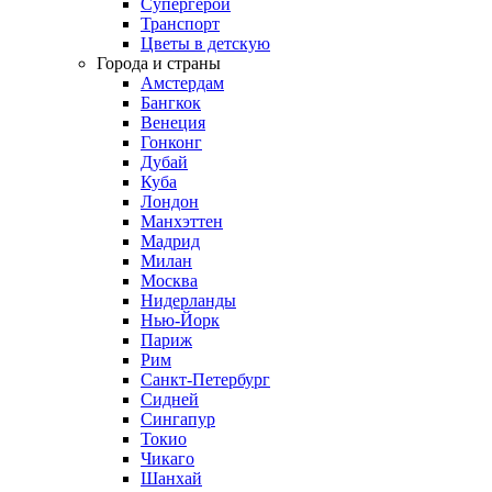
Супергерои
Транспорт
Цветы в детскую
Города и страны
Амстердам
Бангкок
Венеция
Гонконг
Дубай
Куба
Лондон
Манхэттен
Мадрид
Милан
Москва
Нидерланды
Нью-Йорк
Париж
Рим
Санкт-Петербург
Сидней
Сингапур
Токио
Чикаго
Шанхай