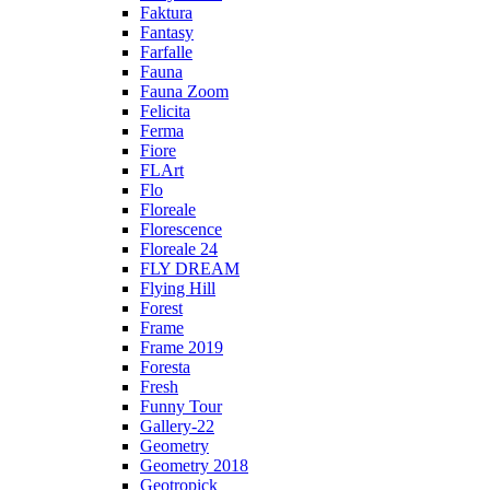
Faktura
Fantasy
Farfalle
Fauna
Fauna Zoom
Felicita
Ferma
Fiore
FLArt
Flo
Floreale
Florescence
Floreale 24
FLY DREAM
Flying Hill
Forest
Frame
Frame 2019
Foresta
Fresh
Funny Tour
Gallery-22
Geometry
Geometry 2018
Geotropick