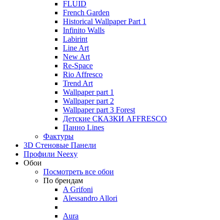
FLUID
French Garden
Historical Wallpaper Part 1
Infinito Walls
Labirint
Line Art
New Art
Re-Space
Rio Affresco
Trend Art
Wallpaper part 1
Wallpaper part 2
Wallpaper part 3 Forest
Детские СКАЗКИ AFFRESCO
Панно Lines
Фактуры
3D Стеновые Панели
Профили Neexy
Обои
Посмотреть все обои
По брендам
A Grifoni
Alessandro Allori
Aura