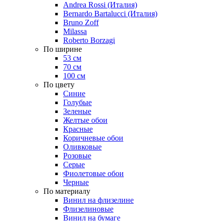
Andrea Rossi (Италия)
Bernardo Bartalucci (Италия)
Bruno Zoff
Milassa
Roberto Borzagi
По ширине
53 см
70 см
100 см
По цвету
Синие
Голубые
Зеленые
Желтые обои
Красные
Коричневые обои
Оливковые
Розовые
Серые
Фиолетовые обои
Черные
По материалу
Винил на флизелине
Флизелиновые
Винил на бумаге