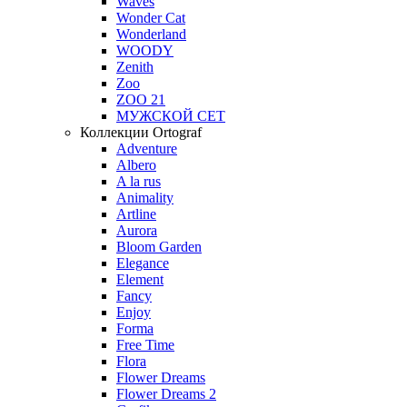
Waves
Wonder Cat
Wonderland
WOODY
Zenith
Zoo
ZOO 21
МУЖСКОЙ СЕТ
Коллекции Ortograf
Adventure
Albero
A la rus
Animality
Artline
Aurora
Bloom Garden
Elegance
Element
Fancy
Enjoy
Forma
Free Time
Flora
Flower Dreams
Flower Dreams 2