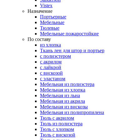
Vistex
Назначение
Портьерные
Мебельные
Тюлевые
Мебельные пожаростойкие
По составу
из хлопка
Ткань лен для штор и портьер
с полиэстером
с акрилом
с лайкрой
с вискозой
с эластаном
Мебельная из полиэстера
Мебельная из хлопка
Мебельная из льна
Мебельная из акрила
Мебельная из вискозы
Мебельная из полипропилена
Тюль с акрилом
Тюль из полиэстера
Тюль с хлопком
Тюль с вискозой