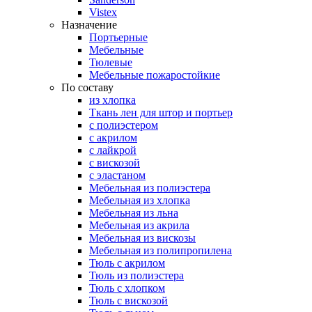
Vistex
Назначение
Портьерные
Мебельные
Тюлевые
Мебельные пожаростойкие
По составу
из хлопка
Ткань лен для штор и портьер
с полиэстером
с акрилом
с лайкрой
с вискозой
с эластаном
Мебельная из полиэстера
Мебельная из хлопка
Мебельная из льна
Мебельная из акрила
Мебельная из вискозы
Мебельная из полипропилена
Тюль с акрилом
Тюль из полиэстера
Тюль с хлопком
Тюль с вискозой