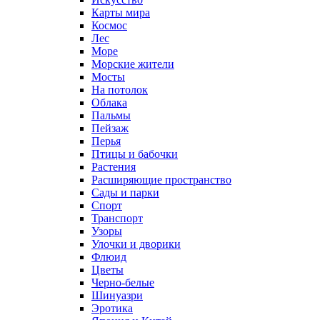
Карты мира
Космос
Лес
Море
Морские жители
Мосты
На потолок
Облака
Пальмы
Пейзаж
Перья
Птицы и бабочки
Растения
Расширяющие пространство
Сады и парки
Спорт
Транспорт
Узоры
Улочки и дворики
Флюид
Цветы
Черно-белые
Шинуазри
Эротика