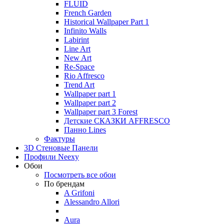
FLUID
French Garden
Historical Wallpaper Part 1
Infinito Walls
Labirint
Line Art
New Art
Re-Space
Rio Affresco
Trend Art
Wallpaper part 1
Wallpaper part 2
Wallpaper part 3 Forest
Детские СКАЗКИ AFFRESCO
Панно Lines
Фактуры
3D Стеновые Панели
Профили Neexy
Обои
Посмотреть все обои
По брендам
A Grifoni
Alessandro Allori
Aura