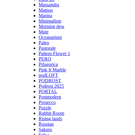
Massandra
Matisse
Marina
Minimalism
Morning dew
Mute
Oceanarium
Paleo
Pastorale
Pattern Flower 1
PERO
Pifagorica
Pink It Marble
podLOFT
PODROST
Podrost 2025
PORTAL
Postmodern
Prosecco
Puzzle
Rabbit Room
Rising lands
Russian
Sakura
Selva