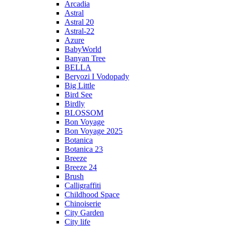
Arcadia
Astral
Astral 20
Astral-22
Azure
BabyWorld
Banyan Tree
BELLA
Beryozi I Vodopady
Big Little
Bird See
Birdly
BLOSSOM
Bon Voyage
Bon Voyage 2025
Botanica
Botanica 23
Breeze
Breeze 24
Brush
Calligraffiti
Childhood Space
Chinoiserie
City Garden
City life