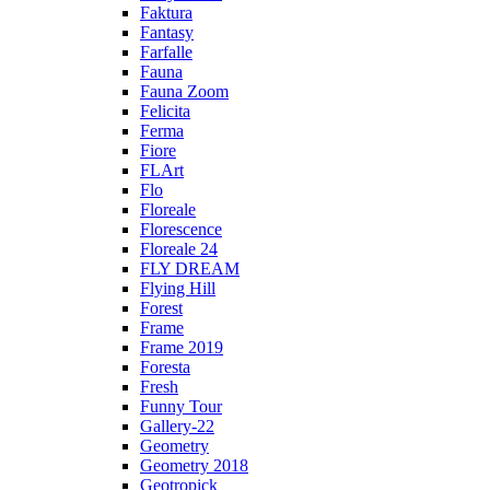
Faktura
Fantasy
Farfalle
Fauna
Fauna Zoom
Felicita
Ferma
Fiore
FLArt
Flo
Floreale
Florescence
Floreale 24
FLY DREAM
Flying Hill
Forest
Frame
Frame 2019
Foresta
Fresh
Funny Tour
Gallery-22
Geometry
Geometry 2018
Geotropick