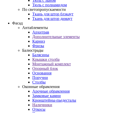
Тюль с льном
Тюль с полиамидом
По светопропускаемости
Ткань для штор блэкаут
Ткань для штор димаут
Фасад
Антаблементы
Архитрав
Дополнительные элементы
Карниз
Фризы
Балюстрады
Балясины
Крышки столба
Монтажный комплект
Опорный блок
Основания
Поручни
Столбы
Оконные обрамления
Арочные обрамления
Замковые камни
Кронштейны-пьедесталы
Наличники
Откосы