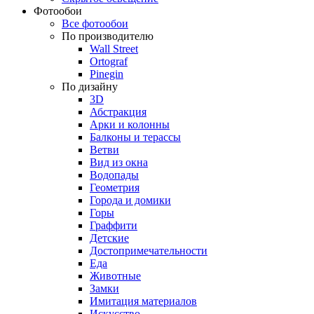
Фотообои
Все фотообои
По производителю
Wall Street
Ortograf
Pinegin
По дизайну
3D
Абстракция
Арки и колонны
Балконы и терассы
Ветви
Вид из окна
Водопады
Геометрия
Города и домики
Горы
Граффити
Детские
Достопримечательности
Еда
Животные
Замки
Имитация материалов
Искусство