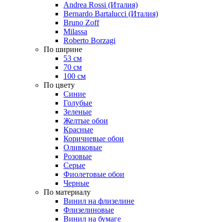
Andrea Rossi (Италия)
Bernardo Bartalucci (Италия)
Bruno Zoff
Milassa
Roberto Borzagi
По ширине
53 см
70 см
100 см
По цвету
Синие
Голубые
Зеленые
Желтые обои
Красные
Коричневые обои
Оливковые
Розовые
Серые
Фиолетовые обои
Черные
По материалу
Винил на флизелине
Флизелиновые
Винил на бумаге