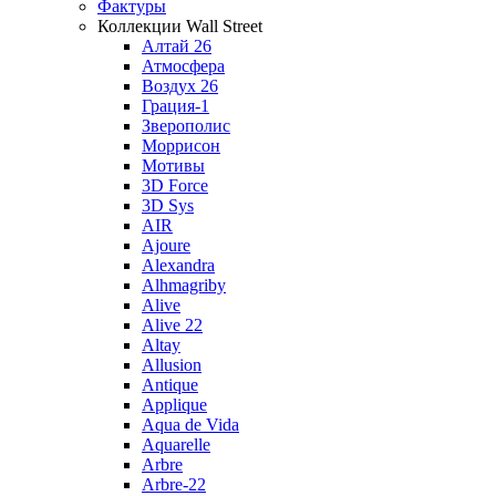
Фактуры
Коллекции Wall Street
Алтай 26
Атмосфера
Воздух 26
Грация-1
Зверополис
Моррисон
Мотивы
3D Force
3D Sys
AIR
Ajoure
Alexandra
Alhmagriby
Alive
Alive 22
Altay
Allusion
Antique
Applique
Aqua de Vida
Aquarelle
Arbre
Arbre-22