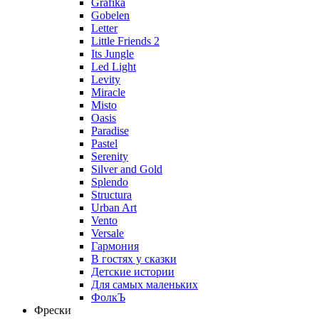
Grafika
Gobelen
Letter
Little Friends 2
Its Jungle
Led Light
Levity
Miracle
Misto
Oasis
Paradise
Pastel
Serenity
Silver and Gold
Splendo
Structura
Urban Art
Vento
Versale
Гармония
В гостях у сказки
Детские истории
Для самых маленьких
ФолкЪ
Фрески