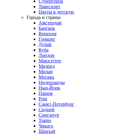
Супергерои
Транспорт
Цветы в детскую
Города и страны
Амстердам
Бангкок
Венеция
Гонконг
Дубай
Куба
Лондон
Манхэттен
Мадрид
Милан
Москва
Нидерланды
Нью-Йорк
Париж
Рим
Санкт-Петербург
Сидней
Сингапур
Токио
Чикаго
Шанхай