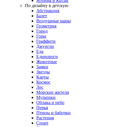
Япония и Китай
По дизайну в детскую
Абстракция
Балет
Воздушные шары
Геометрия
Город
Горы
Граффити
Джунгли
Еда
Единороги
Животные
Замки
Звезды
Карты
Космос
Лес
Морские жители
Мультики
Облака и небо
Перья
Птицы и бабочки
Растения
Спорт