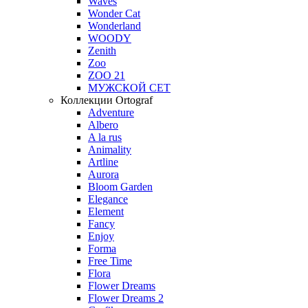
Waves
Wonder Cat
Wonderland
WOODY
Zenith
Zoo
ZOO 21
МУЖСКОЙ СЕТ
Коллекции Ortograf
Adventure
Albero
A la rus
Animality
Artline
Aurora
Bloom Garden
Elegance
Element
Fancy
Enjoy
Forma
Free Time
Flora
Flower Dreams
Flower Dreams 2