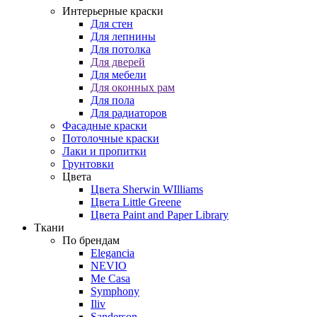
Интерьерные краски
Для стен
Для лепнины
Для потолка
Для дверей
Для мебели
Для оконных рам
Для пола
Для радиаторов
Фасадные краски
Потолочные краски
Лаки и пропитки
Грунтовки
Цвета
Цвета Sherwin WIlliams
Цвета Little Greene
Цвета Paint and Paper Library
Ткани
По брендам
Elegancia
NEVIO
Me Casa
Symphony
Iliv
Sanderson