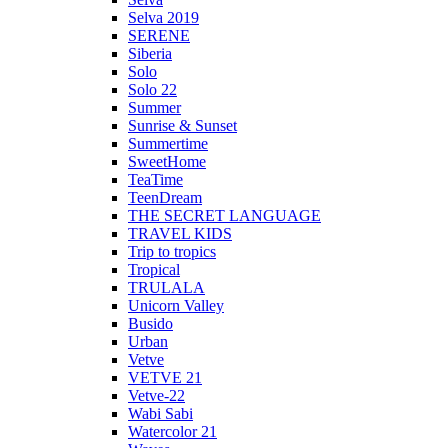
Selva 2019
SERENE
Siberia
Solo
Solo 22
Summer
Sunrise & Sunset
Summertime
SweetHome
TeaTime
TeenDream
THE SECRET LANGUAGE
TRAVEL KIDS
Trip to tropics
Tropical
TRULALA
Unicorn Valley
Busido
Urban
Vetve
VETVE 21
Vetve-22
Wabi Sabi
Watercolor 21