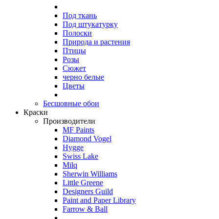
Под ткань
Под штукатурку
Полоски
Природа и растения
Птицы
Розы
Сюжет
черно белые
Цветы
Бесшовные обои
Краски
Производители
MF Paints
Diamond Vogel
Hygge
Swiss Lake
Milq
Sherwin Williams
Little Greene
Designers Guild
Paint and Paper Library
Farrow & Ball