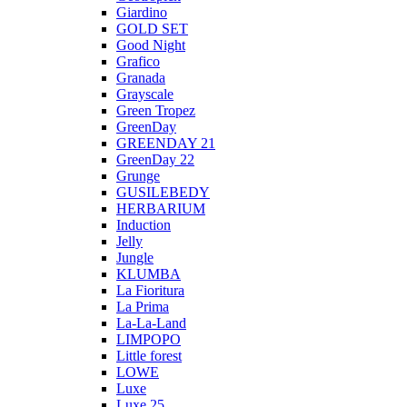
Giardino
GOLD SET
Good Night
Grafico
Granada
Grayscale
Green Tropez
GreenDay
GREENDAY 21
GreenDay 22
Grunge
GUSILEBEDY
HERBARIUM
Induction
Jelly
Jungle
KLUMBA
La Fioritura
La Prima
La-La-Land
LIMPOPO
Little forest
LOWE
Luxe
Luxe 25