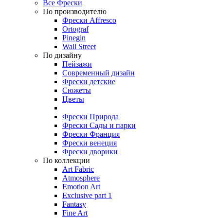
Все Фрески
По производителю
Фрески Affresco
Ortograf
Pinegin
Wall Street
По дизайну
Пейзажи
Современный дизайн
Фрески детские
Сюжеты
Цветы
Фрески Природа
Фрески Сады и парки
Фрески Франция
Фрески венеция
Фрески дворики
По коллекции
Art Fabric
Atmosphere
Emotion Art
Exclusive part 1
Fantasy
Fine Art