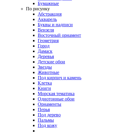
Бумажные
По рисунку
Абстракция
Акварель
Буквы и надписи
Вензеля
Восточный орнамент
Геометрия
Город
Дамаск
Деревья
Детские обои
Звезды
Животные
Под кирпич и камень
Клетка
Книги
Морская тематика
Однотонные обои
Орнаменты
Перья
Под дерево
Пальмы
Под кожу