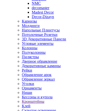
NMC
decomaster
Madest Decor
Decor-Dizayn
Карнизы
Молдинги
Напольные Плинтусы
Потолочные Розетки
3D Декоративные Панели
Угловые элементы
Колонны
Полуколонны
Пилястры
Дверное обрамление
Декоративные камины
Рейки
Обрамление арок
Обрамление зеркал
Уголки
Орнаменты
Ниши
Кессоны и купола
Кронштейны
Клей
Скрытое освещение