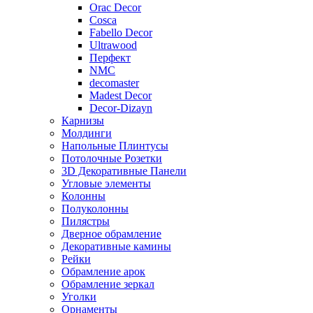
Orac Decor
Cosca
Fabello Decor
Ultrawood
Перфект
NMC
decomaster
Madest Decor
Decor-Dizayn
Карнизы
Молдинги
Напольные Плинтусы
Потолочные Розетки
3D Декоративные Панели
Угловые элементы
Колонны
Полуколонны
Пилястры
Дверное обрамление
Декоративные камины
Рейки
Обрамление арок
Обрамление зеркал
Уголки
Орнаменты