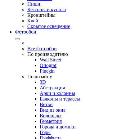
Ниши
Кессоны и купола
Кронштейны
Клей
Скрытое освещение
Фотообои
Все фотообои
По производителю
Wall Street
Ortograf
Pinegin
По дизайну
3D
Абстракция
Арки и колонны
Балконы и терассы
Ветви
Вид из окна
Водопады
Геометрия
Города и домики
Горы
Граффити