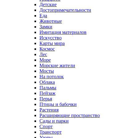
Детские
Достопримечательности
Еда
Животные
Замки
Имитация материалов
Искусство
Карты мира
Космос
Лес
Море
Морские жители
Мосты
На потолок
Облака
Пальмы
Пейзаж
Перья
Птицы и бабочки
Растения
Расширяющие пространство
Сады и парки
Спорт
Транспорт
Узоры